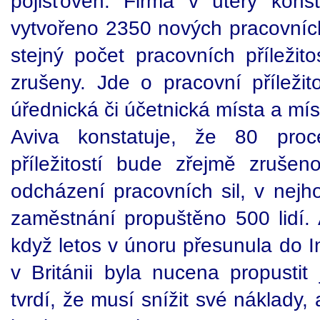
pojišťoven. Firma v úterý kons
vytvořeno 2350 nových pracovních 
stejný počet pracovních příležito
zrušeny. Jde o pracovní příležito
úřednická či účetnická místa a mís
Aviva konstatuje, že 80 proce
příležitostí bude zřejmě zruše
odcházení pracovních sil, v nejh
zaměstnání propuštěno 500 lidí. 
když letos v únoru přesunula do I
v Británii byla nucena propustit
tvrdí, že musí snížit své náklady,