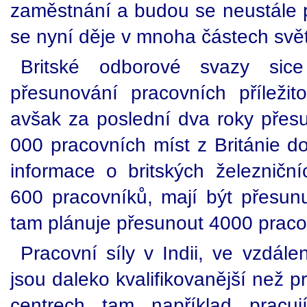
zaměstnání a budou se neustále po
se nyní děje v mnoha částech svě
Britské odborové svazy sice 
přesunování pracovních příležit
avšak za poslední dva roky přesu
000 pracovních míst z Británie do
informace o britských železničníc
600 pracovníků, mají být přesu
tam plánuje přesunout 4000 praco
Pracovní síly v Indii, ve vzdále
jsou daleko kvalifikovanější než pra
centrech tam například pracuj