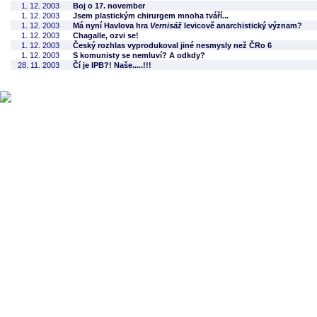
1. 12. 2003
Boj o 17. november
1. 12. 2003
Jsem plastickým chirurgem mnoha tváří...
1. 12. 2003
Má nyní Havlova hra
Vernisáž
levicově anarchistický význam?
1. 12. 2003
Chagalle, ozvi se!
1. 12. 2003
Český rozhlas vyprodukoval jiné nesmysly než ČRo 6
1. 12. 2003
S komunisty se nemluví? A odkdy?
28. 11. 2003
Čí je IPB?! Naše.....!!!