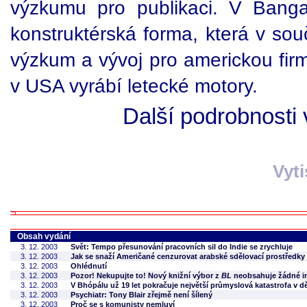
výzkumu pro publikaci. V Banga
konstruktérská forma, která v so
výzkum a vývoj pro americkou firm
v USA vyrábí letecké motory.
Další podrobnosti 
Vyt
Obsah vydání
3. 12. 2003
Svět: Tempo přesunování pracovních sil do Indie se zrychluje
3. 12. 2003
Jak se snaží Američané cenzurovat arabské sdělovací prostředky
3. 12. 2003
Ohlédnutí
3. 12. 2003
Pozor! Nekupujte to! Nový knižní výbor z
BL
neobsahuje žádné in
3. 12. 2003
V Bhópálu už 19 let pokračuje největší průmyslová katastrofa v d
3. 12. 2003
Psychiatr: Tony Blair zřejmě není šílený
3. 12. 2003
Proč se s komunisty nemluví