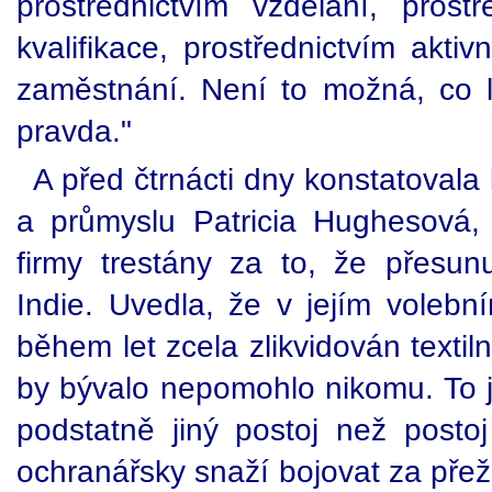
prostřednictvím vzdělání, prost
kvalifikace, prostřednictvím aktiv
zaměstnání. Není to možná, co lid
pravda."
A před čtrnácti dny konstatovala
a průmyslu Patricia Hughesová,
firmy trestány za to, že přesunuj
Indie. Uvedla, že v jejím volebn
během let zcela zlikvidován textil
by bývalo nepomohlo nikomu. To j
podstatně jiný postoj než postoj
ochranářsky snaží bojovat za přež