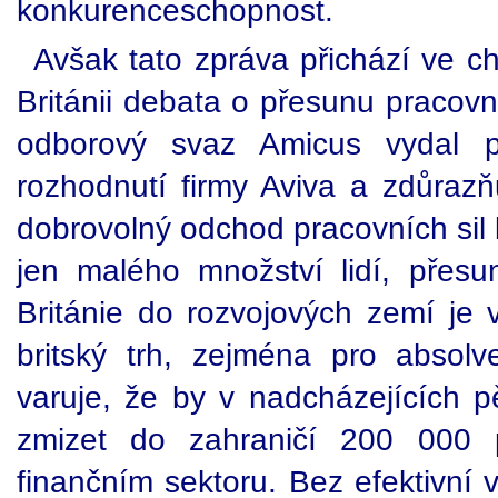
konkurenceschopnost.
Avšak tato zpráva přichází ve chv
Británii debata o přesunu pracovní
odborový svaz Amicus vydal pr
rozhodnutí firmy Aviva a zdůrazňu
dobrovolný odchod pracovních sil
jen malého množství lidí, přesun
Británie do rozvojových zemí je 
britský trh, zejména pro absol
varuje, že by v nadcházejících pě
zmizet do zahraničí 200 000 pr
finančním sektoru. Bez efektivní 