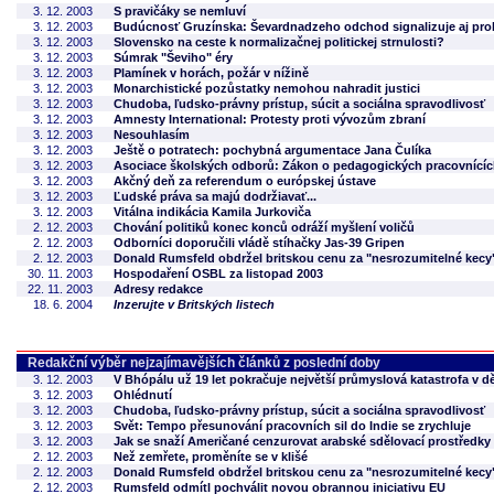
3. 12. 2003
S pravičáky se nemluví
3. 12. 2003
Budúcnosť Gruzínska: Ševardnadzeho odchod signalizuje aj pr
3. 12. 2003
Slovensko na ceste k normalizačnej politickej strnulosti?
3. 12. 2003
Súmrak "Ševiho" éry
3. 12. 2003
Plamínek v horách, požár v nížině
3. 12. 2003
Monarchistické pozůstatky nemohou nahradit justici
3. 12. 2003
Chudoba, ľudsko-právny prístup, súcit a sociálna spravodlivosť
3. 12. 2003
Amnesty International: Protesty proti vývozům zbraní
3. 12. 2003
Nesouhlasím
3. 12. 2003
Ještě o potratech: pochybná argumentace Jana Čulíka
3. 12. 2003
Asociace školských odborů: Zákon o pedagogických pracovnícíc
3. 12. 2003
Akčný deň za referendum o európskej ústave
3. 12. 2003
Ľudské práva sa majú dodržiavať...
3. 12. 2003
Vitálna indikácia Kamila Jurkoviča
2. 12. 2003
Chování politiků konec konců odráží myšlení voličů
2. 12. 2003
Odborníci doporučili vládě stíhačky Jas-39 Gripen
2. 12. 2003
Donald Rumsfeld obdržel britskou cenu za "nesrozumitelné kecy
30. 11. 2003
Hospodaření OSBL za listopad 2003
22. 11. 2003
Adresy redakce
18. 6. 2004
Inzerujte v Britských listech
Redakční výběr nejzajímavějších článků z poslední doby
3. 12. 2003
V Bhópálu už 19 let pokračuje největší průmyslová katastrofa v d
3. 12. 2003
Ohlédnutí
3. 12. 2003
Chudoba, ľudsko-právny prístup, súcit a sociálna spravodlivosť
3. 12. 2003
Svět: Tempo přesunování pracovních sil do Indie se zrychluje
3. 12. 2003
Jak se snaží Američané cenzurovat arabské sdělovací prostředky
2. 12. 2003
Než zemřete, proměníte se v klišé
2. 12. 2003
Donald Rumsfeld obdržel britskou cenu za "nesrozumitelné kecy
2. 12. 2003
Rumsfeld odmítl pochválit novou obrannou iniciativu EU