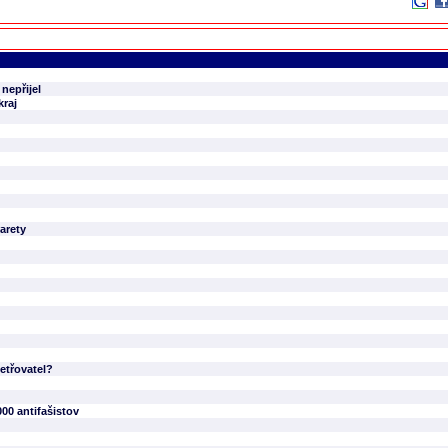
nepřijel
kraj
arety
etřovatel?
000 antifašistov