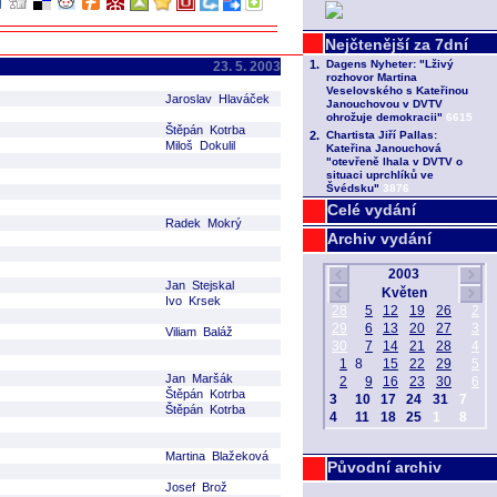
23. 5. 2003
Jaroslav Hlaváček
Štěpán Kotrba
Miloš Dokulil
Celé vydání
Radek Mokrý
Archiv vydání
Jan Stejskal
Ivo Krsek
Viliam Baláž
Jan Maršák
Štěpán Kotrba
Štěpán Kotrba
Martina Blažeková
Původní archiv
Josef Brož