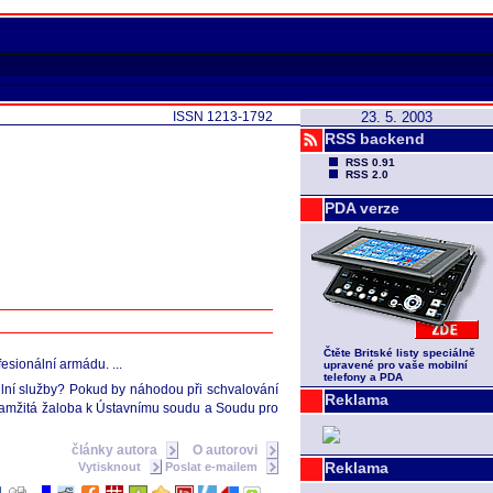
ISSN 1213-1792
23. 5. 2003
RSS backend
RSS 0.91
RSS 2.0
PDA verze
Čtěte Britské listy speciálně
esionální armádu. ...
upravené pro vaše mobilní
telefony a PDA
vilní služby? Pokud by náhodou při schvalování
Reklama
amžitá žaloba k Ústavnímu soudu a Soudu pro
články autora
O autorovi
Reklama
Vytisknout
Poslat e-mailem