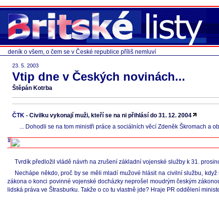
deník o všem, o čem se v České republice příliš nemluví
23. 5. 2003
Vtip dne v Českých novinách...
Štěpán Kotrba
ČTK -
Civilku vykonají muži, kteří se na ni přihlásí do 31. 12. 2004
... Dohodli se na tom ministři práce a sociálních věcí Zdeněk Škromach a obr
Tvrdík předložil vládě návrh na zrušení základní vojenské služby k 31. prosin
Nechápe někdo, proč by se měli mladí mužové hlásit na civilní službu, když 
zákona o konci povinné vojenské docházky neprošel moudrým českým zákonodá
lidská práva ve Štrasburku. Takže o co tu vlastně jde? Hraje PR oddělení minist