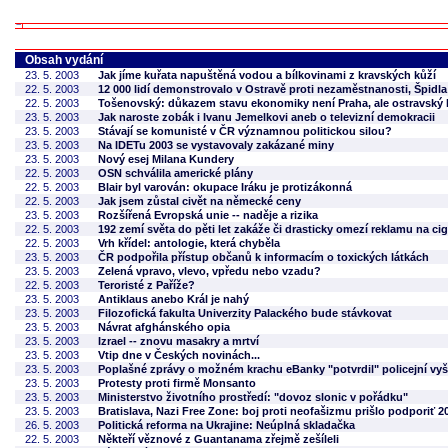
Obsah vydání
23. 5. 2003
Jak jíme kuřata napuštěná vodou a bílkovinami z kravských kůží
22. 5. 2003
12 000 lidí demonstrovalo v Ostravě proti nezaměstnanosti, Špidla 
22. 5. 2003
Tošenovský: důkazem stavu ekonomiky není Praha, ale ostravský 
23. 5. 2003
Jak naroste zobák i Ivanu Jemelkovi aneb o televizní demokracii
23. 5. 2003
Stávají se komunisté v ČR významnou politickou silou?
23. 5. 2003
Na IDETu 2003 se vystavovaly zakázané miny
23. 5. 2003
Nový esej Milana Kundery
22. 5. 2003
OSN schválila americké plány
22. 5. 2003
Blair byl varován: okupace Iráku je protizákonná
22. 5. 2003
Jak jsem zůstal civět na německé ceny
23. 5. 2003
Rozšířená Evropská unie -- naděje a rizika
22. 5. 2003
192 zemí světa do pěti let zakáže či drasticky omezí reklamu na cig
22. 5. 2003
Vrh křídel: antologie, která chyběla
23. 5. 2003
ČR podpořila přístup občanů k informacím o toxických látkách
23. 5. 2003
Zelená vpravo, vlevo, vpředu nebo vzadu?
22. 5. 2003
Teroristé z Paříže?
23. 5. 2003
Antiklaus anebo Král je nahý
23. 5. 2003
Filozofická fakulta Univerzity Palackého bude stávkovat
23. 5. 2003
Návrat afghánského opia
23. 5. 2003
Izrael -- znovu masakry a mrtví
23. 5. 2003
Vtip dne v Českých novinách...
23. 5. 2003
Poplašné zprávy o možném krachu eBanky "potvrdil" policejní vyš
23. 5. 2003
Protesty proti firmě Monsanto
23. 5. 2003
Ministerstvo životního prostředí: "dovoz slonic v pořádku"
23. 5. 2003
Bratislava, Nazi Free Zone: boj proti neofašizmu prišlo podporiť 2
26. 5. 2003
Politická reforma na Ukrajine: Neúplná skladačka
22. 5. 2003
Někteří věznové z Guantanama zřejmě zešíleli