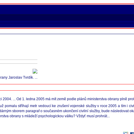
any Jaroslav Tvrdík. ...
ci 2004. ... Od 1. ledna 2005 má mít země podle plánů ministerstva obrany plně prof
už pomalu stříhají metr vedoucí ke zrušení vojenské služby v roce 2005 a tím i ci
rným sborem paragraf o současném ukončení civilní služby, bude následovat ok
erstva obrany s mládeží psychologickou válku? Vždyť musí prohrát...