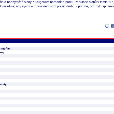
 o nadbytečné slony z Krugerova národního parku. Populace slonů v tomto NP je
žaduje, aby vývoz a dovoz neohrozil přežití druhů v přírodě, což bylo splněno. N
nepřijel
kraj
arety