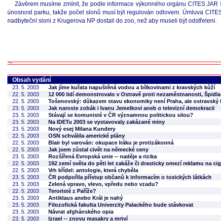
Závěrem musíme zmínit, že podle informace výkonného orgánu CITES JAR šlo
únosnost parku, takže počet slonů musí být regulován odlovem. Úmluva CITES vy
nadbyteční sloni z Krugerova NP dostali do zoo, než aby museli být odstřeleni.
Obsah vydání
23. 5. 2003
Jak jíme kuřata napuštěná vodou a bílkovinami z kravských kůží
22. 5. 2003
12 000 lidí demonstrovalo v Ostravě proti nezaměstnanosti, Špidla 
22. 5. 2003
Tošenovský: důkazem stavu ekonomiky není Praha, ale ostravský 
23. 5. 2003
Jak naroste zobák i Ivanu Jemelkovi aneb o televizní demokracii
23. 5. 2003
Stávají se komunisté v ČR významnou politickou silou?
23. 5. 2003
Na IDETu 2003 se vystavovaly zakázané miny
23. 5. 2003
Nový esej Milana Kundery
22. 5. 2003
OSN schválila americké plány
22. 5. 2003
Blair byl varován: okupace Iráku je protizákonná
22. 5. 2003
Jak jsem zůstal civět na německé ceny
23. 5. 2003
Rozšířená Evropská unie -- naděje a rizika
22. 5. 2003
192 zemí světa do pěti let zakáže či drasticky omezí reklamu na cig
22. 5. 2003
Vrh křídel: antologie, která chyběla
23. 5. 2003
ČR podpořila přístup občanů k informacím o toxických látkách
23. 5. 2003
Zelená vpravo, vlevo, vpředu nebo vzadu?
22. 5. 2003
Teroristé z Paříže?
23. 5. 2003
Antiklaus anebo Král je nahý
23. 5. 2003
Filozofická fakulta Univerzity Palackého bude stávkovat
23. 5. 2003
Návrat afghánského opia
23. 5. 2003
Izrael -- znovu masakry a mrtví