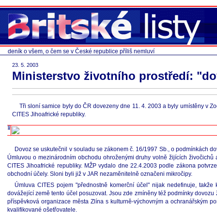
deník o všem, o čem se v České republice příliš nemluví
23. 5. 2003
Ministerstvo životního prostředí: "d
Tři sloní samice byly do ČR dovezeny dne 11. 4. 2003 a byly umístěny v Z
CITES Jihoafrické republiky.
Dovoz se uskutečnil v souladu se zákonem č. 16/1997 Sb., o podmínkách dovo
Úmluvou o mezinárodním obchodu ohroženými druhy volně žijících živočichů a 
CITES Jihoafrické republiky. MŽP vydalo dne 22.4.2003 podle zákona potvrz
obchodní účely. Sloni byli již v JAR nezaměnitelně označeni mikročipy.
Úmluva CITES pojem "přednostně komerční účel" nijak nedefinuje, takže 
dovážející země tento účel posuzovat. Jsou zde zmíněny též podmínky dovozu ži
příspěvková organizace města Zlína s kulturně-výchovným a ochranářským pos
kvalifikované ošetřovatele.