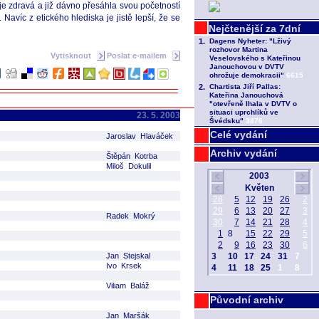
 zdravá a již dávno přesáhla svou početností
avíc z etického hlediska je jistě lepší, že se
Vytisknout
Poslat e-mailem
23. 5. 2003
Celé vydání
Jaroslav Hlaváček
Archiv vydání
Štěpán Kotrba
Miloš Dokulil
Radek Mokrý
Jan Stejskal
Ivo Krsek
Viliam Baláž
Původní archiv
Jan Maršák