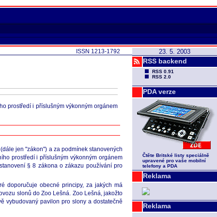
ISSN 1213-1792
23. 5. 2003
RSS backend
RSS 0.91
RSS 2.0
PDA verze
ního prostředí i příslušným výkonným orgánem
 (dále jen "zákon") a za podmínek stanovených
Čtěte Britské listy speciálně
tního prostředí i příslušným výkonným orgánem
upravené pro vaše mobilní
stanovení § 8 zákona o zákazu používání pro
telefony a PDA
Reklama
ré doporučuje obecné principy, za jakých má
 dovozu slonů do Zoo Lešná. Zoo Lešná, jakožto
vě vybudovaný pavilon pro slony a dostatečně
Reklama