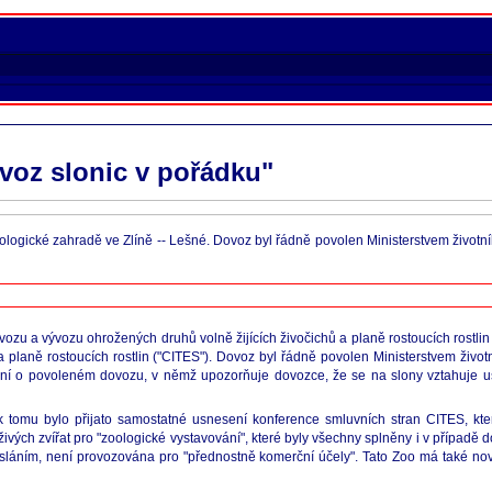
ovoz slonic v pořádku"
oologické zahradě ve Zlíně -- Lešné. Dovoz byl řádně povolen Ministerstvem život
zu a vývozu ohrožených druhů volně žijících živočichů a planě rostoucích rostlin
planě rostoucích rostlin ("CITES"). Dovoz byl řádně povolen Ministerstvem živo
ení o povoleném dovozu, v němž upozorňuje dovozce, že se na slony vztahuje u
k tomu bylo přijato samostatné usnesení konference smluvních stran CITES, kte
vých zvířat pro "zoologické vystavování", které byly všechny splněny i v případě
láním, není provozována pro "přednostně komerční účely". Tato Zoo má také no