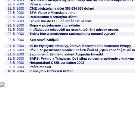
22. 5. 2003
Několik rozšířených mýtů a desítky otazníků kolem vstupu do EU
22. 5. 2003
Válka a církve
21. 5. 2003
CME obdržela na účet 358 634 568 dolarů
22. 5. 2003
STV: Vietor v Mlynskej doline
22. 5. 2003
Referendum s odretými ušami
22. 5. 2003
Slovensko do EU - iná možnosť nebola
22. 5. 2003
Ropa -- požehnanie či prekliatie
21. 5. 2003
Intifáda byla odpovědí na neuskutečněný mírový proces
22. 5. 2003
Teória hier a terorizmus: racionalita sa nemusí vyplatiť
22. 5. 2003
Keď slová zabíjajú
21. 5. 2003
40 let Elysejské smlouvy, ústavní Konvent a budoucnost Evropy
21. 5. 2003
Irák: Lze posuzovat morálku našich činů až jejich konečnými důs
21. 5. 2003
Zapomnění: Zemřel disident Augustin Navrátil
21. 5. 2003
SARS: Peking a Tchajwan: Dvě silná epicentra epidemie v krátkém
2. 5. 2003
Hospodaření OSBL za duben 2003
5. 2. 2003
Pošta redakci
18. 6. 2004
Inzerujte v Britských listech