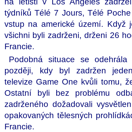
na letišti v Los Angeles zadržel
týdníků Télé 7 Jours, Télé Poch
vstup na americké území. Když je
všichni byli zadrženi, drženi 26 h
Francie.
Podobná situace se odehrála 
později, kdy byl zadržen jede
televize Game One kvůli tomu, ž
Ostatní byli bez problému odb
zadrženého dožadovali vysvětlení
opakovaných tělesných prohlídkác
Francie.