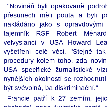
"Novináři byli opakovaně podrob
přesunech měli pouta a byli 
nakládáno jako s opravdovými z
tajemník RSF Robert Ménar
velvyslanci v USA Howard L
vyšetření celé věci. "Stejně ta
procedury kolem toho, zda novin
USA specifické žurnalistické v
nynějších okolností se rozhodnutí
být svévolná, ba diskriminační."
Francie patří k 27 zemím, jej