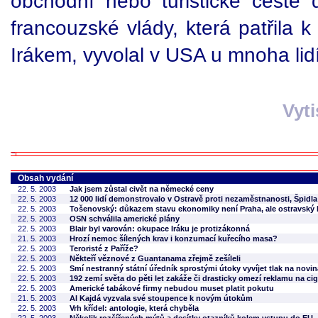
obchodní nebo turistické cestě
francouzské vlády, která patřila 
Irákem, vyvolal v USA u mnoha lidí 
Vyt
Obsah vydání
22. 5. 2003
Jak jsem zůstal civět na německé ceny
22. 5. 2003
12 000 lidí demonstrovalo v Ostravě proti nezaměstnanosti, Špidla 
22. 5. 2003
Tošenovský: důkazem stavu ekonomiky není Praha, ale ostravský 
22. 5. 2003
OSN schválila americké plány
22. 5. 2003
Blair byl varován: okupace Iráku je protizákonná
21. 5. 2003
Hrozí nemoc šílených krav i konzumací kuřecího masa?
22. 5. 2003
Teroristé z Paříže?
22. 5. 2003
Někteří věznové z Guantanama zřejmě zešíleli
22. 5. 2003
Smí nestranný státní úředník sprostými útoky vyvíjet tlak na novi
22. 5. 2003
192 zemí světa do pěti let zakáže či drasticky omezí reklamu na cig
22. 5. 2003
Americké tabákové firmy nebudou muset platit pokutu
21. 5. 2003
Al Kajdá vyzvala své stoupence k novým útokům
22. 5. 2003
Vrh křídel: antologie, která chyběla