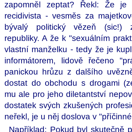
zapomněl zeptat? Řekl: Že je 
recidivista - vesměs za majetkov
bývalý politický vězeň (sic!)
republiky. A že k "sexuálním prak
vlastní manželku - tedy že je kupl
informátorem, lidově řečeno "p
panickou hrůzu z dalšího uvězn
dostat do obchodu s drogami (z
mu ale pro jeho diletantství nepo
dostatek svých zkušených profesio
neřekl, je u něj doslova v "příčinné
Například: Pokud byl skutečně p