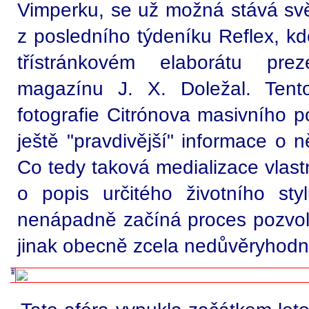
Vimperku, se už možná stává svě
z posledního týdeníku Reflex, kd
třístránkovém elaborátu prez
magazínu J. X. Doležal. Tento 
fotografie Citrónova masivního p
ještě "pravdivější" informace o 
Co tedy taková medializace vlas
o popis určitého životního st
nenápadně začíná proces pozvo
jinak obecně zcela nedůvěryhod