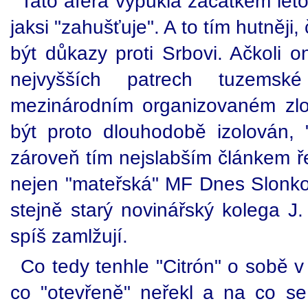
Tato aféra vypukla začátkem leto
jaksi "zahušťuje". A to tím hutněji
být důkazy proti Srbovi. Ačkoli 
nejvyšších patrech tuzems
mezinárodním organizovaném zlo
být proto dlouhodobě izolován, "
zároveň tím nejslabším článkem ře
nejen "mateřská" MF Dnes Slonkové
stejně starý novinářský kolega J.
spíš zamlžují.
Co tedy tenhle "Citrón" o sobě v
co "otevřeně" neřekl a na co s