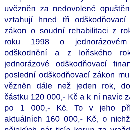
uvězněn za nedovolené opuštění
vztahují hned tři odškodňovací
zákon o soudní rehabilitaci z ro
roku 1998 o jednorázovém 
odškodnění a z loňského ro
jednorázové odškodňovací fina
poslední odškodňovací zákon mu t
vězněn dále než jeden rok, dos
částku 120 000,- Kč a k ní navíc 
po 1 000,- Kč. To v jeho pří
aktuálních 160 000,- Kč, o nichž
nějakých pár tisíc korun za vraž