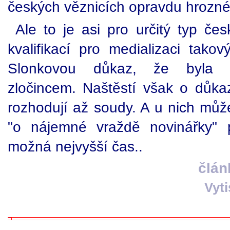
českých věznicích opravdu hrozné
Ale to je asi pro určitý typ čes
kvalifikací pro medializaci tako
Slonkovou důkaz, že byla 
zločincem. Naštěstí však o důkaz
rozhodují až soudy. A u nich může
"o nájemné vraždě novinářky" 
možná nejvyšší čas..
člán
Vyt