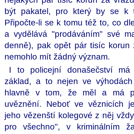
být pakatel, pro který by se k t
Připočte-li se k tomu též to, co d
a vydělává "prodáváním" své ma
denně), pak opět pár tisíc korun
nemohlo mít žádný význam.
I to policejní donašečství má
základ, a to nejen ve výhodách "
hlavně v tom, že měl a má pa
uvěznění. Neboť ve věznicích je
jeho vězenští kolegové z něj vždy
pro všechno", v kriminálním ž