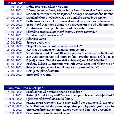
Obsah vydání
13. 10. 2002
Dráhy léta tajily závadnou vodu
14. 10. 2002
"Vstupujeme do časů, kdy se bude říkat: 'Je to sice Čech, ale je t
13. 10. 2002
Mohou za zatopení Metra lajdácké opravy a nedostatečná údržba
14. 10. 2002
Mediální víkend: Václav Klaus se uchází o zbytečnou funkci
13. 10. 2002
Fotbalová asociace kritizovala slovenskou policii za přílišné užití 
14. 10. 2002
Staro-nová vládnuca garnitúra na Slovensku: kto sú a čo priprav
14. 10. 2002
Odstřelovač prostých lidí řádí v okolí Washingtonu
13. 10. 2002
Přivítáme americké atomové rakety v Praze mávátky?
13. 10. 2002
"Irové musejí hlasovat ano"
14. 10. 2002
Básník a voják
13. 10. 2002
Je lépe býti uvnitř
14. 10. 2002
Stojí Slonková o věrohodného darebáka?
13. 10. 2002
Jak kradou kanadské telemarketingové firmy
13. 10. 2002
Ve středu se bude konat 18. mezinárodní Den akcí proti McDonal
14. 10. 2002
Jak vrátit demokracii její dobré jméno - Prvních deset krůčků na ces
11. 10. 2002
Bývalý špion: "Britská rozvědka dala al Qaedě 100 000 liber"
11. 10. 2002
Zrušený článek Guardianu: "Ministři vydali cenzurní příkaz pro p
10. 10. 2002
Proč jste v parlamentě tvrdil nepravdu, pane ministře?
12. 10. 2002
Děkujeme přispěvatelům
1. 10. 2002
Sponzorům OSBL
Slonková, Srba a korupce
14. 10. 2002
Stojí Slonková o věrohodného darebáka?
11. 9. 2002
Referují Britské listy a MFD o kampani proti Kavanovi objektivně
9. 9. 2002
Pyrrhovo vítězství Vladimíra Špidly
6. 9. 2002
Fiasko MFD: Obvinění Karla Srby začíná vypadat nejistě, tak MF
22. 8. 2002
Velká Británie: Média přísně respektují potřeby policejního vyšetř
7. 8. 2002
Spektakulárně parlamentní konec vojenské špionáže v Čechách
7. 8. 2002
První rozkol v koaličním hlasování