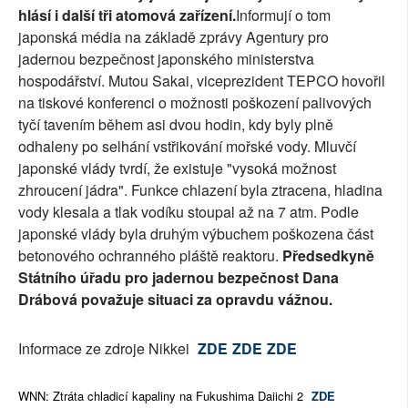
hlásí i další tři atomová zařízení.
Informují o tom
japonská média na základě zprávy Agentury pro
jadernou bezpečnost japonského ministerstva
hospodářství. Mutou Sakai, viceprezident TEPCO hovořil
na tiskové konferenci o možnosti poškození palivových
tyčí tavením během asi dvou hodin, kdy byly plně
odhaleny po selhání vstřikování mořské vody. Mluvčí
japonské vlády tvrdí, že existuje "vysoká možnost
zhroucení jádra". Funkce chlazení byla ztracena, hladina
vody klesala a tlak vodíku stoupal až na 7 atm. Podle
japonské vlády byla druhým výbuchem poškozena část
betonového ochranného pláště reaktoru.
Předsedkyně
Státního úřadu pro jadernou bezpečnost Dana
Drábová považuje situaci za opravdu vážnou.
Informace ze zdroje Nikkei
ZDE
ZDE
ZDE
WNN: Ztráta chladicí kapaliny na Fukushima Daiichi 2
ZDE