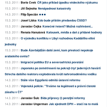
15.3. 2011 /
Boris Cvek
ČR jako příklad úpadku vědeckého výzkumu
15.3. 2011 /
Jiří Šejnoha
Nenápadnost katastrofy
14.3. 2011 /
Filip Špecián
■ ■ ■
15.3. 2011 /
Josef Liška
Kdo bude příštím předsedou ČSSD?
15.3. 2011 /
Jaroslav Čejka
Konečné řešení? Možná rozhřešení...
15.3. 2011 /
Renata Hanušová
Kalousek, média a daň z přidané hodnoty
15.3. 2011 /
O výsledku konfliktu v Libyi rozhodnou Kaddáfího elitní
jednotky
15.3. 2011 /
Bude Ázerbájdžán další zemí, kam přeskočí nepokoje
arabského světa?
15.3. 2011 /
Imigrační politika EU a severoafrická povstání
13.3. 2011 /
Japonsko po zemětřesení na pokraji čtyř jaderných havárií
Střecha dalšího reaktoru explodovala kvůli nahromaděnému vodíku
14.3. 2011 /
Stále více Egypťanů odmítá ústavní reformu
14.3. 2011 /
Vojenská policie: "Trváme na legálnosti a právní čistotě
zásahu v ČT"
14.3. 2011 /
Jaroslav Šulc
Bída přípravy (i) penzijní reformy
14.3. 2011 /
Jaroslav Ungerman
Jak sjednotit DPH -- stačí na to malá