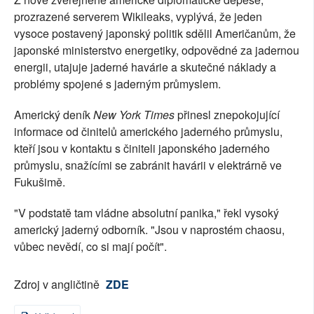
prozrazené serverem Wikileaks, vyplývá, že jeden
vysoce postavený japonský politik sdělil Američanům, že
japonské ministerstvo energetiky, odpovědné za jadernou
energii, utajuje jaderné havárie a skutečné náklady a
problémy spojené s jaderným průmyslem.
Americký deník
New York Times
přinesl znepokojující
informace od činitelů amerického jaderného průmyslu,
kteří jsou v kontaktu s činiteli japonského jaderného
průmyslu, snažícími se zabránit havárii v elektrárně ve
Fukušimě.
"V podstatě tam vládne absolutní panika," řekl vysoký
americký jaderný odborník. "Jsou v naprostém chaosu,
vůbec nevědí, co si mají počít".
Zdroj v angličtině
ZDE