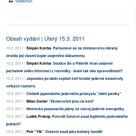
Vytisknout
Obsah vydání | Úterý 15.3. 2011
15.3. 2011 /
Štěpán Kotrba
Parkanové se na ministerstvu obrany
ztratila její vlastní kopie utajeného dokumentu
15.3. 2011 /
Štěpán Kotrba
Soudce lže a Páleník musí utajovat
pachatele úniku informací z rozvědky - brání tak oba spravedlnosti?
15.3. 2011 /
Japonsko po další explozi čelí hrozbě jaderné katastrofy
velkých rozměrů
15.3. 2011 /
Činitelé japonského jaderného průmyslu "obětí paniky"
15.3. 2011 /
Milan Daniel
"Ekoteroristi jsou na koni"
15.3. 2011 /
Německo pozastavilo plány na rozvoj jaderné energetiky
15.3. 2011 /
Luděk Prokop
Potvrdil Ústavní soud legitimitu podvodného
jednání?
15.3. 2011 /
Petr "Vlk"
Ústavní soud jako koňský handlíř