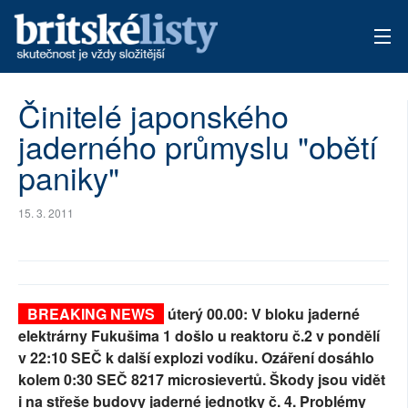
AKTUÁLNÍ VYDÁNÍ
Činitelé japonského
jaderného průmyslu "obětí
ARCHIV
paniky"
TÉMATA
15. 3. 2011
AUTOŘI
PŘÍSPĚVKY NA PROVOZ
BREAKING NEWS
úterý 00.00: V bloku jaderné
elektrárny Fukušima 1 došlo u reaktoru č.2 v pondělí
v 22:10 SEČ k další explozi vodíku. Ozáření dosáhlo
kolem 0:30 SEČ 8217 microsievertů. Škody jsou vidět
i na střeše budovy jaderné jednotky č. 4. Problémy