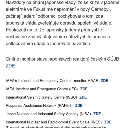
Navzdory naléhání japonské vlády, že se krize v jaderné
elektrárně ve Fukušimě nepromění v nový Černobyl,
začínají jaderní odborníci pochybovat o tom, zda
japonská vláda zveřejňuje opravdu spolehlivé údaje.
Poukazují na to, že japonský jaderný průmysl je
nechvalně známý utajováním důležitých informací a
potlačováním údajů o jaderných haváriích.
Online monitor stavu japonských reaktorů českým SÚJB
ZDE
IAEA's Incident and Emergency Centre - monitor MAAE
ZDE
IAEA Incident and Emergency Centre (IEC)
ZDE
International Seismic Safety Centre (ISSC)
ZDE
Response Assistance Network (RANET)
ZDE
Japan Nuclear and Industrial Safety Agency (NISA)
ZDE
International Nuclear and Radiological Event Scale (INES)
ZDE
Z nově zveřejněné americké diplomatické depeše,