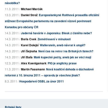
násobilka?
11.3. 2011 /
Michael Marčák
13.3. 2011 /
Daniel Strož
Europoslankyně Roithová prosadila oficiální
stížnost Evropského parlamentu na zavedení vízové povinnosti
Kanadou pro občany ČR
14.3. 2011 /
Jaderná havárie v Japonsku: Blesk z čistého nebe?
14.3. 2011 /
Boris Cvek
Zemětřesení v minulosti
14.3. 2011 /
Karel Dolejší
Wallerstein, aneb návrat k utopii?
14.3. 2011 /
Jiří Šejnoha
Není čas na retro i na Britských listech?
14.3. 2011 /
Jiří Baťa
Malé kupecké počty, aneb jak se věci mají
12.3. 2011 /
Alex Koenigsmark
PIG je anglicky prase
11.3. 2011 /
Martin Fassmann
Nová koaliční dohoda o důchodové
reformě z 10. března 2011 -- opravdu je všechno jinak?
8.3. 2011 /
Hospodaření OSBL za únor 2011
Britské listy