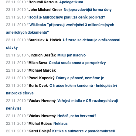
23.11. 2010 /
Bohumil Kartous
Apologetikum
23.11. 2010 /
John Michael Greer
Nejopravdovější forma úcty
23.11. 2010 /
Hodláte Murdochovi platit za deník pro iPad?
23.11. 2010 /
'Wikileaks "připravují zveřejnění 3 milionů tajných
amerických dokumentů"
23.11. 2010 /
Stanislav A. Hošek
Už zase se debatuje o zákonnosti
stávky
23.11. 2010 /
Jindřich Bešťák
Miluji jen kladivo
23.11. 2010 /
Milan Sova
Česká současnost a perspektivy
22.11. 2010 /
Michael Marčák
23.11. 2010 /
Pavel Kopecký
Dámy a pánové, nemáme je
22.11. 2010 /
Boris Cvek
O frašce kolem kondomů - hnidopišství
katolické církve
22.11. 2010 /
Václav Novotný
Veřejná média v ČR rozdmychávají
nenávist
22.11. 2010 /
Václav Novotný
Hnědá, nebo červená?
22.11. 2010 /
Michal Rubáš
Neklaus
22.11. 2010 /
Karel Dolejší
Kritika a subverze v postdemokracii