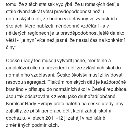
tomu, že z těch statistik vyplýbá, že u romských dětí je
stále dvanáctkrát větší pravděpodobnost než u
neromských dětí, že budou vzdělávány ve zvláštních
školách, které nabízejí méněcenné vzdělání - a v
některých regionech je ta pravděpodobnost ještě daleko
větší - "je nyní více než jasné, že nastal čas na konkrétní
činy".
České úřady teď musejí vytvořit jasné, měřitelné a
ambiciózní cíle na převedení dětí ze zvláštních škol do
normálního vzdělávání. České školství musí zlikvidovat
rasovou segregaci. Tisícům romských dětí je každoročně
bráněno v přístupu do normálních škol v České republice.
Jsou tak odsuzováni k životu jako druhořadí občané.
Komisař Rady Evropy proto naléhá na české úřady, aby
zajistily, že příští generace dětí, která zahájí školní
docházku v letech 2011-12 ji zahájí v radikálně
změněných podmínkách.