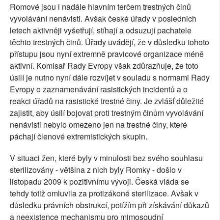
Romové jsou i nadále hlavním terčem trestných činů
vyvolávání nenávisti. Avšak české úřady v poslednich
letech aktivněji vyšetřují, stíhají a odsuzují pachatele
těchto trestných činů. Úřady uvádějí, že v důsledku tohoto
přístupu jsou nyní extremně pravicové organizace méně
aktivní. Komisař Rady Evropy však zdůrazňuje, že toto
úsilí je nutno nyní dále rozvíjet v souladu s normami Rady
Evropy o zaznamenávání rasistických incidentů a o
reakci úřadů na rasistické trestné činy. Je zvlášť důležité
zajistit, aby úsilí bojovat proti trestným činům vyvolávání
nenávisti nebylo omezeno jen na trestné činy, které
páchají členové extremistických skupin.
V situaci žen, které byly v minulosti bez svého souhlasu
sterilizovány - většina z nich byly Romky - došlo v
listopadu 2009 k pozitivnímu vývoji. Česká vláda se
tehdy totiž omluvila za protizákoné sterilizace. Avšak v
důsledku právních obstrukcí, potížím při získávání důkazů
a neexistence mechanismu pro mimosoudní