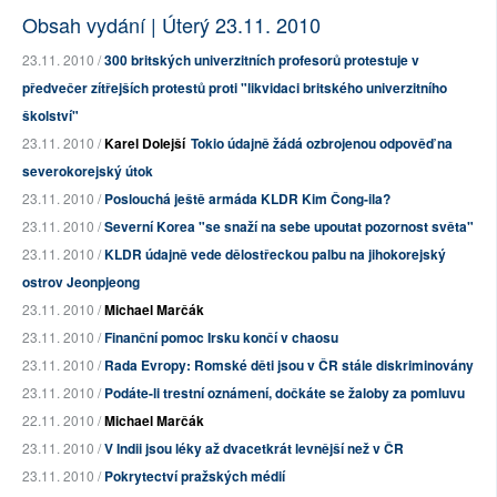
Obsah vydání | Úterý 23.11. 2010
23.11. 2010 /
300 britských univerzitních profesorů protestuje v
předvečer zítřejších protestů proti "likvidaci britského univerzitního
školství"
23.11. 2010 /
Karel Dolejší
Tokio údajně žádá ozbrojenou odpověď na
severokorejský útok
23.11. 2010 /
Poslouchá ještě armáda KLDR Kim Čong-ila?
23.11. 2010 /
Severní Korea "se snaží na sebe upoutat pozornost světa"
23.11. 2010 /
KLDR údajně vede dělostřeckou palbu na jihokorejský
ostrov Jeonpjeong
23.11. 2010 /
Michael Marčák
23.11. 2010 /
Finanční pomoc Irsku končí v chaosu
23.11. 2010 /
Rada Evropy: Romské děti jsou v ČR stále diskriminovány
23.11. 2010 /
Podáte-li trestní oznámení, dočkáte se žaloby za pomluvu
22.11. 2010 /
Michael Marčák
23.11. 2010 /
V Indii jsou léky až dvacetkrát levnější než v ČR
23.11. 2010 /
Pokrytectví pražských médií