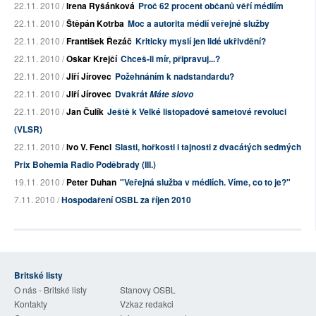
22.11. 2010 /
Irena Ryšánková
Proč 62 procent občanů věří médiím
22.11. 2010 /
Štěpán Kotrba
Moc a autorita médií veřejné služby
22.11. 2010 /
František Řezáč
Kriticky myslí jen lidé ukřivdění?
22.11. 2010 /
Oskar Krejčí
Chceš-li mír, připravuj...?
22.11. 2010 /
Jiří Jírovec
Požehnáním k nadstandardu?
22.11. 2010 /
Jiří Jírovec
Dvakrát
Máte slovo
22.11. 2010 /
Jan Čulík
Ještě k Velké listopadové sametové revoluci
(VLSR)
22.11. 2010 /
Ivo V. Fencl
Slasti, hořkosti i tajnosti z dvacátých sedmých
Prix Bohemia Radio Poděbrady (III.)
19.11. 2010 /
Peter Duhan
"Veřejná služba v médiích. Víme, co to je?"
7.11. 2010 /
Hospodaření OSBL za říjen 2010
Britské listy
O nás - Britské listy
Stanovy OSBL
Kontakty
Vzkaz redakci