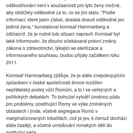
odškodňování není v současnosti pro tyto ženy možné,
aby obdržely odškodné za to, co se jim stalo. "Podle
informací, které jsem získal, dostala dosud odškodné jen
jediná žena," konstatoval komisař Hammarberg a
zdůraznil, že je nutné tuto situaci napravit. Komisař byl
také ínformován, že dlouho očekávané právní změny
zákona o zdravotnictví, týkající se sterilizace a
informovaného souhlasu, budou přijaty začátkem roku
2011.
Komisař Hammarberg zjišťuje, že je stále znepokojujícím
způsobem v české společnosti široce rozšířen
nepřátelský postoj vůči Romům, a to i ve veřejných a
politických debatách. To bohužel vytváří úrodnou půdu
pro problémy, postihující Romy ve výše zmíněných
oblastech i jinde, včetně segregace Romů v
marginalizovaných lokalitách, což je jev, k čemuž dochází
stále častěji, a včetně umisťování romských dětí do
instituční péče.