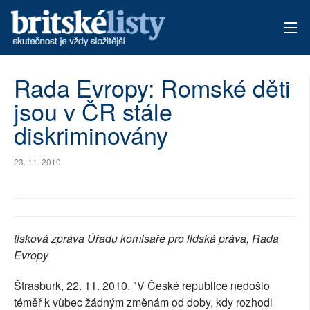
AKTUÁLNÍ VYDÁNÍ
Rada Evropy: Romské děti
jsou v ČR stále
ARCHIV
diskriminovány
TÉMATA
23. 11. 2010
AUTOŘI
PŘÍSPĚVKY NA PROVOZ
tisková zpráva Úřadu komisaře pro lidská práva, Rada
Evropy
Štrasburk, 22. 11. 2010. "V České republice nedošlo
téměř k vůbec žádným změnám od doby, kdy rozhodl