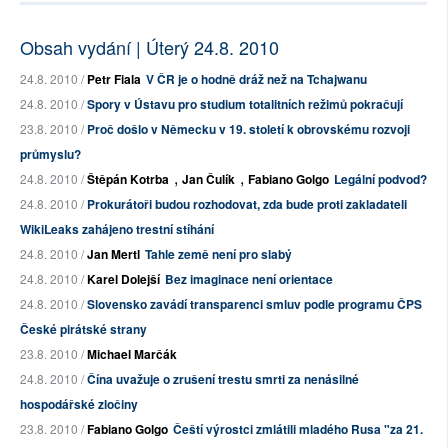
Obsah vydání | Úterý 24.8. 2010
24.8. 2010 /
Petr Fiala
V ČR je o hodně dráž než na Tchajwanu
24.8. 2010 /
Spory v Ústavu pro studium totalitních režimů pokračují
23.8. 2010 /
Proč došlo v Německu v 19. století k obrovskému rozvoji
průmyslu?
,
,
24.8. 2010 /
Štěpán Kotrba
Jan Čulík
Fabiano Golgo
Legální podvod?
24.8. 2010 /
Prokurátoři budou rozhodovat, zda bude proti zakladateli
WikiLeaks zahájeno trestní stíhání
24.8. 2010 /
Jan Mertl
Tahle země není pro slabý
24.8. 2010 /
Karel Dolejší
Bez imaginace není orientace
24.8. 2010 /
Slovensko zavádí transparenci smluv podle programu ČPS
České pirátské strany
23.8. 2010 /
Michael Marčák
24.8. 2010 /
Čína uvažuje o zrušení trestu smrti za nenásilné
hospodářské zločiny
23.8. 2010 /
Fabiano Golgo
Čeští výrostci zmlátili mladého Rusa "za 21.