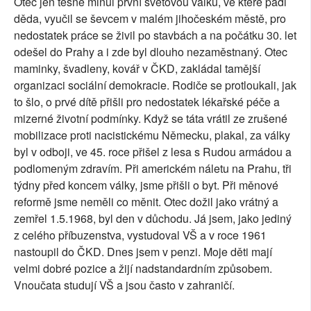
Otec jen těsně minul první světovou válku, ve které padl
děda, vyučil se ševcem v malém jihočeském městě, pro
nedostatek práce se živil po stavbách a na počátku 30. let
odešel do Prahy a i zde byl dlouho nezaměstnaný. Otec
maminky, švadleny, kovář v ČKD, zakládal tamější
organizaci sociální demokracie. Rodiče se protloukali, jak
to šlo, o prvé dítě přišli pro nedostatek lékařské péče a
mizerné životní podmínky. Když se táta vrátil ze zrušené
mobilizace proti nacistickému Německu, plakal, za války
byl v odboji, ve 45. roce přišel z lesa s Rudou armádou a
podlomeným zdravím. Při americkém náletu na Prahu, tři
týdny před koncem války, jsme přišli o byt. Při měnové
reformě jsme neměli co měnit. Otec dožil jako vrátný a
zemřel 1.5.1968, byl den v důchodu. Já jsem, jako jediný
z celého příbuzenstva, vystudoval VŠ a v roce 1961
nastoupil do ČKD. Dnes jsem v penzi. Moje děti mají
velmi dobré pozice a žijí nadstandardním způsobem.
Vnoučata studují VŠ a jsou často v zahraničí.