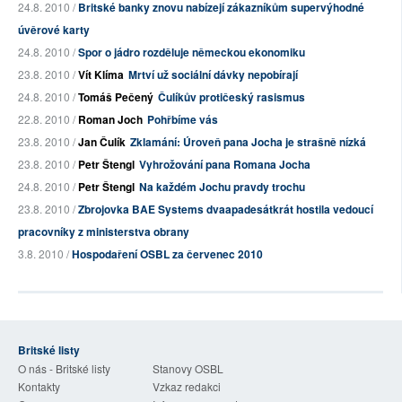
24.8. 2010 /
Britské banky znovu nabízejí zákazníkům supervýhodné
úvěrové karty
24.8. 2010 /
Spor o jádro rozděluje německou ekonomiku
23.8. 2010 /
Vít Klíma
Mrtví už sociální dávky nepobírají
24.8. 2010 /
Tomáš Pečený
Čulíkův protičeský rasismus
22.8. 2010 /
Roman Joch
Pohřbíme vás
23.8. 2010 /
Jan Čulík
Zklamání: Úroveň pana Jocha je strašně nízká
23.8. 2010 /
Petr Štengl
Vyhrožování pana Romana Jocha
24.8. 2010 /
Petr Štengl
Na každém Jochu pravdy trochu
23.8. 2010 /
Zbrojovka BAE Systems dvaapadesátkrát hostila vedoucí
pracovníky z ministerstva obrany
3.8. 2010 /
Hospodaření OSBL za červenec 2010
Britské listy
O nás - Britské listy
Stanovy OSBL
Kontakty
Vzkaz redakci