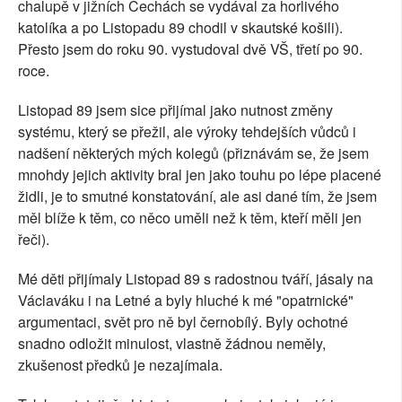
chalupě v jižních Čechách se vydával za horlivého
katolíka a po Listopadu 89 chodil v skautské košili).
Přesto jsem do roku 90. vystudoval dvě VŠ, třetí po 90.
roce.
Listopad 89 jsem sice přijímal jako nutnost změny
systému, který se přežil, ale výroky tehdejších vůdců i
nadšení některých mých kolegů (přiznávám se, že jsem
mnohdy jejich aktivity bral jen jako touhu po lépe placené
židli, je to smutné konstatování, ale asi dané tím, že jsem
měl blíže k těm, co něco uměli než k těm, kteří měli jen
řeči).
Mé děti přijímaly Listopad 89 s radostnou tváří, jásaly na
Václaváku i na Letné a byly hluché k mé "opatrnické"
argumentaci, svět pro ně byl černobílý. Byly ochotné
snadno odložit minulost, vlastně žádnou neměly,
zkušenost předků je nezajímala.