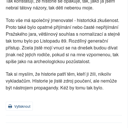
Tak konstatuji, že historie se opakuje, tak, jako já jsem
nebral tátovy názory, tak děti neberou moje.
Toto vše má společný jmenovatel - historická zkušenost.
Proto také bylo opatrné přijímání nebo časté nepřijímání
Pražského jara, většinový souhlas s normalizací a stejně
tak tomu bylo po Listopadu 89. Rozdílný generační
přístup. Zcela jistě mojí vnuci se na dnešek budou dívat
jinak než jejich rodiče, pokud si na mne vzpomenou, tak
spíše jako na archeologickou pozůstalost.
Tak si myslím, že historie patří těm, kteří ji žili, nikoliv
vykladačům. Historie je jistě zdroj poučení, ale nemůže
být nástrojem propagandy. Kéž by tomu tak bylo.
Vytisknout