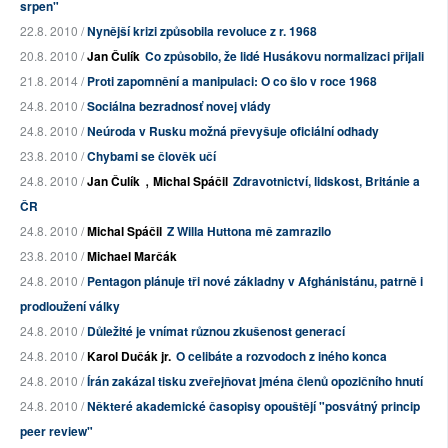
srpen"
22.8. 2010 /
Nynější krizi způsobila revoluce z r. 1968
20.8. 2010 /
Jan Čulík
Co způsobilo, že lidé Husákovu normalizaci přijali
21.8. 2014 /
Proti zapomnění a manipulaci: O co šlo v roce 1968
24.8. 2010 /
Sociálna bezradnosť novej vlády
24.8. 2010 /
Neúroda v Rusku možná převyšuje oficiální odhady
23.8. 2010 /
Chybami se člověk učí
,
24.8. 2010 /
Jan Čulík
Michal Spáčil
Zdravotnictví, lidskost, Británie a
ČR
24.8. 2010 /
Michal Spáčil
Z Willa Huttona mě zamrazilo
23.8. 2010 /
Michael Marčák
24.8. 2010 /
Pentagon plánuje tři nové základny v Afghánistánu, patrně i
prodloužení války
24.8. 2010 /
Důležité je vnímat různou zkušenost generací
24.8. 2010 /
Karol Dučák jr.
O celibáte a rozvodoch z iného konca
24.8. 2010 /
Írán zakázal tisku zveřejňovat jména členů opozičního hnutí
24.8. 2010 /
Některé akademické časopisy opouštějí "posvátný princip
peer review"