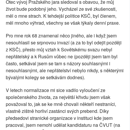
Otec vývoj Pražského jara sledoval s obavou, že můj
život bude podobný jeho. Vycházel ze své zkušenosti,
měl o mne strach. K tehdejší politice KSČ, byl členem,
měl mnoho výhrad, všechny se však týkaly denní praxe.
Pro mne rok 68 znamenal něco jiného, ale i když jsem
nesouhlasil se srpnovou invazí (a za to byl odejit později
z KSČ), přesto můj vztah k Sovětskému svazu nebyl
nepřátelský a k Rusům vůbec ne (později jsem tam byl
často, setkával jsem se tam s názory souhlasnými i
nesouhlasnými, ale nepřátelství nebylo nikdy, s některými
bývalými kolegy se setkávám dodnes).
V letech normalizace mi sice vadilo vyloučení ze
společenského života, za největší křivdu jsem však
považoval to, jak se ke mně chovali někteří nestraníci,
vlastně zištně horliví zastánci svých prebend. Díky
předsedovi stranické organizace v instituci kde jsem
pracoval, jsem nemohl udělat kandidaturu na ČVUT (na