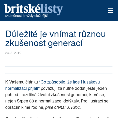
AKTUÁLNÍ VYDÁNÍ
Důležité je vnímat různou
zkušenost generací
ARCHIV
TÉMATA
24. 8. 2010
AUTOŘI
PŘÍSPĚVKY NA PROVOZ
K Vašemu článku
"Co způsobilo, že lidé Husákovu
normalizaci přijali"
považuji za nutné dodat ještě jeden
pohled - rozdílná životní zkušenost generací, které se,
nejen Srpen 68 a normalizace, dotýkaly. Pro ilustraci se
obracím k mé rodině,
píše čtenář J. Kroc.