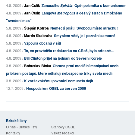
4.8. 2009 /
Jan Čulík
Zanussiho
: Opět polemika s komunismem
Spirála
4.8. 2009 /
Jan Čulík
Langova
a děsivý strach z možného
Metropolis
"svedení mas"
5.8. 2009 /
Štěpán Kotrba
Němečtí piráti: Svobodu místo strachu !
4.8. 2009 /
Martin Škabraha
Smyslem vědy je i poznání samotné
5.8. 2009 /
Vzpoura občanů v síti
4.8. 2009 /
To, co prováděla redaktorka na ČRo6, bylo otřesné...
4.8. 2009 /
Bill Clinton přijel na jednání do Severní Koreje
3.8. 2009 /
Bohuslav Binka
Obrana proti mediální manipulaci aneb
přiblížení postupů, které odhalují nebezpečné triky světa médií
3.8. 2009 /
K varšavskému povstání nemuselo dojít
12.7. 2009 /
Hospodaření OSBL za červen 2009
Britské listy
O nás - Britské listy
Stanovy OSBL
Kontakty
Vzkaz redakci