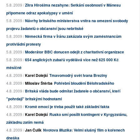
5.8. 2009 /
Zítra Hirošima nezahyne: Setkání osobností v Mánesu
připomene odraz apokalypsy v umění
5.8. 2009 /
Návrhy britského ministerstva vnitra na omezení svobody
projevu žadatelů o občanství jsou nebritské
5.8. 2009 /
Německá firma v Íránu zakázala svým zaměstnancům
protivládní protesty
5.8. 2009 /
Moderátor BBC donucen odejít z charitativní organizace
5.8. 2009 /
654 anglických zubařů vydělává více než 625 000 Kč
měsíčně
4.8. 2009 /
Karel Dolejší
Tmavomodrý svět Ivana Breziny
4.8. 2009 /
Miloslav Štěrba
Pohřební bloudění Bělohradského
4.8. 2009 /
Britská vláda bude odmítat žadatele o občanství, kteří
"pohrdají" britskými hodnotami
4.8. 2009 /
Kromě emocí je třeba použít také základní fakta
4.8. 2009 /
Karel Dolejší
Rusko smí posílit kontingent v Kyrgyzstánu,
základnu zatím nemá
4.8. 2009 /
Jan Čulík
Nvotova
: Velmi slušný film o kořenech
Muzika
dneška