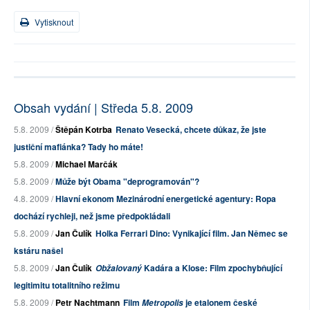
Vytisknout
Obsah vydání | Středa 5.8. 2009
5.8. 2009 /
Štěpán Kotrba
Renato Vesecká, chcete důkaz, že jste
justiční mafiánka? Tady ho máte!
5.8. 2009 /
Michael Marčák
5.8. 2009 /
Může být Obama "deprogramován"?
4.8. 2009 /
Hlavní ekonom Mezinárodní energetické agentury: Ropa
dochází rychleji, než jsme předpokládali
5.8. 2009 /
Jan Čulík
Holka Ferrari Dino: Vynikající film. Jan Němec se
kstáru našel
5.8. 2009 /
Jan Čulík
Kadára a Klose: Film zpochybňující
Obžalovaný
legitimitu totalitního režimu
5.8. 2009 /
Petr Nachtmann
Film
je etalonem české
Metropolis