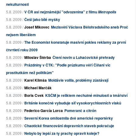
nekulturnosti
5.8. 2009 /
V ČR asi nejznámější "odvozenina" z filmu
Metropolis
5.8. 2009 /
Češi jako bílé myšky
5.8. 2009 /
Josef Mikovec
Mezisvětí Václava Bělohradského aneb Proč
nejsem liberálem
5.8. 2009 /
The Economist konstatuje masivní pokles reklamy za první
čtvrtletí roku 2009
5.8. 2009 /
Miloslav Štěrba
Čtení novin u Luhačovické přehrady
5.8. 2009 /
Prázdniny v ČTK: "Podle průzkumu věří Číňani víc
prostitutkám než politikům"
5.8. 2009 /
Karel Klimša
Moldávie volila, problémy zůstávají
5.8. 2009 /
Michael Marčák
5.8. 2009 /
Boris Cvek
KSČM je reliktem nechutné minulosti a tmářství
5.8. 2009 /
Británie konečně vybuduje síť vysokorychlostních vlaků
5.8. 2009 /
Federico García Lorca
Pomeranč a citrón
5.8. 2009 /
Severní Korea omilostnila dvě americké reportérky
5.8. 2009 /
Chaotické financování dopravních staveb pokračuje
5.8. 2009 /
Nebylo by lepší za ty prachy opravit koleje?