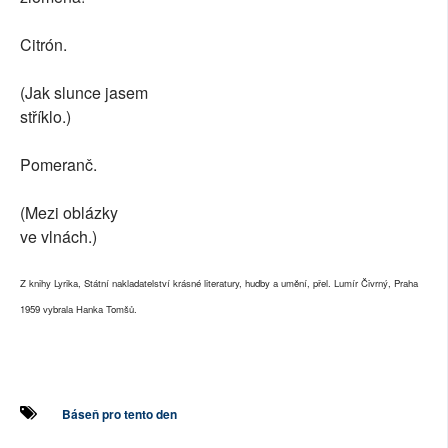
Citrón.
(Jak slunce jasem
stříklo.)
Pomeranč.
(Mezi oblázky
ve vlnách.)
Z knihy Lyrika, Státní nakladatelství krásné literatury, hudby a umění, přel. Lumír Čivrný, Praha
1959 vybrala Hanka Tomšů.
Báseň pro tento den