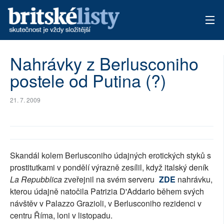
AKTUÁLNÍ VYDÁNÍ
Nahrávky z Berlusconiho
postele od Putina (?)
ARCHIV
TÉMATA
21. 7. 2009
AUTOŘI
PŘÍSPĚVKY NA PROVOZ
Skandál kolem Berlusconiho údajných erotických styků s
prostitutkami v pondělí výrazně zesílil, když italský deník
La Repubblica
zveřejnil na svém serveru
ZDE
nahrávku,
kterou údajně natočila Patrizia D'Addario během svých
návštěv v Palazzo Grazioli, v Berlusconiho rezidenci v
centru Říma, loni v listopadu.