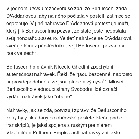
V jednom úryvku rozhovoru se zdá, že Berlusconi žádá
D'Addariovou, aby na něho počkala v posteli, zatímco se
osprchuje. V jiné nahrávce D'Addariová protestuje muži,
který ji k Berlusconimu pozval, že stále ještě nedostala
svůj honorář 5000 euro. Ve třetí nahrávce se D'Addariová
svěřuje témuž prostředníku, že ji Berlusconi pozval na
"sex ve třech".
Berlusconiho právník Niccolo Ghedini zpochybnil
autentičnost nahrávek. Řekl, že "jsou bezcenné, naprosto
nepravděpodobné a že jsou plodem výmyslů". Mluvčí
Berluscoiho vládnoucí strany Svobodní lidé označil
vydání nahrávek jako "ubohé".
Nahrávky, jak se zdá, potvrzují zprávy, že Berlusconiho
ženy byly ukládány do obrovské postele, která, podle
transkriptů, je jaksi spojena s ruským premiérem
Vladimirem Putinem. Přepis části nahrávky zní takto: