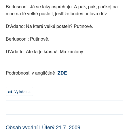
Berlusconi: Já se taky osprchuju. A pak, pak, počkej na
mne na té velké posteli, jestliže budeš hotova dřív.
D'Adario: Na které velké posteli? Putinově.
Berlusconi: Putinově.
D'Adario: Ale ta je krásná. Má záclony.
Podrobnosti v angličtině
ZDE
Vytisknout
Obsah vydání | Úterý 21.7. 2009