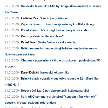
21.7. 2009 /
Generální tajemník NATO byl hospitalizován kvůli arteriální
trombóze
21.7. 2009 /
Ladislav Žák
O vědu jde především
21.7. 2009 /
Západní firmy rozdmychávají válečný konflikt v Kongu
21.7. 2009 /
Počet starých lidí brzo globálně převýší počet dětí
21.7. 2009 /
Komu překáží ředitel rozhlasu?
21.7. 2009 /
Pavel Frost
Sekta Fa-lun a česká média
21.7. 2009 /
Britští nemuslimové používají britské muslimské soudy
řídící se právem šaría
21.7. 2009 /
Obamova popularita v klíčových otázkách poklesla pod 50
procent
21.7. 2009 /
Karel Dolejší
Ikarovská ekonomika
21.7. 2009 /
Britská vláda vybrala v důsledku recese o 22 miliard liber
méně daní
21.7. 2009 /
Deset věcí, které potřebujete znát k životu na ulici
21.7. 2009 /
Írán: Ali Chameneí varuje před "koncem íránských elit";
opoziční předáci požadují referendum