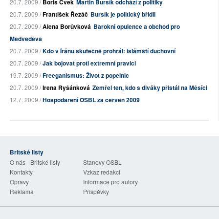
20.7. 2009 /
Boris Cvek
Martin Bursík odchází z politiky
20.7. 2009 /
František Řezáč
Bursík je politický břídil
20.7. 2009 /
Alena Borůvková
Barokní opulence a obchod pro
Medveděva
20.7. 2009 /
Kdo v Íránu skutečně prohrál: islámští duchovní
20.7. 2009 /
Jak bojovat proti extremní pravici
19.7. 2009 /
Freeganismus: Život z popelnic
20.7. 2009 /
Irena Ryšánková
Zemřel ten, kdo s diváky přistál na Měsíci
12.7. 2009 /
Hospodaření OSBL za červen 2009
Britské listy
O nás - Britské listy
Stanovy OSBL
Kontakty
Vzkaz redakci
Opravy
Informace pro autory
Reklama
Příspěvky