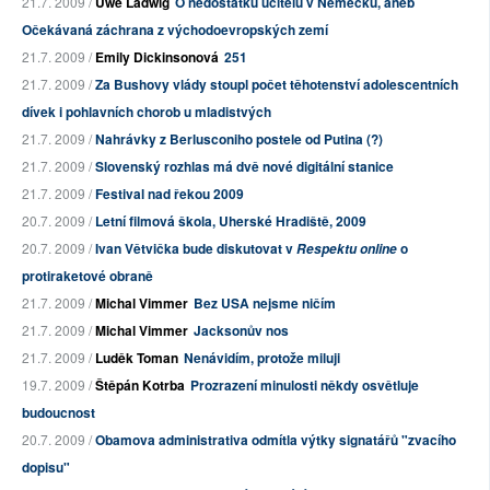
21.7. 2009 /
Uwe Ladwig
O nedostatku učitelů v Německu, aneb
Očekávaná záchrana z východoevropských zemí
21.7. 2009 /
Emily Dickinsonová
251
21.7. 2009 /
Za Bushovy vlády stoupl počet těhotenství adolescentních
dívek i pohlavních chorob u mladistvých
21.7. 2009 /
Nahrávky z Berlusconiho postele od Putina (?)
21.7. 2009 /
Slovenský rozhlas má dvě nové digitální stanice
21.7. 2009 /
Festival nad řekou 2009
20.7. 2009 /
Letní filmová škola, Uherské Hradiště, 2009
20.7. 2009 /
Ivan Větvička bude diskutovat v
o
Respektu online
protiraketové obraně
21.7. 2009 /
Michal Vimmer
Bez USA nejsme ničím
21.7. 2009 /
Michal Vimmer
Jacksonův nos
21.7. 2009 /
Luděk Toman
Nenávidím, protože miluji
19.7. 2009 /
Štěpán Kotrba
Prozrazení minulosti někdy osvětluje
budoucnost
20.7. 2009 /
Obamova administrativa odmítla výtky signatářů "zvacího
dopisu"