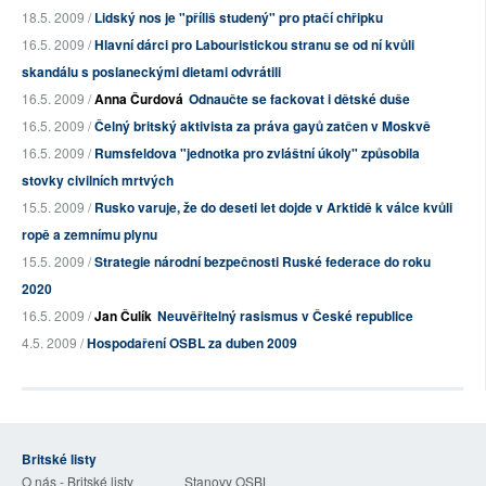
18.5. 2009 /
Lidský nos je "příliš studený" pro ptačí chřipku
16.5. 2009 /
Hlavní dárci pro Labouristickou stranu se od ní kvůli
skandálu s poslaneckými dietami odvrátili
16.5. 2009 /
Anna Čurdová
Odnaučte se fackovat i dětské duše
16.5. 2009 /
Čelný britský aktivista za práva gayů zatčen v Moskvě
16.5. 2009 /
Rumsfeldova "jednotka pro zvláštní úkoly" způsobila
stovky civilních mrtvých
15.5. 2009 /
Rusko varuje, že do deseti let dojde v Arktidě k válce kvůli
ropě a zemnímu plynu
15.5. 2009 /
Strategie národní bezpečnosti Ruské federace do roku
2020
16.5. 2009 /
Jan Čulík
Neuvěřitelný rasismus v České republice
4.5. 2009 /
Hospodaření OSBL za duben 2009
Britské listy
O nás - Britské listy
Stanovy OSBL