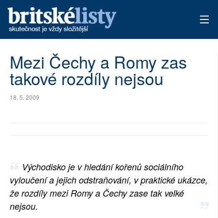
AKTUÁLNÍ VYDÁNÍ
Mezi Čechy a Romy zas
takové rozdíly nejsou
ARCHIV
TÉMATA
18. 5. 2009
AUTOŘI
PŘÍSPĚVKY NA PROVOZ
Východisko je v hledání kořenů sociálního
vyloučení a jejich odstraňování, v praktické ukázce,
že rozdíly mezi Romy a Čechy zase tak velké
nejsou.