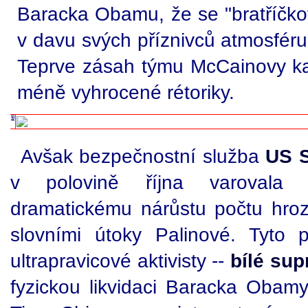
Baracka Obamu, že se "bratříčkova
v davu svých příznivců atmosféru
Teprve zásah týmu McCainovy kam
méně vyhrocené rétoriky.
Avšak bezpečnostní služba
US S
v polovině října varovala
dramatickému nárůstu počtu hroze
slovními útoky Palinové. Tyto 
ultrapravicové aktivisty --
bílé su
fyzickou likvidaci Baracka Obamy