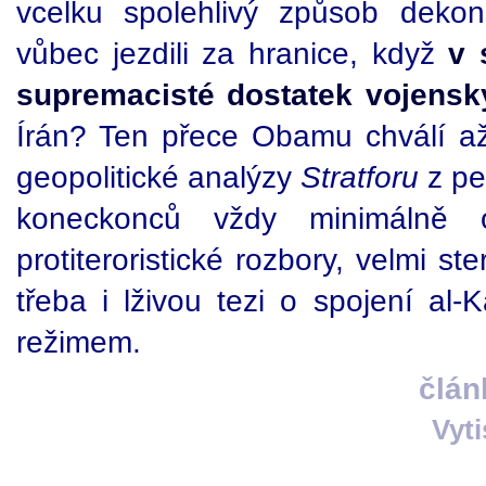
vcelku spolehlivý způsob dekon
vůbec jezdili za hranice, když
v 
supremacisté dostatek vojensk
Írán? Ten přece Obamu chválí až p
geopolitické analýzy
Stratforu
z pe
koneckonců vždy minimálně
protiteroristické rozbory, velmi st
třeba i lživou tezi o spojení al
režimem.
člán
Vyt