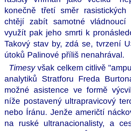
konečně třetí směr rasistických
chtějí zabít samotné vládnouc
využít pak jeho smrti k pronásled
Takový stav by, zdá se, tvrzení 
útoků Palinové příliš nenahrával.
Timesy
však celkem citlivě "ampu
analytiků Stratforu Freda Burt
možné asistence ve formě výcvi
níže postavený ultrapravicový ter
nebo Íránu. Jenže američtí nácko
na ruské ultranacionalisty, a c