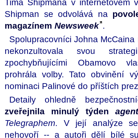
Tima Shipmana v internetovém 
Shipman se odvolává na
povol
magazínem
Newsweek
.
Spolupracovníci Johna McCaina n
nekonzultovala svou strat
zpochybňujícími Obamovo vla
prohrála volby. Tato obvinění vý
nominaci Palinové do příštích pre
Detaily ohledně bezpečnost
zveřejnila minulý týden
agent
Telegraphem
. V její analýze s
nehovoří -- a autoři dělí bílé s