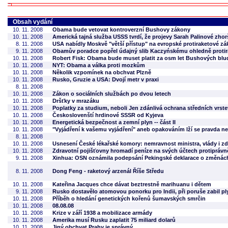
Obsah vydání
10. 11. 2008
Obama bude vetovat kontroverzní Bushovy zákony
10. 11. 2008
Americká tajná služba USSS tvrdí, že projevy Sarah Palinové zh
8. 11. 2008
USA nabídly Moskvě "větší přístup" na evropské protiraketové z
9. 11. 2008
Obamův poradce popřel údajný slib Kaczyńskému ohledně protir
10. 11. 2008
Robert Fisk: Obama bude muset platit za osm let Bushových blu
10. 11. 2008
NYT: Obama a válka proti mozkům
10. 11. 2008
Několik vzpomínek na obchvat Plzně
10. 11. 2008
Rusko, Gruzie a USA: Dvojí metr v praxi
8. 11. 2008
10. 11. 2008
Zákon o sociálních službách po dvou letech
10. 11. 2008
Dršťky v mrazáku
10. 11. 2008
Poplatky za studium, neboli Jen zdánlivá ochrana středních vrste
10. 11. 2008
Českoslovenští hrdinové SSSR od Kyjeva
10. 11. 2008
Energetická bezpečnost a zemní plyn -- část II
10. 11. 2008
"Vyjádření k vašemu vyjádření" aneb opakováním lží se pravda ne
8. 11. 2008
10. 11. 2008
Usnesení České lékařské komory: nemravnost ministra, vlády i zd
10. 11. 2008
Zdravotní pojišťovny hromadí peníze na svých účtech protiprávně, 
9. 11. 2008
Xinhua: OSN oznámila podepsání Pekingské deklarace o změnách
8. 11. 2008
Dong Feng - raketový arzenál Říše Středu
10. 11. 2008
Kateřina Jacques chce dávat beztrestně marihuanu i dětem
9. 11. 2008
Rusko dostavělo atomovou ponorku pro Indii, při poruše zabil ply
10. 11. 2008
Příběh o hledání genetických kořenů šumavských smrčin
10. 11. 2008
08.08.08
10. 11. 2008
Krize v září 1938 a mobilizace armády
10. 11. 2008
Amerika musí Rusku zaplatit 75 miliard dolarů
10. 11. 2008
Jiný obchvat Prahy je správný