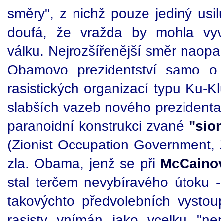
směry", z nichž pouze jediný usi
doufá, že vražda by mohla vyv
válku. Nejrozšířenější směr naopa
Obamovo prezidentství samo o
rasistických organizací typu Ku-K
slabších vazeb nového prezidenta 
paranoidní konstrukci zvané
"sio
(Zionist Occupation Government, Z
zla. Obama, jenž se při
McCainov
stal terčem nevybíravého útoku --
takovýchto předvolebních vystoup
rasisty vnímán jako vcelku "nep