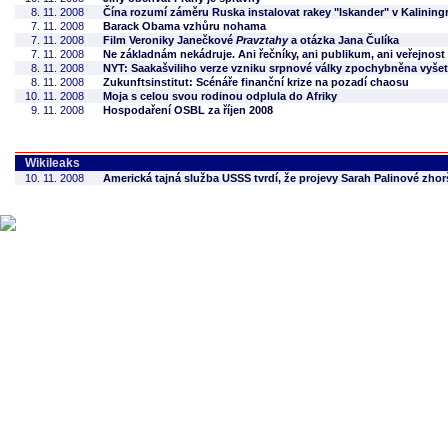
8. 11. 2008
Čína rozumí záměru Ruska instalovat rakey "Iskander" v Kalining
7. 11. 2008
Barack Obama vzhůru nohama
7. 11. 2008
Film Veroniky Janečkové
Pravztahy
a otázka Jana Čulíka
7. 11. 2008
Ne základnám nekádruje. Ani řečníky, ani publikum, ani veřejnost
8. 11. 2008
NYT: Saakašviliho verze vzniku srpnové války zpochybněna vyš
8. 11. 2008
Zukunftsinstitut: Scénáře finanční krize na pozadí chaosu
10. 11. 2008
Moja s celou svou rodinou odplula do Afriky
9. 11. 2008
Hospodaření OSBL za říjen 2008
Wikileaks
10. 11. 2008
Americká tajná služba USSS tvrdí, že projevy Sarah Palinové zh