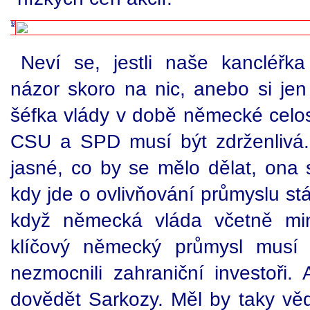
Neví se, jestli naše kancléř
názor skoro na nic, anebo si jen
šéfka vlády v době německé celos
CSU a SPD musí být zdrženlivá.
jasné, co by se mělo dělat, ona s
kdy jde o ovlivňování průmyslu stá
když německá vláda včetně min
klíčový německý průmysl musí
nezmocnili zahraniční investoři
dovědět Sarkozy. Měl by taky vě