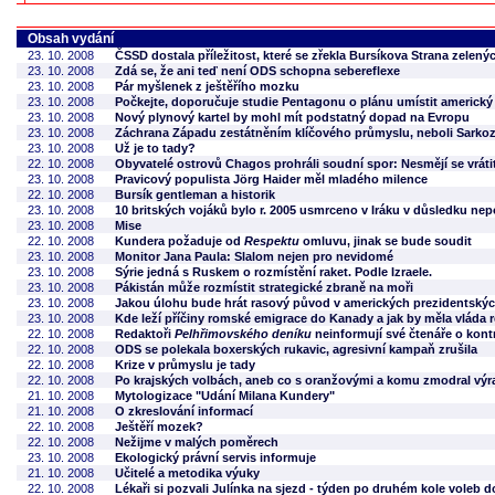
Obsah vydání
23. 10. 2008
ČSSD dostala příležitost, které se zřekla Bursíkova Strana zelený
23. 10. 2008
Zdá se, že ani teď není ODS schopna sebereflexe
23. 10. 2008
Pár myšlenek z ještěřího mozku
23. 10. 2008
Počkejte, doporučuje studie Pentagonu o plánu umístit americký
23. 10. 2008
Nový plynový kartel by mohl mít podstatný dopad na Evropu
23. 10. 2008
Záchrana Západu zestátněním klíčového průmyslu, neboli Sarkoz
23. 10. 2008
Už je to tady?
22. 10. 2008
Obyvatelé ostrovů Chagos prohráli soudní spor: Nesmějí se vrátit
23. 10. 2008
Pravicový populista Jörg Haider měl mladého milence
22. 10. 2008
Bursík gentleman a historik
23. 10. 2008
10 britských vojáků bylo r. 2005 usmrceno v Iráku v důsledku ne
23. 10. 2008
Mise
22. 10. 2008
Kundera požaduje od
Respektu
omluvu, jinak se bude soudit
23. 10. 2008
Monitor Jana Paula: Slalom nejen pro nevidomé
23. 10. 2008
Sýrie jedná s Ruskem o rozmístění raket. Podle Izraele.
23. 10. 2008
Pákistán může rozmístit strategické zbraně na moři
23. 10. 2008
Jakou úlohu bude hrát rasový původ v amerických prezidentský
23. 10. 2008
Kde leží příčiny romské emigrace do Kanady a jak by měla vláda 
22. 10. 2008
Redaktoři
Pelhřimovského deníku
neinformují své čtenáře o kont
22. 10. 2008
ODS se polekala boxerských rukavic, agresivní kampaň zrušila
22. 10. 2008
Krize v průmyslu je tady
22. 10. 2008
Po krajských volbách, aneb co s oranžovými a komu zmodral výr
21. 10. 2008
Mytologizace "Udání Milana Kundery"
21. 10. 2008
O zkreslování informací
22. 10. 2008
Ještěří mozek?
22. 10. 2008
Nežijme v malých poměrech
23. 10. 2008
Ekologický právní servis informuje
21. 10. 2008
Učitelé a metodika výuky
22. 10. 2008
Lékaři si pozvali Julínka na sjezd - týden po druhém kole voleb 