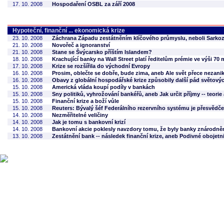
17. 10. 2008
Hospodaření OSBL za září 2008
Hypoteční, finanční ... ekonomická krize
23. 10. 2008
Záchrana Západu zestátněním klíčového průmyslu, neboli Sarkoz
21. 10. 2008
Novořeč a ignoranství
21. 10. 2008
Stane se Švýcarsko příštím Islandem?
18. 10. 2008
Krachující banky na Wall Street platí ředitelům prémie ve výši 70 
17. 10. 2008
Krize se rozšířila do východní Evropy
16. 10. 2008
Prosim, oblečte se dobře, bude zima, aneb Ale svět přece nezani
16. 10. 2008
Obavy z globální hospodářské krize způsobily další pád světový
15. 10. 2008
Americká vláda koupí podíly v bankách
15. 10. 2008
Sny politiků, vyhrožování bankéřů, aneb Jak určit příjmy -- teorie
15. 10. 2008
Finanční krize a boží vůle
15. 10. 2008
Reuters: Bývalý šéf Federálního rezervního systému je přesvědče
14. 10. 2008
Nezměřitelné veličiny
14. 10. 2008
Jak je tomu s bankovní krizí
14. 10. 2008
Bankovní akcie poklesly navzdory tomu, že byly banky znárodně
13. 10. 2008
Zestátnění bank -- následek finanční krize, aneb Podivné obojetn