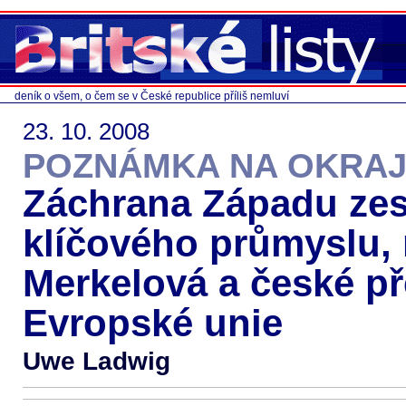
deník o všem, o čem se v České republice příliš nemluví
23. 10. 2008
POZNÁMKA NA OKRAJ
Záchrana Západu ze
klíčového průmyslu, 
Merkelová a české p
Evropské unie
Uwe Ladwig