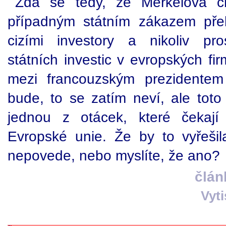
Zdá se tedy, že Merkelová c
případným státním zákazem přeb
cizími investory a nikoliv pro
státních investic v evropských fi
mezi francouzským prezidente
bude, to se zatím neví, ale to
jednou z otácek, které čekají
Evropské unie. Že by to vyřešil
nepovede, nebo myslíte, že ano?
člán
Vyt