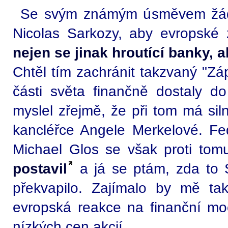
Se svým známým úsměvem žáda
Nicolas Sarkozy, aby evropské 
nejen se jinak hroutící banky, 
Chtěl tím zachránit takzvaný "Zá
části světa finančně dostaly do
myslel zřejmě, že při tom má si
kancléřce Angele Merkelové. Fed
Michael Glos se však proti to
postavil
a já se ptám, zda to S
překvapilo. Zajímalo by mě ta
evropská reakce na finanční moc
nízkých cen akcií.