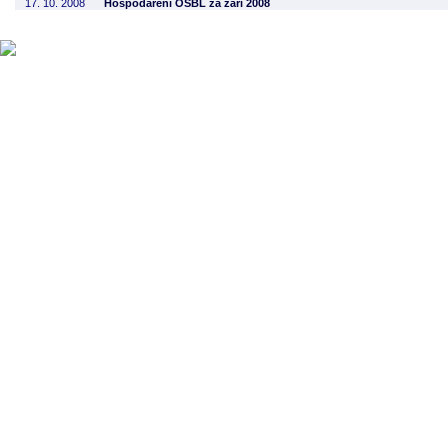
17. 10. 2008
Hospodaření OSBL za září 2008