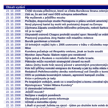
Obsah vydání
23. 10. 2008
ČSSD dostala příležitost, které se zřekla Bursíkova Strana zelený
23. 10. 2008
Zdá se, že ani teď není ODS schopna sebereflexe
23. 10. 2008
Pár myšlenek z ještěřího mozku
23. 10. 2008
Počkejte, doporučuje studie Pentagonu o plánu umístit americký
23. 10. 2008
Nový plynový kartel by mohl mít podstatný dopad na Evropu
23. 10. 2008
Záchrana Západu zestátněním klíčového průmyslu, neboli Sarkoz
23. 10. 2008
Už je to tady?
22. 10. 2008
Obyvatelé ostrovů Chagos prohráli soudní spor: Nesmějí se vrátit
23. 10. 2008
Pravicový populista Jörg Haider měl mladého milence
22. 10. 2008
Bursík gentleman a historik
23. 10. 2008
10 britských vojáků bylo r. 2005 usmrceno v Iráku v důsledku ne
23. 10. 2008
Mise
22. 10. 2008
Kundera požaduje od
Respektu
omluvu, jinak se bude soudit
23. 10. 2008
Monitor Jana Paula: Slalom nejen pro nevidomé
23. 10. 2008
Sýrie jedná s Ruskem o rozmístění raket. Podle Izraele.
23. 10. 2008
Pákistán může rozmístit strategické zbraně na moři
23. 10. 2008
Jakou úlohu bude hrát rasový původ v amerických prezidentský
23. 10. 2008
Kde leží příčiny romské emigrace do Kanady a jak by měla vláda 
22. 10. 2008
Redaktoři
Pelhřimovského deníku
neinformují své čtenáře o kont
22. 10. 2008
ODS se polekala boxerských rukavic, agresivní kampaň zrušila
22. 10. 2008
Krize v průmyslu je tady
22. 10. 2008
Po krajských volbách, aneb co s oranžovými a komu zmodral výr
21. 10. 2008
Mytologizace "Udání Milana Kundery"
21. 10. 2008
O zkreslování informací
22. 10. 2008
Ještěří mozek?
22. 10. 2008
Nežijme v malých poměrech
23. 10. 2008
Ekologický právní servis informuje
21. 10. 2008
Učitelé a metodika výuky
22. 10. 2008
Lékaři si pozvali Julínka na sjezd - týden po druhém kole voleb 