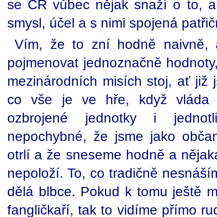
se ČR vůbec nějak snaží o to, a
smysl, účel a s nimi spojená patři
Vím, že to zní hodně naivně, 
pojmenovat jednoznačně hodnoty,
mezinárodních misích stoj, ať již 
co vše je ve hře, když vláda 
ozbrojené jednotky i jednot
nepochybné, že jsme jako obča
otrlí a že sneseme hodně a nějaká
nepoloží. To, co tradičně nesnáší
dělá blbce. Pokud k tomu ještě m
fangličkaří, tak to vidíme přímo r