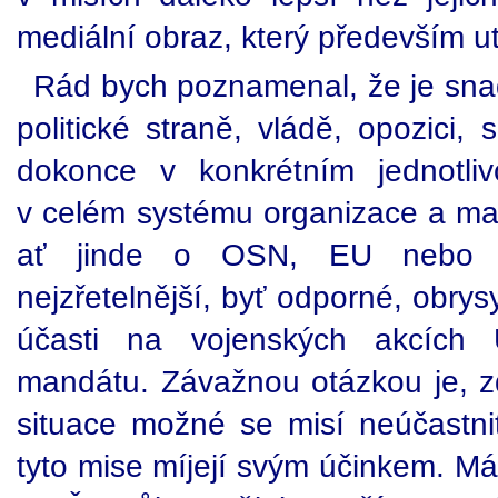
mediální obraz, který především ut
Rád bych poznamenal, že je snadn
politické straně, vládě, opozic
dokonce v konkrétním jednotli
v celém systému organizace a ma
ať jinde o OSN, EU nebo N
nejzřetelnější, byť odporné, obry
účasti na vojenských akcích
mandátu. Závažnou otázkou je, 
situace možné se misí neúčastnit
tyto mise míjejí svým účinkem. M