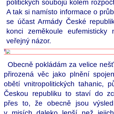
politických soubojů kolem rozpoč
A tak si namísto informace o průb
se účast Armády České republi
konci zeměkoule eufemisticky 
veřejný názor.
Obecně pokládám za velice nešť
přirozená věc jako plnění spoj
obětí vnitropolitických tahanic, 
Českou republiku to staví do zc
přes to, že obecně jsou výsled
v misích daleko lepší než jejich