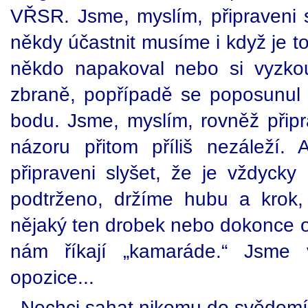
VŘSR. Jsme, myslím, připraveni s
někdy účastnit musíme i když je t
někdo napakoval nebo si vyzkou
zbraně, popřípadě se poposunul
bodu. Jsme, myslím, rovněž připr
názoru přitom příliš nezáleží. A
připraveni slyšet, že je vždyck
podtrženo, držíme hubu a kro
nějaký ten drobek nebo dokonce oh
nám říkají „kamaráde.“ Jsme 
opozice...
Nechci sahat nikomu do svědomí, 