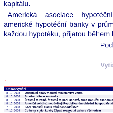
kapitálu.
Americká asociace hypotéčn
americké hypotéční banky v průmě
každou hypotéku, přijatou během 
Pod
Vyt
Obsah vydání
8. 10. 2008
Orientální obory v objetí ministerstva vnitra
8. 10. 2008
Stratfor: Německá otázka
8. 10. 2008
Šťastná to země, šťastná to paní Bolfová, aneb Bohužel ekonomick
8. 10. 2008
Američtí voliči už nedůvěřují Republikánům ohledně hospodářství,
7. 10. 2008
FAZ: "Bankéři zradili tržní hospodářství"
7. 10. 2008
Co by se stalo, kdyby Západ rozpoutal válku s Východem