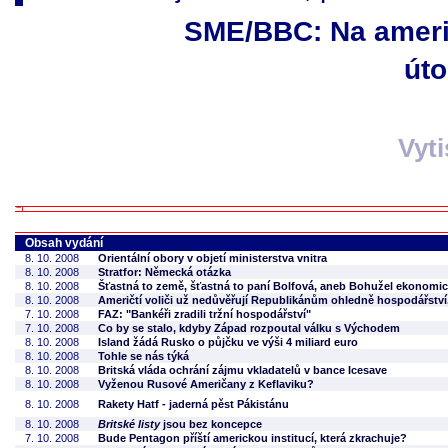
SME/BBC: Na amer
úto
Vyt
Obsah vydání
8. 10. 2008
Orientální obory v objetí ministerstva vnitra
8. 10. 2008
Stratfor: Německá otázka
8. 10. 2008
Šťastná to země, šťastná to paní Bolfová, aneb Bohužel ekonomick
8. 10. 2008
Američtí voliči už nedůvěřují Republikánům ohledně hospodářství,
7. 10. 2008
FAZ: "Bankéři zradili tržní hospodářství"
7. 10. 2008
Co by se stalo, kdyby Západ rozpoutal válku s Východem
8. 10. 2008
Island žádá Rusko o půjčku ve výši 4 miliard euro
8. 10. 2008
Tohle se nás týká
8. 10. 2008
Britská vláda ochrání zájmu vkladatelů v bance Icesave
8. 10. 2008
Vyženou Rusové Američany z Keflaviku?
8. 10. 2008
Rakety Hatf - jaderná pěst Pákistánu
8. 10. 2008
Britské listy
jsou bez koncepce
7. 10. 2008
Bude Pentagon příští americkou institucí, která zkrachuje?