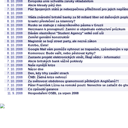
8. 10. 2008
Evropská unie schválila záruky vkladatelům
8. 10. 2008
Akcie klesaly pátý den
7. 10. 2008
Pád Spojených států je nebezpečnou příležitostí pro jejich nepřáte
8. 10. 2008
8. 10. 2008
Vláda znárodní britské banky za 50 miliard liber od daňových popl
8. 10. 2008
Izraelci převlečení za islamisty?
8. 10. 2008
Rusko se stahuje z nárazníkového pásma v Gruzii
8. 10. 2008
Herzmann k pronajmutí: Zamini si objednalo exkluzivní průzkum
8. 10. 2008
Dávám vlastníkovi "Student Agency" velké oslí uši
8. 10. 2008
Zemřel geniální konstruktér
8. 10. 2008
Magistrát se bojí street party, ale nezná zákon
8. 10. 2008
Kotrbo, lžete!
8. 10. 2008
Google Mail vám pomůže vyhnout se trapasům, způsobeným v opi
8. 10. 2008
Komorous: Bude vařit, nebo pěstovat kytky?
8. 10. 2008
Zastavte projekt elektronických vinět, říkají vědci - informatici
7. 10. 2008
Akcie britských bank vážně poklesly
7. 10. 2008
Naše nynější krize
7. 10. 2008
Názor dne
7. 10. 2008
Den, kdy trhy zasáhl strach
7. 10. 2008
ČNB: Žádná krize nehrozí
7. 10. 2008
Za světovost obdobnou gramotnosti pětiletých Angličanů?!
7. 10. 2008
Páter František Lízna na romské pouti: Nenechte se zatlačit do gh
7. 10. 2008
Co způsobí garance
11. 9. 2008
Hospodaření OSBL za srpen 2008