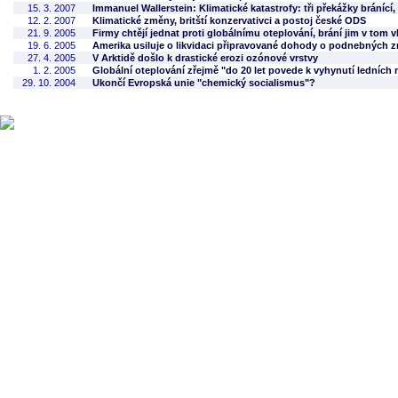
15. 3. 2007
Immanuel Wallerstein: Klimatické katastrofy: tři překážky bránící,
12. 2. 2007
Klimatické změny, britští konzervativci a postoj české ODS
21. 9. 2005
Firmy chtějí jednat proti globálnímu oteplování, brání jim v tom v
19. 6. 2005
Amerika usiluje o likvidaci připravované dohody o podnebných
27. 4. 2005
V Arktidě došlo k drastické erozi ozónové vrstvy
1. 2. 2005
Globální oteplování zřejmě "do 20 let povede k vyhynutí ledníc
29. 10. 2004
Ukončí Evropská unie "chemický socialismus"?