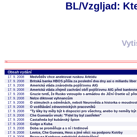
BL/Vzgljad: Kt
Vyt
Obsah vydání
17. 9. 2008
Medvěděv chce anektovat ruskou Arktidu
17. 9. 2008
Britská banka HBOS přišla za poslední dva dny asi o miliardu liber
17. 9. 2008
Americká vláda znárodnila pojišťovnu AIG
17. 9. 2008
Americká vláda zřejmě zachrání obří pojišťovnu AIG před bankrot
17. 9. 2008
Gruzie tvrdí, že Rusko vstoupilo s armádou do Jižní Osetie už pře
17. 9. 2008
Nelze diktovat vyhnancům
17. 9. 2008
O stimulech a odměnách, neboli Neurověda a historka o moudrosti 
17. 9. 2008
O vzdělávání zdravotnických pracovníků
17. 9. 2008
"Ty léky by měly být k dispozici pro všechny, anebo by neměly být 
17. 9. 2008
Che Guevarův vnuk: "Fidel by byl zastřelen"
17. 9. 2008
Castañeda byl kubánský špion
17. 9. 2008
Golgo a Kuba
17. 9. 2008
Doba se proměňuje a s ní i hrdinové
17. 9. 2008
Levice, Che Guevara, Hess a jiné věci: na podporu Kotrby
17. 9. 2008
Pozor na Kotrbovo nekritické doktrinářství