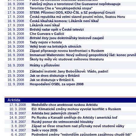
16. 9. 2008
Falešný mýtus o teroristovi Che Guevarovi nepřekvapuje
17. 9. 2008
Terorista Che a "encyklopedická stopa"
17. 9. 2008
STEM: Příznivci ODS, KDU-ČSL a SZ podporují Gruzii
17. 9. 2008
Česká republika má velmi slavné poutní místo, Svatou Horu
16. 9. 2008
Česká lékařská komora: Lékárník není lékař
17. 9. 2008
Lékárník není lékař
16. 9. 2008
Brdský radar opět v České televizi
16. 9. 2008
Che Guevara v Galícii
16. 9. 2008
Britské listy
jsou doktrinářsky levicově zaujaté
16. 9. 2008
Tady nejste v hotelu
16. 9. 2008
Velký bratr na britských silnicích
16. 9. 2008
Západ připravuje novou konfrontaci s Ruskem
16. 9. 2008
Immanuel Wallerstein: Nový světový geopolitický řád: konec první
16. 9. 2008
Školy by měly víc studovat světovou literaturu
16. 9. 2008
Hrátky s příslovími
15. 9. 2008
Základní instinkt Jany Bobošíkové: Vládo, padni!
15. 9. 2008
Jak se dnes diskutuje v Británii
16. 9. 2008
Jak se diskutuje v Británii II.
11. 9. 2008
Hospodaření OSBL za srpen 2008
Arktida
17. 9. 2008
Medvěděv chce anektovat ruskou Arktidu
10. 3. 2008
EU: Klimatické změny mohou vyvolat konflikt s Ruskem
31. 8. 2007
Arktida bez jaderných zbraní?
14. 8. 2007
Po Rusku a Kanadě směřuje do Arktidy i americká loď
3. 8. 2007
Ruský ponor do velmocenské hloubky
3. 8. 2007
Západ se třese strachem nad příznaky nové studené války
9. 4. 2007
Svět v roce 2035
6. 4. 2007
Podnebné změny "nejtvrdším způsobem zasáhnou chudé lidi"