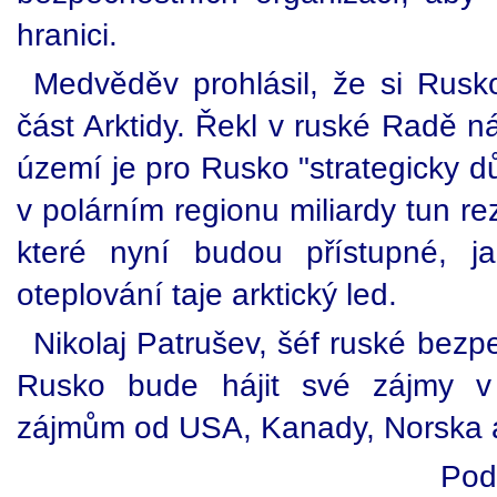
hranici.
Medvěděv prohlásil, že si Rusk
část Arktidy. Řekl v ruské Radě n
území je pro Rusko "strategicky d
v polárním regionu miliardy tun r
které nyní budou přístupné, j
oteplování taje arktický led.
Nikolaj Patrušev, šéf ruské bezpe
Rusko bude hájit své zájmy v 
zájmům od USA, Kanady, Norska 
Pod