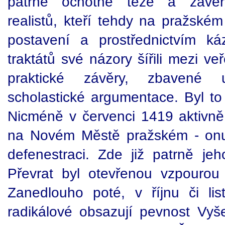
patrně ochotně teze a závěry 
realistů, kteří tehdy na pražské
postavení a prostřednictvím k
traktátů své názory šířili mezi veř
praktické závěry, zbavené
scholastické argumentace. Byl to 
Nicméně v červenci 1419 aktivně 
na Novém Městě pražském - on
defenestraci. Zde již patrně jeh
Převrat byl otevřenou vzpourou
Zanedlouho poté, v říjnu či li
radikálové obsazují pevnost Vy