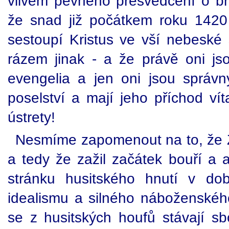
vlivem pevného přesvědčení o b
že snad již počátkem roku 1420 
sestoupí Kristus ve vší nebesk
rázem jinak - a že právě oni js
evengelia a jen oni jsou správn
poselství a mají jeho příchod vít
ústrety!
Nesmíme zapomenout na to, že Ži
a tedy že zažil začátek bouří a 
stránku husitského hnutí v do
idealismu a silného náboženského
se z husitských houfů stávají sbo