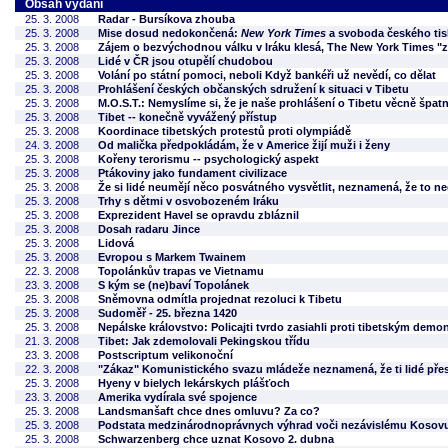
Obsah vydání
25. 3. 2008
Radar - Bursíkova zhouba
25. 3. 2008
Mise dosud nedokončená:
New York Times
a svoboda českého ti
25. 3. 2008
Zájem o bezvýchodnou válku v Iráku klesá, The New York Times "
25. 3. 2008
Lidé v ČR jsou otupělí chudobou
25. 3. 2008
Volání po státní pomoci, neboli Když bankéři už nevědí, co dělat
25. 3. 2008
Prohlášení českých občanských sdružení k situaci v Tibetu
25. 3. 2008
M.O.S.T.: Nemyslíme si, že je naše prohlášení o Tibetu věcně špat
25. 3. 2008
Tibet -- konečně vyvážený přístup
25. 3. 2008
Koordinace tibetských protestů proti olympiádě
24. 3. 2008
Od malička předpokládám, že v Americe žijí muži i ženy
25. 3. 2008
Kořeny terorismu -- psychologický aspekt
25. 3. 2008
Ptákoviny jako fundament civilizace
25. 3. 2008
Že si lidé neumějí něco posvátného vysvětlit, neznamená, že to ne
25. 3. 2008
Trhy s dětmi v osvobozeném Iráku
25. 3. 2008
Exprezident Havel se opravdu zbláznil
25. 3. 2008
Dosah radaru Jince
25. 3. 2008
Lidová
25. 3. 2008
Evropou s Markem Twainem
22. 3. 2008
Topolánkův trapas ve Vietnamu
23. 3. 2008
S kým se (ne)baví Topolánek
25. 3. 2008
Sněmovna odmítla projednat rezoluci k Tibetu
25. 3. 2008
Sudoměř - 25. března 1420
25. 3. 2008
Nepálske královstvo: Policajti tvrdo zasiahli proti tibetským dem
21. 3. 2008
Tibet: Jak zdemolovali Pekingskou třídu
23. 3. 2008
Postscriptum velikonoční
22. 3. 2008
"Zákaz" Komunistického svazu mládeže neznamená, že ti lidé pře
25. 3. 2008
Hyeny v bielych lekárskych plášťoch
23. 3. 2008
Amerika vydírala své spojence
25. 3. 2008
Landsmanšaft chce dnes omluvu? Za co?
25. 3. 2008
Podstata medzinárodnoprávnych výhrad voči nezávislému Kosov
25. 3. 2008
Schwarzenberg chce uznat Kosovo 2. dubna