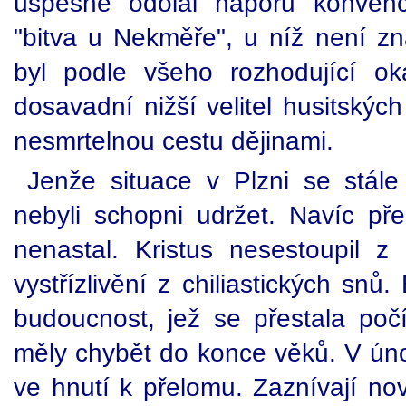
úspěšně odolal náporu konvenčn
"bitva u Nekměře", u níž není z
byl podle všeho rozhodující o
dosavadní nižší velitel husitských
nesmrtelnou cestu dějinami.
Jenže situace v Plzni se stále 
nebyli schopni udržet. Navíc př
nenastal. Kristus nesestoupil z
vystřízlivění z chiliastických snů
budoucnost, jež se přestala počí
měly chybět do konce věků. V ún
ve hnutí k přelomu. Zaznívají nov