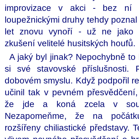
improvizace v akci - bez ní 
loupežnickými druhy tehdy poznal ř
let znovu vynoří - už ne jako s
zkušení velitelé husitských houfů.
A jaký byl jinak? Nepochybně to 
si své stavovské příslušnosti.
dobovém smyslu. Když podpořil rev
učinil tak v pevném přesvědčení
že jde a koná zcela v sou
Nezapomeňme, že na počátku
rozšířeny chiliastické představy. 