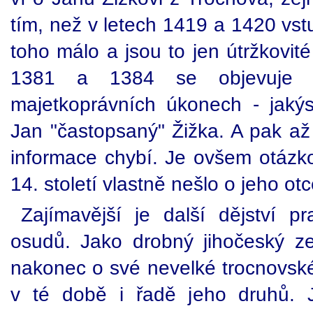
tím, než v letech 1419 a 1420 vst
toho málo a jsou to jen útržkovit
1381 a 1384 se objevuje p
majetkoprávních úkonech - jaký
Jan "častopsaný" Žižka. A pak až 
informace chybí. Je ovšem otázkou
14. století vlastně nešlo o jeho otc
Zajímavější je další dějství 
osudů. Jako drobný jihočeský z
nakonec o své nevelké trocnovské 
v té době i řadě jeho druhů. 