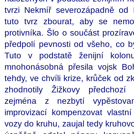
tvrzi Nekmíř severozápadně od 
tuto tvrz zbourat, aby se nem
protivníka. Šlo o součást prozíravé
předpolí pevnosti od všeho, co by
Tuto v podstatě ženijní kolo
mnohonásobná přesila vojsk Bo
tehdy, ve chvíli krize, krůček od 
zhodnotily Žižkovy předchozí
zejména z nezbytí vypěstova
improvizací kompenzovat vlastní 
vozy do kruhu, zaujal tedy kruhov