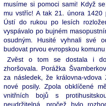
musíme si pomoci sami! Když se 
mu vstříc! A tak 21. února 142
Ústí do rukou po lesích rozložen
vyspávalo po bujném masopustním 
osudným. Husité vyhnali své o
budovat prvou evropskou komunu br
Zvěst o tom se dostala i do
zhoršovala. Porážka Švamberko
za následek, že královna-vdova 
nové posily. Zpola obklíčené mě
vnitřních bojů s protihusitsk
neudržitelná, pročež bylo rozh