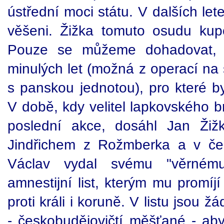
ústřední moci státu. V dalších let
věšeni. Žižka tomuto osudu kup
Pouze se můžeme dohadovat, ž
minulých let (možná z operací na 
s panskou jednotou), pro které b
V době, kdy velitel lapkovského b
poslední akce, dosáhl Jan Žiž
Jindřichem z Rožmberka a v če
Václav vydal svému "věrném
amnestijní list, kterým mu promíj
proti králi i koruně. V listu jsou žá
- českobudějovičtí měšťané - aby