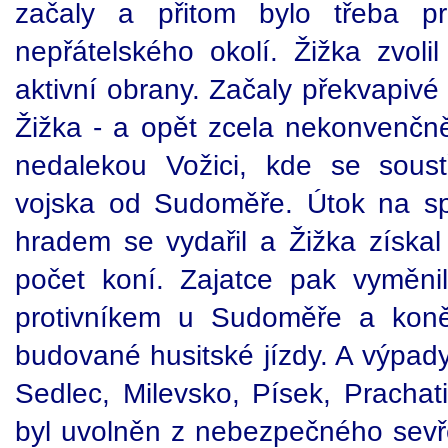
začaly a přitom bylo třeba p
nepřátelského okolí. Žižka zvolil
aktivní obrany. Začaly překvapivé
Žižka - a opět zcela nekonvenčně
nedalekou Vožici, kde se soustř
vojska od Sudoměře. Útok na sp
hradem se vydařil a Žižka získal
počet koní. Zajatce pak vyměnil 
protivníkem u Sudoměře a koně
budované husitské jízdy. A výpady
Sedlec, Milevsko, Písek, Pracha
byl uvolněn z nebezpečného sevř