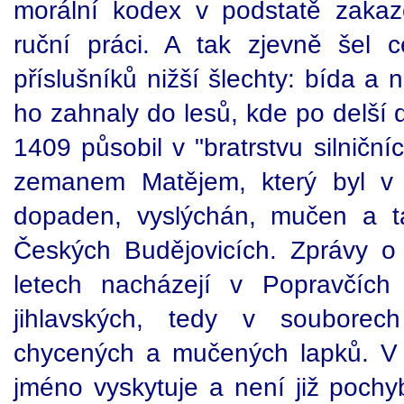
morální kodex v podstatě zakaz
ruční práci. A tak zjevně šel 
příslušníků nižší šlechty: bída a
ho zahnaly do lesů, kde po delší 
1409 působil v "bratrstvu silničn
zemanem Matějem, který byl v 
dopaden, vyslýchán, mučen a 
Českých Budějovicích. Zprávy o
letech nacházejí v Popravčích
jihlavských, tedy v souborech
chycených a mučených lapků. V 
jméno vyskytuje a není již pochy