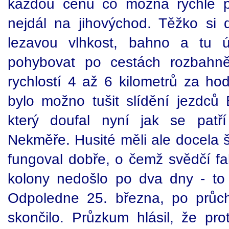
každou cenu co možná rychle p
nejdál na jihovýchod. Těžko si d
lezavou vlhkost, bahno a tu 
pohybovat po cestách rozbahně
rychlostí 4 až 6 kilometrů za ho
bylo možno tušit slídění jezdc
který doufal nyní jak se patř
Nekměře. Husité měli ale docela š
fungoval dobře, o čemž svědčí f
kolony nedošlo po dva dny - to 
Odpoledne 25. března, po průch
skončilo. Průzkum hlásil, že prot