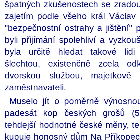
špatných zkušenostech se zrad
zajetím podle všeho král Václav 
"bezpečnostní ostrahy a jištění" 
byli přijímání spolehliví a vyzkouš
byla určitě hledat takové lid
šlechtou, existenčně zcela 
dvorskou službou, majetkově 
zaměstnavateli.
Muselo jít o poměrně výnosnou 
padesát kop českých grošů (5
tehdejší hodnotné české měny, te
kupuje honosný dům Na Příkopec