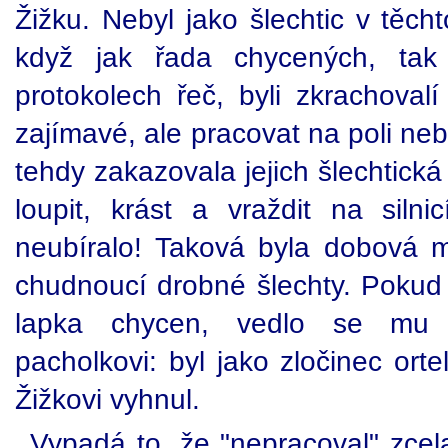
Žižku. Nebyl jako šlechtic v těch
když jak řada chycených, tak
protokolech řeč, byli zkrachoval
zajímavé, ale pracovat na poli neb
tehdy zakazovala jejich šlechtická
loupit, krást a vraždit na silni
neubíralo! Taková byla dobová m
chudnoucí drobné šlechty. Pokud
lapka chycen, vedlo se mu s
pacholkovi: byl jako zločinec ort
Žižkovi vyhnul.
Vypadá to, že "nepracoval" zcela