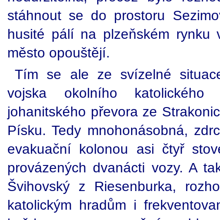
stáhnout se do prostoru Sezimo
husité pálí na plzeňském rynku 
město opouštějí.
Tím se ale ze svízelné situac
vojska okolního katolického
johanitského převora ze Strakoni
Písku. Tedy mnohonásobná, zdrcuj
evakuační kolonou asi čtyř stov
provázených dvanácti vozy. A tak
Švihovský z Riesenburka, rozh
katolickým hradům i frekventov