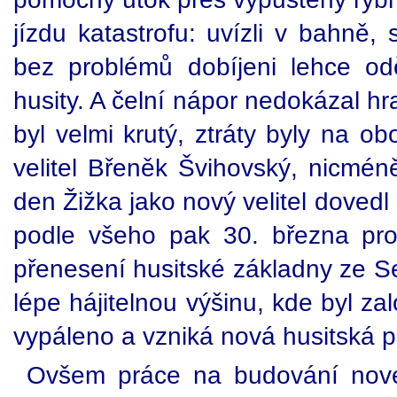
jízdu katastrofu: uvízli v bahně,
bez problémů dobíjeni lehce od
husity. A čelní nápor nedokázal hr
byl velmi krutý, ztráty byly na o
velitel Břeněk Švihovský, nicméně
den Žižka jako nový velitel doved
podle všeho pak 30. března pros
přenesení husitské základny ze S
lépe hájitelnou výšinu, kde byl z
vypáleno a vzniká nová husitská p
Ovšem práce na budování nov