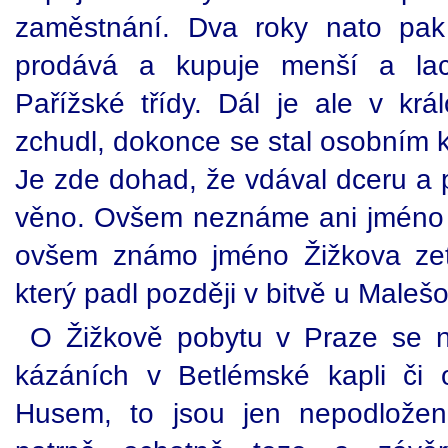
zaměstnání. Dva roky nato pa
prodává a kupuje menší a laci
Pařížské třídy. Dál je ale v krá
zchudl, dokonce se stal osobním 
Je zde dohad, že vdával dceru a po
věno. Ovšem neznáme ani jméno té
ovšem známo jméno Žižkova zet
který padl později v bitvě u Maleš
O Žižkově pobytu v Praze se n
kázáních v Betlémské kapli či
Husem, to jsou jen nepodložené