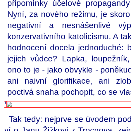
připomínky účelové propagandy 
Nyní, za nového režimu, je skoro
negativní a nesnášenlivé vý
konzervativního katolicismu. A ta
hodnocení docela jednoduché: byl
jejich vůdce? Lapka, loupežník
ono to je - jako obvykle - poněkud
ani naivní glorifikace, ani zlo
poctivá snaha pochopit, co se vla
Tak tedy: nejprve se úvodem pod
ví o Janu Žižkovi z Trocnova, ze