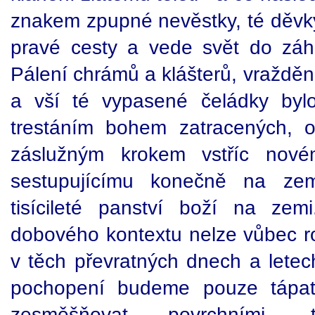
znakem zpupné nevěstky, té děvky 
pravé cesty a vede svět do záh
Pálení chrámů a klášterů, vraždění
a vší té vypasené čeládky bylo
trestáním bohem zatracených, o
záslužným krokem vstříc novém
sestupujícímu konečně na zem,
tisícileté panství boží na ze
dobového kontextu nelze vůbec r
v těch převratných dnech a letec
pochopení budeme pouze tápa
zesměšňovat povrchními, tr