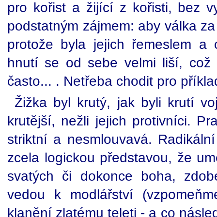
pro kořist a žijící z kořisti, bez
podstatným zájmem: aby válka za
protože byla jejich řemeslem a
hnutí se od sebe velmi liší, což
často... . Netřeba chodit pro příkl
Žižka byl krutý, jak byli krutí v
krutější, nežli jejich protivníci. 
striktní a nesmlouvavá. Radikáln
zcela logickou představou, že um
svatých či dokonce boha, zdobe
vedou k modlářství (vzpomeňm
klanění zlatému teleti - a co násle