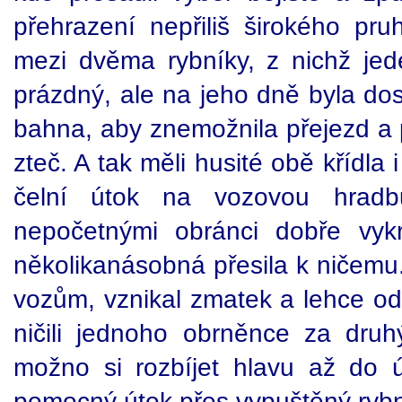
přehrazení nepřiliš širokého p
mezi dvěma rybníky, z nichž je
prázdný, ale na jeho dně byla do
bahna, aby znemožnila přejezd a 
zteč. A tak měli husité obě křídla 
čelní útok na vozovou hra
nepočetnými obránci dobře vykr
několikanásobná přesila k ničemu.
vozům, vznikal zmatek a lehce odě
ničili jednoho obrněnce za dru
možno si rozbíjet hlavu až do 
pomocný útok přes vypuštěný ryb