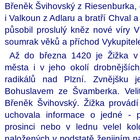
Břeněk Švihovský z Riesenburka, d
i Valkoun z Adlaru a bratří Chval 
působil proslulý kněz nové víry V
soumrak věků a příchod Vykupitel
Až do března 1420 je Žižka v 
města i v jeho okolí drobnějšíc
radikálů nad Plzní. Zvnějšku 
Bohuslavem ze Švamberka. Veli
Břeněk Švihovský. Žižka provádí 
uchovala informace o jedné - 
prosinci nebo v lednu velel ko
naložených v podstatě ženijním n