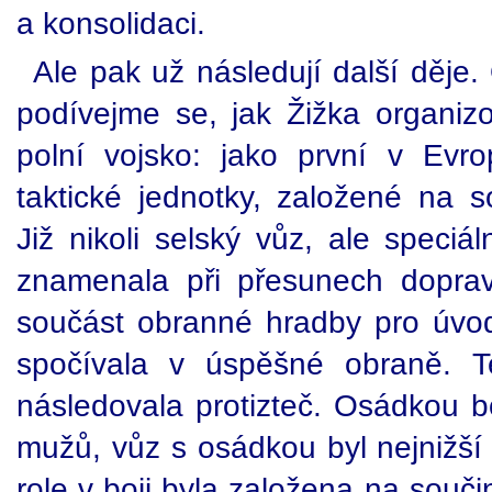
a konsolidaci.
Ale pak už následují další děje
podívejme se, jak Žižka organiz
polní vojsko: jako první v Evr
taktické jednotky, založené na s
Již nikoli selský vůz, ale speciá
znamenala při přesunech doprav
součást obranné hradby pro úvodn
spočívala v úspěšné obraně. T
následovala protizteč. Osádkou b
mužů, vůz s osádkou byl nejnižší 
role v boji byla založena na souč