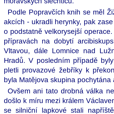
moravských šlechticů.
Podle Popravčích knih se měl Ži
akcích - ukradli herynky, pak zase
o podstatně velkorysejší operace
přípravách na dobytí arcibisku
Vltavou, dále Lomnice nad Luž
Hradů. V posledním případě byly 
pletli provazové žebříky k překo
byla Matějova skupina pochytána a
Ovšem ani tato drobná válka ne
došlo k míru mezi králem Václavem
se silniční lapkové stali napříšt