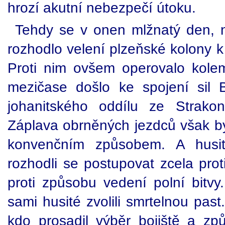
hrozí akutní nebezpečí útoku.
Tehdy se v onen mlžnatý den,
rozhodlo velení plzeňské kolony k 
Proti nim ovšem operovalo kolem
mezičase došlo ke spojení sil
johanitského oddílu ze Strakon
Záplava obrněných jezdců však b
konvenčním způsobem. A husité
rozhodli se postupovat zcela pro
proti způsobu vedení polní bitvy
sami husité zvolili smrtelnou pas
kdo prosadil výběr bojiště a z