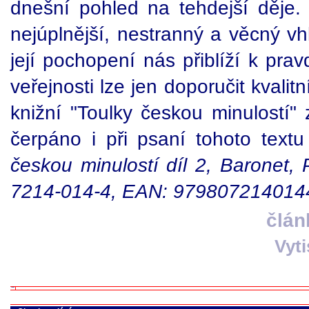
dnešní pohled na tehdejší děje
nejúplnější, nestranný a věcný vhl
její pochopení nás přiblíží k prav
veřejnosti lze jen doporučit kvalit
knižní "Toulky českou minulostí"
čerpáno i při psaní tohoto textu
českou minulostí díl 2, Baronet,
7214-014-4, EAN: 979807214014
člán
Vyt