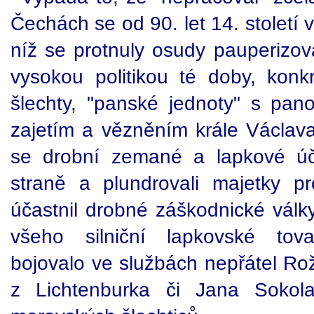
Čechách se od 90. let 14. století 
níž se protnuly osudy pauperiz
vysokou politikou té doby, konk
šlechty, "panské jednoty" s pan
zajetím a vězněním krále Václava
se drobní zemané a lapkové úča
straně a plundrovali majetky pr
účastnil drobné záškodnické válk
všeho silniční lapkovské tov
bojovalo ve službách nepřátel Ro
z Lichtenburka či Jana Sokol