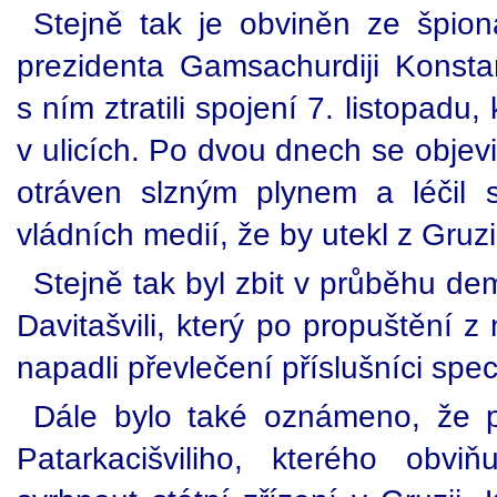
Stejně tak je obviněn ze špio
prezidenta Gamsachurdiji Konstan
s ním ztratili spojení 7. listopadu
v ulicích. Po dvou dnech se objevil
otráven slzným plynem a léčil
vládních medií, že by utekl z Gruzi
Stejně tak byl zbit v průběhu de
Davitašvili, který po propuštění z
napadli převlečení příslušníci spe
Dále bylo také oznámeno, že pr
Patarkacišviliho, kterého obvi