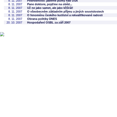
8. 11. 2007
Podrobnosti: jaderné pumy nad USA
8. 11. 2007
Pane doktore, pojďme na oběd...
8. 11. 2007
Už ne jako samet, ale jako křišťál!
8. 11. 2007
O všeobecném základním příjmu a jiných souvislostech
8. 11. 2007
O fenoménu českého kutilství a rekvalifikované radosti
8. 11. 2007
Obrana politiky DNES
20. 10. 2007
Hospodaření OSBL za září 2007