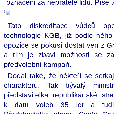
označeni za nepřátele lidu. Píše 
Tato diskreditace vůdců opo
technologie KGB, již podle něho 
opozice se pokusí dostat ven z G
a tím je zbaví možnosti se za
předvolební kampaň.
Dodal také, že někteří se setka
charakteru. Tak bývalý minist
představitelka republikánské str
k datu voleb 35 let a tudí