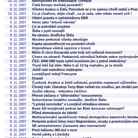
10. 11. 2007
Neonazisme en République Tchèque
9. 11. 2007
Čeká Evropu mořská povodeň?
9. 11. 2007
Všichni budou u židů, Paroubek se v tu samou chvíli setká v Pr
10. 11. 2007
Co je císařovo, dejte císaři , co je vaše, vám nikdo nesmí vzít !
9. 11. 2007
Vládní pravda o radiolokátoru EBR
9. 11. 2007
Herec jako "mluvčí národa"
9. 11. 2007
Co je pohrdání soudem
9. 11. 2007
Šídla v pytli neutajíš
9. 11. 2007
Na obranu Jindřicha Šídla
9. 11. 2007
Musíme prekonať všetky ideológie
9. 11. 2007
Kapka spravedlnosti na poslední chvíli
10. 11. 2007
Diskreditace vůdců opozice v Gruzii
9. 11. 2007
Může či chce Evropská unie hrát roli světové mocnosti?
9. 11. 2007
Chaos na obraně: Parkanová odvolává ředitele sekce vyzbrojován
9. 11. 2007
ČEZ: 6000 MW tepla vyletí komínem jen z jedné elektrárny!
9. 11. 2007
Tlustí lidé žijí déle: Máte-li až 13 kg nadváhu, je to dobře
9. 11. 2007
Ještě nad nadváhou nejásejme
9. 11. 2007
Londýňané milují Freecycle
9. 11. 2007
Dopad
9. 11. 2007
Čurdová: Koalice si žehlí svědomí, problém neplacení výživného 
9. 11. 2007
Čínský tisk: Zlatokop Tony Blair neřekl nic nového, jen shrábl pe
9. 11. 2007
Zrušte zákony - nebudou zločinci
9. 11. 2007
Přerod občana v "dětinského" konzumenta
8. 11. 2007
Schizofrenie českého novináře: Jindřich Šídlo
8. 11. 2007
"Lyrická teroristka" v Londýně shledána vinnou
8. 11. 2007
Bude šéf londýnské policie Ian Blair donucen odstoupit?
8. 11. 2007
Přímá demokracie do fabrik!
8. 11. 2007
Multinacionální společnosti riskují ekologickou katastrofu likvida
9. 11. 2007
Peripetie právní bitvy mezi Magistrátem, soudy a pravicovými ext
8. 11. 2007
NE antisemitismu! Zastavme akci neonacistů!
9. 11. 2007
Proti fašismu 365 dní v roce
8. 11. 2007
Horké párky a Literárky