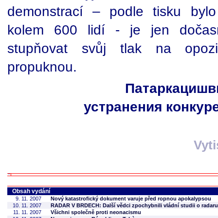
demonstrací – podle tisku byl
kolem 600 lidí - je jen doča
stupňovat svůj tlak na opoz
propuknou.
Патаркацишв
устранения конкур
Vyt
Obsah vydání
9. 11. 2007
Nový katastrofický dokument varuje před ropnou apokalypsou
10. 11. 2007
RADAR V BRDECH: Další vědci zpochybnili vládní studii o radaru
11. 11. 2007
Všichni společně proti neonacismu