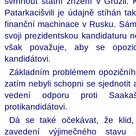
svrhnout státní zřízení v Gruzii.
Patarkacišvili je údajně stíhán t
finanční machinace v Rusku. Sám P
svoji prezidentskou kandidaturu ne
však považuje, aby se opozic
kandidátovi.
Základním problémem opozičního 
zatím nebyli schopni se sjednoti
vedení odporu proti Saaka
protikandidátovi.
Dá se také očekávat, že klid,
zavedení výjimečného stavu