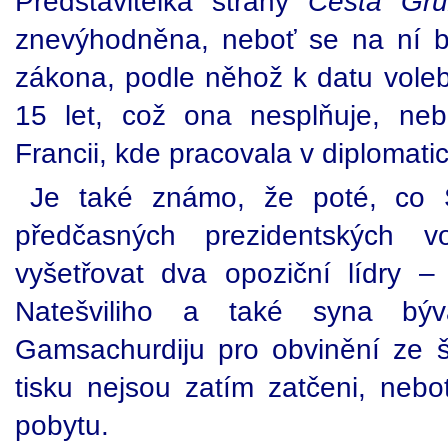
Představitelka strany
Cesta Gr
znevýhodněna, neboť se na ní b
zákona, podle něhož k datu voleb
15 let, což ona nesplňuje, ne
Francii, kde pracovala v diplomati
Je také známo, že poté, co S
předčasných prezidentských vo
vyšetřovat dva opoziční lídry 
Natešviliho a také syna býv
Gamsachurdiju pro obvinění ze š
tisku nejsou zatím zatčeni, nebo
pobytu.