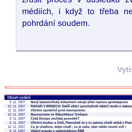
médiích, i když to třeba ne
pohrdání soudem.
Vyt
Obsah vydání
9. 11. 2007
Nový katastrofický dokument varuje před ropnou apokalypsou
10. 11. 2007
RADAR V BRDECH: Další vědci zpochybnili vládní studii o radaru
11. 11. 2007
Všichni společně proti neonacismu
10. 11. 2007
Neonazisme en République Tchèque
9. 11. 2007
Čeká Evropu mořská povodeň?
9. 11. 2007
Všichni budou u židů, Paroubek se v tu samou chvíli setká v Pr
10. 11. 2007
Co je císařovo, dejte císaři , co je vaše, vám nikdo nesmí vzít !
9. 11. 2007
Vládní pravda o radiolokátoru EBR