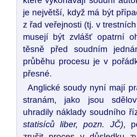
které vykonávají soudní autori
je největší, když má být příp
z řad veřejnosti (tj. v trestní
musejí být zvlášť opatrní o
těsně před soudním jednán
průběhu procesu je v pořádk
přesné.
Anglické soudy nyní mají pr
stranám, jako jsou sdělov
uhradily náklady soudního ř
statisíců liber, pozn. JČ)
, 
zrušit proces v důsledku zv