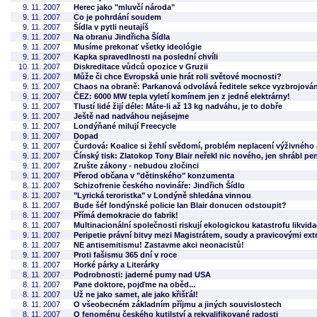
9. 11. 2007
Herec jako "mluvčí národa"
9. 11. 2007
Co je pohrdání soudem
9. 11. 2007
Šídla v pytli neutajíš
9. 11. 2007
Na obranu Jindřicha Šídla
9. 11. 2007
Musíme prekonať všetky ideológie
9. 11. 2007
Kapka spravedlnosti na poslední chvíli
10. 11. 2007
Diskreditace vůdců opozice v Gruzii
9. 11. 2007
Může či chce Evropská unie hrát roli světové mocnosti?
9. 11. 2007
Chaos na obraně: Parkanová odvolává ředitele sekce vyzbrojován
9. 11. 2007
ČEZ: 6000 MW tepla vyletí komínem jen z jedné elektrárny!
9. 11. 2007
Tlustí lidé žijí déle: Máte-li až 13 kg nadváhu, je to dobře
9. 11. 2007
Ještě nad nadváhou nejásejme
9. 11. 2007
Londýňané milují Freecycle
9. 11. 2007
Dopad
9. 11. 2007
Čurdová: Koalice si žehlí svědomí, problém neplacení výživného 
9. 11. 2007
Čínský tisk: Zlatokop Tony Blair neřekl nic nového, jen shrábl pe
9. 11. 2007
Zrušte zákony - nebudou zločinci
9. 11. 2007
Přerod občana v "dětinského" konzumenta
8. 11. 2007
Schizofrenie českého novináře: Jindřich Šídlo
8. 11. 2007
"Lyrická teroristka" v Londýně shledána vinnou
8. 11. 2007
Bude šéf londýnské policie Ian Blair donucen odstoupit?
8. 11. 2007
Přímá demokracie do fabrik!
8. 11. 2007
Multinacionální společnosti riskují ekologickou katastrofu likvida
9. 11. 2007
Peripetie právní bitvy mezi Magistrátem, soudy a pravicovými ext
8. 11. 2007
NE antisemitismu! Zastavme akci neonacistů!
9. 11. 2007
Proti fašismu 365 dní v roce
8. 11. 2007
Horké párky a Literárky
8. 11. 2007
Podrobnosti: jaderné pumy nad USA
8. 11. 2007
Pane doktore, pojďme na oběd...
8. 11. 2007
Už ne jako samet, ale jako křišťál!
8. 11. 2007
O všeobecném základním příjmu a jiných souvislostech
8. 11. 2007
O fenoménu českého kutilství a rekvalifikované radosti