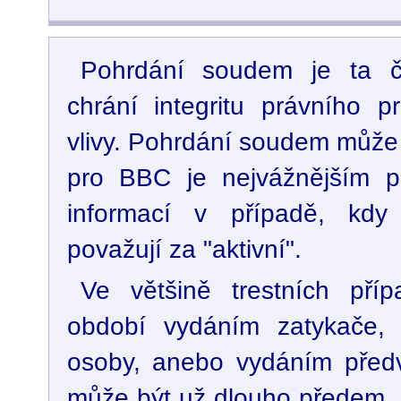
Pohrdání soudem je ta čás
chrání integritu právního p
vlivy. Pohrdání soudem může
pro BBC je nejvážnějším p
informací v případě, kdy
považují za "aktivní".
Ve většině trestních příp
období vydáním zatykače,
osoby, anebo vydáním předv
může být už dlouho předem, 