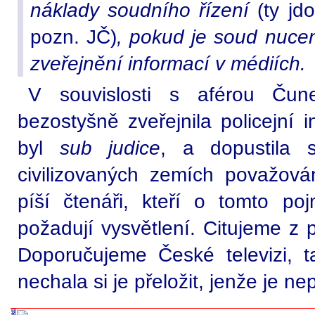
náklady soudního řízení
(ty jd
pozn. JČ)
, pokud je soud nucen
zveřejnění informací v médiích.
V souvislosti s aférou Čun
bezostyšně zveřejnila policejní 
byl
sub judice
, a dopustila 
civilizovaných zemích považov
píší čtenáři, kteří o tomto poj
požadují vysvětlení. Citujeme z 
Doporučujeme České televizi, t
nechala si je přeložit, jenže je ne