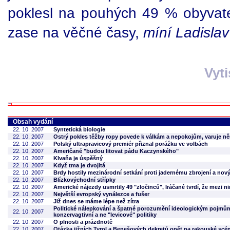
poklesl na pouhých 49 % obyvat
zase na věčné časy,
míní Ladislav
Vyt
Obsah vydání
22. 10. 2007
Syntetická biologie
22. 10. 2007
Ostrý pokles těžby ropy povede k válkám a nepokojům, varuje n
22. 10. 2007
Polský ultrapravicový premiér přiznal porážku ve volbách
22. 10. 2007
Američané "budou litovat pádu Kaczynského"
22. 10. 2007
Klvaňa je úspěšný
22. 10. 2007
Když tma je dvojitá
22. 10. 2007
Brdy hostily mezinárodní setkání proti jadernému zbrojení a n
22. 10. 2007
Blízkovýchodní střípky
22. 10. 2007
Americké nájezdy usmrtily 49 "zločinců", Iráčané tvrdí, že mezi ni
22. 10. 2007
Největší evropský vynálezce a fušer
22. 10. 2007
Již dnes se máme lépe než zítra
Politické nálepkování a špatné porozumění ideologickým pojmům
22. 10. 2007
konzervagtivní a ne "levicové" politiky
22. 10. 2007
O plnosti a prázdnotě
22. 10. 2007
Otázka jižních Tyrol a Benešových dekretů opět na rakouské scé