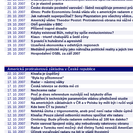
22. 10. 2007
Co je vlastně pravice
22. 10. 2007
Česko dostalo poslední varování - řádně nezajišťuje prevenci pr
21. 10. 2007
iDnes: Podle Economistu česká vláda věc s americkým radarem z
20. 10. 2007
Jak nahradit superpočítač? Sony Playstation pro všechny vědce..
19. 10. 2007
Americký vědec Theodor Postol: Protiraketová obrana má vážné 
19. 10. 2007
Obří genitálie v BBC
19. 10. 2007
Příšerně trapné divadlo
19. 10. 2007
Kdyby existoval Bůh, nebyl by spíše evolucionistou?
19. 10. 2007
Klaus - triumf chalupářů a šedé zóny
19. 10. 2007
S pravicí k hulvátství a agresivitě
19. 10. 2007
Uzavřená ekonomika v odlehlých regionech
18. 10. 2007
Mediálně politické mýty jako náhražka politické reality a jejich 
20. 10. 2007
Hospodaření OSBL za září 2007
Americká protiraketová základna v České republice
22. 10. 2007
Klvaňa je úspěšný
18. 10. 2007
"Byla by přítomnost"
17. 10. 2007
Radar -- nástroj války
17. 10. 2007
Česká televize se dotkla mé cti
17. 10. 2007
Nechceme radar
17. 10. 2007
Proč je dnes referendum nutnější než kdykoliv dříve
17. 10. 2007
Vyjádření k technickým parametrům vládou předložené studie
17. 10. 2007
Na amerických základnách v ČR a v Polsku by měli být i ruští vojá
15. 10. 2007
Kde bere ČT tu jistotu?
12. 10. 2007
Nelehká úloha z trigonometrie, aneb proč není radar někde úplně
12. 10. 2007
Klvaňa: Pouze závislí odborníci mohou spočítat vliv radaru
12. 10. 2007
Ornitolog: Bude příroda radarem ovlivněna až 100 km daleko?
12. 10. 2007
Putin varoval Spojené státy, aby nebudovaly raketovou obranu
12. 10. 2007
Radar v Turecku není možný: dvě třetiny Turků nesnáší Američan
11. 10. 2007
Účinek vyzařování radaru na lidi je vládě lhostejný