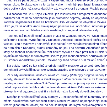
Jakmile se panu Garzovi ozval v kapse jeho mobil, vyšel se svou dcerkou ven
levou rukou. To ukazovalo na to, že by vrahem mohl být pan Israel Ibarra, čle
doby došlo k více než stovce dalších vražd v souvislosti s drogami. Vražda pa
Od začátku roku 2007 bylo v Mexiku jen v souvislosti s drogami zavražděno v
poznamenal, že něco podobného, jako hromadné popravy, vraždy na objednávku 
íráckém Bagdádu než těsně za hranicemi USA. Až dosud se obyvatelé Mexika domní
ukazuje, že se obětmi vrahů stávají nejen policisté ale i obchodníci, novináři, p
mezi sebou, ale bezohledně vraždí každého, kdo se jim dostane do cesty.
Tato zoufalá bezpečnostní situace v Mexiku vzbuzuje obavy ve Washington
veškerého kokainu vyráběného v Kolumbii. Americké bezpečnostní složky se obá
vysokou zeď a vybavily ji nejnovější technologií, aby zabránily ilegálnímu přech
na hranicích s Kanadou, budou chráněny na jihu i na severu). Američané požad
který se rozhodl nedat kartelům "ani haléř", vyslal do boje proti nim 15 tis
vojákům nedůvěřuje místní obyvatelstvo za jejich dlouhou historii porušování 
21. srpna v kanadském Quebeku. Mexiko prý snad dostane 500 milionů dolarů na b
Na otázku, proč se tak silně zhoršuje násilí v mexické válce proti drogá
demokracii prý vytváří mocenské vzduchoprázdno a to vyhovuje organizovaném
Za vlády autoritářské
Instituční revoluční strany
(PRI) byly drogové kartely tr
kartely, ale místo toho se stala svědkem jejich
atomizace
na menší, za to nebez
najata pohraničním kartelem
Gulf Cartel
, protože mají vojenský výcvik a zkušen
počet poprav stínáním hlav jakožto teroristickou taktikou. Odborník na veřejn
překupnictví drog, protože rozšířila násilí víc než si kdo kdy dovedl představit.
Nejlépe je vidět rozšíření války o drogy v 3-milionovém městě Monterrey, kam
město považováno poradenskou firmou
Mercer
za druhé nejbezpečnější lati
terorizují pohraniční oblast, ale na noc se uchylují do svých přepychových vil 