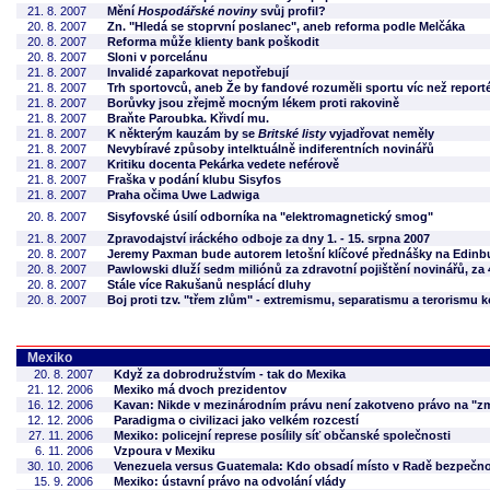
21. 8. 2007
Mění
Hospodářské noviny
svůj profil?
20. 8. 2007
Zn. "Hledá se stoprvní poslanec", aneb reforma podle Melčáka
20. 8. 2007
Reforma může klienty bank poškodit
20. 8. 2007
Sloni v porcelánu
21. 8. 2007
Invalidé zaparkovat nepotřebují
21. 8. 2007
Trh sportovců, aneb Že by fandové rozuměli sportu víc než reporté
21. 8. 2007
Borůvky jsou zřejmě mocným lékem proti rakovině
21. 8. 2007
Braňte Paroubka. Křivdí mu.
21. 8. 2007
K některým kauzám by se
Britské listy
vyjadřovat neměly
21. 8. 2007
Nevybíravé způsoby intelktuálně indiferentních novinářů
21. 8. 2007
Kritiku docenta Pekárka vedete neférově
21. 8. 2007
Fraška v podání klubu Sisyfos
21. 8. 2007
Praha očima Uwe Ladwiga
20. 8. 2007
Sisyfovské úsilí odborníka na "elektromagnetický smog"
21. 8. 2007
Zpravodajství iráckého odboje za dny 1. - 15. srpna 2007
20. 8. 2007
Jeremy Paxman bude autorem letošní klíčové přednášky na Edinbu
20. 8. 2007
Pawlowski dluží sedm miliónů za zdravotní pojištění novinářů, za
20. 8. 2007
Stále více Rakušanů nesplácí dluhy
20. 8. 2007
Boj proti tzv. "třem zlům" - extremismu, separatismu a terorismu
Mexiko
20. 8. 2007
Když za dobrodružstvím - tak do Mexika
21. 12. 2006
Mexiko má dvoch prezidentov
16. 12. 2006
Kavan: Nikde v mezinárodním právu není zakotveno právo na "z
12. 12. 2006
Paradigma o civilizaci jako velkém rozcestí
27. 11. 2006
Mexiko: policejní represe posílily síť občanské společnosti
6. 11. 2006
Vzpoura v Mexiku
30. 10. 2006
Venezuela versus Guatemala: Kdo obsadí místo v Radě bezpečn
15. 9. 2006
Mexiko: ústavní právo na odvolání vlády