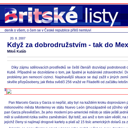
deník o všem, o čem se v České republice příliš nemluví
20. 8. 2007
Když za dobrodružstvím - tak do Mex
Miloš Kaláb
Díky zájmu sdělovacích prostředků se čeští čtenáři dozvídají podrobnosti o 
Kubě. Případně se dozvídáme o tom, jak špatné je kubánské zdravotnictví. Dobř
problémy jen nemocní cizinci. Napínavější situace se dají zažít v jiných ze
skvěle přizpůsobeny, jak třeba svědčí 256 vražd ve Filadelfii od začátku leto
Pan Marcelo Garza y Garza si nepřál, aby byl na každém kroku doprovázen po
milionového města Monterrey ve státu Nuevo León (jihozápadně od jižního vý
pan Garza přesvědčen, že jeho moderní pro-americké město je stále ještě jedn
měl si uvědomit rizika svého zaměstnání. Byl totiž, asi aniž o tom sám věděl,
jejichž členy si najímají drogové kartely a platí až 15 tisíc amerických dolarů 