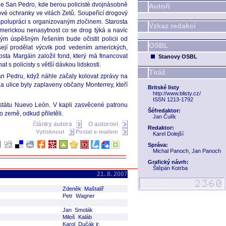
 je San Pedro, kde berou policisté dvojnásobně
Autoři
enové ochranky ve vilách Zetů. Soupeřící drogový
spolupráci s organizovaným zločinem. Starosta
Vzkaz redakci
americkou nenasytnost co se drog týká a navíc
ným úspěšným řešením bude očistit policii od
OSBL
usejí prodělat výcvik pod vedením amerických,
sta Margáin založil fond, který má financovat
Stanovy OSBL
 s policisty s větší dávkou lidskosti.
Tiráž
an Pedru, když náhle začaly kolovat zprávy na
y a ulice byly zaplaveny občany Monterrey, kteří
Britské listy
http://www.blisty.cz/
ISSN 1213-1792
 státu Nuevo León. V kapli zasvěcené patronu
Šéfredaktor:
o země, odkud přiletěli.
Jan Čulík
články autora
O autorovi
Redaktor:
Vytisknout
Poslat e-mailem
Karel Dolejší
Správa:
Michal Panoch, Jan Panoch
Grafický návrh:
Štěpán Kotrba
21. 8. 2007
Zdeněk Maštalíř
Petr Wagner
Jan Smolák
Miloš Kaláb
Karol Dučák jr.