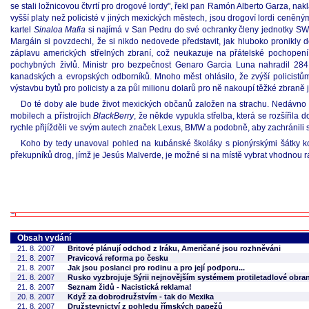
se stali ložnicovou čtvrtí pro drogové lordy", řekl pan Ramón Alberto Garza, na
vyšší platy než policisté v jiných mexických městech, jsou drogoví lordi ceněným
kartel
Sinaloa Mafia
si najímá v San Pedru do své ochranky členy jednotky SWAT
Margáin si povzdechl, že si nikdo nedovede představit, jak hluboko pronikly 
záplavu amerických střelných zbraní, což neukazuje na přátelské pochopení
pochybných živlů. Ministr pro bezpečnost Genaro Garcia Luna nahradil 284 fe
kanadských a evropských odborníků. Mnoho měst ohlásilo, že zvýší policistům
výstavbu bytů pro policisty a za půl milionu dolarů pro ně nakoupí těžké zbraně 
Do té doby ale bude život mexických občanů založen na strachu. Nedávno o
mobilech a přístrojích
BlackBerry
, že někde vypukla střelba, která se rozšířila 
rychle přijížděli ve svým autech značek Lexus, BMW a podobně, aby zachránili sv
Koho by tedy unavoval pohled na kubánské školáky s pionýrskými šátky ko
překupníků drog, jímž je Jesús Malverde, je možné si na místě vybrat vhodnou rak
Obsah vydání
21. 8. 2007
Britové plánují odchod z Iráku, Američané jsou rozhněváni
21. 8. 2007
Pravicová reforma po česku
21. 8. 2007
Jak jsou poslanci pro rodinu a pro její podporu...
21. 8. 2007
Rusko vyzbrojuje Sýrii nejnovějším systémem protiletadlové obra
21. 8. 2007
Seznam židů - Nacistická reklama!
20. 8. 2007
Když za dobrodružstvím - tak do Mexika
21. 8. 2007
Družstevnictví z pohledu římských papežů