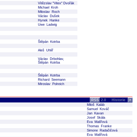
Vítězslav "Vitex" Dvořák
Michael Kroh
Miloslav Roch
Václav Dušek
Hynek Hanke
Uwe Ladwig
Štěpán Kotrba
Aleš Uhlíř
Václav Drbohlav,
Štěpán Kotrba
Štěpán Kotrba
Richard Seemann
Miroslav Polreich
RSS
2.0
Historie
>
Miloš Kaláb
Samuel Kováč
Jan Kavan
Josef Skála
Eva Malířová
Thomas Franke
Simone Radačičová
Eva Malířová