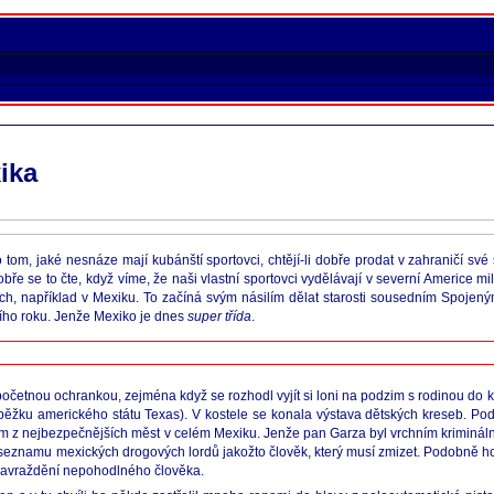
ika
tom, jaké nesnáze mají kubánští sportovci, chtějí-li dobře prodat v zahraničí své s
e se to čte, když víme, že naši vlastní sportovci vydělávají v severní Americe mi
mích, například v Mexiku. To začíná svým násilím dělat starosti sousedním Spojený
šního roku. Jenže Mexiko je dnes
super třída
.
četnou ochrankou, zejména když se rozhodl vyjít si loni na podzim s rodinou do k
běžku amerického státu Texas). V kostele se konala výstava dětských kreseb. Po
ím z nejbezpečnějších měst v celém Mexiku. Jenže pan Garza byl vrchním krimináln
 na seznamu mexických drogových lordů jakožto člověk, který musí zmizet. Podobně 
za zavraždění nepohodlného člověka.