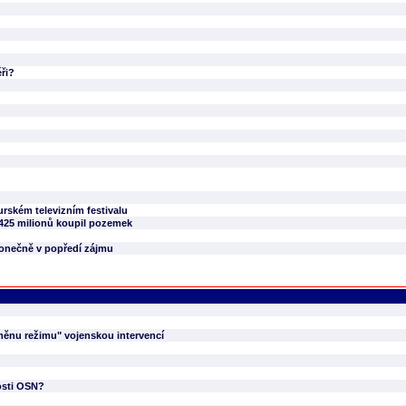
ři?
rském televizním festivalu
 425 milionů koupil pozemek
 konečně v popředí zájmu
měnu režimu" vojenskou intervencí
osti OSN?