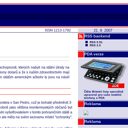
ISSN 1213-1792
21. 8. 2007
RSS backend
RSS 0.91
RSS 2.0
PDA verze
chopnosti, kterých nabyli na státní útraty na
liony dolarů a že s naším zdravotnictvím mají
m státům americkým ačkoliv ty jsou na násilí
Čtěte Britské listy speciálně
upravené pro vaše mobilní
telefony a PDA
ostela v San Pedro, což je bohaté předměstí 3-
Reklama
dobně jako většina monterreyských občanů byl
ím vyšetřovatelem v tomto pohraničním státě a
ho ale měly na svém seznamu místní "ochranky",
Reklama