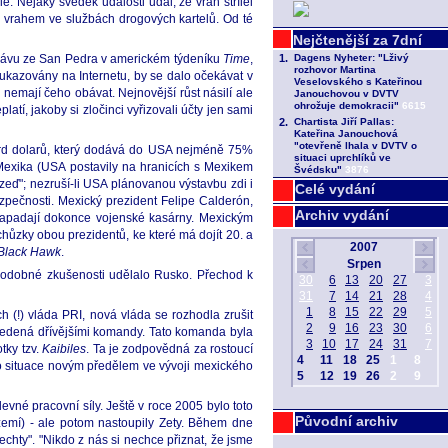
. Nějaký svědek události udal, že vrah střílel
ým vrahem ve službách drogových kartelů. Od té
 zprávu ze San Pedra v americkém týdeníku
Time
,
ukazovány na Internetu, by se dalo očekávat v
nemají čeho obávat. Nejnovější růst násilí ale
atí, jakoby si zločinci vyřizovali účty jen sami
iard dolarů, který dodává do USA nejméně 75%
 Mexika (USA postavily na hranicích s Mexikem
í zeď"; nezruší-li USA plánovanou výstavbu zdi i
Celé vydání
zpečnosti. Mexický prezident Felipe Calderón,
Archiv vydání
a napadají dokonce vojenské kasárny. Mexickým
hůzky obou prezidentů, ke které má dojít 20. a
Black Hawk
.
 podobné zkušenosti udělalo Rusko. Přechod k
ch (!) vláda PRI, nová vláda se rozhodla zrušit
, vedená dřívějšími komandy. Tato komanda byla
tky tzv.
Kaibiles
. Ta je zodpovědná za rostoucí
ato situace novým předělem ve vývoji mexického
evné pracovní síly. Ještě v roce 2005 bylo toto
Původní archiv
emí) - ale potom nastoupily Zety. Během dne
echty". "Nikdo z nás si nechce přiznat, že jsme