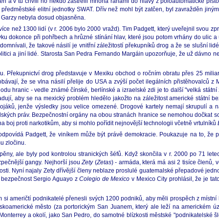
 a v tu chvíli ho někdo zastřelil mnoha ranami do hlavy z poloautomatické pistole
n předměstské elitní jednotky SWAT. Dřív než mohl být zatčen, byl zavražděn jin
na Garzy nebyla dosud objasněna.
íce než 1300 lidí (v r. 2006 bylo 2000 vražd). Tim Padgett, který uveřejnil svou
dokonce při pohřbech a hrůzné stínání hlav, které jsou potom vrhány do ulic a 
vali, že takové násilí je vnitřní záležitostí překupníků drog a že se slušní lidé 
olitici a jiní lidé. Starosta San Pedra Fernando Margáin upozorňuje, že už dávno nepl
u. Překupnictví drog představuje v Mexiku obchod o ročním obratu přes 25 mil
vají, že se vlna násilí přelije do USA a zvýší počet ilegálních přistěhovalců z
odu hranic - vedle známé čínské, berlínské a izraelské zdi je to další "velká státn
ují, aby se na mexický problém hledělo jakožto na záležitost americké státní be
íc vojáků, jenže výsledky jsou velice omezené. Drogové kartely nemají skrupulí 
lidských práv. Bezpečnostní orgány na obou stranách hranice se nemohou dočkat sc
oj proti narkotikům, aby si mohlo pořídit nejnovější technologii včetně vrtulníků
m, odpovídá Padgett, že viníkem může být právě demokracie. Poukazuje na to, že
u zločinu.
pěny, ale byly pod kontrolou stranických šéfů. Když skončila v r. 2000 po 71 lete
pečnější gangy. Nejhorší jsou
Zety
(
Zetas
) - armáda, která má asi 2 tisíce členů
osti. Nyní najaly Zety dřívější členy neblaze proslulé guatemalské přepadové jedno
ou bezpečnost Sergio Aguayo z
Colegio de Mexico
v Mexico City prohlásil, že je t
 si američtí podnikatelé přenesli svých 1200 podniků, aby měli prospěch z místní l
nskoamerické město (za portorickým San Juanem, který ale leží na americkém úz
v Monterrey a okolí, jako San Pedro, do samotné blízkosti městské "podnikatelské šl