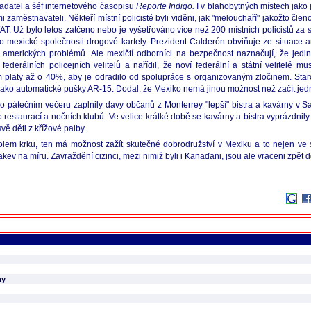
kladatel a šéf internetového časopisu
Reporte Indigo.
I v blahobytných místech jako
i zaměstnavateli. Někteří místní policisté byli viděni, jak "melouchaří" jakožto čl
. Už bylo letos zatčeno nebo je vyšetřováno více než 200 místních policistů za 
do mexické společnosti drogové kartely. Prezident Calderón obviňuje ze situace 
 amerických problémů. Ale mexičtí odborníci na bezpečnost naznačují, že jedi
derálních policejních velitelů a nařídil, že noví federální a státní velitelé m
 platy až o 40%, aby je odradilo od spolupráce s organizovaným zločinem. Staro
jako automatické pušky AR-15. Dodal, že Mexiko nemá jinou možnost než začít jednat
 pátečním večeru zaplnily davy občanů z Monterrey "lepší" bistra a kavárny v S
do restaurací a nočních klubů. Ve velice krátké době se kavárny a bistra vyprázdnil
ě děti z křížové palby.
lem krku, ten má možnost zažít skutečné dobrodružství v Mexiku a to nejen ve
ev na míru. Zavraždění cizinci, mezi nimiž byli i Kanaďani, jsou ale vraceni zpět d
ny