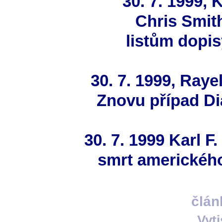
30. 7. 1999, 
Chris Smit
listům dopi
30. 7. 1999, Ray
Znovu případ Di
30. 7. 1999 Karl F
smrt americkéh
člán
Vyt