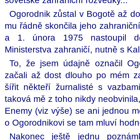
sovětské zahraniční rozvědky...
Ogorodnik zůstal v Bogotě až do
mu řádně skončila jeho zahraniční
a 1. února 1975 nastoupil do
Ministerstva zahraničí, nutně s K
To, že jsem údajně označil O
začali až dost dlouho po mém z
šířit někteří žurnalisté s vazba
taková mě z toho nikdy neobvinila,
Enemy (viz výše) se ani jednou m
o Ogorodnikovi se tam mluví hodn
Nakonec ještě jednu poznám