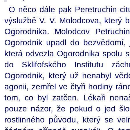
O něco dále pak Peretruchin cit
výslužbě V. V. Molodcova, který b
Ogorodnika. Molodcov Petruchin
Ogorodnik upadl do bezvědomí, j
která odvezla Ogorodnika spolu
do Sklifofského Institutu zá
Ogorodnik, který už nenabyl vědo
agonii, zemřel ve čtyři hodiny rán
tom, co byl zatčen. Lékaři nenašl
pouze názor, že pokud o jed šlo
rostlinného původu, který se vel