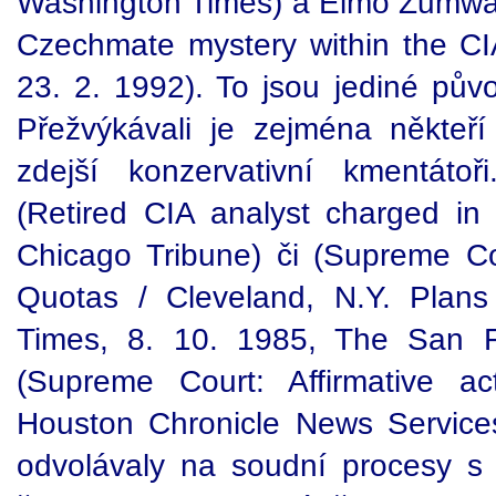
Washington Times) a Elmo Zumwalt
Czechmate mystery within the C
23. 2. 1992). To jsou jediné půvo
Přežvýkávali je zejména někteř
zdejší konzervativní kmentátoř
(Retired CIA analyst charged in
Chicago Tribune) či (Supreme C
Quotas / Cleveland, N.Y. Plan
Times, 8. 10. 1985, The San F
(Supreme Court: Affirmative ac
Houston Chronicle News Services
odvolávaly na soudní procesy s