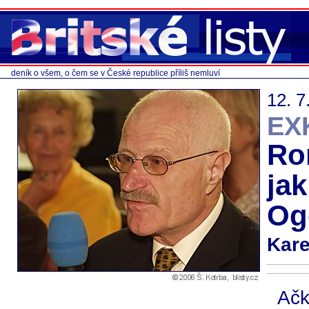
deník o všem, o čem se v České republice příliš nemluví
12. 7
EX
Ro
ja
Og
Kare
Ač