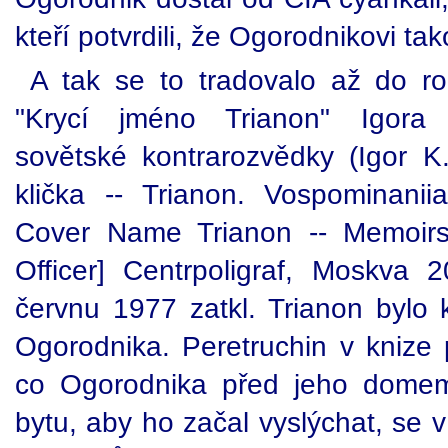
kteří potvrdili, že Ogorodnikovi tak
A tak se to tradovalo až do r
"Krycí jméno Trianon" Igora P
sovětské kontrarozvědky (Igor K.
klička -- Trianon. Vospominanii
Cover Name Trianon -- Memoirs
Officer] Centrpoligraf, Moskva 
červnu 1977 zatkl. Trianon bylo 
Ogorodnika. Peretruchin v knize 
co Ogorodnika před jeho domem
bytu, aby ho začal vyslýchat, se 