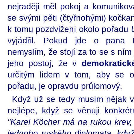
nejraději měl pokoj a komunikov
se svými pěti (čtyřnohými) kočka
k tomu pozdvižení okolo pořadu
vyjádřil. Pokud jde o pana 
nemyslím, že stojí za to se s ním 
jeho postoj, že v
demokratick
určitým lidem v tom, aby se o
pořadu, je opravdu průlomový.
Když už se tedy musím nějak v
nejlépe, když se věnuji konkrét
"Karel Köcher má na rukou krev,
jednoho ruského diplomata, když