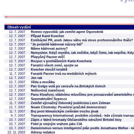
Obsah vydání
12. 7. 2007
Romeo vypovídá: jak zemřel agent Ogorodnik
12. 7. 2007
Případ Karel Koecher
12. 7. 2007
Estébácké PR, aneb Jakou váhu má slovo profesionálního lháře?
12. 7. 2007
"Je pošetilé kádrovat názory lidí"
12. 7. 2007
Máme kádrovat autory?
12. 7. 2007
Nemyslete. Když myslíte, tak nečtěte, když čtete, tak nepište. Když
12. 7. 2007
Přepyšný Pacner mlží
12. 7. 2007
Rozpor v prohlášeních Karla Koechera
12. 7. 2007
Fanatici všech zemí, spojte se
12. 7. 2007
Koecher sloužil totalitě
11. 7. 2007
Fanatik Pacner trvá na mediálních mýtech
12. 7. 2007
Jen tak
12. 7. 2007
Věda a morálka
12. 7. 2007
Pan Golgo volá po cenzuře na
Britských listech
12. 7. 2007
Nelítostná statečnost
12. 7. 2007
Panu Klvaňovi, vládnímu mluvčímu pro prosazování amerického 
12. 7. 2007
Superaktuální Super.cz
11. 7. 2007
Zemřel význačný židovský publicista Leon Zelman
12. 7. 2007
Noam Chomsky: Poselství pražské demonstraci
11. 7. 2007
Boj proti klimatickým změnám trochu jinak
9. 7. 2007
Transparency International: problém zůstává - kde zůstala trans
10. 7. 2007
Zápis z Valné hromady Občanského sdružení Britské listy
10. 7. 2007
Fidel je stejným vrahem jako CIA
10. 7. 2007
Darwinismus versus inteligentní plán podle Jonathana Wellse - 
22. 11. 2003
Adresy redakce