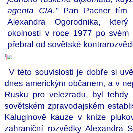
agenta CIA."
Pan Pacner tím 
Alexandra Ogorodnika, kter
okolností v roce 1977 po svém z
přebral od sovětské kontrarozvě
V této souvislosti je dobře si uv
dnes americkým občanem, a v nep
Rusku pro velezradu, byl tehdy
sovětském zpravodajském establ
Kaluginově kauze v knize pluko
zahraniční rozvědky Alexandra 