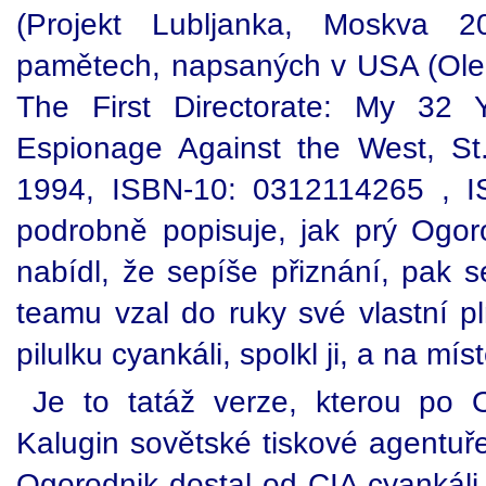
(Projekt Lubljanka, Moskva 2
pamětech, napsaných v USA (Ole
The First Directorate: My 32 Y
Espionage Against the West, St
1994, ISBN-10: 0312114265 , I
podrobně popisuje, jak prý Ogo
nabídl, že sepíše přiznání, pak 
teamu vzal do ruky své vlastní pl
pilulku cyankáli, spolkl ji, a na mís
Je to tatáž verze, kterou po 
Kalugin sovětské tiskové agentuř
Ogorodnik dostal od CIA cyankáli, 