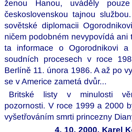
ženou Hanou, uváděly pouze
československou tajnou službou
sovětské diplomacii Ogorodnikov
ničem podobném nevypovídá ani te
ta informace o Ogorodnikovi 
soudních procesech v roce 19
Berlíně 11. února 1986. A až po v
se v Americe zametá dvůr...
Britské listy v minulosti v
pozornosti. V roce 1999 a 2000 by
vyšetřováním smrti princezny Dia
4. 10. 2000, Karel 