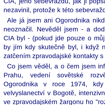
CIA, jeho sebevraždu, jak ji popsa
nezavinil, protože k této sebevraž
Ale já jsem ani Ogorodnika ni
neoznačil. Nevěděl jsem - a dod
CIA byl - (pokud jde pouze o můj
by jím kdy skutečně byl, i když
zatčením zpravodajské kontakty s
Co jsem věděl, a o čem jsem in
Prahu, vedení sovětské roz
Ogorodnika v roce 1974, kdy
velvyslanectví v Bogotě, intenzivn
ve zpravodajském žargonu ho "roz