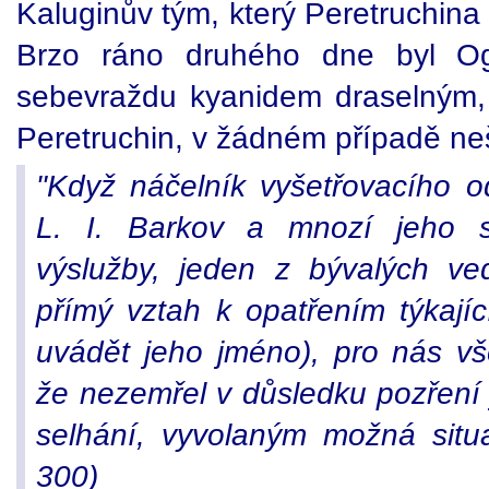
Kaluginův tým, který Peretruchina 
Brzo ráno druhého dne byl Og
sebevraždu kyanidem draselným, j
Peretruchin, v žádném případě nešl
"Když náčelník vyšetřovacího od
L. I. Barkov a mnozí jeho sp
výslužby, jeden z bývalých ve
přímý vztah k opatřením týkají
uvádět jeho jméno), pro nás vš
že nezemřel v důsledku pozření j
selhání, vyvolaným možná situa
300)