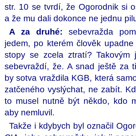
str. 10 se tvrdí, že Ogorodnik si 
a že mu dali dokonce ne jednu pilu
A za druhé:
sebevražda poma
jedem, po kterém člověk upadne
stopy se zcela ztratí? Takovým
sebevraždí, že. A snad ještě za tř
by sotva vraždila KGB, která sam
zatčeného vyslýchat, ne zabít. Kd
to musel nutně být někdo, kdo 
aby nemluvil.
Takže i kdybych byl označil Ogo