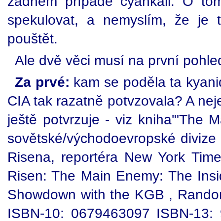
žádném případě cyankáli. O tom
spekulovat, a nemyslím, že je
pouštět.
Ale dvě věci musí na první pohled
Za prvé:
kam se poděla ta kyanido
CIA tak razatně potvzovala? A neje
ještě potvrzuje - viz kniha'"The
sovětské/východoevropské divize
Risena, reportéra New York Tim
Risen: The Main Enemy: The Insid
Showdown with the KGB , Rando
ISBN-10: 0679463097 ISBN-13: 