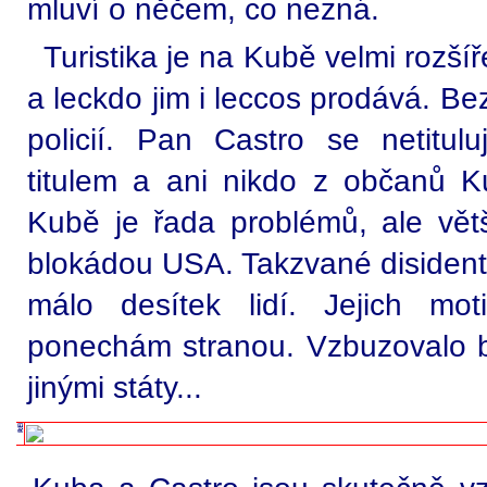
mluví o něčem, co nezná.
Turistika je na Kubě velmi rozšíř
a leckdo jim i leccos prodává. Be
policií. Pan Castro se netitulu
titulem a ani nikdo z občanů Ku
Kubě je řada problémů, ale vět
blokádou USA. Takzvané disidents
málo desítek lidí. Jejich mot
ponechám stranou. Vzbuzovalo b
jinými státy...