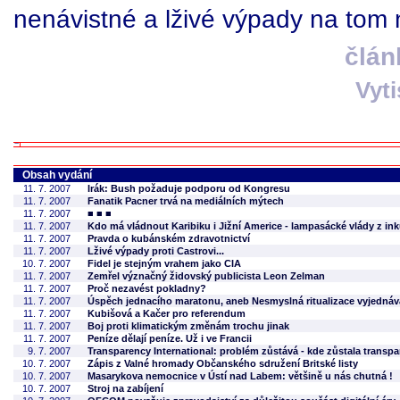
nenávistné a lživé výpady na tom 
člán
Vyt
Obsah vydání
11. 7. 2007
Irák: Bush požaduje podporu od Kongresu
11. 7. 2007
Fanatik Pacner trvá na mediálních mýtech
11. 7. 2007
■ ■ ■
11. 7. 2007
Kdo má vládnout Karibiku i Jižní Americe - lampasácké vlády z i
11. 7. 2007
Pravda o kubánském zdravotnictví
11. 7. 2007
Lživé výpady proti Castrovi...
10. 7. 2007
Fidel je stejným vrahem jako CIA
11. 7. 2007
Zemřel význačný židovský publicista Leon Zelman
11. 7. 2007
Proč nezavést pokladny?
11. 7. 2007
Úspěch jednacího maratonu, aneb Nesmyslná ritualizace vyjedná
11. 7. 2007
Kubišová a Kačer pro referendum
11. 7. 2007
Boj proti klimatickým změnám trochu jinak
11. 7. 2007
Peníze dělají peníze. Už i ve Francii
9. 7. 2007
Transparency International: problém zůstává - kde zůstala transp
10. 7. 2007
Zápis z Valné hromady Občanského sdružení Britské listy
10. 7. 2007
Masarykova nemocnice v Ústí nad Labem: většině u nás chutná !
10. 7. 2007
Stroj na zabíjení