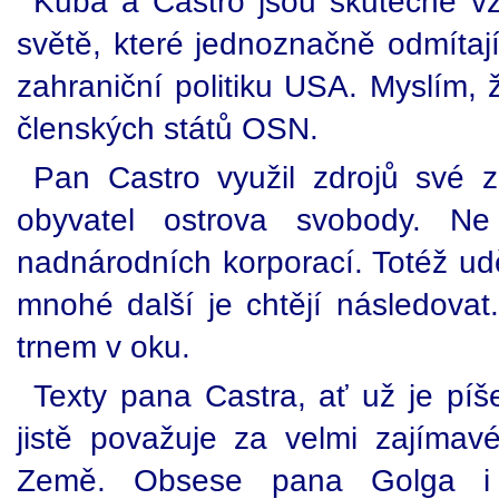
Kuba a Castro jsou skutečně v
světě, které jednoznačně odmítaj
zahraniční politiku USA. Myslím, 
členských států OSN.
Pan Castro využil zdrojů své
obyvatel ostrova svobody. Ne
nadnárodních korporací. Totéž udě
mnohé další je chtějí následov
trnem v oku.
Texty pana Castra, ať už je pí
jistě považuje za velmi zajímavé
Země. Obsese pana Golga i 