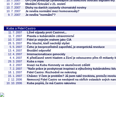
10. 7. 2007
OFCOM považuje zpravodajství za důležitou součást digitální éry
10. 7. 2007
Mediální fízlování v 21. století
10. 7. 2007
Dluhy na daních zastavily chorvatské noviny
10. 7. 2007
Je nevěra normální mezi homosexuály?
9. 7. 2007
Je nevěra "normální"?
Kuba a Fidel Castro
11. 7. 2007
Lživé výpady proti Castrovi...
11. 7. 2007
Pravda o kubánském zdravotnictví
10. 7. 2007
Fidel je stejným vrahem jako CIA
28. 5. 2007
Pro hluché, kteří nechtějí slyšet
5. 5. 2007
Čeho je bezprostředně zapotřebí, je energetická revoluce
13. 4. 2007
Brutální odpověď
12. 4. 2007
Internacionalizace genocidy
4. 4. 2007
K předčasné smrti hladem a žízní je odsouzeno přes tři miliardy li
29. 3. 2007
Kuba a ropa
8. 2. 2007
Invazi na Kubu Kennedy ve skutečnosti zdědil
7. 2. 2007
"Naše práce je poskytovat inspiraci a výbušniny kubánskému lidu
18. 1. 2007
Fidel Castro: Rozhodně ne nekrolog
15. 1. 2007
Chávez: V čem je problém? Já jsem také trockista, protože revol
2. 12. 2006
Nemocný Fidel Castro se neobjevil na obřích oslavách svých nar
10. 10. 2006
Kuba popírá, že má Castro rakovinu