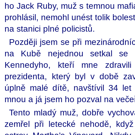
ho Jack Ruby, muž s temnou mafián
prohlásil, nemohl unést tolik boles
na stanici plné policistů.
Později jsem se při mezinárodní
na Kubě nejednou setkal se 
Kennedyho, kteří mne zdravil
prezidenta, který byl v době za
úplně malé dítě, navštívil 34 le
mnou a já jsem ho pozval na večeř
Tento mladý muž, dobře vychovan
zemřel při letecké nehodě, když 