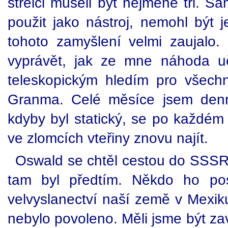
střelci museli být nejméně tři. S
použit jako nástroj, nemohl být 
tohoto zamyšlení velmi zaujalo
vyprávět, jak ze mne náhoda učin
teleskopickým hledím pro všech
Granma. Celé měsíce jsem denně 
kdyby byl statický, se po každém 
ve zlomcích vteřiny znovu najít.
Oswald se chtěl cestou do SSSR 
tam byl předtím. Někdo ho po
velvyslanectví naší země v Mexik
nebylo povoleno. Měli jsme být zav