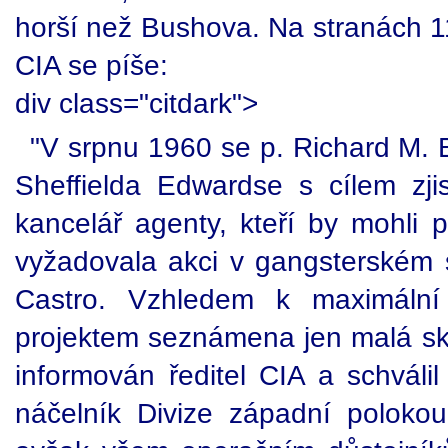
horší než Bushova. Na stranách 1
CIA se píše:
div class="citdark">
"V srpnu 1960 se p. Richard M. B
Sheffielda Edwardse s cílem zji
kancelář agenty, kteří by mohli 
vyžadovala akci v gangsterském s
Castro. Vzhledem k maximální
projektem seznámena jen malá sku
informován ředitel CIA a schválil
náčelník Divize západní polokou