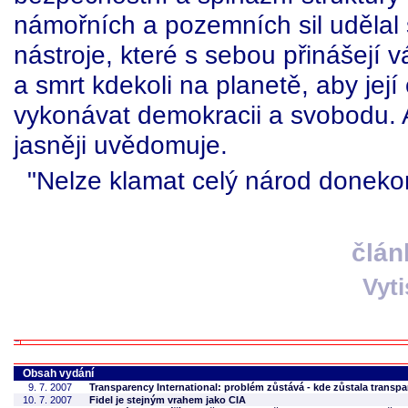
námořních a pozemních sil uděla
nástroje, které s sebou přinášejí 
a smrt kdekoli na planetě, aby její
vykonávat demokracii a svobodu. Am
jasněji uvědomuje.
"Nelze klamat celý národ donekon
člán
Vyt
Obsah vydání
9. 7. 2007
Transparency International: problém zůstává - kde zůstala transp
10. 7. 2007
Fidel je stejným vrahem jako CIA