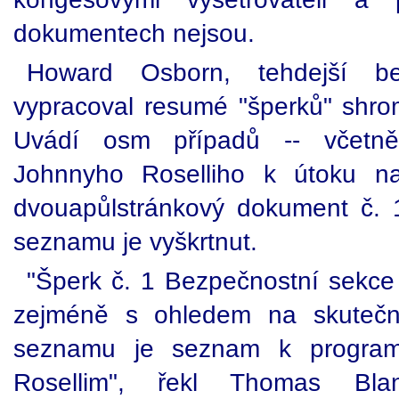
dokumentech nejsou.
Howard Osborn, tehdejší bez
vypracoval resumé "šperků" shro
Uvádí osm případů -- včetně
Johnnyho Roselliho k útoku na
dvouapůlstránkový dokument č.
seznamu je vyškrtnut.
"Šperk č. 1 Bezpečnostní sekce 
zejméně s ohledem na skutečn
seznamu je seznam k program
Rosellim", řekl Thomas Blan