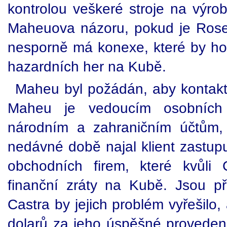
kontrolou veškeré stroje na výro
Maheuova názoru, pokud je Rosel
nesporně má konexe, které by h
hazardních her na Kubě.
Maheu byl požádán, aby kontaktov
Maheu je vedoucím osobních
národním a zahraničním účtům,
nedávné době najal klient zastupu
obchodních firem, které kvůli 
finanční zráty na Kubě. Jsou p
Castra by jejich problém vyřešilo,
dolarů za jeho úspěšné proveden