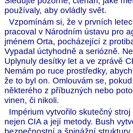
Sledujte pozorně, čtenáři, jaké me
používaly, aby ovládly svět.
Vzpomínám si, že v prvních lete
pracoval v Národním ústavu pro a
jménem Orta, pocházející z protibat
Vypadal úctyhodně a seriózně. Nem
Uplynuly desítky let a ve zprávě C
Nemám po ruce prostředky, abych
že to byl on. Omlouvám se, poku
některého z příbuzných nebo potom
vinen, či nikoli.
Impérium vytvořilo skutečný stroj
nejen CIA a její metody. Bush vyt
bezpečnostní a špinážní struktury