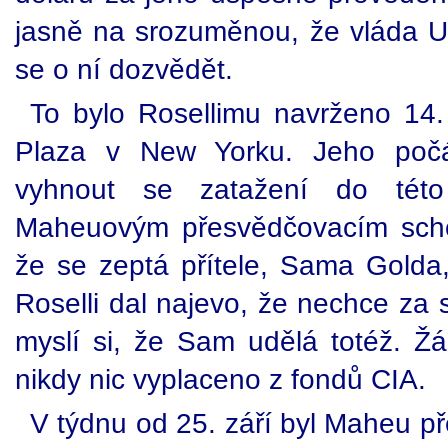
jasně na srozuměnou, že vláda 
se o ní dozvědět.
To bylo Rosellimu navrženo 14. 
Plaza v New Yorku. Jeho počá
vyhnout se zatažení do této 
Maheuovým přesvědčovacím schop
že se zeptá přítele, Sama Golda,
Roselli dal najevo, že nechce za
myslí si, že Sam udělá totéž. Ž
nikdy nic vyplaceno z fondů CIA.
V týdnu od 25. září byl Maheu př