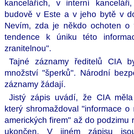
kancelářích, v interní kanceláři
budově v Este a v jeho bytě v d
Nevím, zda je někdo ochoten o t
tendence k úniku této informa
zranitelnou".
Tajné záznamy ředitelů CIA b
množství "šperků". Národní bezpe
záznamy žádají.
Jistý zápis uvádí, že CIA měl
který shromaždoval "informace 
amerických firem" až do podzimu 
ukončen. V jiném zápisu jsou