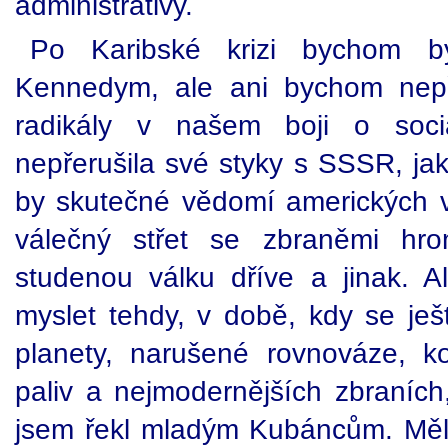
administrativy.
Po Karibské krizi bychom bý
Kennedym, ale ani bychom nepře
radikály v našem boji o soci
nepřerušila své styky s SSSR, ja
by skutečné vědomí amerických 
válečný střet se zbraněmi hro
studenou válku dříve a jinak. A
myslet tehdy, v době, kdy se ješ
planety, narušené rovnováze, kol
paliv a nejmodernějších zbraních,
jsem řekl mladým Kubáncům. Měl