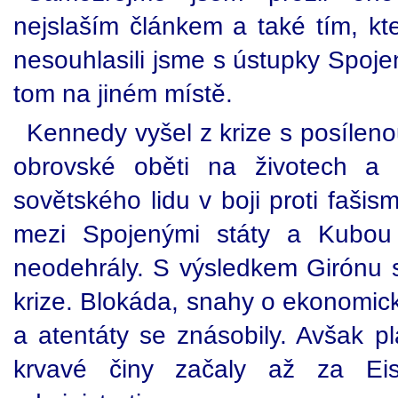
nejslaším článkem a také tím, kter
nesouhlasili jsme s ústupky Spoje
tom na jiném místě.
Kennedy vyšel z krize s posíleno
obrovské oběti na životech a 
sovětského lidu v boji proti fašis
mezi Spojenými státy a Kubou
neodehrály. S výsledkem Girónu se
krize. Blokáda, snahy o ekonomick
a atentáty se znásobily. Avšak p
krvavé činy začaly až za Ei