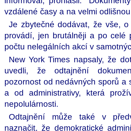
informoval, prohlásil: "Dokument
vzdálené časy a na velmi odlišnou
Je zbytečné dodávat, že vše, o
provádí, jen brutálněji a po celé
počtu nelegálních akcí v samotný
New York Times napsaly, že dotá
uvedli, že odtajnění dokum
pozornost od nedávných sporů a s
a od administrativy, která prož
nepolulárnosti.
Odtajnění může také v předv
naznačit, že demokratické admini