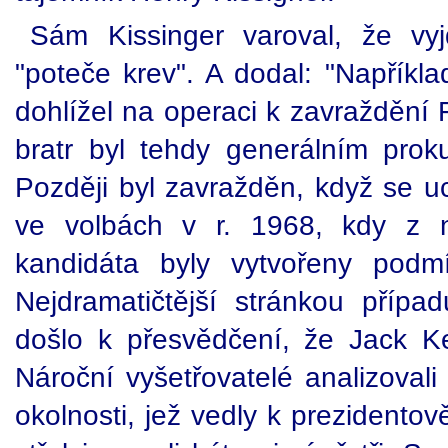
Sám Kissinger varoval, že vyj
"poteče krev". A dodal: "Napřík
dohlížel na operaci k zavraždění 
bratr byl tehdy generálním prok
Později byl zavražděn, když se u
ve volbách v r. 1968, kdy z n
kandidáta byly vytvořeny podm
Nejdramatičtější stránkou příp
došlo k přesvědčení, že Jack Ke
Nároční vyšetřovatelé analizovali p
okolnosti, jež vedly k prezidentov