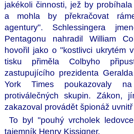
jakékoli činnosti, jež by probíhal
a mohla by překračovat rámec
agentury". Schlessingera jme
Pentagonu nahradil William C
hovořil jako o "kostlivci ukrytém 
tisku přiměla Colbyho připus
zastupujícího prezidenta Geral
York Times poukazovaly na 
protiválečných skupin. Zákon, j
zakazoval provádět špionáž uvnitř
To byl "pouhý vrcholek ledovce",
tajemník Henry Kissigner.