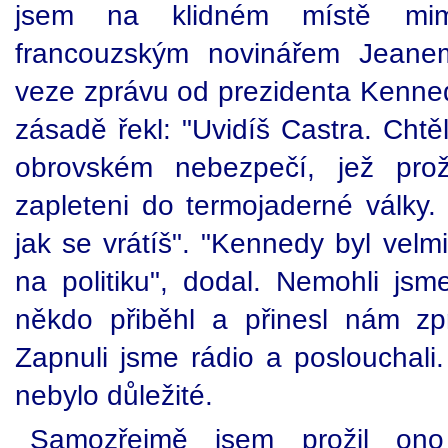
jsem na klidném místě mim
francouzským novinářem Jeanem
veze zprávu od prezidenta Kenned
zásadě řekl: "Uvidíš Castra. Chtě
obrovském nebezpečí, jež pro
zapleteni do termojaderné války.
jak se vrátíš". "Kennedy byl velmi
na politiku", dodal. Nemohli jsm
někdo přiběhl a přinesl nám zp
Zapnuli jsme rádio a poslouchali.
nebylo důležité.
Samozřejmě jsem prožil ono