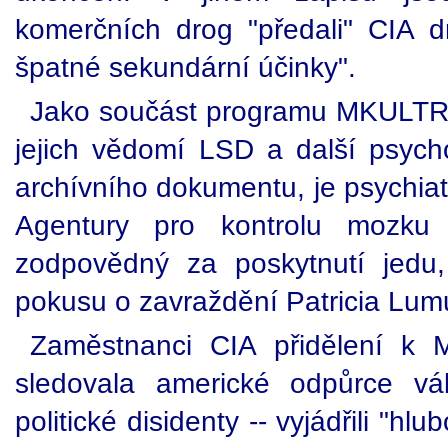
komerčních drog "předali" CIA dr
špatné sekundární účinky".
Jako součást programu MKULTRA
jejich vědomí LSD a další psycho
archívního dokumentu, je psychia
Agentury pro kontrolu mozku 
zodpovědný za poskytnutí jedu,
pokusu o zavraždění Patricia Lu
Zaměstnanci CIA přidělení k 
sledovala americké odpůrce vá
politické disidenty -- vyjádřili "hl