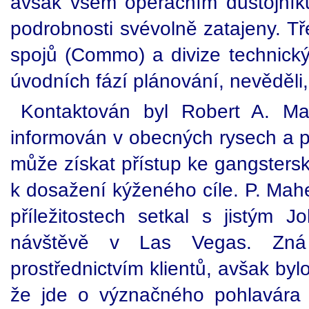
avšak všem operačním důstojní
podrobnosti svévolně zatajeny. Tř
spojů (Commo) a divize technický
úvodních fází plánování, nevěděli, j
Kontaktován byl Robert A. Ma
informován v obecných rysech a p
může získat přístup ke gangsters
k dosažení kýženého cíle. P. Maheu
příležitostech setkal s jistým J
návštěvě v Las Vegas. Zná
prostřednictvím klientů, avšak b
že jde o význačného pohlavára