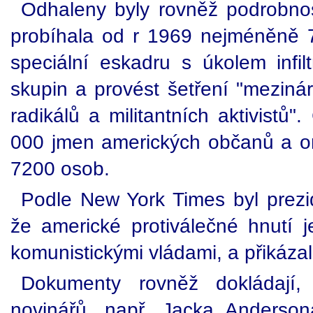
Odhaleny byly rovněž podrobnos
probíhala od r 1969 nejméněně 7 
speciální eskadru s úkolem infilt
skupin a provést šetření "mezinár
radikálů a militantních aktivistů
000 jmen amerických občanů a or
7200 osob.
Podle New York Times byl prez
že americké protiválečné hnutí 
komunistickými vládami, a přikázal
Dokumenty rovněž dokládají,
novinářů, např. Jacka Anderson