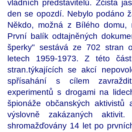
vládních představitelů. Zčista ja
den se opozdí. Nebylo podáno ž
Někdo, možná z Bílého domu, m
První balík odtajněných dokum
šperky" sestává ze 702 stran o
letech 1959-1973. Z této čás
stran.týkajících se akcí nepo
spřísahání s cílem zavraždit
experimentů s drogami na lidech 
špionáže občanských aktivistů
výslovně zakázaných aktivit
shromažďovány 14 let po prvních