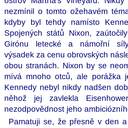
ostrov Martha's Vineyard. Nikd
nezmínil o tomto ožehavém téma
kdyby byl tehdy namísto Kenne
Spojených států Nixon, zaútoči
Girónu letecké a námořní síly
výsadek za cenu obrovských násle
obou stranách. Nixon by se neome
mívá mnoho otců, ale porážka j
Kennedy nebyl nikdy nadšen dob
něhož jej zavlekla Eisenhowe
nezodpovědnost jeho ambiciózního
Pamatuji se, že přesně v den a 