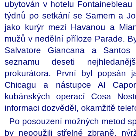
ubytován v hotelu Fontainebleau 
týdnů po setkání se Samem a Joe
jako kurýr mezi Havanou a Miami
mužů v nedělní příloze Parade. By
Salvatore Giancana a Santos T
seznamu deseti nejhledaněj
prokurátora. První byl popsán 
Chicagu a nástupce Al Capo
kubánských operací Cosa Nost
informaci dozvěděl, okamžitě tele
Po posouzení možných metod spl
by nepoužili střelné zbraně, n