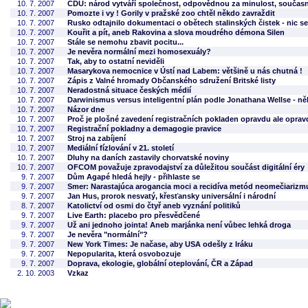
10. 7. 2007
CDU: národ vytváří společnost, odpovědnou za minulost, součas
10. 7. 2007
Pomozte i vy ! Gorily v pražské zoo chtěl někdo zavraždit
10. 7. 2007
Rusko odtajnilo dokumentaci o obětech stalinských čistek - nic s
10. 7. 2007
Kouřit a pít, aneb Rakovina a slova moudrého démona Silen
10. 7. 2007
Stále se nemohu zbavit pocitu...
10. 7. 2007
Je nevěra normální mezi homosexuály?
10. 7. 2007
Tak, aby to ostatní neviděli
10. 7. 2007
Masarykova nemocnice v Ústí nad Labem: většině u nás chutná !
10. 7. 2007
Zápis z Valné hromady Občanského sdružení Britské listy
10. 7. 2007
Neradostná situace českých médií
10. 7. 2007
Darwinismus versus inteligentní plán podle Jonathana Wellse - n
10. 7. 2007
Názor dne
10. 7. 2007
Proč je plošné zavedení registračních pokladen opravdu ale opra
10. 7. 2007
Registrační pokladny a demagogie pravice
10. 7. 2007
Stroj na zabíjení
10. 7. 2007
Mediální fízlování v 21. století
10. 7. 2007
Dluhy na daních zastavily chorvatské noviny
10. 7. 2007
OFCOM považuje zpravodajství za důležitou součást digitální éry
9. 7. 2007
Dům Agapé hledá hejly - přihlaste se
9. 7. 2007
Smer: Narastajúca arogancia moci a recidíva metód neomečiarizm
9. 7. 2007
Jan Hus, prorok nesvatý, křesťansky universální i národní
8. 7. 2007
Katolictví od osmi do čtyř aneb vyznání politiků
9. 7. 2007
Live Earth: placebo pro přesvědčené
9. 7. 2007
Už ani jednoho jointa! Aneb marjánka není vůbec lehká droga
9. 7. 2007
Je nevěra "normální"?
9. 7. 2007
New York Times: Je načase, aby USA odešly z Iráku
9. 7. 2007
Nepopularita, která osvobozuje
9. 7. 2007
Doprava, ekologie, globální oteplování, ČR a Západ
2. 10. 2003
Vzkaz