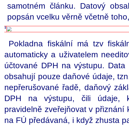
samotném článku. Datový obsah
popsán vcelku věrně včetně toho,
Pokladna fiskální má tzv fisk
automaticky a uživatelem needit
účtované DPH na výstupu. Data u
obsahují pouze daňové údaje, tzn
nepřerušované řadě, daňový zák
DPH na výstupu, čili údaje, 
pravidelně zveřejňovat v přiznání
na FÚ předávaná, i když zhusta p