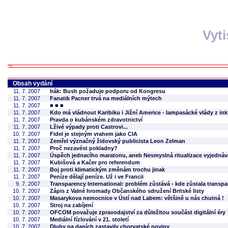
Vyt
Obsah vydání
11. 7. 2007
Irák: Bush požaduje podporu od Kongresu
11. 7. 2007
Fanatik Pacner trvá na mediálních mýtech
11. 7. 2007
■ ■ ■
11. 7. 2007
Kdo má vládnout Karibiku i Jižní Americe - lampasácké vlády z i
11. 7. 2007
Pravda o kubánském zdravotnictví
11. 7. 2007
Lživé výpady proti Castrovi...
10. 7. 2007
Fidel je stejným vrahem jako CIA
11. 7. 2007
Zemřel význačný židovský publicista Leon Zelman
11. 7. 2007
Proč nezavést pokladny?
11. 7. 2007
Úspěch jednacího maratonu, aneb Nesmyslná ritualizace vyjedná
11. 7. 2007
Kubišová a Kačer pro referendum
11. 7. 2007
Boj proti klimatickým změnám trochu jinak
11. 7. 2007
Peníze dělají peníze. Už i ve Francii
9. 7. 2007
Transparency International: problém zůstává - kde zůstala transp
10. 7. 2007
Zápis z Valné hromady Občanského sdružení Britské listy
10. 7. 2007
Masarykova nemocnice v Ústí nad Labem: většině u nás chutná !
10. 7. 2007
Stroj na zabíjení
10. 7. 2007
OFCOM považuje zpravodajství za důležitou součást digitální éry
10. 7. 2007
Mediální fízlování v 21. století
10. 7. 2007
Dluhy na daních zastavily chorvatské noviny