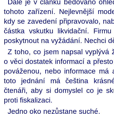
Dále je v článku bědováno ohled
tohoto zařízení. Nejlevnější mod
kdy se zavedení připravovalo, nab
částka vskutku likvidační. Fir
poskytnout na vyžádání. Nechci dě
Z toho, co jsem napsal vyplývá 
o věci dostatek informací a přesto
pováženou, nebo informace má 
toto jednání má čeština krásn
čtenáři, aby si domyslel co je
proti fiskalizaci.
Jedno oko nezůstane suché.