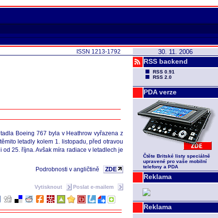
ISSN 1213-1792
30. 11. 2006
RSS backend
RSS 0.91
RSS 2.0
PDA verze
 letadla Boeing 767 byla v Heathrow vyřazena z
těmito letadly kolem 1. listopadu, před otravou
 od 25. října. Avšak míra radiace v letadlech je
Čtěte Britské listy speciálně
upravené pro vaše mobilní
telefony a PDA
Podrobnosti v angličtině
ZDE
Reklama
Vytisknout
Poslat e-mailem
Reklama