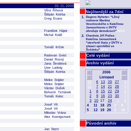
30. 11. 2006
Věra Říhová
Štěpán Kotrba
Greg Evans
František Hájek
Michal Kolář
Tomáš Krček
Celé vydání
Radovan Geist
Daniel Rovný
Archiv vydání
Jana Štroblová
Uwe Ladwig
Štěpán Kotrba
Meike Snijder
Meike Snijder
Václav Dušek
Bohumír Tichánek
Tomáš Koloc
Josef Vít
Josef Vít
Miloslav Vrána
Alex Koenigsmark
Původní archiv
Jan Stern