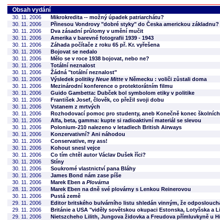
Obsah vydání
30. 11. 2006
Mikrokredita -- možný úpadek patriarchátu?
30. 11. 2006
Přinesou Vondrovy "dobré styky" do Česka americkou základnu?
30. 11. 2006
Dva zásadní průlomy v umění mučit
30. 11. 2006
Amerika v barevné fotografii 1939 - 1943
30. 11. 2006
Záhada počítače z roku 65 př. Kr. vyřešena
30. 11. 2006
Bojovat se nedalo
30. 11. 2006
Mělo se v roce 1938 bojovat, nebo ne?
30. 11. 2006
Totální neznalost
30. 11. 2006
Žádná "totální neznalost"
30. 11. 2006
Výsledek politiky
Neue Mitte
v Německu : voliči zůstali doma
30. 11. 2006
Mezinárodní konference o protektorátním filmu
30. 11. 2006
Guido Gambetta: Dubček bol symbolom etiky v politike
30. 11. 2006
František Josef, člověk, co přežil svoji dobu
30. 11. 2006
Vstanem z mrtvých
30. 11. 2006
Rozhodovací pomoc pro studenty, aneb Konečně konec školních 
30. 11. 2006
Alfa, beta, gamma: kupte si radioaktivní materiál se slevou
30. 11. 2006
Polonium-210 nalezeno v letadlech British Airways
30. 11. 2006
Konzervativní? Ani náhodou
30. 11. 2006
Conservative, my ass!
30. 11. 2006
Kohout snesl vejce
30. 11. 2006
Co tím chtěl autor Václav Dušek říci?
30. 11. 2006
Stíny
30. 11. 2006
Soukromé vlastnictví pana Bláhy
30. 11. 2006
James Bond nám zase píše
30. 11. 2006
Marek Eben a
Plovárna
28. 11. 2006
Marek Eben na dně své plovárny s Lenkou Reinerovou
30. 11. 2006
Pustá země
29. 11. 2006
Editor britského bulvárního listu shledán vinným, že odposlouch
29. 11. 2006
Británie a USA "viděly sovětskou okupaci Estonska, Lotyšska a 
29. 11. 2006
Nietszcheho Lilith, Jungova židovka a Freudova přímluvkyně u Hi