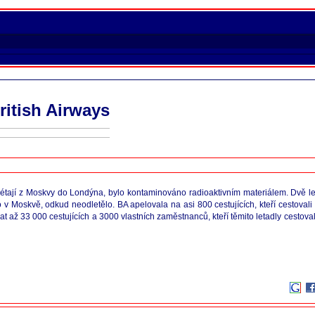
ritish Airways
erá létají z Moskvy do Londýna, bylo kontaminováno radioaktivním materiálem. Dvě
v Moskvě, odkud neodletělo. BA apelovala na asi 800 cestujících, kteří cestovali 
t až 33 000 cestujících a 3000 vlastních zaměstnanců, kteří těmito letadly cestovali