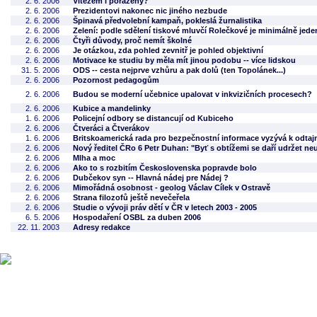
2. 6. 2006
Vítězem i poražený?
2. 6. 2006
Prezidentovi nakonec nic jiného nezbude
2. 6. 2006
Špinavá předvolební kampaň, pokleslá žurnalistika
2. 6. 2006
Zelení: podle sdělení tiskové mluvčí Rolečkové je minimálně jede
2. 6. 2006
Čtyři důvody, proč nemít školné
2. 6. 2006
Je otázkou, zda pohled zevnitř je pohled objektivní
2. 6. 2006
Motivace ke studiu by měla mít jinou podobu -- více lidskou
31. 5. 2006
ODS -- cesta nejprve vzhůru a pak dolů (ten Topolánek...)
2. 6. 2006
Pozornost pedagogům
2. 6. 2006
Budou se moderní učebnice upalovat v inkvizičních procesech?
2. 6. 2006
Kubice a mandelinky
1. 6. 2006
Policejní odbory se distancují od Kubiceho
2. 6. 2006
Čtveráci a Čtverákov
1. 6. 2006
Britskoamerická rada pro bezpečnostní informace vyzývá k odtaj
2. 6. 2006
Nový ředitel ČRo 6 Petr Duhan: "Byť s obtížemi se daří udržet neu
2. 6. 2006
Mlha a moc
2. 6. 2006
Ako to s rozbitím Československa popravde bolo
2. 6. 2006
Dubčekov syn -- Hlavná nádej pre Nádej ?
2. 6. 2006
Mimořádná osobnost - geolog Václav Cílek v Ostravě
2. 6. 2006
Strana filozofů ještě nevečeřela
2. 6. 2006
Studie o vývoji práv dětí v ČR v letech 2003 - 2005
6. 5. 2006
Hospodaření OSBL za duben 2006
22. 11. 2003
Adresy redakce