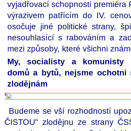
vyjadřovací schopnosti premiéra
výrazivem patřícím do IV. cen
osočuje jiné politické strany, š
nesouhlasící s rabováním a za
mezi způsoby, které všichni známe
My, socialisty a komunisty d
domů a bytů, nejsme ochotni n
zlodějnám
Budeme se vší rozhodností up
ČISTOU" zlodějnu ze strany ČS