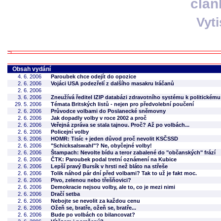
člán
Vyt
Obsah vydání
4. 6. 2006
Paroubek chce odejít do opozice
2. 6. 2006
Vojáci USA podezřelí z dalšího masakru Iráčanů
2. 6. 2006
3. 6. 2006
Zneužívá ředitel IZIP databázi zdravotního systému k politickém
29. 5. 2006
Témata Britských listů - nejen pro předvolební poučení
2. 6. 2006
Průvodce volbami do Poslanecké sněmovny
2. 6. 2006
Jak dopadly volby v roce 2002 a proč
2. 6. 2006
Veřejná zpráva se stala tajnou. Proč? Až po volbách...
2. 6. 2006
Policejní volby
3. 6. 2006
HOMR: Tisíc + jeden důvod proč nevolit KSČSSD
2. 6. 2006
"Schicksalswahl"? Ne, obyčejné volby!
2. 6. 2006
Štampach: Nevolte bídu a teror zabalené do "občanských" frází
2. 6. 2006
ČTK: Paroubek podal tretní oznámení na Kubice
2. 6. 2006
Lepší pravý Bursík v hrsti než bláto na střeše
2. 6. 2006
Tolik náhod pár dní před volbami? Tak to už je fakt moc.
2. 6. 2006
Pivo, zelenou nebo třešňovici?
2. 6. 2006
Demokracie nejsou volby, ale to, co je mezi nimi
2. 6. 2006
Dračí setba
2. 6. 2006
Nebojte se nevolit za každou cenu
2. 6. 2006
Ožeň se, bratře, ožeň se, bratře...
2. 6. 2006
Bude po volbách co bilancovat?