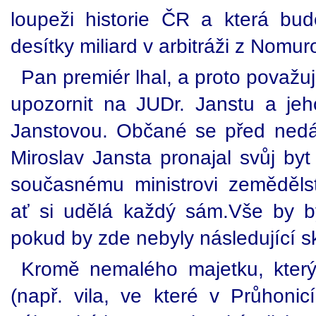
loupeži historie ČR a která bud
desítky miliard v arbitráži z Nomur
Pan premiér lhal, a proto považ
upozornit na JUDr. Janstu a je
Janstovou. Občané se před nedá
Miroslav Jansta pronajal svůj by
současnému ministrovi zeměděls
ať si udělá každý sám.Vše by b
pokud by zde nebyly následující s
Kromě nemalého majetku, který
(např. vila, ve které v Průhonicí