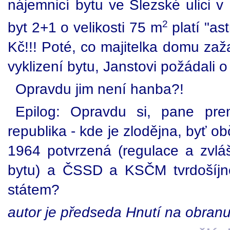
nájemnicí bytu ve Slezské ulici v
2
byt 2+1 o velikosti 75 m
platí "as
Kč!!! Poté, co majitelka domu zaž
vyklizení bytu, Janstovi požádali 
Opravdu jim není hanba?!
Epilog: Opravdu si, pane pre
republika - kde je zlodějna, byť 
1964 potvrzená (regulace a zvlá
bytu) a ČSSD a KSČM tvrdošíjn
státem?
autor je předseda Hnutí na obranu