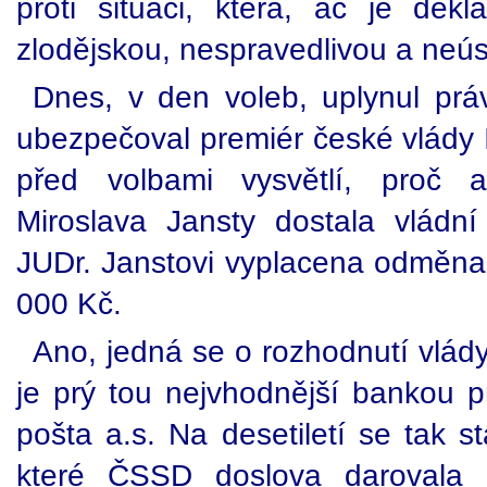
proti situaci, která, ač je dek
zlodějskou, nespravedlivou a neús
Dnes, v den voleb, uplynul pr
ubezpečoval premiér české vlády I
před volbami vysvětlí, proč a
Miroslava Jansty dostala vládn
JUDr. Janstovi vyplacena odměn
000 Kč.
Ano, jedná se o rozhodnutí vlád
je prý tou nejvhodnější bankou p
pošta a.s. Na desetiletí se tak st
které ČSSD doslova darovala 