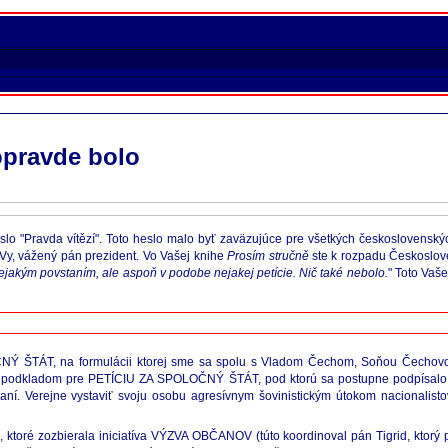
opravde bolo
lo "Pravda vítězí". Toto heslo malo byť zaväzujúce pre všetkých československýc
 i Vy, vážený pán prezident. Vo Vašej knihe
Prosím stručně
ste k rozpadu Českoslove
nejakým povstaním, ale aspoň v podobe nejakej petície. Nič také nebolo.
" Toto Vaš
ČNÝ ŠTÁT, na formulácii ktorej sme sa spolu s Vladom Čechom, Soňou Čechovo
tala podkladom pre PETÍCIU ZA SPOLOČNÝ ŠTÁT, pod ktorú sa postupne podpísalo
í. Verejne vystaviť svoju osobu agresívnym šovinistickým útokom nacionalistov
ktoré zozbierala iniciatíva VÝZVA OBČANOV (túto koordinoval pán Tigrid, ktorý pe