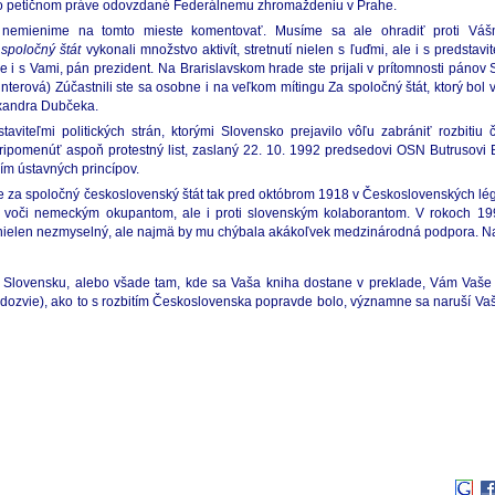
 Zb. o petičnom práve odovzdané Federálnemu zhromaždeniu v Prahe.
 nemienime na tomto mieste komentovať. Musíme sa ale ohradiť proti Váš
 spoločný štát
vykonali množstvo aktivít, stretnutí nielen s ľuďmi, ale i s predstav
le i s Vami, pán prezident. Na Brarislavskom hrade ste prijali v prítomnosti páno
erová) Zúčastnili ste sa osobne i na veľkom mítingu Za spoločný štát, ktorý bol 
lexandra Dubčeka.
staviteľmi politických strán, ktorými Slovensko prejavilo vôľu zabrániť rozbiti
ipomenúť aspoň protestný list, zaslaný 22. 10. 1992 predsedovi OSN Butrusovi B
ím ústavných princípov.
rane za spoločný československý štát tak pred októbrom 1918 v Československých l
n voči nemeckým okupantom, ale i proti slovenským kolaborantom. V rokoch 199
oj nielen nezmyselný, ale najmä by mu chýbala akákoľvek medzinárodná podpora. Na
h, na Slovensku, alebo všade tam, kde sa Vaša kniha dostane v preklade, Vám Va
o dozvie), ako to s rozbitím Československa popravde bolo, významne sa naruší Vaša