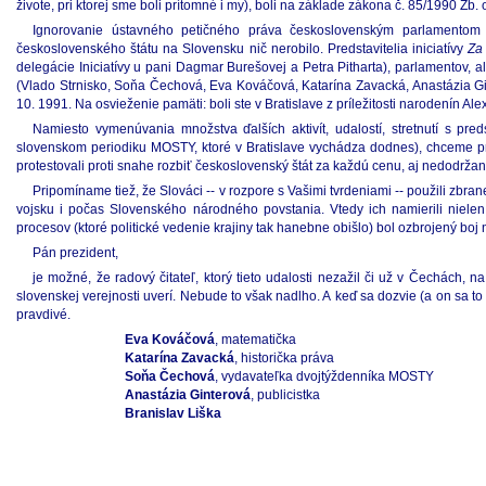
živote, pri ktorej sme boli prítomné i my), boli na základe zákona č. 85/1990
Ignorovanie ústavného petičného práva československým parlamentom
československého štátu na Slovensku nič nerobilo. Predstavitelia iniciatívy
Za
delegácie Iniciatívy u pani Dagmar Burešovej a Petra Pitharta), parlamentov, a
(Vlado Strnisko, Soňa Čechová, Eva Kováčová, Katarína Zavacká, Anastázia Gint
10. 1991. Na osvieženie pamäti: boli ste v Bratislave z príležitosti narodenín A
Namiesto vymenúvania množstva ďalších aktivít, udalostí, stretnutí s pred
slovenskom periodiku MOSTY, ktoré v Bratislave vychádza dodnes), chceme pr
protestovali proti snahe rozbiť československý štát za každú cenu, aj nedodržan
Pripomíname tiež, že Slováci -- v rozpore s Vašimi tvrdeniami -- použili zb
vojsku i počas Slovenského národného povstania. Vtedy ich namierili niele
procesov (ktoré politické vedenie krajiny tak hanebne obišlo) bol ozbrojený b
Pán prezident,
je možné, že radový čitateľ, ktorý tieto udalosti nezažil či už v Čechác
slovenskej verejnosti uverí. Nebude to však nadlho. A keď sa dozvie (a on sa t
pravdivé.
Eva Kováčová
, matematička
Katarína Zavacká
, historička práva
Soňa Čechová
, vydavateľka dvojtýždenníka MOSTY
Anastázia Ginterová
, publicistka
Branislav Liška