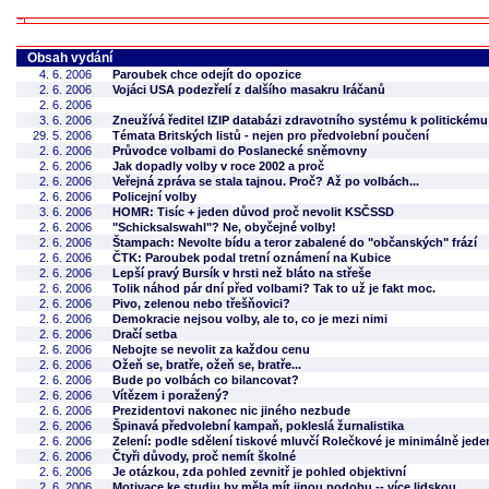
Obsah vydání
4. 6. 2006
Paroubek chce odejít do opozice
2. 6. 2006
Vojáci USA podezřelí z dalšího masakru Iráčanů
2. 6. 2006
3. 6. 2006
Zneužívá ředitel IZIP databázi zdravotního systému k politickém
29. 5. 2006
Témata Britských listů - nejen pro předvolební poučení
2. 6. 2006
Průvodce volbami do Poslanecké sněmovny
2. 6. 2006
Jak dopadly volby v roce 2002 a proč
2. 6. 2006
Veřejná zpráva se stala tajnou. Proč? Až po volbách...
2. 6. 2006
Policejní volby
3. 6. 2006
HOMR: Tisíc + jeden důvod proč nevolit KSČSSD
2. 6. 2006
"Schicksalswahl"? Ne, obyčejné volby!
2. 6. 2006
Štampach: Nevolte bídu a teror zabalené do "občanských" frází
2. 6. 2006
ČTK: Paroubek podal tretní oznámení na Kubice
2. 6. 2006
Lepší pravý Bursík v hrsti než bláto na střeše
2. 6. 2006
Tolik náhod pár dní před volbami? Tak to už je fakt moc.
2. 6. 2006
Pivo, zelenou nebo třešňovici?
2. 6. 2006
Demokracie nejsou volby, ale to, co je mezi nimi
2. 6. 2006
Dračí setba
2. 6. 2006
Nebojte se nevolit za každou cenu
2. 6. 2006
Ožeň se, bratře, ožeň se, bratře...
2. 6. 2006
Bude po volbách co bilancovat?
2. 6. 2006
Vítězem i poražený?
2. 6. 2006
Prezidentovi nakonec nic jiného nezbude
2. 6. 2006
Špinavá předvolební kampaň, pokleslá žurnalistika
2. 6. 2006
Zelení: podle sdělení tiskové mluvčí Rolečkové je minimálně jede
2. 6. 2006
Čtyři důvody, proč nemít školné
2. 6. 2006
Je otázkou, zda pohled zevnitř je pohled objektivní
2. 6. 2006
Motivace ke studiu by měla mít jinou podobu -- více lidskou