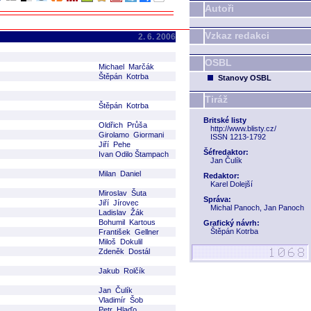
Autoři
Vzkaz redakci
2. 6. 2006
OSBL
Michael Marčák
Štěpán Kotrba
Stanovy OSBL
Tiráž
Štěpán Kotrba
Britské listy
Oldřich Průša
http://www.blisty.cz/
Girolamo Giormani
ISSN 1213-1792
Jiří Pehe
Šéfredaktor:
Ivan Odilo Štampach
Jan Čulík
Milan Daniel
Redaktor:
Karel Dolejší
Miroslav Šuta
Správa:
Jiří Jírovec
Michal Panoch, Jan Panoch
Ladislav Žák
Bohumil Kartous
Grafický návrh:
Štěpán Kotrba
František Gellner
Miloš Dokulil
Zdeněk Dostál
Jakub Rolčík
Jan Čulík
Vladimír Šob
Petr Hlaďo