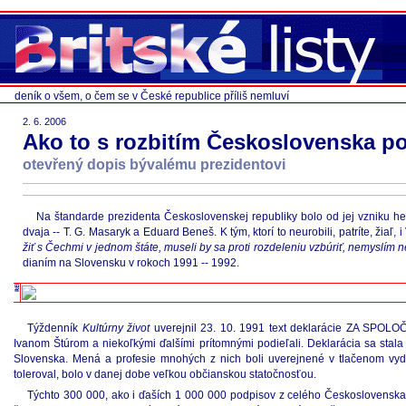
deník o všem, o čem se v České republice příliš nemluví
2. 6. 2006
Ako to s rozbitím Československa p
otevřený dopis bývalému prezidentovi
Na štandarde prezidenta Československej republiky bolo od jej vzniku hes
dvaja -- T. G. Masaryk a Eduard Beneš. K tým, ktorí to neurobili, patríte, žiaľ,
žiť s Čechmi v jednom štáte, museli by sa proti rozdeleniu vzbúriť, nemyslím 
dianím na Slovensku v rokoch 1991 -- 1992.
Týždenník
Kultúrny život
uverejnil 23. 10. 1991 text deklarácie ZA SPOLO
Ivanom Štúrom a niekoľkými ďalšími prítomnými podieľali. Deklarácia sa s
Slovenska. Mená a profesie mnohých z nich boli uverejnené v tlačenom vydan
toleroval, bolo v danej dobe veľkou občianskou statočnosťou.
Týchto 300 000, ako i ďaších 1 000 000 podpisov z celého Československa, 