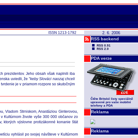
ISSN 1213-1792
2. 6. 2006
RSS backend
RSS 0.91
RSS 2.0
PDA verze
h prezidentov. Jeho obsah však naplnili iba
nska uviedli, že "
keby Slováci naozaj chceli
e tvrdenie je v priamom rozpore so skutočným
Čtěte Britské listy speciálně
upravené pro vaše mobilní
telefony a PDA
u, Vladom Strniskom, Anastáziou Ginterovou,
Reklama
 v Kultúrnom živote vyše 300 000 občanov zo
, ktorých výslovne protizákonné konanie štát
Reklama
tíciu vyhlásil po svojej návšteve v Kultúrnom