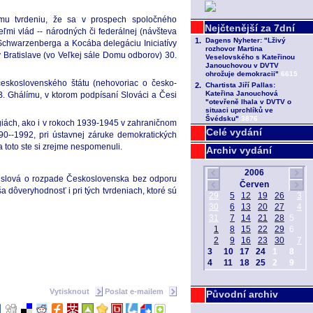
mu tvrdeniu, že sa v prospech spoločného
iteľmi vlád -- národných či federálnej (návšteva
v Schwarzenberga a Kocába delegáciu Iniciatívy
v Bratislave (vo Veľkej sále Domu odborov) 30.
u československého štátu (nehovoriac o česko-
. Ghálímu, v ktorom podpísaní Slováci a Česi
égiách, ako i v rokoch 1939-1945 v zahraničnom
Celé vydání
0--1992, pri ústavnej záruke demokratických
 toto ste si zrejme nespomenuli.
Archiv vydání
še slová o rozpade Československa bez odporu
 dôveryhodnosť i pri tých tvrdeniach, ktoré sú
Vytisknout
Poslat e-mailem
Původní archiv