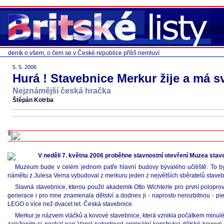
deník o všem, o čem se v České republice příliš nemluví
5. 5. 2006
Hurá ! Stavebnice Merkur žije a má
Nejznámější česká hračka
Štěpán Kotrba
V neděli 7. května 2006 proběhne slavnostní otevření Muzea stave
Muzeum bude v celém jednom patře hlavní budovy bývalého učiliště. To byl
námětu z Julesa Verna vybudoval z merkuru jeden z největších sběratelů stave
Slavná stavebnice, kterou použil akademik Otto Wichterle pro první poloprov
generace i pro mne znamenala dětství a dodnes ji - naprosto nerozbitnou - pie
LEGO o více než dvacet let. Česká stavebnice.
Merkur je názvem vláčků a kovové stavebnice, která vznikla počátkem minulého 