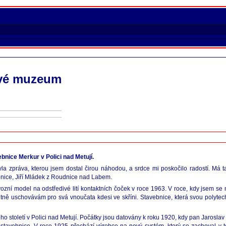
 své muzeum
bnice Merkur v Polici nad Metují.
a zpráva, kterou jsem dostal čirou náhodou, a srdce mi poskočilo radostí. Má t
bnice, Jiří Mládek z Roudnice nad Labem.
ozní model na odstředivé lití kontaktních čoček v roce 1963. V roce, kdy jsem se
tně uschovávám pro svá vnoučata kdesi ve skříni. Stavebnice, která svou polytec
století v Polici nad Metují. Počátky jsou datovány k roku 1920, kdy pan Jaroslav V