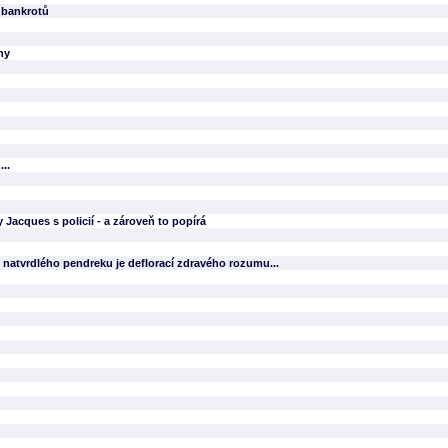
 bankrotů
ny
..
Jacques s policií - a zároveň to popírá
natvrdlého pendreku je deflorací zdravého rozumu...