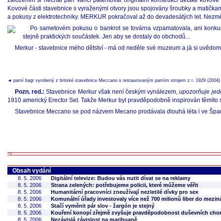
založením si nechal pan Vancl patentovat originální konstrukci dětské kovo
Kovové části stavebnice s vyraženými otvory jsou spojovány šroubky a matička
a pokusy z elektrotechniky. MERKUR pokračoval až do devadesátých let. Nezmě
Po sametovém pokusu o bankrot se továrna vzpamatovala, ani konkurenc
stejně praktických součástek. Jen aby se dostaly do obchodů...
Merkur - stavebnice mého dětství - má od neděle své muzeum a já si uvědomuji,
◄ parní bagr vyrobený z britské stavebnice Meccano s restaurovaným parním strojem z r. 1929 (2004)
Pozn. red.:
Stavebnice Merkur však není českým vynálezem,
upozorňuje jed
1910 americký Erector Set. Takže Merkur byl pravděpodobně inspirován těmito sta
Stavebnice Meccano se pod názvem Mecano prodávala dlouhá léta i ve Špan
Obsah vydání
8. 5. 2006
Digitální televize: Budou vás nutit dívat se na reklamy
8. 5. 2006
Strana zelených: potřebujeme policii, které můžeme věřit
8. 5. 2006
Humanitární pracovníci zneužívají nezletilé dívky pro sex
8. 5. 2006
Komunální úřady investovaly více než 700 milionů liber do mez
8. 5. 2006
Stačí vyměnit pár slov - žargón je stejný
8. 5. 2006
Kouření konopí zřejmě zvyšuje pravděpodobnost duševních cho
8. 5. 2006
Nezávislá závislost na marihuaně