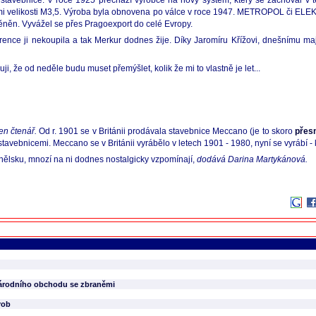
vé stavebnice. V roce 1925 přechází výrobce na nový systém, který se zachoval
mi velikosti M3,5. Výroba byla obnovena po válce v roce 1947. METROPOL či ELEKTR
něn. Vyvážel se přes Pragoexport do celé Evropy.
e ji nekoupila a tak Merkur dodnes žije. Díky Jaromíru Křížovi, dnešnímu majitel
 že od neděle budu muset přemýšlet, kolik že mi to vlastně je let...
en čtenář.
Od r. 1901 se v Británii prodávala stavebnice Meccano (je to skoro
přes
vebnicemi. Meccano se v Británii vyrábělo v letech 1901 - 1980, nyní se vyrábí - kd
ělsku, mnozí na ni dodnes nostalgicky vzpomínají,
dodává Darina Martykánová.
inárodního obchodu se zbraněmi
rob