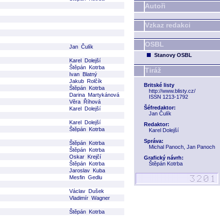
Autoři
Vzkaz redakci
OSBL
Jan Čulík
Stanovy OSBL
Karel Dolejší
Štěpán Kotrba
Tiráž
Ivan Blatný
Jakub Rolčík
Britské listy
Štěpán Kotrba
http://www.blisty.cz/
Darina Martykánová
ISSN 1213-1792
Věra Říhová
Šéfredaktor:
Karel Dolejší
Jan Čulík
Karel Dolejší
Redaktor:
Štěpán Kotrba
Karel Dolejší
Správa:
Štěpán Kotrba
Michal Panoch, Jan Panoch
Štěpán Kotrba
Oskar Krejčí
Grafický návrh:
Štěpán Kotrba
Štěpán Kotrba
Jaroslav Kuba
Mesfin Gedlu
Václav Dušek
Vladimír Wagner
Štěpán Kotrba