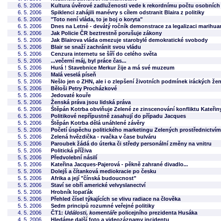
6. 5. 2006
Kultura úvěrové zadluženosti vede k rekordnímu počtu osobních
6. 5. 2006
Spiklenci zahájili manévry s cílem odstranit Blaira z politiky
6. 5. 2006
"Toto není vláda, to je boj o koryta"
6. 5. 2006
Dnes na Letné - devátý ročník demonstrace za legalizaci marihua
5. 5. 2006
Jak Policie ČR beztrestně porušuje zákony
5. 5. 2006
Jak Blairova vláda omezuje starobylé demokratické svobody
5. 5. 2006
Blair se snaží zachránit svou vládu
5. 5. 2006
Cenzura internetu se šíří do celého světa
5. 5. 2006
...večerní máj, byl práce čas...
5. 5. 2006
Hurá ! Stavebnice Merkur žije a má své muzeum
5. 5. 2006
Malá veselá píseň
5. 5. 2006
Nešlo jen o ZHN, ale i o zlepšení životních podmínek iráckých žen.
5. 5. 2006
Běloši Petry Procházkové
5. 5. 2006
Jedovaté kouře
5. 5. 2006
Ženská práva jsou lidská práva
6. 5. 2006
Štěpán Kotrba obviňuje Zelené ze zinscenování konfliktu Kateřiny 
6. 5. 2006
Politikové nepřípustně zasahují do případu Jacques
5. 5. 2006
Štěpán Kotrba dělá unáhlené závěry
5. 5. 2006
Početí úspěchu politického marketingu Zelených prostřednictvím 
5. 5. 2006
Zelená hvězdička - rvačka v čase bulváru
5. 5. 2006
Paroubek žádá do úterka či středy personální změny na vnitru
5. 5. 2006
Politická příživa
5. 5. 2006
Předvolební násilí
5. 5. 2006
Kateřina Jacques-Pajerová - pěkně zahrané divadlo...
5. 5. 2006
Dolejš a čítanková mediokracie po česku
5. 5. 2006
Afrika a její "čínská budoucnost"
5. 5. 2006
Staví se obří americké velvyslanectví
5. 5. 2006
Hrobník lopaťák
5. 5. 2006
Přehled čísel týkajících se vlivu radiace na člověka
5. 5. 2006
Sedm principů rozumné veřejné politiky
4. 5. 2006
ČT1:
Události, komentáře
policejního prezidenta Husáka
4. 5. 2006
Hledáme další foto a videozáznamy incidentu