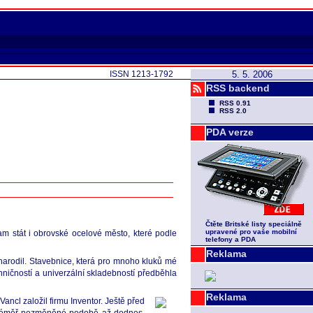
ISSN 1213-1792
5. 5. 2006
RSS backend
RSS 0.91
RSS 2.0
PDA verze
Čtěte Britské listy speciálně
upravené pro vaše mobilní
am stát i obrovské ocelové město, které podle
telefony a PDA
Reklama
 narodil. Stavebnice, která pro mnoho kluků mé
hničností a univerzální skladebností předběhla
Reklama
ancl založil firmu Inventor. Ještě před