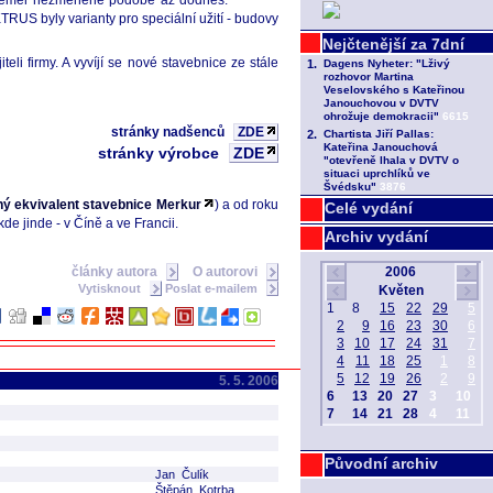
 v téměř nezměněné podobě až dodnes.
US byly varianty pro speciální užití - budovy
i firmy. A vyvíjí se nové stavebnice ze stále
stránky nadšenců
ZDE
stránky výrobce
ZDE
ný ekvivalent stavebnice Merkur
) a od roku
Celé vydání
e jinde - v Číně a ve Francii.
Archiv vydání
články autora
O autorovi
Vytisknout
Poslat e-mailem
5. 5. 2006
Původní archiv
Jan Čulík
Štěpán Kotrba