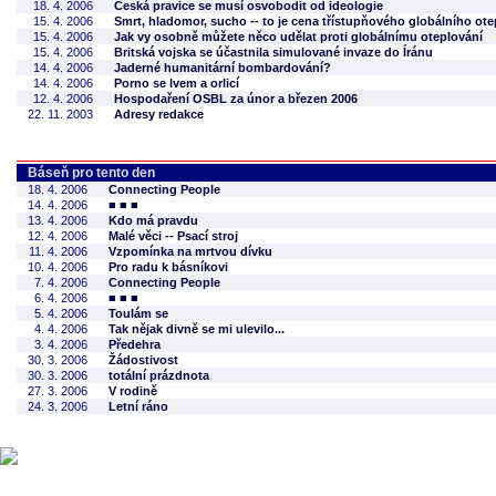
18. 4. 2006
Česká pravice se musí osvobodit od ideologie
15. 4. 2006
Smrt, hladomor, sucho -- to je cena třístupňového globálního ote
15. 4. 2006
Jak vy osobně můžete něco udělat proti globálnímu oteplování
15. 4. 2006
Britská vojska se účastnila simulované invaze do Íránu
14. 4. 2006
Jaderné humanitární bombardování?
14. 4. 2006
Porno se lvem a orlicí
12. 4. 2006
Hospodaření OSBL za únor a březen 2006
22. 11. 2003
Adresy redakce
Báseň pro tento den
18. 4. 2006
Connecting People
14. 4. 2006
■ ■ ■
13. 4. 2006
Kdo má pravdu
12. 4. 2006
Malé věci -- Psací stroj
11. 4. 2006
Vzpomínka na mrtvou dívku
10. 4. 2006
Pro radu k básníkovi
7. 4. 2006
Connecting People
6. 4. 2006
■ ■ ■
5. 4. 2006
Toulám se
4. 4. 2006
Tak nějak divně se mi ulevilo...
3. 4. 2006
Předehra
30. 3. 2006
Žádostivost
30. 3. 2006
totální prázdnota
27. 3. 2006
V rodině
24. 3. 2006
Letní ráno