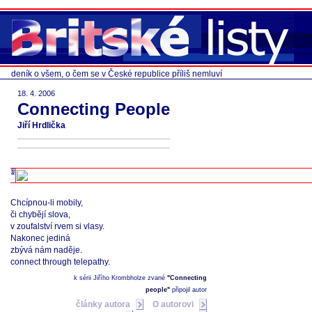
deník o všem, o čem se v České republice příliš nemluví
18. 4. 2006
Connecting People
Jiří Hrdlička
Chcípnou-li mobily,
či chybějí slova,
v zoufalství rvem si vlasy.
Nakonec jediná
zbývá nám naděje.
connect through telepathy.
k sérii Jiřího Krombholze zvané
"Connecting
people"
připojil autor
články autora
O autorovi