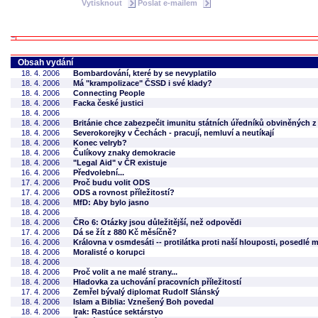
Vytisknout
Poslat e-mailem
Obsah vydání
18. 4. 2006
Bombardování, které by se nevyplatilo
18. 4. 2006
Má "krampolizace" ČSSD i své klady?
18. 4. 2006
Connecting People
18. 4. 2006
Facka české justici
18. 4. 2006
18. 4. 2006
Británie chce zabezpečit imunitu státních úředníků obviněných 
18. 4. 2006
Severokorejky v Čechách - pracují, nemluví a neutíkají
18. 4. 2006
Konec velryb?
18. 4. 2006
Čulíkovy znaky demokracie
18. 4. 2006
"Legal Aid" v ČR existuje
16. 4. 2006
Předvolební...
17. 4. 2006
Proč budu volit ODS
17. 4. 2006
ODS a rovnost příležitostí?
18. 4. 2006
MfD: Aby bylo jasno
18. 4. 2006
18. 4. 2006
ČRo 6: Otázky jsou důležitější, než odpovědi
17. 4. 2006
Dá se žít z 880 Kč měsíčně?
16. 4. 2006
Královna v osmdesáti -- protilátka proti naší hlouposti, posedlé 
18. 4. 2006
Moralisté o korupci
18. 4. 2006
18. 4. 2006
Proč volit a ne malé strany...
18. 4. 2006
Hladovka za uchování pracovních příležitostí
17. 4. 2006
Zemřel bývalý diplomat Rudolf Slánský
18. 4. 2006
Islam a Biblia: Vznešený Boh povedal
18. 4. 2006
Irak: Rastúce sektárstvo