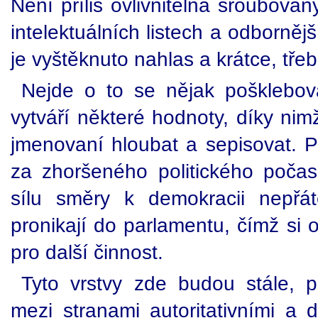
Není příliš ovlivnitelná šroubova
intelektuálních listech a odbornějš
je vyštěknuto nahlas a krátce, třeb
Nejde o to se nějak pošklebovat
vytváří některé hodnoty, díky nim
jmenovaní hloubat a sepisovat. P
za zhoršeného politického počasí
sílu směry k demokracii nepřát
pronikají do parlamentu, čímž si o
pro další činnost.
Tyto vrstvy zde budou stále, p
mezi stranami autoritativními a 