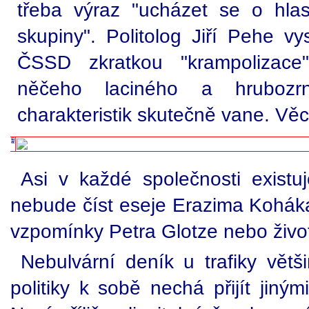
třeba výraz "ucházet se o hla
skupiny". Politolog Jiří Pehe vy
ČSSD zkratkou "krampolizace
něčeho laciného a hruboz
charakteristik skutečně vane. Věc j
Asi v každé společnosti existuj
nebude číst eseje Erazima Koháka
vzpomínky Petra Glotze nebo živo
Nebulvární deník u trafiky větš
politiky k sobě nechá přijít jiným