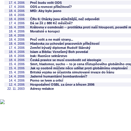
17. 4. 2006
Proč budu volit ODS
17. 4. 2006
ODS a rovnost příležitostí?
18. 4. 2006
MfD: Aby bylo jasno
18. 4. 2006
18. 4. 2006
ČRo 6: Otázky jsou důležitější, než odpovědi
17. 4. 2006
Dá se žít z 880 Kč měsíčně?
16. 4. 2006
Královna v osmdesáti -- protilátka proti naší hlouposti, posedlé 
18. 4. 2006
Moralisté o korupci
18. 4. 2006
18. 4. 2006
Proč volit a ne malé strany...
18. 4. 2006
Hladovka za uchování pracovních příležitostí
17. 4. 2006
Zemřel bývalý diplomat Rudolf Slánský
18. 4. 2006
Islam a Biblia: Vznešený Boh povedal
18. 4. 2006
Irak: Rastúce sektárstvo
18. 4. 2006
Česká pravice se musí osvobodit od ideologie
15. 4. 2006
Smrt, hladomor, sucho -- to je cena třístupňového globálního ote
15. 4. 2006
Jak vy osobně můžete něco udělat proti globálnímu oteplování
15. 4. 2006
Britská vojska se účastnila simulované invaze do Íránu
14. 4. 2006
Jaderné humanitární bombardování?
14. 4. 2006
Porno se lvem a orlicí
12. 4. 2006
Hospodaření OSBL za únor a březen 2006
22. 11. 2003
Adresy redakce