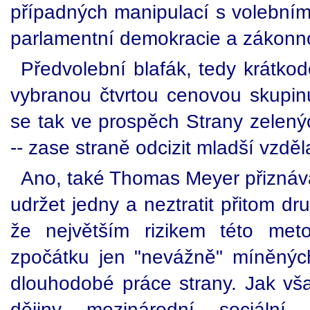
případných manipulací s volebními
parlamentní demokracie a zákonno
Předvolební blafák, tedy krátko
vybranou čtvrtou cenovou skupi
se tak ve prospěch Strany zelen
-- zase straně odcizit mladší vzděl
Ano, také Thomas Meyer přiznává,
udržet jedny a neztratit přitom d
že největším rizikem této met
zpočátku jen "nevážně" míněnýc
dlouhodobé práce strany. Jak vša
dějiny mezinárodní sociální