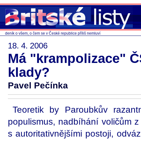
deník o všem, o čem se v České republice příliš nemluví
18. 4. 2006
Má "krampolizace" Č
klady?
Pavel Pečínka
Teoretik by Paroubkův razantn
populismus, nadbíhání voličům z 
s autoritativnějšími postoji, odvá