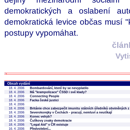
demokratických a oslabení autor
demokratická levice občas musí "
postupy vypomáhat.
člán
Vyt
Obsah vydání
18. 4. 2006
Bombardování, které by se nevyplatilo
18. 4. 2006
Má "krampolizace" ČSSD i své klady?
18. 4. 2006
Connecting People
18. 4. 2006
Facka české justici
18. 4. 2006
18. 4. 2006
Británie chce zabezpečit imunitu státních úředníků obviněných 
18. 4. 2006
Severokorejky v Čechách - pracují, nemluví a neutíkají
18. 4. 2006
Konec velryb?
18. 4. 2006
Čulíkovy znaky demokracie
18. 4. 2006
"Legal Aid" v ČR existuje
16. 4. 2006
Předvolební...