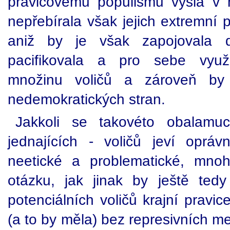
pravicovému populismu vyšla v n
nepřebírala však jejich extremní po
aniž by je však zapojovala
pacifikovala a pro sebe využi
množinu voličů a zároveň by 
nedemokratických stran.
Jakkoli se takovéto obalamuc
jednajících - voličů jeví opr
neetické a problematické, mn
otázku, jak jinak by ještě ted
potenciálních voličů krajní pravi
(a to by měla) bez represivních m