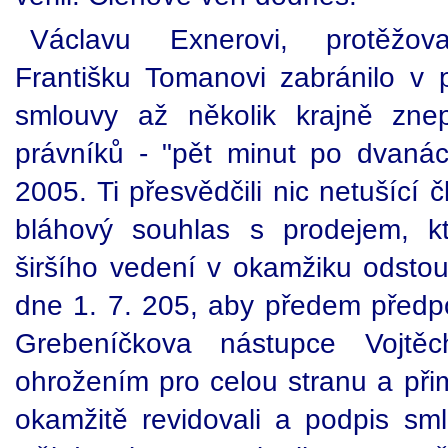
Václavu Exnerovi, protěž
Františku Tomanovi zabránilo v
smlouvy až několik krajně zne
právníků - "pět minut po dvaná
2005. Ti přesvědčili nic netušící 
bláhový souhlas s prodejem, kt
širšího vedení v okamžiku odsto
dne 1. 7. 205, aby předem předp
Grebeníčkova nástupce Vojtěc
ohrožením pro celou stranu a přim
okamžitě revidovali a podpis sml