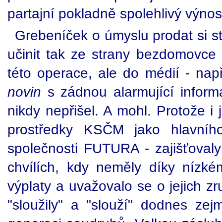
partajní pokladně spolehlivý výnos
Grebeníček o úmyslu prodat si st
učinit tak ze strany bezdomovc
této operace, ale do médií - nap
novin
s zádnou alarmující inform
nikdy nepřišel. A mohl. Protože i 
prostředky KSČM jako hlavního
společnosti FUTURA - zajišťovaly
chvílích, kdy neměly díky nízk
výplaty a uvažovalo se o jejich z
"sloužily" a "slouží" dodnes ze