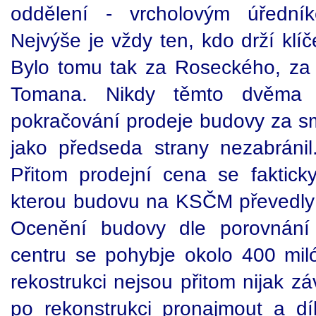
oddělení - vrcholovým úředník
Nejvýše je vždy ten, kdo drží klí
Bylo tomu tak za Roseckého, za
Tomana. Nikdy těmto dvěma
pokračování prodeje budovy za 
jako předseda strany nezabránil
Přitom prodejní cena se faktick
kterou budovu na KSČM převedly
Ocenění budovy dle porovnání
centru se pohybje okolo 400 mil
rekostrukci nejsou přitom nijak z
po rekonstrukci pronajmout a d