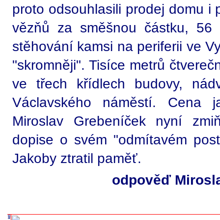
proto odsouhlasili prodej domu i 
vězňů za směšnou částku, 56 m
stěhování kamsi na periferii ve Vy
"skromněji". Tisíce metrů čtvereč
ve třech křídlech budovy, nád
Václavského náměstí. Cena ja
Miroslav Grebeníček nyní zmi
dopise o svém "odmítavém posto
Jakoby ztratil paměť.
odpověď Mirosl