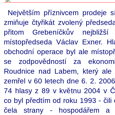
Největším příznivcem prodeje 
zmiňuje čtyřikát zvolený předsed
přitom Grebeníčkův nejbližší 
místopředseda Václav Exner. Hl
obchodní operace byl ale místop
se zodpovědností za ekonom
Roudnice nad Labem, který ale 
zemřel v 60 letech dne 6. 2. 2006
74 hlasy z 89 v květnu 2004 v Č
co byl předtím od roku 1993 - čil
čela strany - hospodářem a