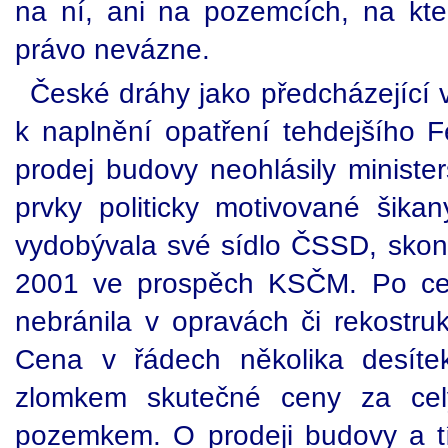
na ní, ani na pozemcích, na kter
právo nevázne.
České dráhy jako předcházející v
k naplnění opatření tehdejšího 
prodej budovy neohlásily minister
prvky politicky motivované šika
vydobývala své sídlo ČSSD, skon
2001 ve prospěch KSČM. Po ce
nebránila v opravách či rekostru
Cena v řádech několika desítek
zlomkem skutečné ceny za cel
pozemkem. O prodeji budovy a t