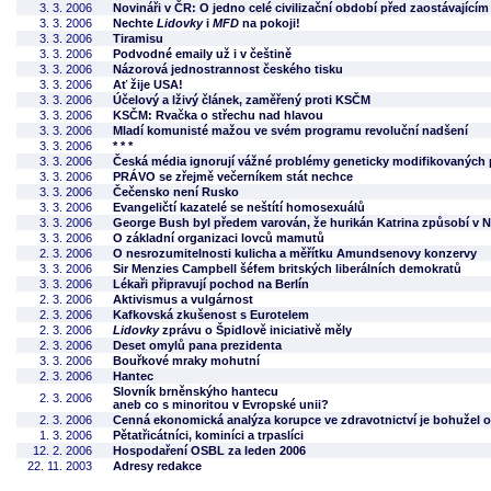
3. 3. 2006
Novináři v ČR: O jedno celé civilizační období před zaostávající
3. 3. 2006
Nechte
Lidovky
i
MFD
na pokoji!
3. 3. 2006
Tiramisu
3. 3. 2006
Podvodné emaily už i v češtině
3. 3. 2006
Názorová jednostrannost českého tisku
3. 3. 2006
Ať žije USA!
3. 3. 2006
Účelový a lživý článek, zaměřený proti KSČM
3. 3. 2006
KSČM: Rvačka o střechu nad hlavou
3. 3. 2006
Mladí komunisté mažou ve svém programu revoluční nadšení
3. 3. 2006
* * *
3. 3. 2006
Česká média ignorují vážné problémy geneticky modifikovaných 
3. 3. 2006
PRÁVO se zřejmě večerníkem stát nechce
3. 3. 2006
Čečensko není Rusko
3. 3. 2006
Evangeličtí kazatelé se neštítí homosexuálů
3. 3. 2006
George Bush byl předem varován, že hurikán Katrina způsobí v N
3. 3. 2006
O základní organizaci lovců mamutů
2. 3. 2006
O nesrozumitelnosti kulicha a měřítku Amundsenovy konzervy
3. 3. 2006
Sir Menzies Campbell šéfem britských liberálních demokratů
3. 3. 2006
Lékaři připravují pochod na Berlín
2. 3. 2006
Aktivismus a vulgárnost
2. 3. 2006
Kafkovská zkušenost s Eurotelem
2. 3. 2006
Lidovky
zprávu o Špidlově iniciativě měly
2. 3. 2006
Deset omylů pana prezidenta
3. 3. 2006
Bouřkové mraky mohutní
2. 3. 2006
Hantec
Slovník brněnskýho hantecu
2. 3. 2006
aneb co s minoritou v Evropské unii?
2. 3. 2006
Cenná ekonomická analýza korupce ve zdravotnictví je bohužel 
1. 3. 2006
Pětatřicátníci, kominíci a trpaslíci
12. 2. 2006
Hospodaření OSBL za leden 2006
22. 11. 2003
Adresy redakce