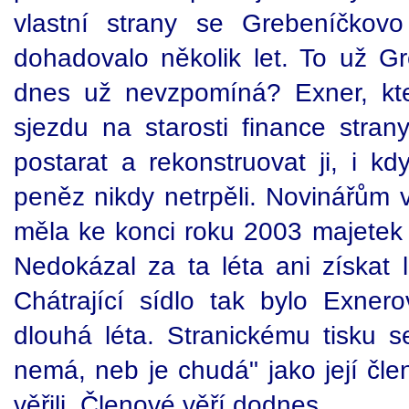
vlastní strany se Grebeníčkovo
dohadovalo několik let. To už G
dnes už nevzpomíná? Exner, kt
sjezdu na starosti finance stra
postarat a rekonstruovat ji, i k
peněz nikdy netrpěli. Novinářům v
měla ke konci roku 2003 majetek 
Nedokázal za ta léta ani získat 
Chátrající sídlo tak bylo Exnero
dlouhá léta. Stranickému tisku se
nemá, neb je chudá" jako její čle
věřili. Členové věří dodnes.