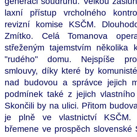
generaci soudruhů. Velkou zásluh
laxní přístup vrcholného kontr
revizní komise KSČM. Dlouhodo
Zmítko. Celá Tomanova operac
střeženým tajemstvím několika k
"rudého" domu. Nejspíše pro 
smlouvy, díky které by komunisté z
nad budovou a správce jejich m
podmínek také z jejich vlastní
Skončili by na ulici. Přitom budova
je plně ve vlastnictví KSČM
břemene ve prospěch slovenské S