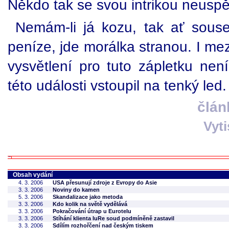
Někdo tak se svou intrikou neuspě
Nemám-li já kozu, tak ať sous
peníze, jde morálka stranou. I mez
vysvětlení pro tuto zápletku nen
této události vstoupil na tenký led.
člán
Vyt
Obsah vydání
4. 3. 2006
USA přesunují zdroje z Evropy do Asie
3. 3. 2006
Noviny do kamen
5. 3. 2006
Skandalizace jako metoda
3. 3. 2006
Kdo kolik na světě vydělává
3. 3. 2006
Pokračování útrap u Eurotelu
3. 3. 2006
Stíhání klienta IuRe soud podmíněně zastavil
3. 3. 2006
Sdílím rozhořčení nad českým tiskem