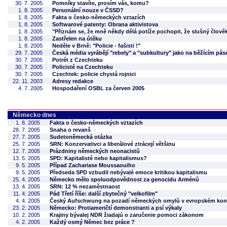
30. 7. 2005
Pomníky stavíte, prosím vás, komu?
1. 8. 2005
Personální nouze v ČSSD?
1. 8. 2005
Fakta o česko-německých vztazích
1. 8. 2005
Softwarové patenty: Obrana aktivistova
1. 8. 2005
"Přiznám se, že mně někdy dělá potíže pochopit, že slušný člově
1. 8. 2005
Zastřelen na útěku
1. 8. 2005
Neděle v Brně: "Policie - fašisti !"
29. 7. 2005
Česká média vyrábějí "rebely" a "subkultury" jako na běžícím pás
30. 7. 2005
Potrét z Czechteku
30. 7. 2005
Policisté na Czechteku
30. 7. 2005
Czechtek: policie chystá rojnici
22. 11. 2003
Adresy redakce
4. 7. 2005
Hospodaření OSBL za červen 2005
Německo dnes
1. 8. 2005
Fakta o česko-německých vztazích
28. 7. 2005
Snaha o revanš
27. 7. 2005
Sudetoněmecká otázka
25. 7. 2005
SRN: Konzervativci a liberálové ztrácejí většinu
12. 7. 2005
Prázdniny německých neonacistů
13. 5. 2005
SPD: Kapitalisté nebo kapitalismus?
9. 5. 2005
Případ Zachariase Moussaouiho
9. 5. 2005
Předseda SPD vzbudil nebývalé emoce kritikou kapitalismu
25. 4. 2005
Německo mělo spoluodpovědnost za genocidu Arménů
13. 4. 2005
SRN: 12 % nezaměstnaost
11. 4. 2005
Pád Třetí říše: další zbytečný "velkofilm"
4. 4. 2005
Český Aufschwung na pozadí německých omylů v evropském kon
23. 2. 2005
Německo: Protiameričtí demonstranti a psí výkaly
10. 2. 2005
Krajiny bývalej NDR žiadajú o zaručenie pomoci zákonom
4. 2. 2005
Každý osmý Němec bez práce ?