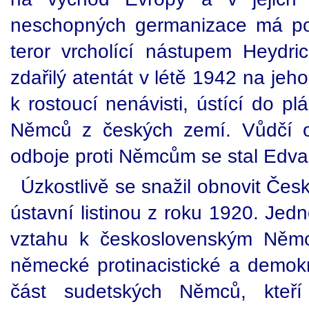
neschopných germanizace má poz
teror vrcholící nástupem Heydr
zdařilý atentát v létě 1942 na je
k rostoucí nenávisti, ústící do p
Němců z českých zemí. Vůdčí os
odboje proti Němcům se stal Edva
Úzkostlivě se snažil obnovit Čes
ústavní listinou z roku 1920. Jed
vztahu k československým Němc
německé protinacistické a demok
část sudetských Němců, kteří