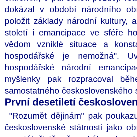
dokázal v období národního obr
položit základy národní kultury,
století i emancipace ve sféře h
vědom vzniklé situace a konsta
hospodářské je nemožná". U
hospodářské národní emancip
myšlenky pak rozpracoval běh
samostatného československého s
První desetiletí českoslove
"Rozumět dějinám" pak poukazuj
československé státnosti jako o