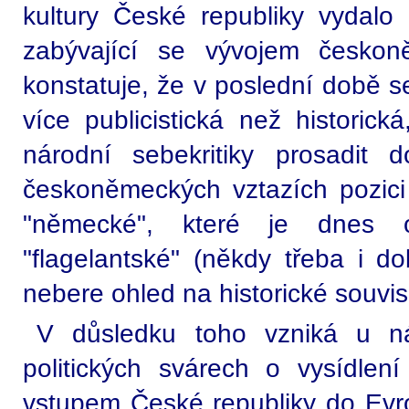
kultury České republiky vydalo
zabývající se vývojem českon
konstatuje, že v poslední době se
více publicistická než historick
národní sebekritiky prosadit
českoněmeckých vztazích pozici 
"německé", které je dnes ob
"flagelantské" (někdy třeba i do
nebere ohled na historické souvisl
V důsledku toho vzniká u nás
politických svárech o vysídlení
vstupem České republiky do Evro