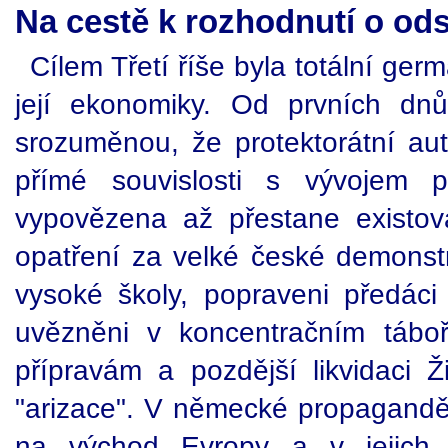
Na cestě k rozhodnutí o o
Cílem Třetí říše byla totální ge
její ekonomiky. Od prvních dn
srozuměnou, že protektorátní a
přímé souvislosti s vývojem p
vypovězena až přestane existova
opatření za velké české demonstr
vysoké školy, popraveni předáci
uvězněni v koncentračním táboř
přípravám a pozdější likvidaci Ž
"arizace". V německé propagandě
na východ Evropy a v jejich