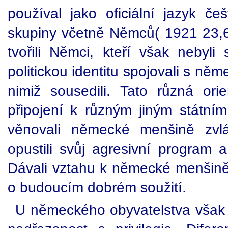
používal jako oficiální jazyk če
skupiny včetně Němců( 1921 23,6
tvořili Němci, kteří však nebyli
politickou identitu spojovali s ně
nimiž sousedili. Tato různá or
připojení k různým jiným státním
věnovali německé menšině zvlá
opustili svůj agresivní program 
Dávali vztahu k německé menšině
o budoucím dobrém soužití.
U německého obyvatelstva však 