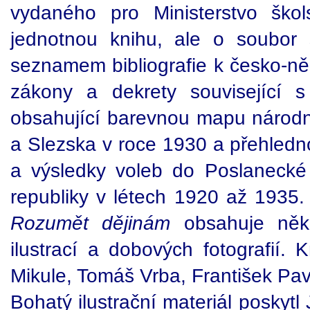
vydaného pro Ministerstvo škol
jednotnou knihu, ale o soubor 
seznamem bibliografie k česko-n
zákony a dekrety související 
obsahující barevnou mapu národ
a Slezska v roce 1930 a přehledno
a výsledky voleb do Poslaneck
republiky v létech 1920 až 1935.
Rozumět dějinám
obsahuje někol
ilustrací a dobových fotografií. 
Mikule, Tomáš Vrba, František Pav
Bohatý ilustrační materiál poskyt