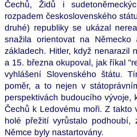
Čechů, Židů i sudetoněmecký
rozpadem československého státu
druhé) republiky se ukázal nereal
snažila orientovat na Německo 
základech. Hitler, když nenarazil
a 15. března okupoval, jak říkal "r
vyhlášení Slovenského štátu. T
poměr, a to nejen v státoprávní
perspektivách budoucího vývoje, k
Čechů k Ledovému moři. Z takto v
holé přežití vyrůstalo podhoubí,
Němce byly nastartovány.