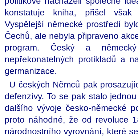
politikové nacházeli společné id
konstatuje kniha, přišel vša
Vyspělejší německé prostředí byl
Čechů, ale nebyla připraveno akce
program. Český a německý 
nepřekonatelných protikladů a 
germanizace.
U českých Němců pak prosazující
defenzívy. To se pak stalo jedno
dalšího vývoje česko-německé po
proto náhodné, že od revoluce 1
národnostního vyrovnání, které se