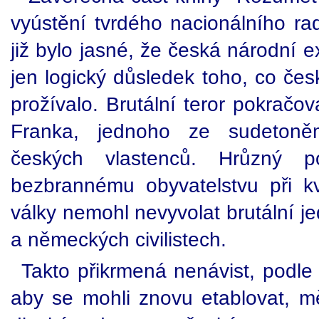
vyústění tvrdého nacionálního r
již bylo jasné, že česká národní e
jen logický důsledek toho, co če
prožívalo. Brutální teror pokračo
Franka, jednoho ze sudetoně
českých vlastenců. Hrůzný p
bezbrannému obyvatelstvu při k
války nemohl nevyvolat brutální 
a německých civilistech.
Takto přikrmená nenávist, podle 
aby se mohli znovu etablovat, m