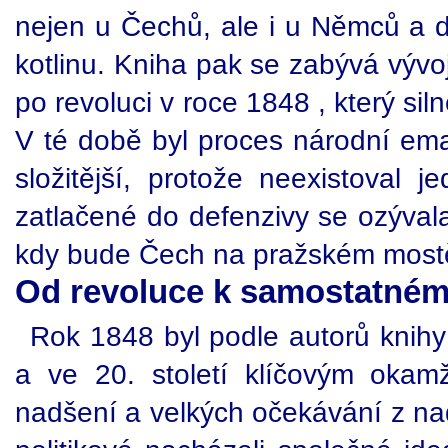
nejen u Čechů, ale i u Němců a d
kotlinu. Kniha pak se zabývá vývo
po revoluci v roce 1848 , který s
V té době byl proces národní ema
složitější, protože neexistoval
zatlačené do defenzivy se ozývala
kdy bude Čech na pražském mostě 
Od revoluce k samostatném
Rok 1848 byl podle autorů knih
a ve 20. století klíčovým okam
nadšení a velkých očekávání z nad