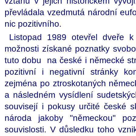
vztahů v jejich historickém vývo
převládala vzedmutá národní eufo
nic pozitivního.
Listopad 1989 otevřel dveře k
možnosti získané poznatky svobo
tuto dobu na české i německé stran
pozitivní i negativní stránky 
zejména po ztroskotaných německ
a následném vysídlení sudetský
souvisejí i pokusy určité české 
národa jakoby "německou" pozi
souvislosti. V důsledku toho vznik