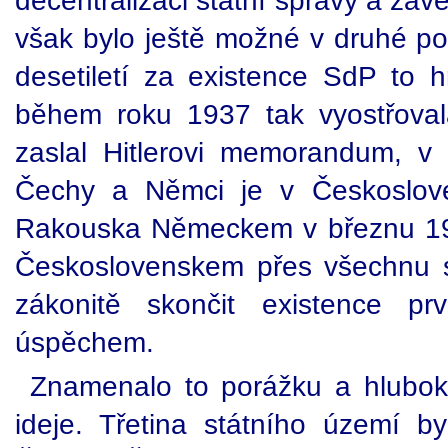
decentralizaci státní správy a za
však bylo ještě možné v druhé pol
desetiletí za existence SdP to h
během roku 1937 tak vyostřoval
zaslal Hitlerovi memorandum, v
Čechy a Němci je v Českoslove
Rakouska Německem v březnu 19
Československem přes všechnu s
zákonitě skončit existence pr
úspěchem.
Znamenalo to porážku a hluboko
ideje. Třetina státního území 