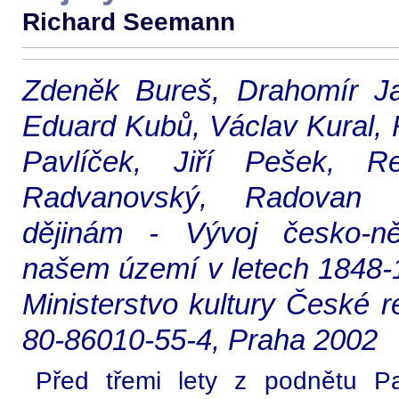
Richard Seemann
Zdeněk Bureš, Drahomír Ja
Eduard Kubů, Václav Kural, 
Pavlíček, Jiří Pešek, R
Radvanovský, Radovan 
dějinám - Vývoj česko-n
našem území v letech 1848-19
Ministerstvo kultury České r
80-86010-55-4, Praha 2002
Před třemi lety z podnětu Pa