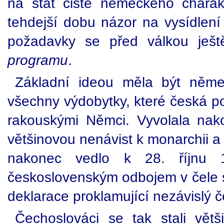
na stát čistě německého charakt
tehdejší dobu názor na vysídle
požadavky se před válkou ješt
programu
.
Základní ideou měla být němec
všechny výdobytky, které česká pol
rakouskými Němci. Vyvolala nak
většinovou nenávist k monarchii a ú
nakonec vedlo k 28. říjnu 
československým odbojem v čele 
deklarace proklamující nezávislý 
Čechoslováci se tak stali vět