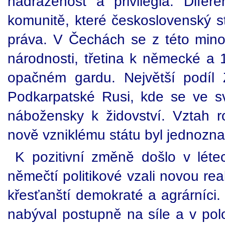
nadřazenost a privilegia. Difer
komunitě, které československý st
práva. V Čechách se z této minor
národnosti, třetina k německé a
opačném gardu. Největší podíl 
Podkarpatské Rusi, kde se ve své
nábožensky k židovství. Vztah r
nově vzniklému státu byl jednozna
K pozitivní změně došlo v létec
němečtí politikové vzali novou rea
křesťanští demokraté a agrárníci. 
nabýval postupně na síle a v polo