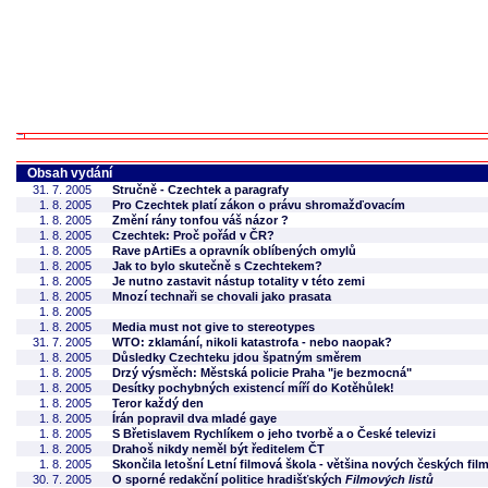
Obsah vydání
31. 7. 2005
Stručně - Czechtek a paragrafy
1. 8. 2005
Pro Czechtek platí zákon o právu shromažďovacím
1. 8. 2005
Změní rány tonfou váš názor ?
1. 8. 2005
Czechtek: Proč pořád v ČR?
1. 8. 2005
Rave pArtiEs a opravník oblíbených omylů
1. 8. 2005
Jak to bylo skutečně s Czechtekem?
1. 8. 2005
Je nutno zastavit nástup totality v této zemi
1. 8. 2005
Mnozí technaři se chovali jako prasata
1. 8. 2005
1. 8. 2005
Media must not give to stereotypes
31. 7. 2005
WTO: zklamání, nikoli katastrofa - nebo naopak?
1. 8. 2005
Důsledky Czechteku jdou špatným směrem
1. 8. 2005
Drzý výsměch: Městská policie Praha "je bezmocná"
1. 8. 2005
Desítky pochybných existencí míří do Kotěhůlek!
1. 8. 2005
Teror každý den
1. 8. 2005
Írán popravil dva mladé gaye
1. 8. 2005
S Břetislavem Rychlíkem o jeho tvorbě a o České televizi
1. 8. 2005
Drahoš nikdy neměl být ředitelem ČT
1. 8. 2005
Skončila letošní Letní filmová škola - většina nových českých fil
30. 7. 2005
O sporné redakční politice hradišťských
Filmových listů