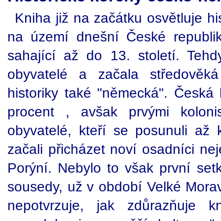
Kniha již na začátku osvětluje h
na území dnešní České republi
sahající až do 13. století. Teh
obyvatelé a začala středověká
historiky také "německá". Česká 
procent , avšak prvými koloni
obyvatelé, kteří se posunuli až
začali přicházet noví osadníci nej
Porýní. Nebylo to však první se
sousedy, už v období Velké Moravy 
nepotvrzuje, jak zdůrazňuje 