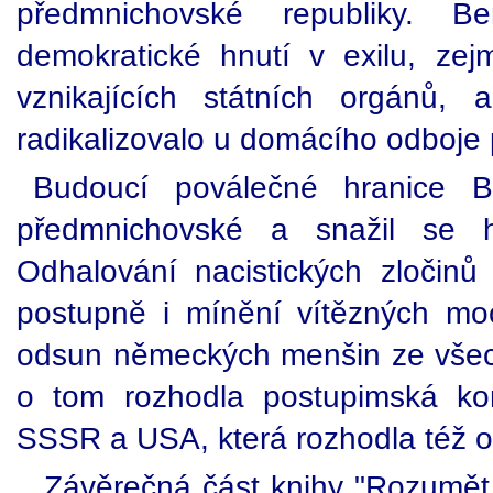
předmnichovské republiky. 
demokratické hnutí v exilu, zej
vznikajících státních orgánů,
radikalizovalo u domácího odboje
Budoucí poválečné hranice B
předmnichovské a snažil se h
Odhalování nacistických zločin
postupně i mínění vítězných mocn
odsun německých menšin ze všech
o tom rozhodla postupimská kon
SSSR a USA, která rozhodla též 
Závěrečná část knihy "Rozumět