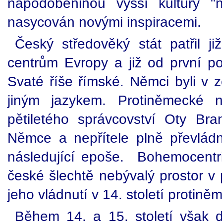
napodobeninou vyšší kultury "
nasycován novými inspiracemi.
Český středověký stát patřil 
centrům Evropy a již od první pol
Svaté říše římské. Němci byli v z
jiným jazykem. Protiněmecké n
pětiletého správcovství Oty Bra
Němce a nepřítele plně převládn
následující epoše. Bohemocentrist
české šlechtě nebývalý prostor v 
jeho vládnutí v 14. století protiněm
Během 14. a 15. století však 