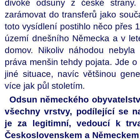
divoké odsuny z české strany.
zarámovat do transferů jako sou
toto vysídlení postihlo něco přes 
území dnešního Německa a v lete
domov. Nikoliv náhodou nebyl
práva menšin tehdy pojata. Jde 
jiné situace, navíc většinou gener
více jak půl stoletím.
Odsun německého obyvatelstva
všechny vrstvy, podílející se 
je za legitimní, vedoucí k t
Československem a Německem 