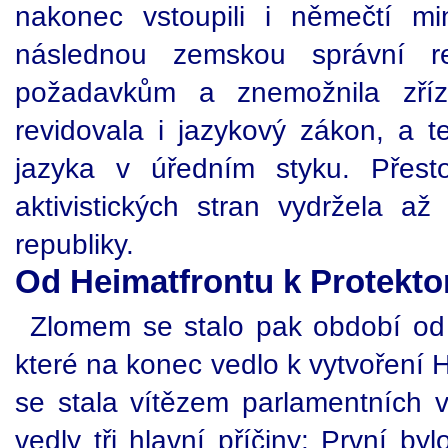
nakonec vstoupili i němečtí mi
následnou zemskou správní re
požadavkům a znemožnila zří
revidovala i jazykový zákon, a 
jazyka v úředním styku. Přes
aktivistických stran vydržela a
republiky.
Od Heimatfrontu k Protekto
Zlomem se stalo pak období od
které na konec vedlo k vytvoření 
se stala vítězem parlamentních 
vedly tři hlavní příčiny: První b