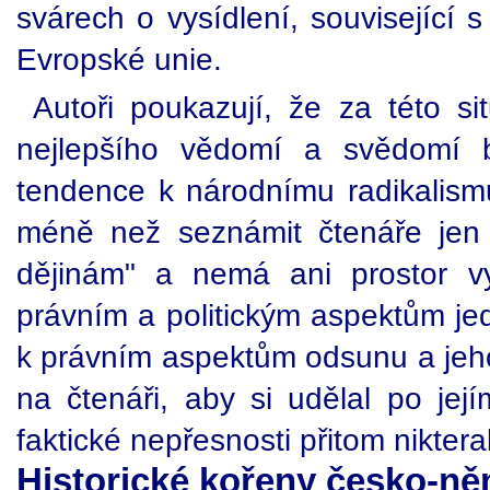
svárech o vysídlení, související
Evropské unie.
Autoři poukazují, že za této si
nejlepšího vědomí a svědomí 
tendence k národnímu radikalism
méně než seznámit čtenáře je
dějinám" a nemá ani prostor v
právním a politickým aspektům jed
k právním aspektům odsunu a jeho 
na čtenáři, aby si udělal po jej
faktické nepřesnosti přitom niktera
Historické kořeny česko-n