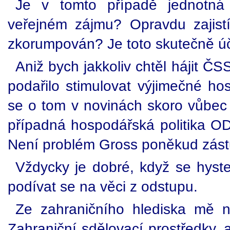
Je v tomto případě jednotná
veřejném zájmu? Opravdu zajist
zkorumpován? Je toto skutečně ú
Aniž bych jakkoliv chtěl hájit ČSS
podařilo stimulovat výjimečné ho
se o tom v novinách skoro vůbec
případná hospodářská politika OD
Není problém Gross poněkud zás
Vždycky je dobré, když se hyste
podívat se na věci z odstupu.
Ze zahraničního hlediska mě n
Zahraniční sdělovací prostředky, 