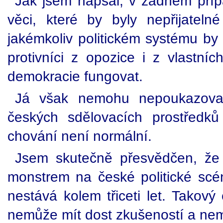
Jak jsem napsal, v žádném příp
věci, které by byly nepřijatel
jakémkoliv politickém systému by j
protivníci z opozice i z vlastn
demokracie fungovat.
Já však nemohu nepoukazova
českých sdělovacích prostředk
chování není normální.
Jsem skutečně přesvědčen, že 
monstrem na české politické scé
nestává kolem třiceti let. Takový
nemůže mít dost zkušeností a nemůž