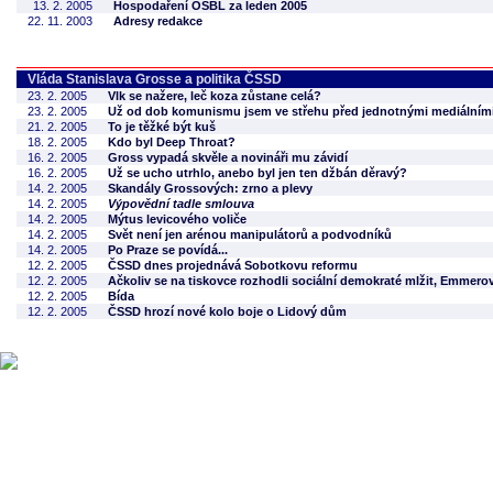
13. 2. 2005
Hospodaření OSBL za leden 2005
22. 11. 2003
Adresy redakce
Vláda Stanislava Grosse a politika ČSSD
23. 2. 2005
Vlk se nažere, leč koza zůstane celá?
23. 2. 2005
Už od dob komunismu jsem ve střehu před jednotnými mediální
21. 2. 2005
To je těžké být kuš
18. 2. 2005
Kdo byl Deep Throat?
16. 2. 2005
Gross vypadá skvěle a novináři mu závidí
16. 2. 2005
Už se ucho utrhlo, anebo byl jen ten džbán děravý?
14. 2. 2005
Skandály Grossových: zrno a plevy
14. 2. 2005
Výpovědní tadle smlouva
14. 2. 2005
Mýtus levicového voliče
14. 2. 2005
Svět není jen arénou manipulátorů a podvodníků
14. 2. 2005
Po Praze se povídá...
12. 2. 2005
ČSSD dnes projednává Sobotkovu reformu
12. 2. 2005
Ačkoliv se na tiskovce rozhodli sociální demokraté mlžit, Emmerov
12. 2. 2005
Bída
12. 2. 2005
ČSSD hrozí nové kolo boje o Lidový dům