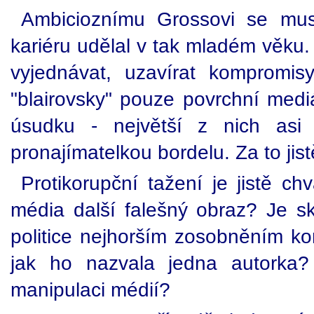
Ambicioznímu Grossovi se muse
kariéru udělal v tak mladém věku. 
vyjednávat, uzavírat kompromis
"blairovsky" pouze povrchní med
úsudku - největší z nich asi
pronajímatelkou bordelu. Za to jist
Protikorupční tažení je jistě ch
média další falešný obraz? Je s
politice nejhorším zosobněním ko
jak ho nazvala jedna autorka?
manipulaci médií?