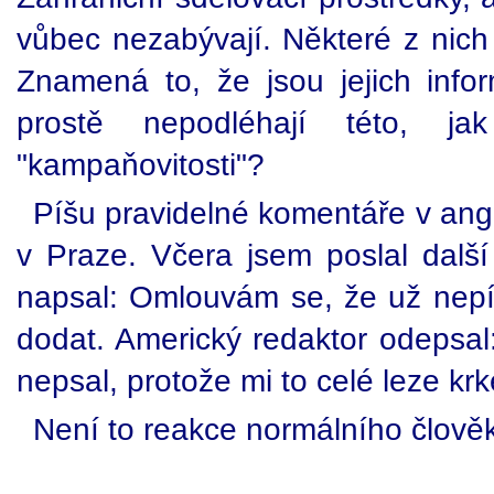
vůbec nezabývají. Některé z nich
Znamená to, že jsou jejich inf
prostě nepodléhají této, ja
"kampaňovitosti"?
Píšu pravidelné komentáře v angli
v Praze. Včera jsem poslal dalš
napsal: Omlouvám se, že už nep
dodat. Americký redaktor odepsal
nepsal, protože mi to celé leze kr
Není to reakce normálního člově