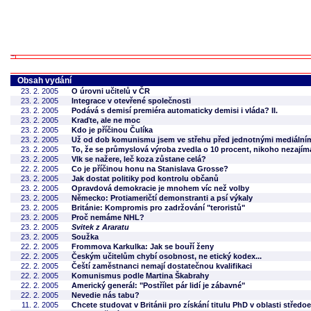
Obsah vydání
23. 2. 2005
O úrovni učitelů v ČR
23. 2. 2005
Integrace v otevřené společnosti
23. 2. 2005
Podává s demisí premiéra automaticky demisi i vláda? II.
23. 2. 2005
Kraďte, ale ne moc
23. 2. 2005
Kdo je příčinou Čulíka
23. 2. 2005
Už od dob komunismu jsem ve střehu před jednotnými mediáln
23. 2. 2005
To, že se průmyslová výroba zvedla o 10 procent, nikoho nezajím
23. 2. 2005
Vlk se nažere, leč koza zůstane celá?
22. 2. 2005
Co je příčinou honu na Stanislava Grosse?
23. 2. 2005
Jak dostat politiky pod kontrolu občanů
23. 2. 2005
Opravdová demokracie je mnohem víc než volby
23. 2. 2005
Německo: Protiameričtí demonstranti a psí výkaly
23. 2. 2005
Británie: Kompromis pro zadržování "teroristů"
23. 2. 2005
Proč nemáme NHL?
23. 2. 2005
Svitek z Araratu
23. 2. 2005
Soužka
22. 2. 2005
Frommova Karkulka: Jak se bouří ženy
22. 2. 2005
Českým učitelům chybí osobnost, ne etický kodex...
22. 2. 2005
Čeští zaměstnanci nemají dostatečnou kvalifikaci
22. 2. 2005
Komunismus podle Martina Škabrahy
22. 2. 2005
Americký generál: "Postřílet pár lidí je zábavné"
22. 2. 2005
Nevedie nás tabu?
11. 2. 2005
Chcete studovat v Británii pro získání titulu PhD v oblasti střed