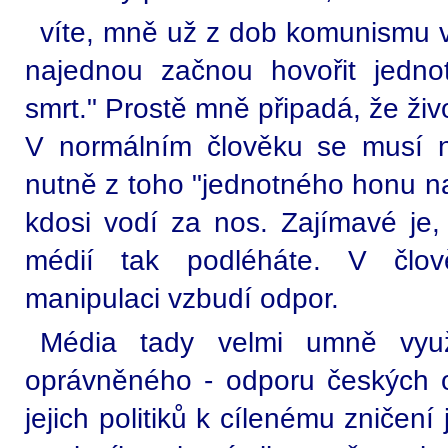
víte, mně už z dob komunismu 
najednou začnou hovořit jedno
smrt." Prostě mně připadá, že živ
V normálním člověku se musí n
nutně z toho "jednotného honu na
kdosi vodí za nos. Zajímavé je,
médií tak podléháte. V člov
manipulaci vzbudí odpor.
Média tady velmi umně využ
oprávněného - odporu českých ob
jejich politiků k cílenému zničen