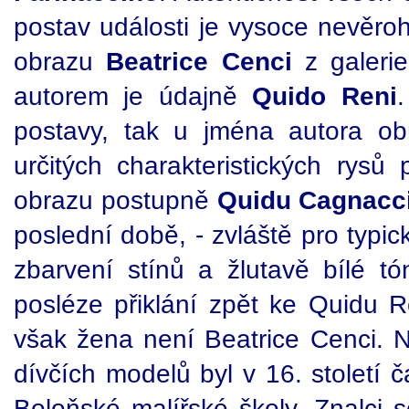
postav události je vysoce nevěroh
obrazu
Beatrice Cenci
z galeri
autorem je údajně
Quido Reni
postavy, tak u jména autora ob
určitých charakteristických rysů p
obrazu postupně
Quidu Cagnacc
poslední době, - zvláště pro typic
zbarvení stínů a žlutavě bílé tó
posléze přiklání zpět ke Quidu
však žena není Beatrice Cenci. N
dívčích modelů byl v 16. století
Boloňské malířské školy. Znalci s