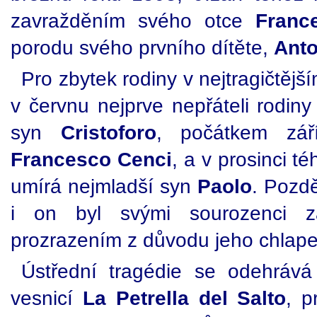
zavražděním svého otce
Franc
porodu svého prvního dítěte,
Anto
Pro zbytek rodiny v nejtragičtěj
v červnu nejprve nepřáteli rodiny
syn
Cristoforo
, počátkem zář
Francesco Cenci
, a v prosinci 
umírá nejmladší syn
Paolo
. Pozdě
i on byl svými sourozenci 
prozrazením z důvodu jeho chlape
Ústřední tragédie se odehrá
vesnicí
La Petrella del Salto
, p