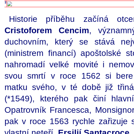
Historie příběhu začíná o
Cristoforem Cencim
, významn
duchovním, který se stává nej
(ministrem financí) apoštolské s
nahromadí velké movité i nemovi
svou smrtí v roce 1562 si be
matku svého, v té době již třin
(*1549), kterého pak činí hlav
Opatrovník Francesca, Monsign
pak v roce 1563 rychle zařizuje 
vlastní neteří,
Ersilií Santacroce
.