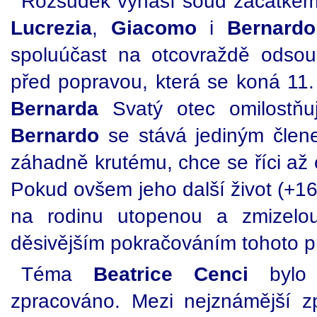
Rozsudek vynáší soud začátkem
Lucrezia
,
Giacomo
i
Bernardo
spoluúčast na otcovraždě odsouze
před popravou, která se koná 11.
Bernarda
Svatý otec omilostňuj
Bernardo
se stává jediným člene
záhadně krutému, chce se říci až 
Pokud ovšem jeho další život (+1
na rodinu utopenou a zmizelou
děsivějším pokračováním tohoto pr
Téma
Beatrice Cenci
bylo j
zpracováno. Mezi nejznámější z