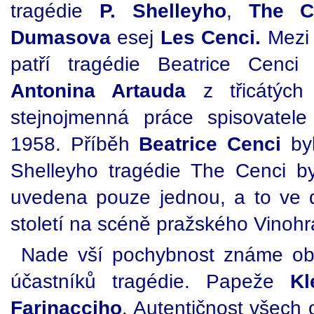
tragédie
P. Shelleyho
,
The C
Dumasova
esej
Les Cenci.
Mezi
patří tragédie Beatrice Cenci
Antonina Artauda
z třicátých 
stejnojmenná práce spisovatel
1958. Příběh
Beatrice Cenci
by
Shelleyho tragédie The Cenci b
uvedena pouze jednou, a to ve 
století na scéně pražského Vinohr
Nade vší pochybnost známe ob
účastníků tragédie. Papeže
Kl
Farinacciho
. Autentičnost všech 