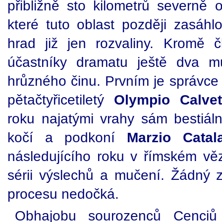
přibližně sto kilometrů severně
které tuto oblast později zasáhlo
hrad již jen rozvaliny. Kromě 
účastníky dramatu ještě dva mu
hrůzného činu. Prvním je správce 
pětačtyřicetiletý
Olympio Calvet
roku najatými vrahy sám bestiá
kočí a podkoní
Marzio Catal
následujícího roku v římském v
sérii výslechů a mučení. Žádný
procesu nedočká.
Obhajobu sourozenců Cenciů