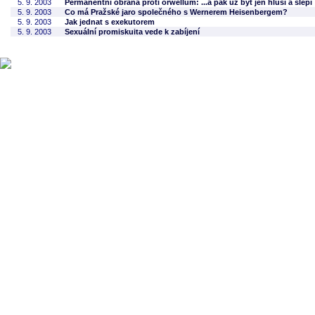
5. 9. 2003
Permanentní obrana proti orwellům: ...a pak už být jen hluší a slepí
5. 9. 2003
Co má Pražské jaro společného s Wernerem Heisenbergem?
5. 9. 2003
Jak jednat s exekutorem
5. 9. 2003
Sexuální promiskuita vede k zabíjení