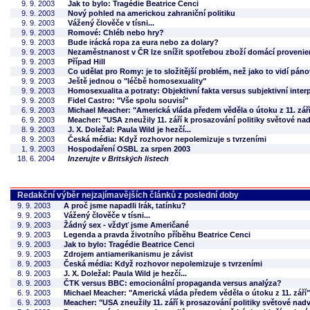
9. 9. 2003
Jak to bylo: Tragédie Beatrice Cenci
9. 9. 2003
Nový pohled na americkou zahraniční politiku
9. 9. 2003
Vážený člověče v tísni...
9. 9. 2003
Romové: Chléb nebo hry?
9. 9. 2003
Bude irácká ropa za eura nebo za dolary?
9. 9. 2003
Nezaměstnanost v ČR lze snížit spotřebou zboží domácí proveni
9. 9. 2003
Případ Hill
9. 9. 2003
Co udělat pro Romy: je to složitější problém, než jako to vidí pán
9. 9. 2003
Ještě jednou o "léčbě homosexuality"
9. 9. 2003
Homosexualita a potraty: Objektivní fakta versus subjektivní inter
9. 9. 2003
Fidel Castro: "Vše spolu souvisí"
6. 9. 2003
Michael Meacher: "Americká vláda předem věděla o útoku z 11. zář
6. 9. 2003
Meacher: "USA zneužily 11. září k prosazování politiky světové na
8. 9. 2003
J. X. Doležal: Paula Wild je hezčí...
8. 9. 2003
Česká média: Když rozhovor nepolemizuje s tvrzeními
1. 9. 2003
Hospodaření OSBL za srpen 2003
18. 6. 2004
Inzerujte v Britských listech
Redakční výběr nejzajímavějších článků z poslední doby
9. 9. 2003
A proč jsme napadli Irák, tatínku?
9. 9. 2003
Vážený člověče v tísni...
9. 9. 2003
Žádný sex - vždyť jsme Američané
9. 9. 2003
Legenda a pravda životního příběhu Beatrice Cenci
9. 9. 2003
Jak to bylo: Tragédie Beatrice Cenci
9. 9. 2003
Zdrojem antiamerikanismu je závist
8. 9. 2003
Česká média: Když rozhovor nepolemizuje s tvrzeními
8. 9. 2003
J. X. Doležal: Paula Wild je hezčí...
8. 9. 2003
ČTK versus BBC: emocionální propaganda versus analýza?
6. 9. 2003
Michael Meacher: "Americká vláda předem věděla o útoku z 11. září"
6. 9. 2003
Meacher: "USA zneužily 11. září k prosazování politiky světové nad