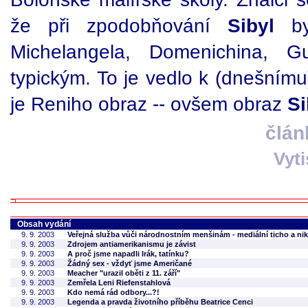
že při zpodobňování
Sibyl
byl
Michelangela, Domenichina, G
typickým. To je vedlo k (dnešnímu
je Reniho obraz -- ovšem obraz
Si
člán
Vyt
Obsah vydání
9. 9. 2003
Veřejná služba vůči národnostním menšinám - mediální ticho a ni
9. 9. 2003
Zdrojem antiamerikanismu je závist
9. 9. 2003
A proč jsme napadli Irák, tatínku?
9. 9. 2003
Žádný sex - vždyť jsme Američané
9. 9. 2003
Meacher "urazil oběti z 11. září"
9. 9. 2003
Zemřela Leni Riefenstahlová
9. 9. 2003
Kdo nemá rád odbory...?!
9. 9. 2003
Legenda a pravda životního příběhu Beatrice Cenci