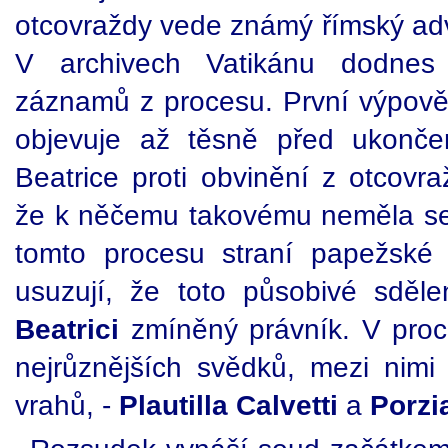
otcovraždy vede známý římský a
V archivech Vatikánu dodnes 
záznamů z procesu. První výpověď
objevuje až těsně před ukonče
Beatrice proti obvinění z otcovra
že k něčemu takovému neměla seb
tomto procesu straní papežské st
usuzují, že toto působivé sděl
Beatrici
zmíněný právník. V pro
nejrůznějších svědků, mezi nim
vrahů, -
Plautilla Calvetti
a
Porzi