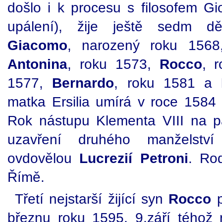
došlo i k procesu s filosofem G
upálení), žije ještě sedm d
Giacomo
, narozený roku 156
Antonina
, roku 1573,
Rocco
, 
1577,
Bernardo
, roku 1581 a
matka Ersilia umírá v roce 158
Rok nástupu Klementa VIII na p
uzavření druhého manželstv
ovdovělou
Lucrezií Petroni
. Rod
Římě.
Třetí nejstarší žijící syn
Rocco
p
březnu roku 1595, 9.září téhož r