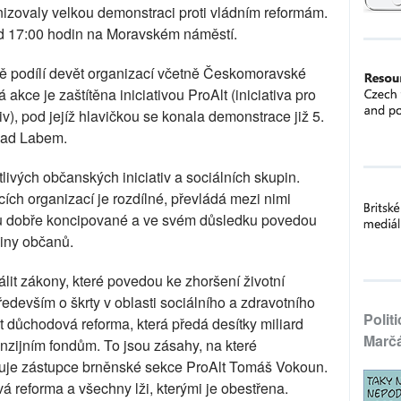
nizovaly velkou demonstraci proti vládním reformám.
od 17:00 hodin na Moravském náměstí.
ně podílí devět organizací včetně Českomoravské
kce je zaštítěna iniciativou ProAlt (iniciativa pro
iv), pod jejíž hlavičkou se konala demonstrace již 5.
 nad Labem.
tlivých občanských iniciativ a sociálních skupin.
ích organizací je rozdílné, převládá mezi nimi
ou dobře koncipované a ve svém důsledku povedou
šiny občanů.
lit zákony, které povedou ke zhoršení životní
edevším o škrty v oblasti sociálního a zdravotního
Polit
t důchodová reforma, která předá desítky miliard
Marč
zijním fondům. To jsou zásahy, na které
ětluje zástupce brněnské sekce ProAlt Tomáš Vokoun.
 reforma a všechny lži, kterými je obestřena.