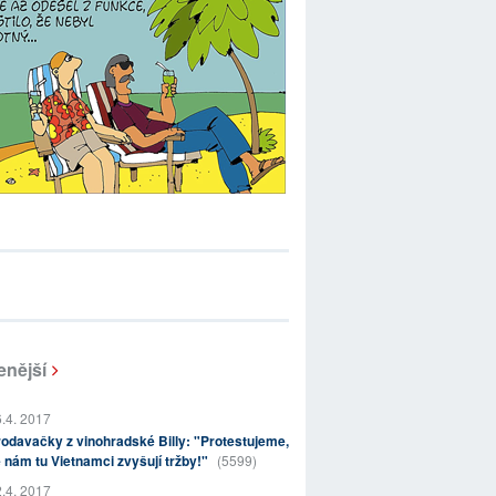
enější
.4. 2017
odavačky z vinohradské Billy: "Protestujeme,
 nám tu Vietnamci zvyšují tržby!"
(5599)
.4. 2017