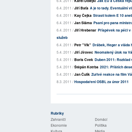
6.4. 2011 /
Karel Dolejší
Jak EU a Česká repu
6.4. 2011 /
Jiří Baťa
A je to tady. Eventuální 
6.4. 2011 /
Kay Čejka
Strasti kolem E 10 ane
6.4. 2011 /
Jan Sláma
Psaní pro pana ministr
6.4. 2011 /
Jiří Hrebenar
Příspěvek na péči v 
služeb
6.4. 2011 /
Petr "Vlk"
Drábek, Heger a vláda
5.4. 2011 /
Jiří Jírovec
Neomalený útok na V
5.4. 2011 /
Boris Cvek
Duben 2011: Rozklad 
5.4. 2011 /
Štěpán Kotrba
2021: Příštích dese
5.4. 2011 /
Jan Čulík
Zuřivé reakce na film V
8.3. 2011 /
Hospodaření OSBL za únor 2011
Rubriky
 Listy
Zahraničí
Domácí
Ekonomie
Politika
Kultura
Média