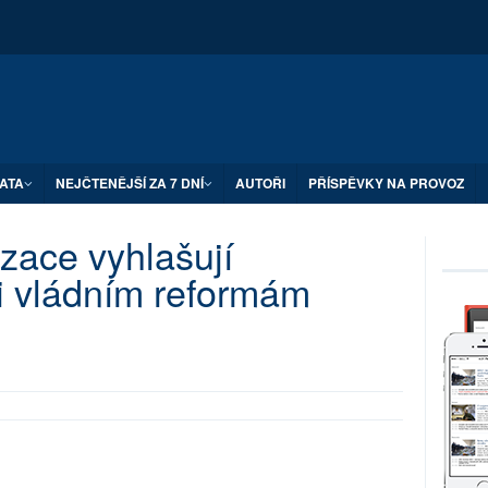
ATA
NEJČTENĚJŠÍ ZA 7 DNÍ
AUTOŘI
PŘÍSPĚVKY NA PROVOZ
zace vyhlašují
i vládním reformám