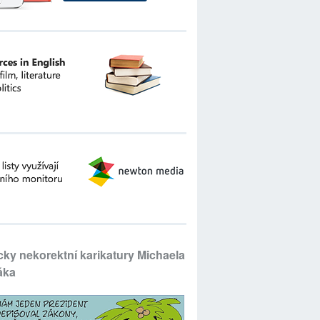
icky nekorektní karikatury Michaela
áka