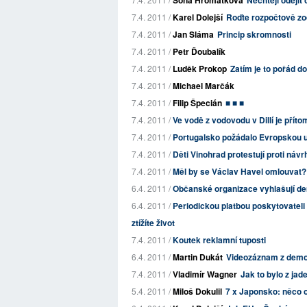
Soňa Hromátková
Nechtějí odejí
7.4. 2011 /
Karel Dolejší
Roďte rozpočtově z
7.4. 2011 /
Jan Sláma
Princip skromnosti
7.4. 2011 /
Petr Ďoubalík
7.4. 2011 /
Luděk Prokop
Zatím je to pořád d
7.4. 2011 /
Michael Marčák
7.4. 2011 /
Filip Špecián
■ ■ ■
7.4. 2011 /
Ve vodě z vodovodu v Dillí je příto
7.4. 2011 /
Portugalsko požádalo Evropskou u
7.4. 2011 /
Děti Vinohrad protestují proti náv
7.4. 2011 /
Měl by se Václav Havel omlouvat?
6.4. 2011 /
Občanské organizace vyhlašují de
6.4. 2011 /
Periodickou platbou poskytovateli
ztížíte život
7.4. 2011 /
Koutek reklamní tuposti
6.4. 2011 /
Martin Dukát
Videozáznam z demon
7.4. 2011 /
Vladimír Wagner
Jak to bylo z ja
5.4. 2011 /
Miloš Dokulil
7 x Japonsko: něco o