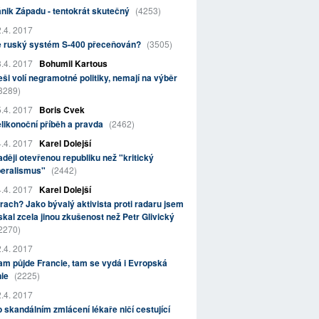
nik Západu - tentokrát skutečný
(4253)
.4. 2017
e ruský systém S-400 přeceňován?
(3505)
.4. 2017
Bohumil Kartous
ši volí negramotné politiky, nemají na výběr
3289)
.4. 2017
Boris Cvek
likonoční příběh a pravda
(2462)
.4. 2017
Karel Dolejší
ději otevřenou republiku než "kritický
beralismus"
(2442)
.4. 2017
Karel Dolejší
rach? Jako bývalý aktivista proti radaru jsem
skal zcela jinou zkušenost než Petr Glivický
2270)
.4. 2017
m půjde Francie, tam se vydá i Evropská
nie
(2225)
.4. 2017
 skandálním zmlácení lékaře ničí cestující