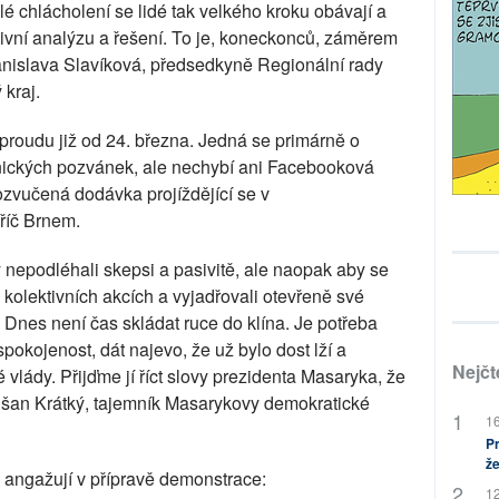
álé chlácholení se lidé tak velkého kroku obávají a
ativní analýzu a řešení. To je, koneckonců, záměrem
tanislava Slavíková, předsedkyně Regionální rady
kraj.
roudu již od 24. března. Jedná se primárně o
tronických pozvánek, ale nechybí ani Facebooková
zvučená dodávka projíždějící se v
říč Brnem.
nepodléhali skepsi a pasivitě, ale naopak aby se
kolektivních akcích a vyjadřovali otevřeně své
 Dnes není čas skládat ruce do klína. Je potřeba
spokojenost, dát najevo, že už bylo dost lží a
Nejčt
vlády. Přijďme jí říct slovy prezidenta Masaryka, že
 Dušan Krátký, tajemník Masarykovy demokratické
16
Pr
že
 angažují v přípravě demonstrace:
12