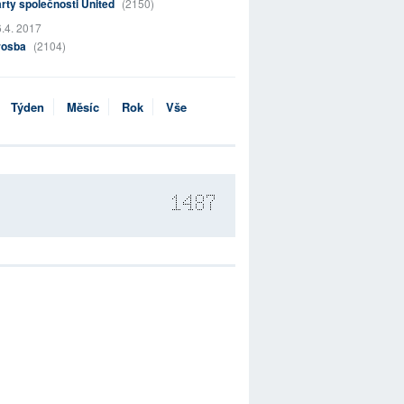
rty společnosti United
(2150)
.4. 2017
rosba
(2104)
Týden
Měsíc
Rok
Vše
1487