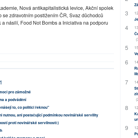
Zá
demie, Nová antikapitalistická levice, Akční spolek
12
b se zdravotním postižením ČR, Svaz důchodců
J
k a násilí, Food Not Bombs a Iniciativa na podporu
13
Če
(
15
Ve
14
Ra
li
1
14
St
omoci pro zámožné
zí
(
na a podvádění
ášejí to, co politici řeknou"
12
Ka
i nutnou, ani postačující podmínkou novinářské servility
u
ostí proti novinářské servilnosti:)
12
ch
Po