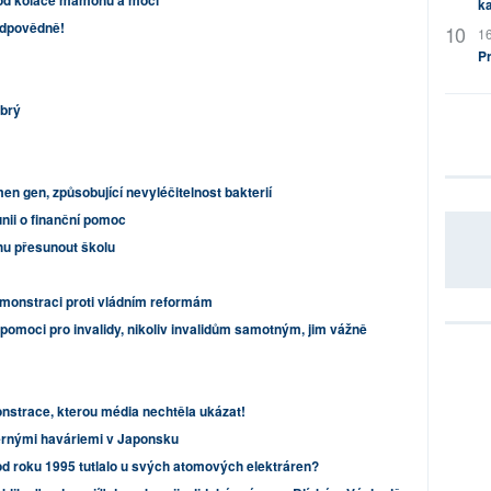
t od koláče mamonu a moci
ka
odpovědně!
16
P
obrý
men gen, způsobující nevyléčitelnost bakterií
nii o finanční pomoc
rhu přesunout školu
monstraci proti vládním reformám
 pomoci pro invalidy, nikoliv invalidům samotným, jim vážně
strace, kterou média nechtěla ukázat!
dernými haváriemi v Japonsku
d roku 1995 tutlalo u svých atomových elektráren?