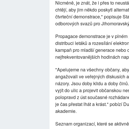
Nicméně, je znát, že i přes to neust
chtějí, aby jim někdo poskytl altern
čtvrteční demonstrace," popisuje S
odborových svazů pro Jihomoravský 
Propagace demonstrace je v plném p
distribuci letáků a rozesílání elek
kampaň pro mladší generace nebo o
nejfrekventovanějších hodinách nap
"Apelujeme na všechny občany, aby 
angažovali ve veřejných diskusích a 
názory. Jsou doby klidu a doby činů.
vyjít do ulic a projevit občanskou ne
polopravd z úst současné rozhádané 
je čas přestat lhát a krást." pobízí
akademie.
Seznam organizací, které se aktivně