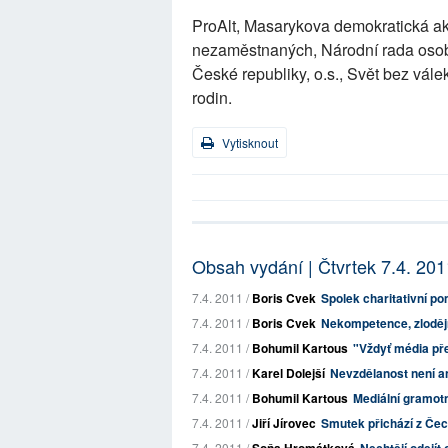
ProAlt, Masarykova demokratická aka
nezaměstnaných, Národní rada oso
České republiky, o.s., Svět bez vále
rodin.
Vytisknout
Obsah vydání | Čtvrtek 7.4. 201
7.4. 2011 /
Boris Cvek
Spolek charitativní p
7.4. 2011 /
Boris Cvek
Nekompetence, zloděj
7.4. 2011 /
Bohumil Kartous
"Vždyť média přen
7.4. 2011 /
Karel Dolejší
Nevzdělanost není an
7.4. 2011 /
Bohumil Kartous
Mediální gramotn
7.4. 2011 /
Jiří Jírovec
Smutek přichází z Če
7.4. 2011 /