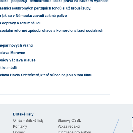
blika "podporují" demokracii a lidská práva na Blízkém Východě
vlastníci soukromých penzijních fondů si už brousí zuby.
b jak se v Německu zavádí zelené palivo
a dopravy a rozumné lidi
sociální reformě způsobí chaos a komercionalizaci sociálních
 heparinových vrahů
áclava Moravce
vlády Václava Klause
t let médií
áclava Havla
, které vůbec nejsou o tom filmu
Odcházení
Britské listy
O nás - Britské listy
Stanovy OSBL
Kontakty
Vzkaz redakci
Opravy
Informace pro autory