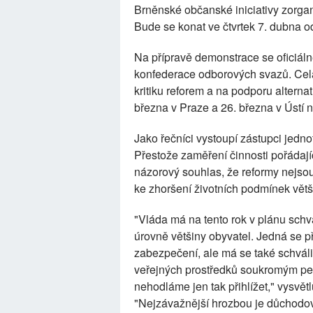
Brněnské občanské iniciativy zorga
Bude se konat ve čtvrtek 7. dubna 
Na přípravě demonstrace se oficiál
konfederace odborových svazů. Celá a
kritiku reforem a na podporu alternat
března v Praze a 26. března v Ústí
Jako řečníci vystoupí zástupci jedno
Přestože zaměření činnosti pořádajíc
názorový souhlas, že reformy nejs
ke zhoršení životních podmínek vět
"Vláda má na tento rok v plánu schvá
úrovně většiny obyvatel. Jedná se př
zabezpečení, ale má se také schváli
veřejných prostředků soukromým pen
nehodláme jen tak přihlížet," vysv
"Nejzávažnější hrozbou je důchodová