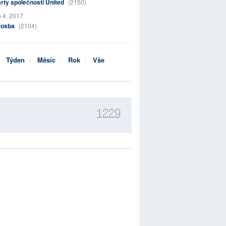
rty společnosti United
(2150)
.4. 2017
rosba
(2104)
Týden
Měsíc
Rok
Vše
1229