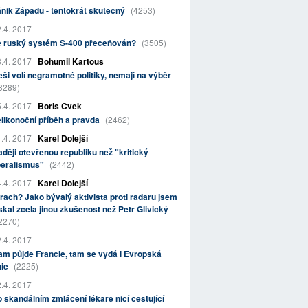
nik Západu - tentokrát skutečný
(4253)
.4. 2017
e ruský systém S-400 přeceňován?
(3505)
.4. 2017
Bohumil Kartous
ši volí negramotné politiky, nemají na výběr
3289)
.4. 2017
Boris Cvek
likonoční příběh a pravda
(2462)
.4. 2017
Karel Dolejší
ději otevřenou republiku než "kritický
beralismus"
(2442)
.4. 2017
Karel Dolejší
rach? Jako bývalý aktivista proti radaru jsem
skal zcela jinou zkušenost než Petr Glivický
2270)
.4. 2017
m půjde Francie, tam se vydá i Evropská
nie
(2225)
.4. 2017
 skandálním zmlácení lékaře ničí cestující