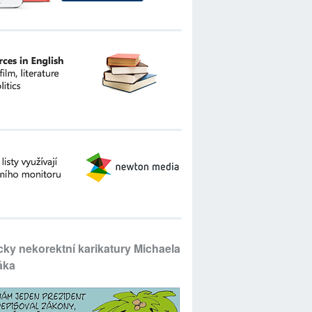
icky nekorektní karikatury Michaela
áka