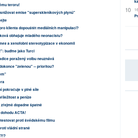
ka
ému teroru!
16
nižovat emise "superskleníkových plynů"
P
cejte
ro klienta dopouštět mediálních manipulací?
ková obhajuje mladého neonacistu?
a xenofobni stereotypizace v ekonomii
imes
!": buďme jako Turci
radice poražený volbu neuznává
 dokonce "zelenou" -- prioritou?
jem"
era
 pokračuje v plné síle
íležitost a peníze
ii zřejmě dopadne špatně
te dohodu ACTA!
rotestovat proti švédskému filmu
roti vládní straně
.?!?