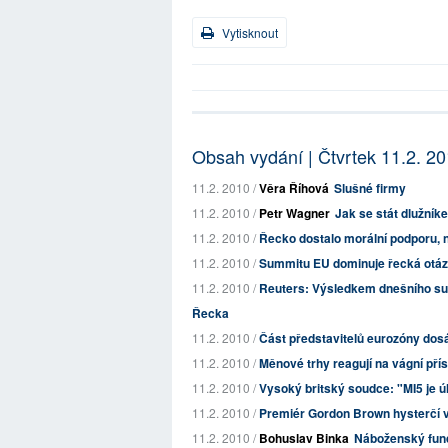
Vytisknout
Obsah vydání | Čtvrtek 11.2. 2
11.2. 2010 /
Věra Říhová
Slušné firmy
11.2. 2010 /
Petr Wagner
Jak se stát dlužní
11.2. 2010 /
Řecko dostalo morální podporu, n
11.2. 2010 /
Summitu EU dominuje řecká otá
11.2. 2010 /
Reuters: Výsledkem dnešního sum
Řecka
11.2. 2010 /
Část představitelů eurozóny do
11.2. 2010 /
Měnové trhy reagují na vágní př
11.2. 2010 /
Vysoký britský soudce: "MI5 je ú
11.2. 2010 /
Premiér Gordon Brown hysterčí 
11.2. 2010 /
Bohuslav Binka
Náboženský fun