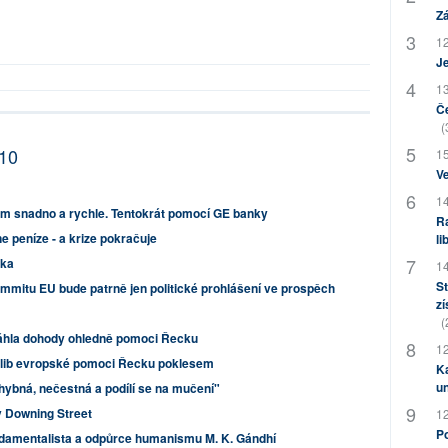
Zá
12
J
13
Če
(
010
15
Ve
14
kem snadno a rychle. Tentokrát pomocí GE banky
Ra
e peníze - a krize pokračuje
li
zka
14
St
mitu EU bude patrně jen politické prohlášení ve prospěch
zí
(
sáhla dohody ohledně pomoci Řecku
12
íslib evropské pomoci Řecku poklesem
Ka
u
hybná, nečestná a podílí se na mučení"
v Downing Street
12
Po
damentalista a odpůrce humanismu M. K. Gándhí