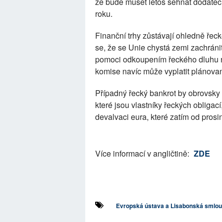
že bude muset letos sehnat dodatečn
roku.
Finanční trhy zůstávají ohledně řeck
se, že se Unie chystá zemi zachrán
pomoci odkoupením řeckého dluhu n
komise navíc může vyplatit plánov
Případný řecký bankrot by obrovsky 
které jsou vlastníky řeckých obligací
devalvaci eura, které zatím od prosi
Více informací v angličtině:
ZDE
Evropská ústava a Lisabonská smlo