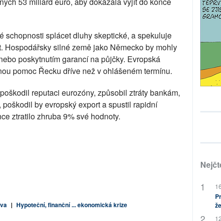
ých 53 miliard euro, aby dokázala vyjít do konce
é schopnosti splácet dluhy skeptické, a spekuluje
it. Hospodářsky silné země jako Německo by mohly
ebo poskytnutím garancí na půjčky. Evropská
anou pomoc Řecku dříve než v ohlášeném termínu.
poškodil reputaci eurozóny, způsobil ztráty bankám,
, poškodil by evropský export a spustil rapidní
nce ztratilo zhruba 9% své hodnoty.
Nejčt
16
Pr
uva
|
Hypoteční, finanční ... ekonomická krize
že
12