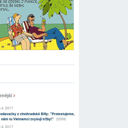
enější
.4. 2017
odavačky z vinohradské Billy: "Protestujeme,
 nám tu Vietnamci zvyšují tržby!"
(5599)
.4. 2017