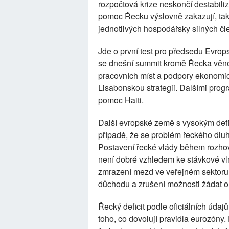
rozpočtová krize neskončí destabili
pomoc Řecku výslovně zakazují, takž
jednotlivých hospodářsky silných č
Jde o první test pro předsedu Evro
se dnešní summit kromě Řecka věnov
pracovních míst a podpory ekonomick
Lisabonskou strategii. Dalšími pro
pomoc Haiti.
Další evropské země s vysokým defic
případě, že se problém řeckého dluh
Postavení řecké vlády během rozhov
není dobré vzhledem ke stávkové vlně
zmrazení mezd ve veřejném sektoru,
důchodu a zrušení možnosti žádat 
Řecký deficit podle oficiálních úda
toho, co dovolují pravidla eurozóny.