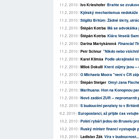
11.2. 2010 /
Ivo Krieshofer
Braňte se zvukov
11.2. 2010 /
Kjótský mechanismus nedokáže s
11.2. 2010 /
Stiglitz Britům: Žádné škrty, utrá
11.2. 2010 /
Štěpán Kotrba
Má se advokátka p
11.2. 2010 /
Štěpán Kotrba
Klára Veselá Sam
11.2. 2010 /
Darina Martykánová
Financial T
11.2. 2010 /
Petr Schnur
"Nikdo nebo všichni
11.2. 2010 /
Karel Klimša
Podle ukrajinské t
11.2. 2010 /
Miloš Dokulil
Které zájmy jsou --
11.2. 2010 /
O MIchaela Moora "není v ČR zá
11.2. 2010 /
Štěpán Steiger
Omyl Jana Fisch
11.2. 2010 /
Marihuana: Hon na Konopnou paní
11.2. 2010 /
Nové zadání ZUR -- nepromarnit př
10.2. 2010 /
S budoucími penzisty to v Britán
9.2. 2010 /
Europoslanci, až přijde čas vetuj
10.2. 2010 /
Polští rybáři jedou do Bruselu p
10.2. 2010 /
Ruský ministr financí vystupuje p
10.2. 2010 /
Ladislav Žák
Víra v budoucnost..