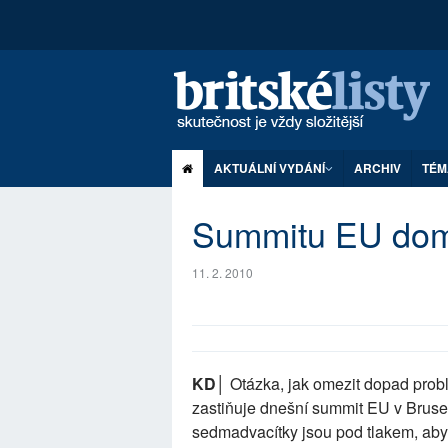
AKTUÁLNÍ VYDÁNÍ
ARCHIV
TÉM
Summitu EU domi
11. 2. 2010
KD│
Otázka, jak omezit dopad probl
zastiňuje dnešní summit EU v Bruselu
sedmadvacítky jsou pod tlakem, aby 