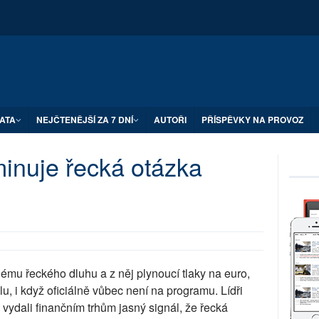
ATA
NEJČTENĚJŠÍ ZA 7 DNÍ
AUTOŘI
PŘÍSPĚVKY NA PROVOZ
nuje řecká otázka
ému řeckého dluhu a z něj plynoucí tlaky na euro,
, i když oficiálně vůbec není na programu. Lídři
vydali finančním trhům jasný signál, že řecká