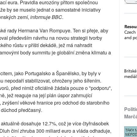
zací eura. Pravidla eurozóny přitom společnou
e by se muselo jednat o samostatné iniciativy
lenských zemí,
informuje BBC
.
pské rady Hermana Van Rompuye. Ten si přeje, aby
al především návrhu na novou strategii tvorby
ého růstu v příští dekádě, jež má nahradit
gramovými body summitu je globální změna klimatu a
item, jako Portugalsko a Španělsko, by byly v
u nepodaří stabilizovat, ohroženy jeho šířením.
orů, před nimiž oficiálně žádala pouze o "podporu",
, jež reaguje na její plán úspor zahrnující
 zvýšení věkové hranice pro odchod do starobního
Polit
o důchod předčasný.
Marč
jů aktuálně dosahuje 12.7%, což je více čtyřnásobek
 Dluh činí zhruba 300 miliard euro a vláda odhaduje,