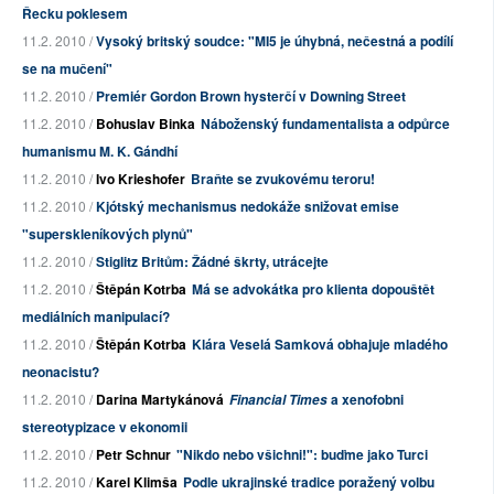
Řecku poklesem
11.2. 2010 /
Vysoký britský soudce: "MI5 je úhybná, nečestná a podílí
se na mučení"
11.2. 2010 /
Premiér Gordon Brown hysterčí v Downing Street
11.2. 2010 /
Bohuslav Binka
Náboženský fundamentalista a odpůrce
humanismu M. K. Gándhí
11.2. 2010 /
Ivo Krieshofer
Braňte se zvukovému teroru!
11.2. 2010 /
Kjótský mechanismus nedokáže snižovat emise
"superskleníkových plynů"
11.2. 2010 /
Stiglitz Britům: Žádné škrty, utrácejte
11.2. 2010 /
Štěpán Kotrba
Má se advokátka pro klienta dopouštět
mediálních manipulací?
11.2. 2010 /
Štěpán Kotrba
Klára Veselá Samková obhajuje mladého
neonacistu?
11.2. 2010 /
Darina Martykánová
a xenofobni
Financial Times
stereotypizace v ekonomii
11.2. 2010 /
Petr Schnur
"Nikdo nebo všichni!": buďme jako Turci
11.2. 2010 /
Karel Klimša
Podle ukrajinské tradice poražený volbu