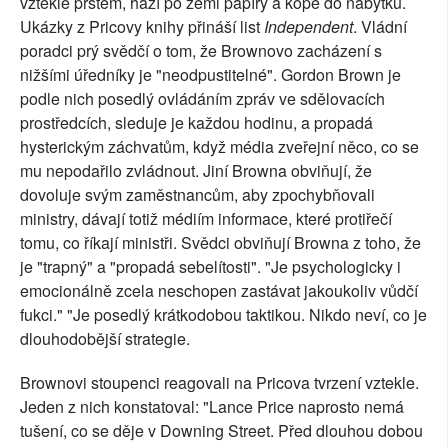
vztekle prstem, hází po zemi papíry a kope do nábytku.
Ukázky z Pricovy knihy přináší list
Independent
. Vládní
poradci prý svědčí o tom, že Brownovo zacházení s
nižšími úředníky je "neodpustitelné". Gordon Brown je
podle nich posedlý ovládáním zpráv ve sdělovacích
prostředcích, sleduje je každou hodinu, a propadá
hysterickým záchvatům, když média zveřejní něco, co se
mu nepodařilo zvládnout. Jiní Browna obviňují, že
dovoluje svým zaměstnancům, aby zpochybňovali
ministry, dávají totiž médiím informace, které protiřečí
tomu, co říkají ministři. Svědci obviňují Browna z toho, že
je "trapný" a "propadá sebelítosti". "Je psychologicky i
emocionálně zcela neschopen zastávat jakoukoliv vůdčí
fukci." "Je posedlý krátkodobou taktikou. Nikdo neví, co je
dlouhodobější strategie.
Brownovi stoupenci reagovali na Pricova tvrzení vztekle.
Jeden z nich konstatoval: "Lance Price naprosto nemá
tušení, co se děje v Downing Street. Před dlouhou dobou