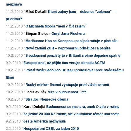
neuznává
11.2. 2010 /
Miloš Dokulil
Které zájmy jsou -- dokonce "zelenou" --
prioritou?
11.2. 2010 /
O MIchaela Moora "není v ČR zájem"
11.2. 2010 /
Štěpán Steiger
Omyl Jana Fischera
11.2. 2010 /
Marihuana: Hon na Konopnou paní pokračuje v plné síle
11.2. 2010 /
Nové zadání ZUR -- nepromarnit příležitost a peníze
10.2. 2010 /
S budoucími penzisty to v Británii zřejmě dopadne špatně
9.2. 2010 /
Europoslanci, až přijde čas vetujte dohodu ACTA!
10.2. 2010 /
Polští rybáři jedou do Bruselu protestovat proti švédskému
filmu
10.2. 2010 /
Ruský ministr financí vystupuje proti vládní straně
10.2. 2010 /
Ladislav Žák
Víra v budoucnost...?!?
10.2. 2010 /
Stratfor: Německé dilema
9.2. 2010 /
Karel Dolejší
Budoucnost se nestará, aneb O víře v rutinu
9.2. 2010 /
Za jízdné 20 000 Kč ročně, ale v autobuse téměř umrznete
9.2. 2010 /
Ještě Amerika nezhynula
2.2. 2010 /
Hospodaření OSBL za leden 2010