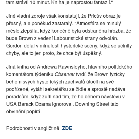
tam strávil 10 minut. Kniha je naprostou fantazií."
Jiné vládní zdroje však konstatují, že Pricův obraz je
přesný, ale poněkud zastaralý. "Atmosféra se minulý
měsíc zlepšila, když konečně byla odstraněna hrozba, že
bude Brown z vedení Labouristické strany odvolán.
Gordon dělal v minulosti hysterické scény, když se učinily
chyby, ale to jen proto, že chce být úspěšný.
Jiná kniha od Andrewa Rawnsleyho, hlavního politického
komentátora týdeníku
Observer
tvrdí, že Brown fyzicky
během svých hysterických záchvatů útočil na své
podřízené, vytáhl sekretářku ze židle a sprostě nadával
poradcům, když zuřil nad tím, že ho během návštěvu v
USA Barack Obama ignoroval. Downing Street tato
obvinění popírá.
Podrobnosti v angličtině
ZDE