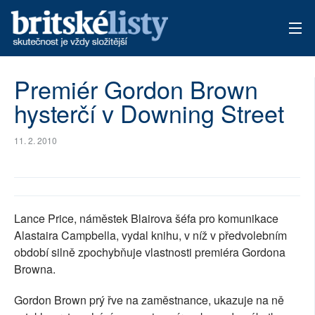
AKTUÁLNÍ VYDÁNÍ
Premiér Gordon Brown
hysterčí v Downing Street
ARCHIV
TÉMATA
11. 2. 2010
AUTOŘI
PŘÍSPĚVKY NA PROVOZ
Lance Price, náměstek Blairova šéfa pro komunikace
Alastaira Campbella, vydal knihu, v níž v předvolebním
období silně zpochybňuje vlastnosti premiéra Gordona
Browna.
Gordon Brown prý řve na zaměstnance, ukazuje na ně