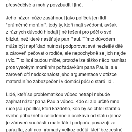
přesvědčivě a mohly povzbudit i jiné.
Jeho názor může zasáhnout jako políček jen lidi
"průměrně morální", tedy ty, kteří mají svědomí, avšak
z různých důvodů hledají jiné řešení pro péči o své
blízké, než které nastiňuje pan Paul. Tímto důvodem
může být například nutnost podporovat své nezletilé dítě
a zároveň pečovat o rodiče, ale nepochybně se jich najde
i víc. Tito lidé budou mlčet, protože lze těžko něco namítat
proti vysokým morálním požadavkům pana Paula, ale
zároveň cítí nedokonalost jeho argumentace v otázce
materiálního zabezpečení v domácí péči o staré lidi.
Lidé, kteří se problematikou vůbec netrápí nebude
zajímat názor pana Paula vůbec. Kdo si ale určitě mne
ruce jsou politici, kteří každého, kdo by se chtěl starat o
svého příbuzného celodenně a očekává od státu (jehož
je zároveň součástí ) materiální podporu, považují za
parazita, zatímco hromady velkozlodějů, kteří beztrestně