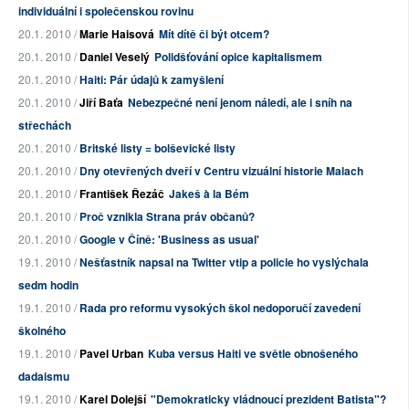
individuální i společenskou rovinu
20.1. 2010 /
Marie Haisová
Mít dítě či být otcem?
20.1. 2010 /
Daniel Veselý
Polidšťování opice kapitalismem
20.1. 2010 /
Haiti: Pár údajů k zamyšlení
20.1. 2010 /
Jiří Baťa
Nebezpečné není jenom náledí, ale i sníh na
střechách
20.1. 2010 /
Britské listy = bolševické listy
20.1. 2010 /
Dny otevřených dveří v Centru vizuální historie Malach
20.1. 2010 /
František Řezáč
Jakeš à la Bém
20.1. 2010 /
Proč vznikla Strana práv občanů?
20.1. 2010 /
Google v Číně: 'Business as usual'
19.1. 2010 /
Nešťastník napsal na Twitter vtip a policie ho vyslýchala
sedm hodin
19.1. 2010 /
Rada pro reformu vysokých škol nedoporučí zavedení
školného
19.1. 2010 /
Pavel Urban
Kuba versus Haiti ve světle obnošeného
dadaismu
19.1. 2010 /
Karel Dolejší
"Demokraticky vládnoucí prezident Batista"?