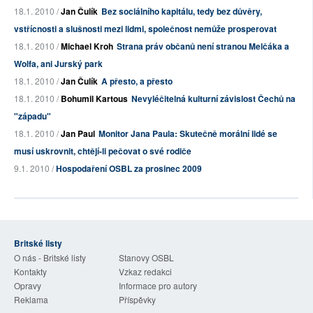
18.1. 2010 /
Jan Čulík
Bez sociálního kapitálu, tedy bez důvěry,
vstřícnosti a slušnosti mezi lidmi, společnost nemůže prosperovat
18.1. 2010 /
Michael Kroh
Strana práv občanů není stranou Melčáka a
Wolfa, ani Jurský park
18.1. 2010 /
Jan Čulík
A přesto, a přesto
18.1. 2010 /
Bohumil Kartous
Nevyléčitelná kulturní závislost Čechů na
"západu"
18.1. 2010 /
Jan Paul
Monitor Jana Paula: Skutečně morální lidé se
musí uskrovnit, chtějí-li pečovat o své rodiče
9.1. 2010 /
Hospodaření OSBL za prosinec 2009
Britské listy
O nás - Britské listy
Stanovy OSBL
Kontakty
Vzkaz redakci
Opravy
Informace pro autory
Reklama
Příspěvky