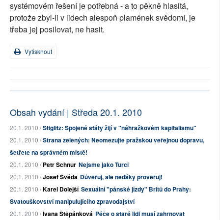
systémovém řešení je potřebná - a to pěkně hlasitá,
protože zbyl-li v lidech alespoň plamének svědomí, je
třeba jej posilovat, ne hasit.
Vytisknout
Obsah vydání | Středa 20.1. 2010
20.1. 2010 /
Stiglitz: Spojené státy žijí v "náhražkovém kapitalismu"
20.1. 2010 /
Strana zelených: Neomezujte pražskou veřejnou dopravu,
šetřete na správném místě!
20.1. 2010 /
Petr Schnur
Nejsme jako Turci
20.1. 2010 /
Josef Švéda
Důvěřuj, ale neďáky prověřuj!
20.1. 2010 /
Karel Dolejší
Sexuální "pánské jízdy" Britů do Prahy:
Svatouškovství manipulujícího zpravodajství
20.1. 2010 /
Ivana Štěpánková
Péče o staré lidi musí zahrnovat