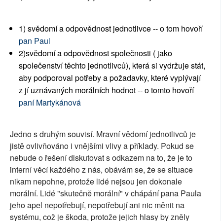
1) svědomí a odpovědnost jednotlivce -- o tom hovoří
pan Paul
2)svědomí a odpovědnost společnosti ( jako
společenství těchto jednotlivců), která si vydržuje stát,
aby podporoval potřeby a požadavky, které vyplývají
z jí uznávaných morálních hodnot -- o tomto hovoří
paní Martykánová
Jedno s druhým souvisí. Mravní vědomí jednotlivců je
jistě ovlivňováno i vnějšími vlivy a příklady. Pokud se
nebude o řešení diskutovat s odkazem na to, že je to
interní věcí každého z nás, obávám se, že se situace
nikam nepohne, protože lidé nejsou jen dokonale
morální. Lidé "skutečně morální" v chápání pana Paula
jeho apel nepotřebují, nepotřebují ani nic měnit na
systému, což je škoda, protože jejich hlasy by zněly