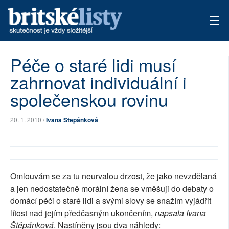
AKTUÁLNÍ VYDÁNÍ
Péče o staré lidi musí
zahrnovat individuální i
ARCHIV
společenskou rovinu
TÉMATA
20. 1. 2010 /
Ivana Štěpánková
AUTOŘI
PŘÍSPĚVKY NA PROVOZ
Omlouvám se za tu neurvalou drzost, že jako nevzdělaná
a jen nedostatečně morální žena se vměšuji do debaty o
domácí péči o staré lidi a svými slovy se snažím vyjádřit
lítost nad jejím předčasným ukončením,
napsala Ivana
Štěpánková
. Nastíněny jsou dva náhledy: