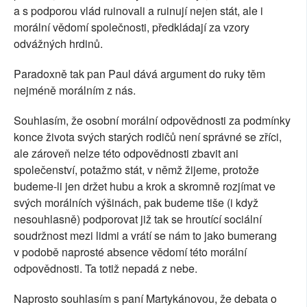
a s podporou vlád ruinovali a ruinují nejen stát, ale i
morální vědomí společnosti, předkládají za vzory
odvážných hrdinů.
Paradoxně tak pan Paul dává argument do ruky těm
nejméně morálním z nás.
Souhlasím, že osobní morální odpovědnosti za podmínky
konce života svých starých rodičů není správné se zříci,
ale zároveň nelze této odpovědnosti zbavit ani
společenství, potažmo stát, v němž žijeme, protože
budeme-li jen držet hubu a krok a skromně rozjímat ve
svých morálních výšinách, pak budeme tiše (i když
nesouhlasně) podporovat již tak se hroutící sociální
soudržnost mezi lidmi a vrátí se nám to jako bumerang
v podobě naprosté absence vědomí této morální
odpovědnosti. Ta totiž nepadá z nebe.
Naprosto souhlasím s paní Martykánovou, že debata o