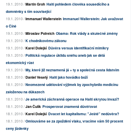
19.1. 2010 /
Martin Groh
Haiti pohledem člověka sousedícího a
domněnky s tím související
19.1. 2010 /
Immanuel Wallerstein
Immanuel Wallerstein: Jak uvažovat
o Číně
19.1. 2010 /
Miroslav Polreich
Obama: Rok vlády a skutečné změny
19.1. 2010 /
K chodníkovému zákonu
19.1. 2010 /
Karel Dolejší
Důvěra versus identifikační mimikry
19.1. 2010 /
Politická regulace úklidu sněhu aneb jak se dělá
ekonomický růst
19.1. 2010 /
My, které již neznamená já + ty a společná cesta lidstvím
18.1. 2010 /
Daniel Veselý
Haiti jako hovádko boží
18.1. 2010 /
Neomezené udělování výjimek by zpochybnilo medicínu
založenou na důkazech
18.1. 2010 /
Je americká záchranná operace na Haiti skrytou invazí?
18.1. 2010 /
Jan Čulík
Prosperovat znamená důvěřovat
18.1. 2010 /
Karel Dolejší
Dvacet let kapitalismu: "Ještě" nedůvěra?
18.1. 2010 /
Omlouváme se za zpoždění vlaku, vracíme vám 50 procent
ceny jízdenky