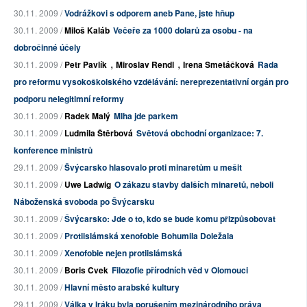
30.11. 2009 /
Vodrážkovi s odporem aneb Pane, jste hňup
30.11. 2009 /
Miloš Kaláb
Večeře za 1000 dolarů za osobu - na
dobročinné účely
,
,
30.11. 2009 /
Petr Pavlík
Miroslav Rendl
Irena Smetáčková
Rada
pro reformu vysokoškolského vzdělávání: nereprezentativní orgán pro
podporu nelegitimní reformy
30.11. 2009 /
Radek Malý
Mlha jde parkem
30.11. 2009 /
Ludmila Štěrbová
Světová obchodní organizace: 7.
konference ministrů
29.11. 2009 /
Švýcarsko hlasovalo proti minaretům u mešit
30.11. 2009 /
Uwe Ladwig
O zákazu stavby dalších minaretů, neboli
Náboženská svoboda po Švýcarsku
30.11. 2009 /
Švýcarsko: Jde o to, kdo se bude komu přizpůsobovat
30.11. 2009 /
Protiislámská xenofobie Bohumila Doležala
30.11. 2009 /
Xenofobie nejen protiislámská
30.11. 2009 /
Boris Cvek
Filozofie přírodních věd v Olomouci
30.11. 2009 /
Hlavní město arabské kultury
29.11. 2009 /
Válka v Iráku byla porušením mezinárodního práva