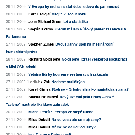
29.11. 2009 /
V Evropě by mohla nastat doba ledová do pár měsíců
30.11. 2009 /
Karel Dolejší
Vítejte v Bečuánsku
30.11. 2009 /
John Michael Greer
Lži a statistika
28.11. 2009 /
Štěpán Kotrba
Kterak málem Růžový panter zasahoval v
Parlamentu
27.11. 2009 /
Stephen Zunes
Dvoustranný útok na mezinárodní
humanitární právo
28.11. 2009 /
Richard Goldstone
Goldstone: Izrael veškerou spolupráci
s Misí OSN odmítl
28.11. 2009 /
Většina lidí by kouření v restauracích zakázala
27.11. 2009 /
Ladislav Žák
Nechme maličkých...
27.11. 2009 /
Karel Klimša
Rodí se v Srbsku silná komunistická strana?
27.11. 2009 /
Blanka Hrudková
Nový územní plán Prahy -- nové
"zelené" nástroje likvidace zahrádek
30.11. 2009 /
Michal Petřík: "Evropa ve slepé uličce"
27.11. 2009 /
Miloš Dokulil
Na co ve světě umírají ženy?
27.11. 2009 /
Miloš Dokulil
Máme se co učit od Číny?
30.11. 2009 /
Igor Chaun v Dobromysli