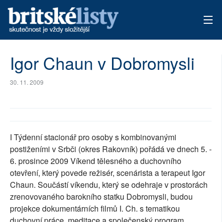
AKTUÁLNÍ VYDÁNÍ
Igor Chaun v Dobromysli
ARCHIV
30. 11. 2009
TÉMATA
AUTOŘI
I Týdenní stacionář pro osoby s kombinovanými
PŘÍSPĚVKY NA PROVOZ
postiženími v Srbči (okres Rakovník) pořádá ve dnech 5. -
6. prosince 2009 Víkend tělesného a duchovního
otevření, který povede režisér, scenárista a terapeut Igor
Chaun. Součástí víkendu, který se odehraje v prostorách
zrenovovaného barokního statku Dobromysli, budou
projekce dokumentárních filmů I. Ch. s tematikou
duchovní práce, meditace a společenský program.