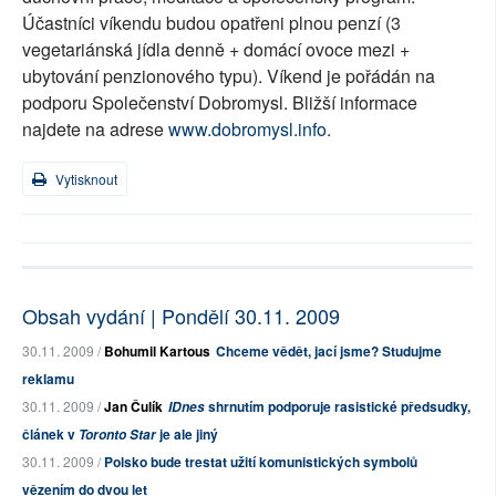
Účastníci víkendu budou opatřeni plnou penzí (3
vegetariánská jídla denně + domácí ovoce mezi +
ubytování penzionového typu). Víkend je pořádán na
podporu Společenství Dobromysl. Bližší informace
najdete na adrese
www.dobromysl.info
.
Vytisknout
Obsah vydání | Pondělí 30.11. 2009
30.11. 2009 /
Bohumil Kartous
Chceme vědět, jací jsme? Studujme
reklamu
30.11. 2009 /
Jan Čulík
shrnutím podporuje rasistické předsudky,
IDnes
článek v
je ale jiný
Toronto Star
30.11. 2009 /
Polsko bude trestat užití komunistických symbolů
vězením do dvou let