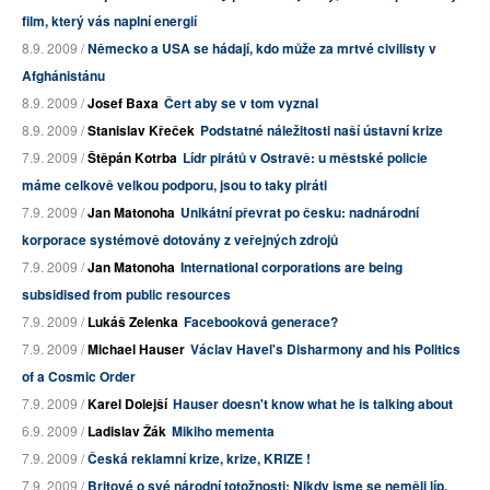
film, který vás naplní energií
8.9. 2009 /
Německo a USA se hádají, kdo může za mrtvé civilisty v
Afghánistánu
8.9. 2009 /
Josef Baxa
Čert aby se v tom vyznal
8.9. 2009 /
Stanislav Křeček
Podstatné náležitosti naší ústavní krize
7.9. 2009 /
Štěpán Kotrba
Lídr pirátů v Ostravě: u městské policie
máme celkově velkou podporu, jsou to taky piráti
7.9. 2009 /
Jan Matonoha
Unikátní převrat po česku: nadnárodní
korporace systémově dotovány z veřejných zdrojů
7.9. 2009 /
Jan Matonoha
International corporations are being
subsidised from public resources
7.9. 2009 /
Lukáš Zelenka
Facebooková generace?
7.9. 2009 /
Michael Hauser
Václav Havel's Disharmony and his Politics
of a Cosmic Order
7.9. 2009 /
Karel Dolejší
Hauser doesn't know what he is talking about
6.9. 2009 /
Ladislav Žák
Mikiho mementa
7.9. 2009 /
Česká reklamní krize, krize, KRIZE !
7.9. 2009 /
Britové o své národní totožnosti: Nikdy jsme se neměli líp,