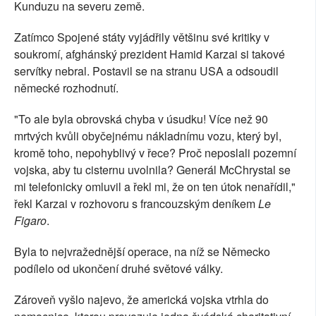
Kunduzu na severu země.
Zatímco Spojené státy vyjádřily většinu své kritiky v
soukromí, afghánský prezident Hamid Karzai si takové
servítky nebral. Postavil se na stranu USA a odsoudil
německé rozhodnutí.
"To ale byla obrovská chyba v úsudku! Více než 90
mrtvých kvůli obyčejnému nákladnímu vozu, který byl,
kromě toho, nepohyblivý v řece? Proč neposlali pozemní
vojska, aby tu cisternu uvolnila? Generál McChrystal se
mi telefonicky omluvil a řekl mi, že on ten útok nenařídil,"
řekl Karzai v rozhovoru s francouzským deníkem
Le
Figaro
.
Byla to nejvražednější operace, na níž se Německo
podílelo od ukončení druhé světové války.
Zároveň vyšlo najevo, že americká vojska vtrhla do