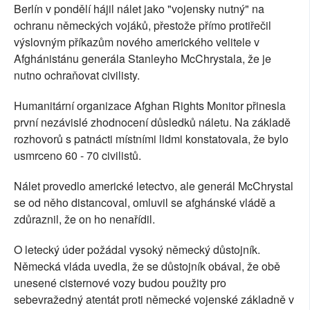
Berlín v pondělí hájil nálet jako "vojensky nutný" na
ochranu německých vojáků, přestože přímo protiřečil
výslovným příkazům nového amerického velitele v
Afghánistánu generála Stanleyho McChrystala, že je
nutno ochraňovat civilisty.
Humanitární organizace Afghan Rights Monitor přinesla
první nezávislé zhodnocení důsledků náletu. Na základě
rozhovorů s patnácti místními lidmi konstatovala, že bylo
usmrceno 60 - 70 civilistů.
Nálet provedlo americké letectvo, ale generál McChrystal
se od něho distancoval, omluvil se afghánské vládě a
zdůraznil, že on ho nenařídil.
O letecký úder požádal vysoký německý důstojník.
Německá vláda uvedla, že se důstojník obával, že obě
unesené cisternové vozy budou použity pro
sebevražedný atentát proti německé vojenské základně v