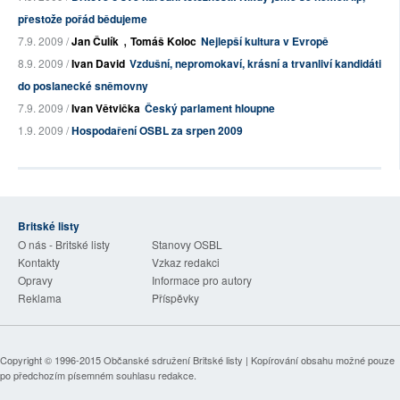
přestože pořád bědujeme
,
7.9. 2009 /
Jan Čulík
Tomáš Koloc
Nejlepší kultura v Evropě
8.9. 2009 /
Ivan David
Vzdušní, nepromokaví, krásní a trvanliví kandidáti
do poslanecké sněmovny
7.9. 2009 /
Ivan Větvička
Český parlament hloupne
1.9. 2009 /
Hospodaření OSBL za srpen 2009
Britské listy
O nás - Britské listy
Stanovy OSBL
Kontakty
Vzkaz redakci
Opravy
Informace pro autory
Reklama
Příspěvky
Copyright © 1996-2015
Občanské sdružení Britské listy
| Kopírování obsahu možné pouze
po předchozím písemném souhlasu redakce.