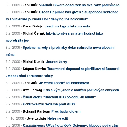
8.9. 2009 /
Jan Čulík
Vladimír Stwora odsouzen na dva roky podmíněně
8.9. 2009 /
Jan Čulík
Czech Republic has given a suspended sentence
to an internet journalist for "denying the holocaust"
8.9. 2009 /
Karel Dolejší
Jezdit na tygru, létat na oslu
8.9. 2009 /
Michal Černík
Inkvizitorství a zmatení hodnot jako
nepřetržitý jev
8.9. 2009 /
Spojené národy si přejí, aby dolar nahradila nová globální
měna
8.9. 2009 /
Michal Kuklík
Ústavní žerty
8.9. 2009 /
Štěpán Kotrba
Tarantinovi doposud neglorifikovaní Bastardi
- masakrální karikatura války
8.9. 2009 /
Jan Čulík
Je velmi sporné lidi odlidšťovat
8.9. 2009 /
Uwe Ladwig
Kdo s kým, aneb o malých politických omylech
8.9. 2009 /
Čínští vědci "filmovali UFO po dobu 40 minut"
8.9. 2009 /
Kontroverzní reklama proti AIDS
7.9. 2009 /
Bohumil Kartous
Proč budu idiotem
14.10. 2008 /
Uwe Ladwig
Nelze nevolit
7.9. 2009 /
: Dojemný, hluboce podvratný
Kapitalismus: Milostný příběh