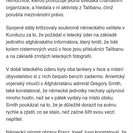
nemocnice, kterou provozuje jedna švédská charitativní
organizace, a hledala v ní aktivisty z Talibanu, čímž
porušila mezinárodní právo.
Spojené státy kritizovaly soukromě německého velitele v
Kunduzu za to, že požádal o letecký úder na základě
jediného afghánského informátora, který tvrdil, že lidé
kolem cisternových vozů v řece jsou příslušníci Talibanu
a na základě zrnitých leteckých fotografií.
V době leteckého úderu byly oba tankery v řece a místní
obyvatelstvo si z nich čerpalo benzín zadarmo. Americký
vojenský mluvčí v Afghánistánu admirál Gregory Smith,
také konstatoval, že německé jednotky nechaly uplynout
mnoho hodin, než se v pátek vydaly na místo útoku.
Smith poukázal na to, že je důležité dorazit na scénu
rychle a zjistit, co se stalo, než začne šířit svou verzi
nepřítel.
Německý ministr obrany Franz Josef Jung konstatoval, že