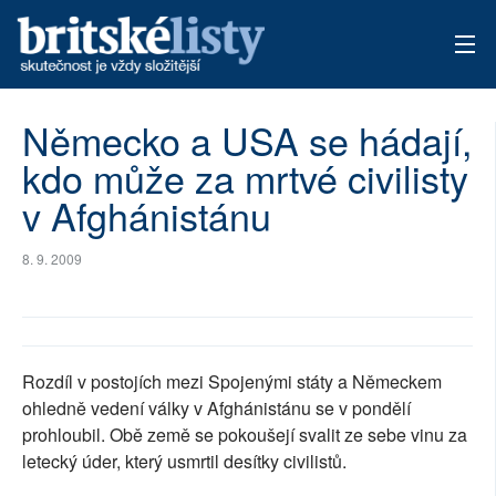
AKTUÁLNÍ VYDÁNÍ
Německo a USA se hádají,
kdo může za mrtvé civilisty
ARCHIV
v Afghánistánu
TÉMATA
8. 9. 2009
AUTOŘI
PŘÍSPĚVKY NA PROVOZ
Rozdíl v postojích mezi Spojenými státy a Německem
ohledně vedení války v Afghánistánu se v pondělí
prohloubil. Obě země se pokoušejí svalit ze sebe vinu za
letecký úder, který usmrtil desítky civilistů.