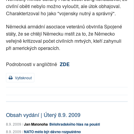
civilní oběti nebylo možno vyloučit, ale útok obhajoval.
Charakterizoval ho jako "vojensky nutný a správný".
Německá armádní asociace veteránů obvinila Spojené
státy, že se chtějí Německu mstít za to, že Německo
veřejně kritizoval počet civilních mrtvých, kteří zahynuli
při amerických operacích.
Podrobnosti v angličtině
ZDE
Vytisknout
Obsah vydání | Úterý 8.9. 2009
8.9. 2009 /
Jan Matonoha
Bělohradského hlas na poušti
8.9. 2009 /
NATO mělo být dávno rozpuštěno