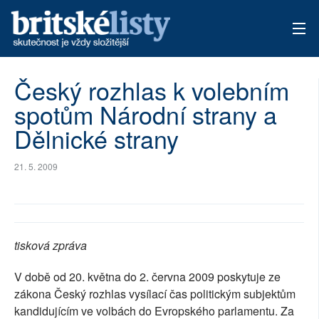
AKTUÁLNÍ VYDÁNÍ
Český rozhlas k volebním
spotům Národní strany a
ARCHIV
Dělnické strany
TÉMATA
21. 5. 2009
AUTOŘI
PŘÍSPĚVKY NA PROVOZ
tisková zpráva
V době od 20. května do 2. června 2009 poskytuje ze
zákona Český rozhlas vysílací čas politickým subjektům
kandidujícím ve volbách do Evropského parlamentu. Za