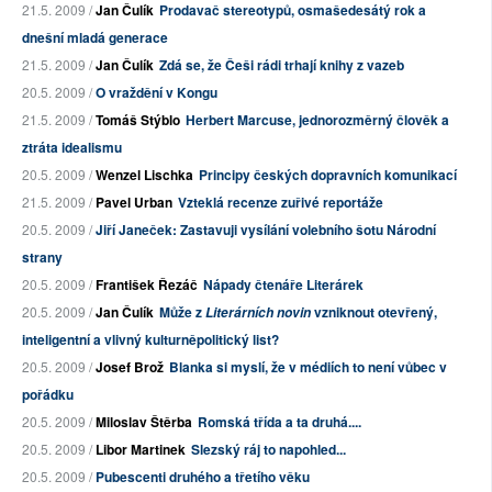
21.5. 2009 /
Jan Čulík
Prodavač stereotypů, osmašedesátý rok a
dnešní mladá generace
21.5. 2009 /
Jan Čulík
Zdá se, že Češi rádi trhají knihy z vazeb
20.5. 2009 /
O vraždění v Kongu
21.5. 2009 /
Tomáš Stýblo
Herbert Marcuse, jednorozměrný člověk a
ztráta idealismu
20.5. 2009 /
Wenzel Lischka
Principy českých dopravních komunikací
21.5. 2009 /
Pavel Urban
Vzteklá recenze zuřivé reportáže
20.5. 2009 /
Jiří Janeček: Zastavuji vysílání volebního šotu Národní
strany
20.5. 2009 /
František Řezáč
Nápady čtenáře Literárek
20.5. 2009 /
Jan Čulík
Může z
vzniknout otevřený,
Literárních novin
inteligentní a vlivný kulturněpolitický list?
20.5. 2009 /
Josef Brož
Blanka si myslí, že v médiích to není vůbec v
pořádku
20.5. 2009 /
Miloslav Štěrba
Romská třída a ta druhá....
20.5. 2009 /
Libor Martinek
Slezský ráj to napohled...
20.5. 2009 /
Pubescenti druhého a třetího věku