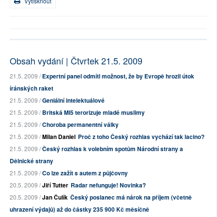
Vytisknout
Obsah vydání | Čtvrtek 21.5. 2009
21.5. 2009 /
Expertní panel odmítl možnost, že by Evropě hrozil útok
íránských raket
21.5. 2009 /
Geniální intelektuálové
21.5. 2009 /
Britská MI5 terorizuje mladé muslimy
21.5. 2009 /
Choroba permanentní války
21.5. 2009 /
Milan Daniel
Proč z toho Český rozhlas vychází tak lacino?
21.5. 2009 /
Český rozhlas k volebním spotům Národní strany a
Dělnické strany
21.5. 2009 /
Co lze zažít s autem z půjčovny
20.5. 2009 /
Jiří Tutter
Radar nefunguje! Novinka?
20.5. 2009 /
Jan Čulík
Český poslanec má nárok na příjem (včetně
uhrazení výdajů) až do částky 235 900 Kč měsíčně