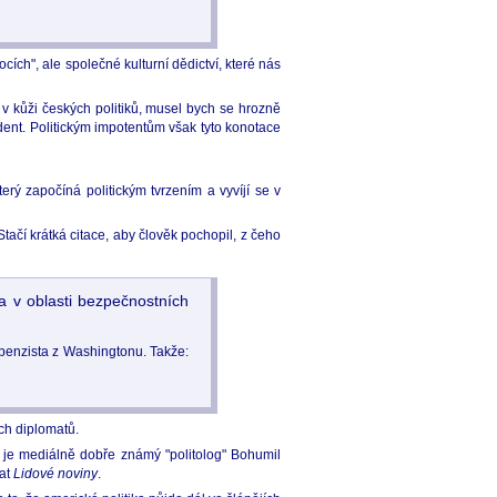
cích", ale společné kulturní dědictví, které nás
v kůži českých politiků, musel bych se hrozně
dent. Politickým impotentům však tyto konotace
rý započíná politickým tvrzením a vyvíjí se v
tačí krátká citace, aby člověk pochopil, z čeho
ta v oblasti bezpečnostních
 penzista z Washingtonu. Takže:
ch diplomatů.
tu je mediálně dobře známý "politolog" Bohumil
vat
Lidové noviny
.