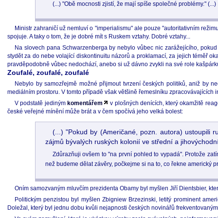
(...) "Obě mocnosti zjistí, že mají spíše společné problémy." (...)
Ministr zahraničí už nemluví o "imperialismu" ale pouze "autoritativním režimu
spojuje. A taky o tom, že je dobré mít s Ruskem vztahy. Dobré vztahy...
Na slovech pana Schwarzenberga by nebylo vůbec nic zarážejícího, pokud by
stydět za do nebe volající diskontinuitu názorů a proklamací, za jejich téměř
pravděpodobně vůbec nedochází, anebo si už dávno zvykli na své role kašpárk
Zoufalé, zoufalé, zoufalé
Nebylo by samozřejmě možné přijmout tvrzení českých politiků, aniž by nedo
mediálním prostoru. V tomto případě však většině řemeslníku zpracovávajících in
V podstatě jediným
komentářem
v plošných denících, který okamžitě reago
české veřejné mínění může brát a v čem spočívá jeho velká bolest:
(...) "Pokud by (Američané, pozn. autora) ustoupili 
zájmů bývalých ruských kolonií ve střední a jihovýchodn
Zdůrazňuji ovšem to "na první pohled to vypadá". Protože zat
než budeme dělat závěry, počkejme si na to, co řekne americký pr
Oním samozvaným mluvčím prezidenta Obamy byl myšlen Jiří Dientsbier, který
Politickým penzistou byl myšlen Zbigniew Brzezinski, letitý prominent amer
Doležal, který byl jednu dobu kvůli nejapnosti českých novinářů frekventovaný