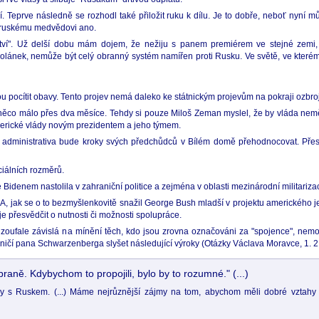
í. Teprve následně se rozhodl také přiložit ruku k dílu. Je to dobře, neboť nyní
ale ruskému medvědovi ano.
i otroctví". Už delší dobu mám dojem, že nežiju s panem premiérem ve stejné ze
olánek, nemůže být celý obranný systém namířen proti Rusku. Ve světě, ve kterém ž
u pocítit obavy. Tento projev nemá daleko ke státnickým projevům na pokraji ozbro
lo něco málo přes dva měsíce. Tehdy si pouze Miloš Zeman myslel, že by vláda nem
 americké vlády novým prezidentem a jeho týmem.
 administrativa bude kroky svých předchůdců v Bílém domě přehodnocovat. Přes
ciálních rozměrů.
enem nastolila v zahraniční politice a zejména v oblasti mezinárodní militarizac
A, jak se o to bezmyšlenkovitě snažil George Bush mladší v projektu amerického j
 je přesvědčit o nutnosti či možnosti spolupráce.
ka, zoufale závislá na mínění těch, kdo jsou zrovna označováni za "spojence", ne
ičí pana Schwarzenberga slyšet následující výroky (Otázky Václava Moravce, 1. 2
raně. Kdybychom to propojili, bylo by to rozumné." (...)
aky s Ruskem. (...) Máme nejrůznější zájmy na tom, abychom měli dobré vztahy