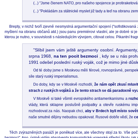
(...) "Jsme členem NATO, pro našeho spojence je protiraketová 
(...) "Pokládám za státnické myslet již tady a teď na obranu země
Brepty, v nichž tvoří zjevně nesmyslná argumentační spojení ("sofistikovaná
myšlení na obranu občanů atd.) jsou panu premiérovi vlastní, ale je dobré si j
kterou je nutno, v souvislosti s následujícím vývojem, citovat celou. Pikantní f
"Slíbil jsem vám ještě argumenty osobní. Argumenty,
srpna 1968,
na ten pocit bezmoci
, kdy se u nás proh
1991 odešel poslední ruský voják, což je mimo jiné důsl
Od té doby jsme s Moskvou měli férové, rovnoprávné, perspekt
síle starý ruský imperialismus.
Do doby, kdy se v Moskvě rozhodli,
že nám opět zkusí mluvi
strach z ruských vojáků a že tento strach se dá paradoxně vyu
V Moskvě si také všimli evropského antiamerikanismu a
rozho
vlády, která sklapne poslušně podpatky a otevře ruskému imp
rozhodovat za nás. Naopak chci,
aby v Brdech byli místo sovět
naše smutné dějiny nebudou opakovat. Rusové dobře vědí, že
ce
Těch zvýrazněných pasáží je poněkud více, ale všechny stojí za to. Vše p
bezmoci". Ano, úplně vidím absolventa komunistické vojenské střední školy, jak s