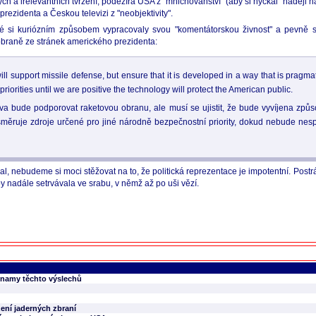
 a irelevantních tvrzení, podezírá USA z "mnichovanství" (aby si hýčkal "naději na 
rezidenta a Českou televizi z "neobjektivity".
ré si kuriózním způsobem vypracovaly svou "komentátorskou živnost" a pevně se 
obraně ze stránek amerického prezidenta:
 support missile defense, but ensure that it is developed in a way that is pragmat
priorities until we are positive the technology will protect the American public.
 bude podporovat raketovou obranu, ale musí se ujistit, že bude vyvíjena způso
měruje zdroje určené pro jiné národně bezpečnostní priority, dokud nebude nesp
nebudeme si moci stěžovat na to, že politická reprezentace je impotentní. Postrádá 
by nadále setrvávala ve srabu, v němž až po uši vězí.
áznamy těchto výslechů
ení jaderných zbraní