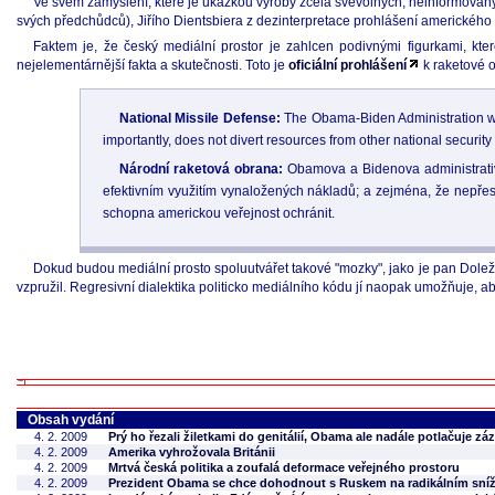
Ve svém zamyšlení, které je ukázkou výroby zcela svévolných, neinformovaných
svých předchůdců), Jiřího Dientsbiera z dezinterpretace prohlášení amerického p
Faktem je, že český mediální prostor je zahlcen podivnými figurkami, kte
nejelementárnější fakta a skutečnosti. Toto je
oficiální prohlášení
k raketové 
National Missile Defense:
The Obama-Biden Administration will
importantly, does not divert resources from other national security 
Národní raketová obrana:
Obamova a Bidenova administrativa
efektivním využitím vynaložených nákladů; a zejména, že nepřes
schopna americkou veřejnost ochránit.
Dokud budou mediální prosto spoluutvářet takové "mozky", jako je pan Doležal, 
vzpružil. Regresivní dialektika politicko mediálního kódu jí naopak umožňuje, a
Obsah vydání
4. 2. 2009
Prý ho řezali žiletkami do genitálií, Obama ale nadále potlačuje z
4. 2. 2009
Amerika vyhrožovala Británii
4. 2. 2009
Mrtvá česká politika a zoufalá deformace veřejného prostoru
4. 2. 2009
Prezident Obama se chce dohodnout s Ruskem na radikálním sníž