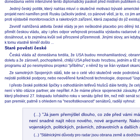
donedávna velmi intenzivně tento diplomatický paskvil před místním publikem o
Jediný český politik, který nahlas mluví o skutečné motivaci bývalé americké
projekt není namířen proti Rusku (ačkoliv jediné, co pánové vědí, je to, co jim
proti výstavbě monitorovacích a raketových zařízení, která zapadají do již existu
Zevnitř nahlížená aktivita české vlády je jen neškodné placebo pro dělný lid
přimět českou vládu, aby i přes odpor veřejnosti prosadila výstavbu radarové z
dosáhnout, a to zejména kvůli své přirozené přízemnosti. Jinými slovy, ani kdyb
k tomu vlastně téměř došlo ...
Staré pověsti české
Česká vláda až donedávna tvrdila, že USA budou mnohamiliardový, obranně 
doletu a že zároveň, pochopitelně, chtějí USA před touto hrozbou, jedním a tí
programu až po nesmyslnou projekci "příběhu", v němž by se Írán vystavil okamži
Ze samotných Spojených států, kde se o celé věci skutečně vede podrobná deb
nejisté politické podpory, nebo neověřené funkčnosti technologie, doposud "ús
I přesto české politické špičky s odhodláním tetřevů hlušců dále tvrdily, že c
není v této otázce partner, ale nepřítel. A že máme přece spojenecké závazky.
který přednesl 27. listopadu loňského roku v senátu (před tím, než měl senát
pan premiér, patrně s ohledem na "nesofistikovanost" senátorů, raději vyhnul:
(...) "Já jsem přemýšlel dlouho, co zde před vámi má
není snadné najít něco nového, nové argumenty. Nakone
vojenských, politických, právních, zdravotních a dalšíc
(...) "Státnickými důvody pro radar jsou obrana země a dodržov