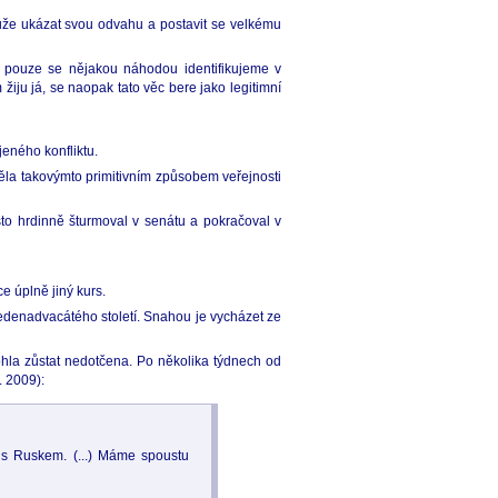
 může ukázat svou odvahu a postavit se velkému
mi, pouze se nějakou náhodou identifikujeme v
iju já, se naopak tato věc bere jako legitimní
jeného konfliktu.
ěla takovýmto primitivním způsobem veřejnosti
to hrdinně šturmoval v senátu a pokračoval v
e úplně jiný kurs.
edenadvacátého století. Snahou je vycházet ze
mohla zůstat nedotčena. Po několika týdnech od
. 2009):
 s Ruskem. (...) Máme spoustu