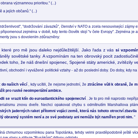
obrana významnou prioritou." (...)
 a jejích občanů." (...)
 zdrženlivost", "dodržování závazků", členství v NATO a zcela nesouvisející zájmy 
e připomenout zejména v době, kdy tento člověk stojí "v čele Evropy". Zejména je a
ragmenty jsou s dovolením zdůrazněny:
 které pro mě jsou daleko nejdůležitější. Jako řada z vás
si vzpom
áněly sovětské tanky. A vzpomínám na ten obrovský pocit zadostiučině
edek toho, že náš dnešní spojenec, Spojené státy americké, zvítězily v
ivní, obchodní i vyvážené politické vztahy - až do poslední doby. Do doby, kdy n
t do našich věcí
, kdy ucítili, že nejsme jednotní, že
ztrácíme vůli k obraně, že 
žít pro ruské neoimperiální ambice.
dli se vrazit klín do euroatlantického spojenectví
. Je to pro mě naprosto nepřij
erialismu znovu dveře. Nechci opakovat chybu s odmítnutím Marshallova plánu
ských jaderných raket přítomni vojáci země, která nás tohoto otroctví zbavila
lý obranný systém není a ze své podstaty ani nemůže být namířen proti nim.
"
očíná chmurnou vzpomínkou pana Topolánka, tehdy velmi pravděpodobně ještě více
i rve vlasy a slibuje "Rusákům" drtivou odplatu.