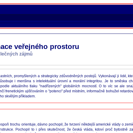
mace veřejného prostoru
olečných zájmů
lastních, promyšlených a strategicky zdůvodněných postojů. Vykonávají ji lidé, kt
sobuje i menšina s intelektuální úrovní a morální integritou. Je to směska cha
 podle aktuálního tlaku "nadřízených" globálních mocností. O to víc se ale sn
nčí frenetickým ujišťováním o "potenci" před místním, informačně bohužel retard
toho skvělým příkladem.
poň trochu orientuje, dávno pochopil, že tvrzení někdejší americké vlády o zemích
onstrukce. Pochopil to i přes skutečnost, že česká vláda, kdoví proč bytostně 