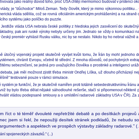
živovala jako reálný důvod toho, proč USA chtějí mermomocí budovat v prstenci oko
 vlády, je "důchodce" Miloš Zeman. Tedy člověk, který je mimo výkonnou politiku..
 americká vláda sdělila, což se rovná oficiálním americkým prohlášením) a na stra
jícího systému jako políčko do puzzle.
. Jestliže vláda USA nebrala české politiky z hlediska jejich zasvěcení do skuteč
ákladny, pak ani ruské výroky nebyly určeny jim. Jednalo se vždy o komunikaci na ú
y český premiér vyhlásil Rusku válku, nic by se nestalo. Nikdo by ho nebral vážně a
útočný vojenský projekt skutečně vyvíjet kvůli tomu, že Írán by mohl jednoho d
ž systémem, chránit Evropu, včetně té střední. Z mnoha důvodů, od pochybných extr
tému sebezničení, se jedná pro uvažujícího člověka o prostinké a inteligenci uráže
ata, jak měl možnost zjistit třeba ministr Ondřej Liška, už dlouho přicházejí nejr
pěšně" testované pouze v rámci simulace.
elý systém je funkční, že je skutečně namířen proti totálně sebedestruktivnímu Írán
 Aniž by bylo třeba dělat nějaké sáhodlouhé rešerše, stačí si připomenout někter
 schválit vládou podepsané smlouvy a o umístění radarové základny USA v ČR). Za
m říct o té téměř dvouleté nepřetržité debatě a po desítkách projevů 
c jsem si řekl, že nepoužiji desítek stránek podkladů, že nebudu sof
h argumentech a aspektech ve prospěch výstavby základny radarové." (..
ání spojeneckých závazků." (...)