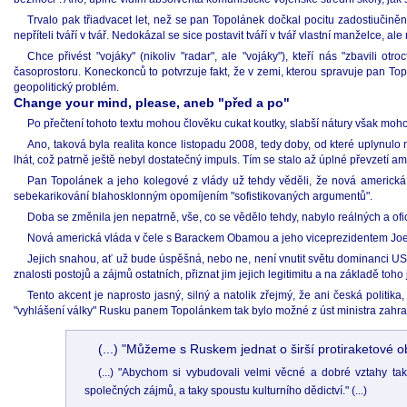
Trvalo pak třiadvacet let, než se pan Topolánek dočkal pocitu zadostiučiněn
nepříteli tváří v tvář. Nedokázal se sice postavit tváří v tvář vlastní manželce, 
Chce přivést "vojáky" (nikoliv "radar", ale "vojáky"), kteří nás "zbavil
časoprostoru. Koneckonců to potvrzuje fakt, že v zemi, kterou spravuje pan Top
geopolitický problém.
Change your mind, please, aneb "před a po"
Po přečtení tohoto textu mohou člověku cukat koutky, slabší nátury však moho
Ano, taková byla realita konce listopadu 2008, tedy doby, od které uplynu
lhát, což patrně ještě nebyl dostatečný impuls. Tím se stalo až úplné převzetí
Pan Topolánek a jeho kolegové z vlády už tehdy věděli, že nová americká
sebekarikování blahosklonným opomíjením "sofistikovaných argumentů".
Doba se změnila jen nepatrně, vše, co se vědělo tehdy, nabylo reálných a ofi
Nová americká vláda v čele s Barackem Obamou a jeho viceprezidentem Joe Bid
Jejich snahou, ať už bude úspěšná, nebo ne, není vnutit světu dominanci US
znalosti postojů a zájmů ostatních, přiznat jim jejich legitimitu a na základě toho
Tento akcent je naprosto jasný, silný a natolik zřejmý, že ani česká politi
"vyhlášení války" Rusku panem Topolánkem tak bylo možné z úst ministra zahran
(...) "Můžeme s Ruskem jednat o širší protiraketové ob
(...) "Abychom si vybudovali velmi věcné a dobré vztahy t
společných zájmů, a taky spoustu kulturního dědictví." (...)