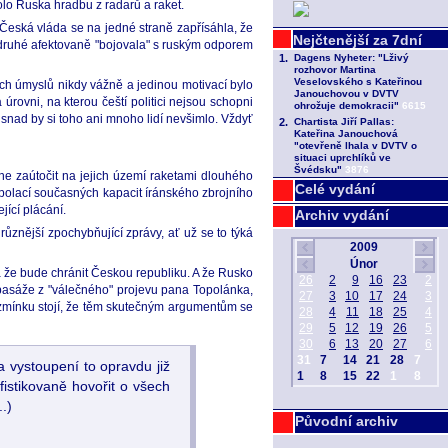
lo Ruska hradbu z radarů a raket.
. Česká vláda se na jedné straně zapřísáhla, že
ně druhé afektovaně "bojovala" s ruským odporem
ných úmyslů nikdy vážně a jedinou motivací bylo
rovni, na kterou čeští politici nejsou schopni
 snad by si toho ani mnoho lidí nevšimlo. Vždyť
ne zaútočit na jejich území raketami dlouhého
Celé vydání
apolací současných kapacit íránského zbrojního
jící plácání.
Archiv vydání
ůznější zpochybňující zprávy, ať už se to týká
u a že bude chránit Českou republiku. A že Rusko
é pasáže z "válečného" projevu pana Topolánka,
 zmínku stojí, že těm skutečným argumentům se
a vystoupení to opravdu již
istikovaně hovořit o všech
.)
Původní archiv