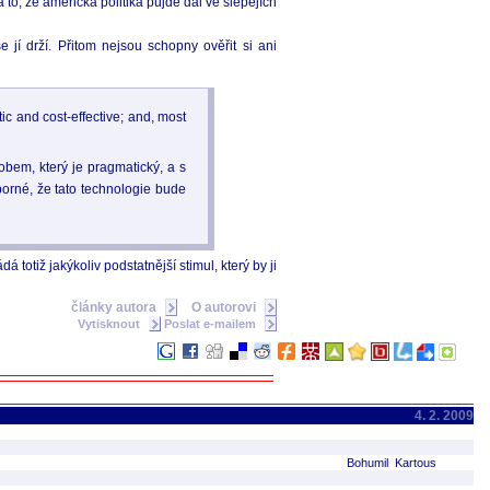
to, že americká politika půjde dál ve šlépějích
jí drží. Přitom nejsou schopny ověřit si ani
ic and cost-effective; and, most
bem, který je pragmatický, a s
orné, že tato technologie bude
totiž jakýkoliv podstatnější stimul, který by ji
články autora
O autorovi
Vytisknout
Poslat e-mailem
4. 2. 2009
Bohumil Kartous