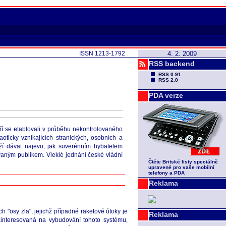
ISSN 1213-1792
4. 2. 2009
RSS backend
RSS 0.91
RSS 2.0
PDA verze
eří se etablovali v průběhu nekontrolovaného
oticky vznikajících stranických, osobních a
aží dávat najevo, jak suverénním hybatelem
ovaným publikem. Vleklé jednání české vládní
Čtěte Britské listy speciálně
upravené pro vaše mobilní
telefony a PDA
Reklama
 "osy zla", jejichž případné raketové útoky je
Reklama
zainteresovaná na vybudování tohoto systému,