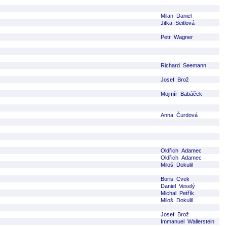
Milan Daniel
Jitka Seitlová
Petr Wagner
Richard Seemann
Josef Brož
Mojmír Babáček
Anna Čurdová
Oldřich Adamec
Oldřich Adamec
Miloš Dokulil
Boris Cvek
Daniel Veselý
Michal Petřík
Miloš Dokulil
Josef Brož
Immanuel Wallerstein