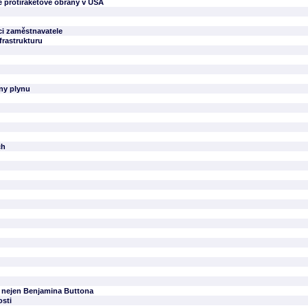
é protiraketové obrany v USA
i zaměstnavatele
frastrukturu
eny plynu
ch
, nejen Benjamina Buttona
osti