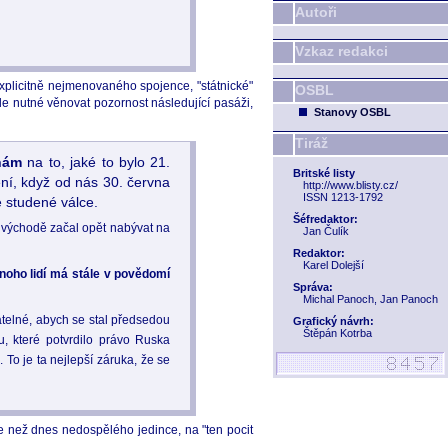
Autoři
Vzkaz redakci
explicitně nejmenovaného spojence, "státnické"
OSBL
le nutné věnovat pozornost následující pasáži,
Stanovy OSBL
Tiráž
ínám
na to, jaké to bylo 21.
Britské listy
ní, když od nás 30. června
http://www.blisty.cz/
ISSN 1213-1792
e studené válce.
Šéfredaktor:
a východě začal opět nabývat na
Jan Čulík
Redaktor:
Karel Dolejší
mnoho lidí má stále v povědomí
Správa:
Michal Panoch, Jan Panoch
atelné, abych se stal předsedou
Grafický návrh:
Štěpán Kotrba
, které potvrdilo právo Ruska
. To je ta nejlepší záruka, že se
 než dnes nedospělého jedince, na "ten pocit