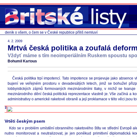
deník o všem, o čem se v České republice příliš nemluví
4. 2. 2009
Mrtvá česká politika a zoufalá defor
Vždyť máme s tím neoimperiálním Ruskem spoustu sp
Bohumil Kartous
Česká politika trpí impotencí. Tato impotence se projevuje jako absence v
bujení ve veřejném prostoru v devadesátých letech, jimž se bohužel přizpů
lobbyistických zájmů formovaných mezinárodními tlaky, v nichž se tvaruje
mezinárodního dění česká politická reprezentace vlastně je. Vše začíná a ko
administrativy o americké raketové obraně a její proklamace v této věci jsou 
Vrtěti českým psem
Kdo se v problém umístění obranného raketového štítu ve střední Evropě ales
nutno monitorovat a neutralizovat, je jen poněkud primitivní diplomatická k