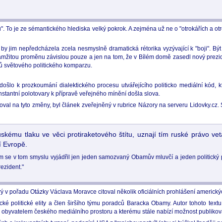
". To je ze sémantického hlediska velký pokrok. A zejména už ne o "otrokářích a otro
 jim nepředcházela zcela nesmyslně dramatická rétorika vyzývající k "boji". Být 
 okamžitou proměnu závislou pouze a jen na tom, že v Bílém domě zasedl nový prezi
ů světového politického komparzu.
šlo k prozkoumání dialektického procesu utvářejícího politicko mediální kód, kte
stantní polotovary k přípravě veřejného mínění došla slova.
val na tyto změny, byl článek zveřejněný v rubrice Názory na serveru Lidovky.cz. S
ruskému tlaku ve věci protiraketového štítu, uznají tím ruské právo ve
í Evropě.
ím se v tom smyslu vyjádřil jen jeden samozvaný Obamův mluvčí a jeden politický
ezident."
 v pořadu Otázky Václava Moravce citoval několik oficiálních prohlášení americký
ické politické elity a člen širšího týmu poradců Baracka Obamy. Autor tohoto tex
m obyvatelem českého mediálního prostoru a kterému stále nabízí možnost publiko