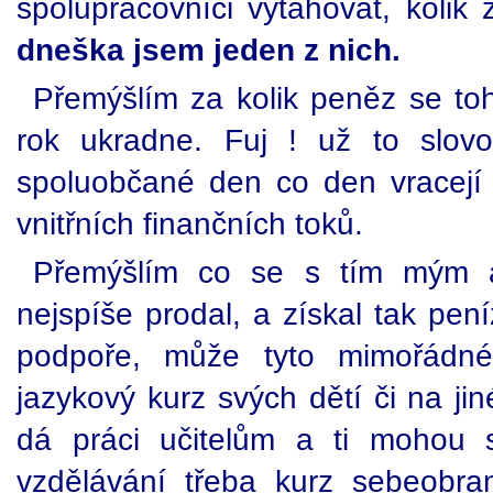
spolupracovníci vytahovat, kolik 
dneška jsem jeden z nich.
Přemýšlím za kolik peněz se toh
rok ukradne. Fuj ! už to slovo
spoluobčané den co den vracejí
vnitřních finančních toků.
Přemýšlím co se s tím mým a
nejspíše prodal, a získal tak pen
podpoře, může tyto mimořádné
jazykový kurz svých dětí či na jin
dá práci učitelům a ti mohou 
vzdělávání třeba kurz sebeobr