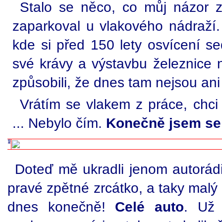
Stalo se něco, co můj názor 
zaparkoval u vlakového nádraží.
kde si před 150 lety osvícení sed
své krávy a výstavbu železnice n
způsobili, že dnes tam nejsou ani 
Vrátím se vlakem z práce, chc
... Nebylo čím.
Konečně jsem se 
Doteď mě ukradli jenom autorádio
pravé zpětné zrcátko, a taky malý
dnes konečně!
Celé auto
. Už