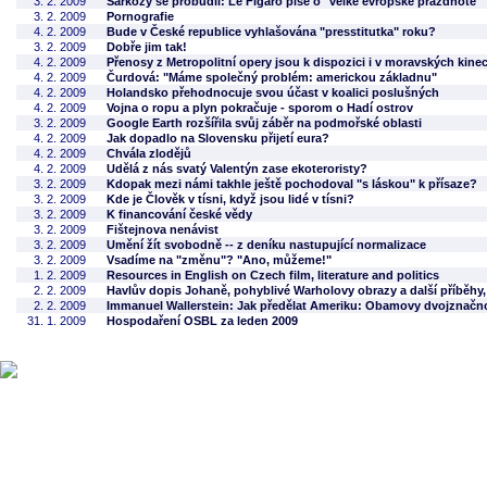
3. 2. 2009
Sarkozy se probudil: Le Figaro píše o "velké evropské prázdnotě"
3. 2. 2009
Pornografie
4. 2. 2009
Bude v České republice vyhlašována "presstitutka" roku?
3. 2. 2009
Dobře jim tak!
4. 2. 2009
Přenosy z Metropolitní opery jsou k dispozici i v moravských kine
4. 2. 2009
Čurdová: "Máme společný problém: americkou základnu"
4. 2. 2009
Holandsko přehodnocuje svou účast v koalici poslušných
4. 2. 2009
Vojna o ropu a plyn pokračuje - sporom o Hadí ostrov
3. 2. 2009
Google Earth rozšířila svůj záběr na podmořské oblasti
4. 2. 2009
Jak dopadlo na Slovensku přijetí eura?
4. 2. 2009
Chvála zlodějů
4. 2. 2009
Udělá z nás svatý Valentýn zase ekoteroristy?
3. 2. 2009
Kdopak mezi námi takhle ještě pochodoval "s láskou" k přísaze?
3. 2. 2009
Kde je Člověk v tísni, když jsou lidé v tísni?
3. 2. 2009
K financování české vědy
3. 2. 2009
Fištejnova nenávist
3. 2. 2009
Umění žít svobodně -- z deníku nastupující normalizace
3. 2. 2009
Vsadíme na "změnu"? "Ano, můžeme!"
1. 2. 2009
Resources in English on Czech film, literature and politics
2. 2. 2009
Havlův dopis Johaně, pohyblivé Warholovy obrazy a další příběhy
2. 2. 2009
Immanuel Wallerstein: Jak předělat Ameriku: Obamovy dvojznačn
31. 1. 2009
Hospodaření OSBL za leden 2009