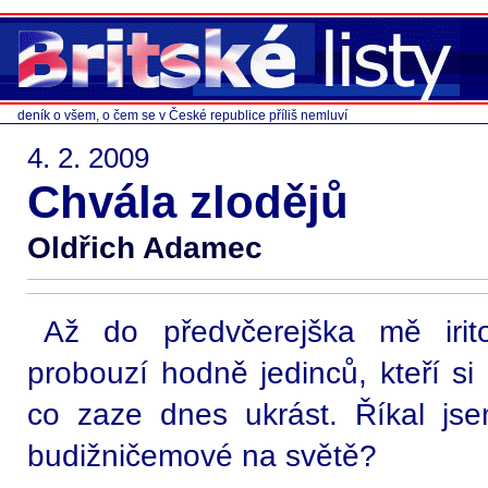
deník o všem, o čem se v České republice příliš nemluví
4. 2. 2009
Chvála zlodějů
Oldřich Adamec
Až do předvčerejška mě irit
probouzí hodně jedinců, kteří si
co zaze dnes ukrást. Říkal js
budižničemové na světě?