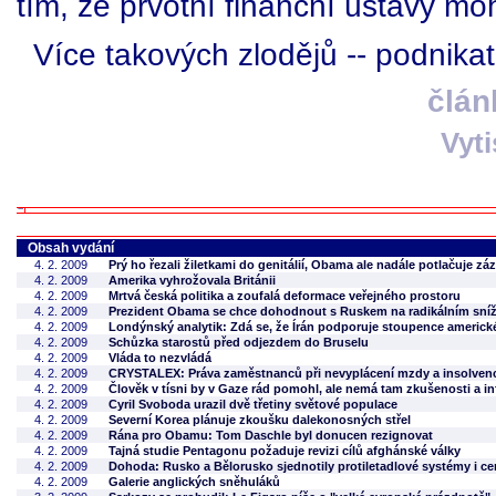
tím, že prvotní finanční ústavy mo
Více takových zlodějů -- podnikat
člán
Vyt
Obsah vydání
4. 2. 2009
Prý ho řezali žiletkami do genitálií, Obama ale nadále potlačuje z
4. 2. 2009
Amerika vyhrožovala Británii
4. 2. 2009
Mrtvá česká politika a zoufalá deformace veřejného prostoru
4. 2. 2009
Prezident Obama se chce dohodnout s Ruskem na radikálním sníž
4. 2. 2009
Londýnský analytik: Zdá se, že Írán podporuje stoupence americk
4. 2. 2009
Schůzka starostů před odjezdem do Bruselu
4. 2. 2009
Vláda to nezvládá
4. 2. 2009
CRYSTALEX: Práva zaměstnanců při nevyplácení mzdy a insolvenc
4. 2. 2009
Člověk v tísni by v Gaze rád pomohl, ale nemá tam zkušenosti a in
4. 2. 2009
Cyril Svoboda urazil dvě třetiny světové populace
4. 2. 2009
Severní Korea plánuje zkoušku dalekonosných střel
4. 2. 2009
Rána pro Obamu: Tom Daschle byl donucen rezignovat
4. 2. 2009
Tajná studie Pentagonu požaduje revizi cílů afghánské války
4. 2. 2009
Dohoda: Rusko a Bělorusko sjednotily protiletadlové systémy i c
4. 2. 2009
Galerie anglických sněhuláků