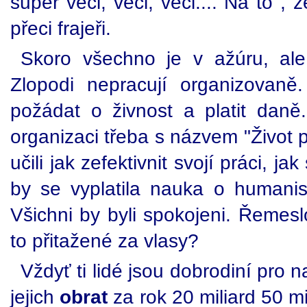
super věci, věci, věci.... Na to , 
přeci frajeři.
Skoro všechno je v ažúru, al
Zlopodi nepracují organizovaně.
požádat o živnost a platit daně.
organizaci třeba s názvem "Život 
učili jak zefektivnit svojí práci, ja
by se vyplatila nauka o humanis
Všichni by byli spokojeni. Řemes
to přitažené za vlasy?
Vždyť ti lidé jsou dobrodiní pro n
jejich
obrat
za rok 20 miliard 50 m