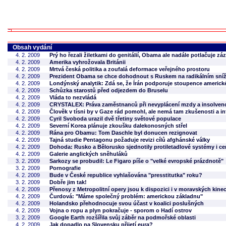
Obsah vydání
4. 2. 2009
Prý ho řezali žiletkami do genitálií, Obama ale nadále potlačuje z
4. 2. 2009
Amerika vyhrožovala Británii
4. 2. 2009
Mrtvá česká politika a zoufalá deformace veřejného prostoru
4. 2. 2009
Prezident Obama se chce dohodnout s Ruskem na radikálním sníž
4. 2. 2009
Londýnský analytik: Zdá se, že Írán podporuje stoupence americk
4. 2. 2009
Schůzka starostů před odjezdem do Bruselu
4. 2. 2009
Vláda to nezvládá
4. 2. 2009
CRYSTALEX: Práva zaměstnanců při nevyplácení mzdy a insolvenc
4. 2. 2009
Člověk v tísni by v Gaze rád pomohl, ale nemá tam zkušenosti a in
4. 2. 2009
Cyril Svoboda urazil dvě třetiny světové populace
4. 2. 2009
Severní Korea plánuje zkoušku dalekonosných střel
4. 2. 2009
Rána pro Obamu: Tom Daschle byl donucen rezignovat
4. 2. 2009
Tajná studie Pentagonu požaduje revizi cílů afghánské války
4. 2. 2009
Dohoda: Rusko a Bělorusko sjednotily protiletadlové systémy i c
4. 2. 2009
Galerie anglických sněhuláků
3. 2. 2009
Sarkozy se probudil: Le Figaro píše o "velké evropské prázdnotě"
3. 2. 2009
Pornografie
4. 2. 2009
Bude v České republice vyhlašována "presstitutka" roku?
3. 2. 2009
Dobře jim tak!
4. 2. 2009
Přenosy z Metropolitní opery jsou k dispozici i v moravských kine
4. 2. 2009
Čurdová: "Máme společný problém: americkou základnu"
4. 2. 2009
Holandsko přehodnocuje svou účast v koalici poslušných
4. 2. 2009
Vojna o ropu a plyn pokračuje - sporom o Hadí ostrov
3. 2. 2009
Google Earth rozšířila svůj záběr na podmořské oblasti
4. 2. 2009
Jak dopadlo na Slovensku přijetí eura?