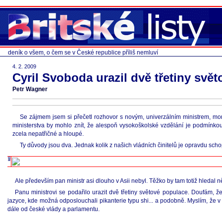
deník o všem, o čem se v České republice příliš nemluví
4. 2. 2009
Cyril Svoboda urazil dvě třetiny svě
Petr Wagner
Se zájmem jsem si přečetl rozhovor s novým, univerzálním ministrem, mome
ministerstva by mohlo znít, že alespoň vysokoškolské vzdělání je podmínkou
zcela nepatřičné a hloupé.
Ty důvody jsou dva. Jednak kolik z našich vládních činitelů je opravdu sc
Ale především pan ministr asi dlouho v Asii nebyl. Těžko by tam totiž hleda
Panu ministrovi se podařilo urazit dvě třetiny světové populace. Doufám, že
jazyce, kde možná odposlouchali pikanterie typu shi... a podobně. Myslím, že v
dále od české vlády a parlamentu.