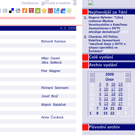
Vytisknout
Poslat e-mailem
4. 2. 2009
Bohumil Kartous
Celé vydání
Milan Daniel
Jitka Seitlová
Archiv vydání
Petr Wagner
Richard Seemann
Josef Brož
Mojmír Babáček
Anna Čurdová
Původní archiv