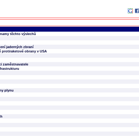
áznamy těchto výslechů
ení jaderných zbraní
é protiraketové obrany v USA
i zaměstnavatele
frastrukturu
eny plynu
ch