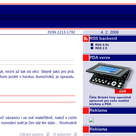
ISSN 1213-1792
4. 2. 2009
RSS backend
RSS 0.91
RSS 2.0
PDA verze
, nezní až tak od věci. Stejně jako pro jiná
hom jezdili s hordou tlumočníků, je opravdu
Čtěte Britské listy speciálně
upravené pro vaše mobilní
telefony a PDA
Reklama
ečí vázanou i ve své mateřštině, natož v cizím
normální svět je čím dál tím dále.... Rozhodně
Reklama
články autora
O autorovi