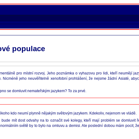
tové populace
ntálně pro místní rozvoj. Jeho poznámka o vyhazovu pro lidi, kteří neumějí jazyk
. Nicméně jeho neuvěřitelně xenofobní prohlášení, že nejsme žádní Asiaté, abyc
hopno se domluvit nemateřským jazykem? To za prvé.
l někoho kdo neumí plynně nějakým světovým jazykem. Kdekoliv, nejenom ve vládě.
 bude mít dost odvahy na to označit své kolegy, kteří mají problém se domluvit ř
 normálním světě by to bylo na omluvu a demisi. Ale poslední dobou mám pocit, že 