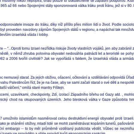
 mezi muslimy nikdo nepopírá, snad pouze to uskutečněné se západní podporou. K
 až 66 nebo Spojenými státy sponzorovaná válka Iráku proti Íránu, jež si v 80. l
 podporovatele invaze do Iráku, díky níž přišlo přes milion lidí o život. Podle soc
áku byl proveden navzdory zájmům Spojených států v regionu, a napáchal tak množs
edevším izraelská vláda i lobby.
 -- "...Oproti tomu Izrael nezřídka riskuje životy vlastních vojáků, jen aby zabránil
ěstě, v němž zhruba polovina obyvatel nedosáhla patnácti let a teroristé se pohyb
2 a 2006 tvořili civilisté? Jak se vypořádá s faktem, že izraelská vláda a armáda
c nemusejí starat. Za jejich obživu, ošacení, očkování a vzdělávání odpovídá Úřa
ahu Palestincům říct, že je na čase, aby se sami začali starat o své děti a nespo
lší válčení," omílá staré mantry Fištejn.
mi, uzavírkami, checkpointy, Zdí, izolací Západního břehu od Gazy atd. , mohlo
konomický chod na okupovaných územích. Jeho blesková válka v Gaze způsobila hm
umožnilo islamistům nasměrovat celou destruktivní energii obyvatel proti Izraeli. Z
, jako je shánění obživy, mladí lidé se mohli zaměstnávat kopáním tunelů, pašován
ní embargo -- to by měl průměrně vzdělaný publicista vědět. Vůbec se nezmiňuje
ní tunely se provádělo a stále provádí kvůli ekonomickým sankcím.