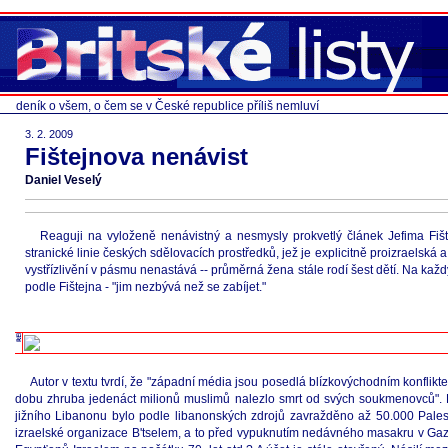
deník o všem, o čem se v České republice příliš nemluví
3. 2. 2009
Fištejnova nenávist
Daniel Veselý
Reaguji na vyloženě nenávistný a nesmysly prokvetlý článek Jefima Fiš
stranické linie českých sdělovacích prostředků, jež je explicitně proizraelská
vystřízlivění v pásmu nenastává -- průměrná žena stále rodí šest dětí. Na každ
podle Fištejna - "jim nezbývá než se zabíjet."
Autor v textu tvrdí, že "západní média jsou posedlá blízkovýchodním konfliktem
dobu zhruba jedenáct milionů muslimů nalezlo smrt od svých soukmenovců". Fišt
jižního Libanonu bylo podle libanonských zdrojů zavražděno až 50.000 Palest
izraelské organizace B'tselem, a to před vypuknutím nedávného masakru v Gaze.