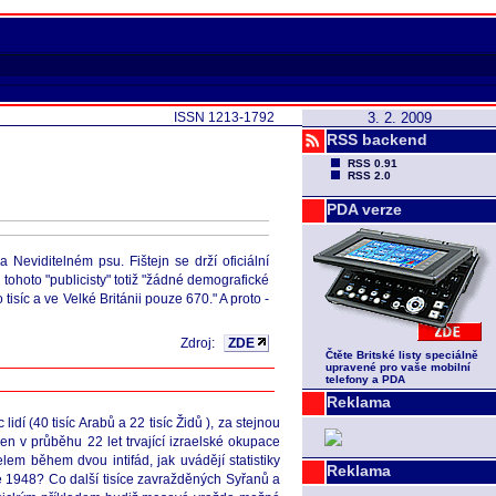
ISSN 1213-1792
3. 2. 2009
RSS backend
RSS 0.91
RSS 2.0
PDA verze
eviditelném psu. Fištejn se drží oficiální
 tohoto "publicisty" totiž "žádné demografické
isíc a ve Velké Británii pouze 670." A proto -
Zdroj:
ZDE
Čtěte Britské listy speciálně
upravené pro vaše mobilní
telefony a PDA
Reklama
dí (40 tisíc Arabů a 22 tisíc Židů ), za stejnou
en v průběhu 22 let trvající izraelské okupace
em během dvou intifád, jak uvádějí statistiky
Reklama
ce 1948? Co další tisíce zavražděných Syřanů a