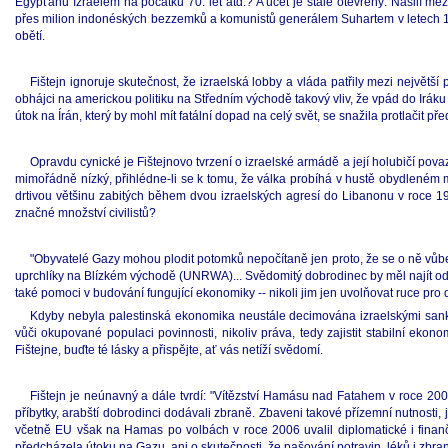
Egypťanů Izraelem na počátku 70. let atd.? A účet je stále otevřený. Násilí
přes milion indonéských bezzemků a komunistů generálem Suhartem v letech 1965
obětí.
Fištejn ignoruje skutečnost, že izraelská lobby a vláda patřily mezi největší
obhájci na americkou politiku na Středním východě takový vliv, že vpád do Ir
útok na Írán, který by mohl mít fatální dopad na celý svět, se snažila protlačit př
Opravdu cynické je Fištejnovo tvrzení o izraelské armádě a její holubičí povaze
mimořádně nízký, přihlédne-li se k tomu, že válka probíhá v hustě obydleném m
drtivou většinu zabitých během dvou izraelských agresí do Libanonu v roce 198
značné množství civilistů?
"Obyvatelé Gazy mohou plodit potomků nepočítaně jen proto, že se o ně vůbe
uprchlíky na Blízkém východě (UNRWA)... Svědomitý dobrodinec by měl najít odv
také pomoci v budování fungující ekonomiky -- nikoli jim jen uvolňovat ruce pro da
Kdyby nebyla palestinská ekonomika neustále decimována izraelskými sankce
vůči okupované populaci povinnosti, nikoliv práva, tedy zajistit stabilní e
Fištejne, buďte té lásky a přispějte, ať vás netíží svědomí.
Fištejn je neúnavný a dále tvrdí: "Vítězství Hamásu nad Fatahem v roce 2007 
příbytky, arabští dobrodinci dodávali zbraně. Zbaveni takové přízemní nutnosti
včetně EU však na Hamas po volbách v roce 2006 uvalil diplomatické i finanč
předcházela útoku na Gazu, ani o skutečnosti, že pašování potravin, léků i zbra