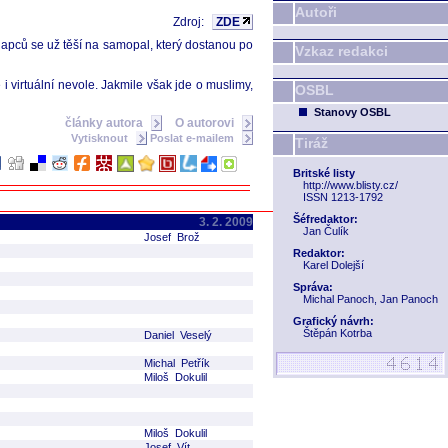
Autoři
Zdroj:
ZDE
chlapců se už těší na samopal, který dostanou po
Vzkaz redakci
i virtuální nevole. Jakmile však jde o muslimy,
OSBL
Stanovy OSBL
články autora
O autorovi
Vytisknout
Poslat e-mailem
Tiráž
Britské listy
http://www.blisty.cz/
ISSN 1213-1792
Šéfredaktor:
3. 2. 2009
Jan Čulík
Josef Brož
Redaktor:
Karel Dolejší
Správa:
Michal Panoch, Jan Panoch
Grafický návrh:
Štěpán Kotrba
Daniel Veselý
Michal Petřík
Miloš Dokulil
Miloš Dokulil
Josef Vít