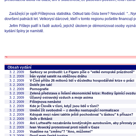
Zarážející je opět Fištejnova statistika. Odkud tato čísla bere? Neuvádí: "...
dovršení patnácti let. Velkorysí dárcové, kteří v tomto regionu pošetile financují
Jefim Fištejn patří k řadě autorů, jejichž úkolem je démonizovat osoby vyznáv
kydání špíny je namístě.
Obsah vydání
3. 2. 2009
Sarkozy se probudil: Le Figaro píše o "velké evropské prázdnotě"
3. 2. 2009
Írán vyslal satelit na oběžnou dráhu
3. 2. 2009
V Číně přišlo 26 milionů lidí v důsledku hospodářské krize o práci
3. 2. 2009
Dobře jim tak!
3. 2. 2009
Pornografie
3. 2. 2009
Zelená představa o řešení ekonomické krize: Rodiny špinící ovzduš
3. 2. 2009
Úžasný ostravský vzduch a moje astma
3. 2. 2009
Fištejnova nenávist
3. 2. 2009
Kde je Člověk v tísni, když jsou lidé v tísni?
3. 2. 2009
Umění žít svobodně -- z deníku nastupující normalizace
3. 2. 2009
Kdopak mezi námi takhle ještě pochodoval "s láskou" k přísaze?
3. 2. 2009
Sníh v Británii
3. 2. 2009
Ani Luftwaffe nezabránila londýnským autobusům, aby přestaly jez
3. 2. 2009
Ivan Vosecký protestoval proti násilí v Gaze
3. 2. 2009
Vsadíme na "změnu"? "Ano, můžeme!"
3. 2. 2009
Dvojí metr české justice