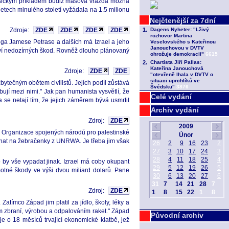
lasickým příkladem budiž masová vražda možná
etech minulého století vyžádala na 1.5 milionu
Zdroje:
ZDE
ZDE
ZDE
ZDE
iologa Jamese Petrase a dalších má Izrael a jeho
tví nedozírných škod. Rovněž dlouho plánovaný
Zdroje:
ZDE
ZDE
 zbytečným obětem civilistů. Jejích podíl zůstává
ují mezi nimi." Jak pan humanista vysvětlí, že
Celé vydání
 se netají tím, že jejich záměrem bývá usmrtit
Archiv vydání
Zdroj:
ZDE
d Organizace spojených národů pro palestinské
léhat na žebračenky z UNRWA. Je třeba jim však
 by vše vypadat jinak. Izrael má coby okupant
otné škody ve výši dvou miliard dolarů. Pane
Zdroj:
ZDE
atímco Západ jim platil za jídlo, školy, léky a
ím zbraní, výrobou a odpalováním raket." Západ
Původní archiv
 o 18 měsíců trvající ekonomické klatbě, jež