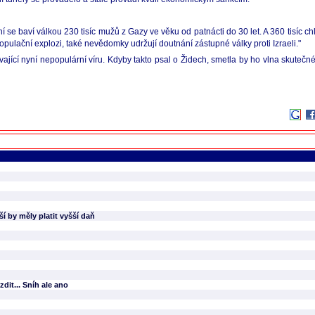
Nyní se baví válkou 230 tisíc mužů z Gazy ve věku od patnácti do 30 let. A 360 tisíc 
 populační explozi, také nevědomky udržují doutnání zástupné války proti Izraeli."
ající nyní nepopulární víru. Kdyby takto psal o Židech, smetla by ho vlna skutečné 
í by měly platit vyšší daň
dit... Sníh ale ano