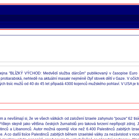
tejna "BLÍZKÝ VÝCHOD: Medvědí služba dárcům" publikovaný v časopise Euro a N
 a protiarabská, nehledě na aktuální masakr nejméně čtyř stovek dětí v Gaze. V očích
ých tisíc mužů od 40 do 45 let připadá 4300 kojenců mužského pohlaví. V USA je to t
 a nevšímají si, že ve všech válkách od založení Izraele zahynulo "pouze" 62 tisíc li
ejn stejně jako většina českých žurnalistů pro taková tvrzení nepřipojil zdroj. J
inců a Libanonců. Autor možná opomíjí více než 6.400 Palestinců zabitých Izrael
 A co další tisíce Palestinců zabitých během izraelské války za nezávislost v ro