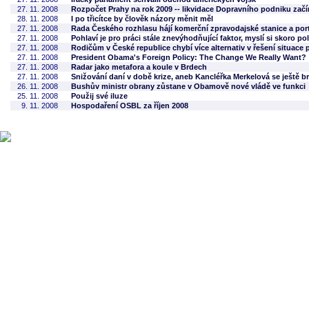
27. 11. 2008
Rozpočet Prahy na rok 2009 -- likvidace Dopravního podniku zač
28. 11. 2008
I po třicítce by člověk názory měnit měl
27. 11. 2008
Rada Českého rozhlasu hájí komerční zpravodajské stanice a por
27. 11. 2008
Pohlaví je pro práci stále znevýhodňující faktor, myslí si skoro 
27. 11. 2008
Rodičům v České republice chybí více alternativ v řešení situace 
27. 11. 2008
President Obama's Foreign Policy: The Change We Really Want?
27. 11. 2008
Radar jako metafora a koule v Brdech
27. 11. 2008
Snižování daní v době krize, aneb Kancléřka Merkelová se ještě b
26. 11. 2008
Bushův ministr obrany zůstane v Obamově nové vládě ve funkci
25. 11. 2008
Použij své iluze
9. 11. 2008
Hospodaření OSBL za říjen 2008