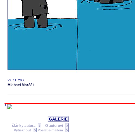
29. 11. 2008
Michael Marčák
GALERIE
články autora
O autorovi
Vytisknout
Poslat e-mailem