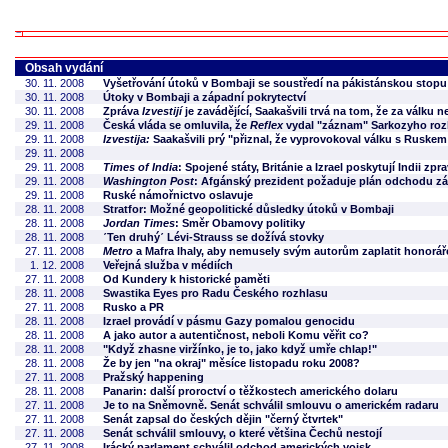
Obsah vydání
30. 11. 2008
Vyšetřování útoků v Bombaji se soustředí na pákistánskou stopu
30. 11. 2008
Útoky v Bombaji a západní pokrytectví
30. 11. 2008
Zpráva
Izvestijí
je zavádějící, Saakašvili trvá na tom, že za válk
29. 11. 2008
Česká vláda se omluvila, že
Reflex
vydal "záznam" Sarkozyho ro
29. 11. 2008
Izvestija:
Saakašvili prý "přiznal, že vyprovokoval válku s Ruske
29. 11. 2008
29. 11. 2008
Times of India
: Spojené státy, Británie a Izrael poskytují Indii 
29. 11. 2008
Washington Post
: Afgánský prezident požaduje plán odchodu z
29. 11. 2008
Ruské námořnictvo oslavuje
28. 11. 2008
Stratfor: Možné geopolitické důsledky útoků v Bombaji
28. 11. 2008
Jordan Times
: Směr Obamovy politiky
28. 11. 2008
ʹTen druhýʹ Lévi-Strauss se dožívá stovky
27. 11. 2008
Metro
a Mafra lhaly, aby nemusely svým autorům zaplatit honorář
1. 12. 2008
Veřejná služba v médiích
27. 11. 2008
Od Kundery k historické paměti
28. 11. 2008
Swastika Eyes pro Radu Českého rozhlasu
27. 11. 2008
Rusko a PR
28. 11. 2008
Izrael provádí v pásmu Gazy pomalou genocidu
28. 11. 2008
A jako autor a autentičnost, neboli Komu věřit co?
28. 11. 2008
"Když zhasne viržínko, je to, jako když umře chlap!"
28. 11. 2008
Že by jen "na okraj" měsíce listopadu roku 2008?
27. 11. 2008
Pražský happening
28. 11. 2008
Panarin: další proroctví o těžkostech amerického dolaru
27. 11. 2008
Je to na Sněmovně. Senát schválil smlouvu o americkém radaru
27. 11. 2008
Senát zapsal do českých dějin "černý čtvrtek"
27. 11. 2008
Senát schválil smlouvy, o které většina Čechů nestojí
27. 11. 2008
Irácký parlament schválil odchod amerických vojsk