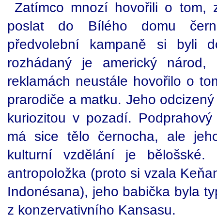
Zatímco mnozí hovořili o tom, 
poslat do Bílého domu čern
předvolební kampaně si byli d
rozhádaný je americký národ, 
reklamách neustále hovořilo o 
prarodiče a matku. Jeho odcizený 
kuriozitou v pozadí. Podprahový
má sice tělo černocha, ale jeh
kulturní vzdělání je bělošské
antropoložka (proto si vzala Keňa
Indonésana), jeho babička byla t
z konzervativního Kansasu.