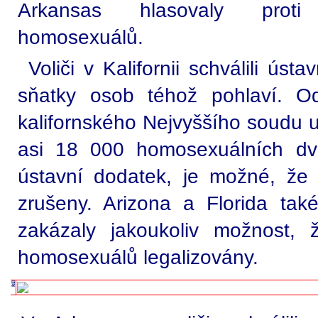
Arkansas hlasovaly prot
homosexuálů.
Voliči v Kalifornii schválili úst
sňatky osob téhož pohlaví. O
kalifornského Nejvyššího soudu uz
asi 18 000 homosexuálních dvo
ústavní dodatek, je možné, že 
zrušeny. Arizona a Florida také
zakázaly jakoukoliv možnost,
homosexuálů legalizovány.