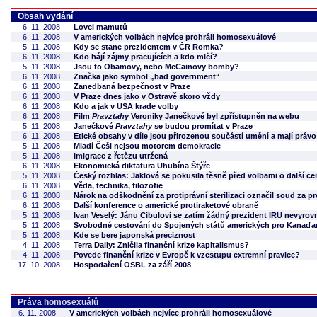
Obsah vydání
6. 11. 2008
Lovci mamutů
6. 11. 2008
V amerických volbách nejvíce prohráli homosexuálové
5. 11. 2008
Kdy se stane prezidentem v ČR Romka?
6. 11. 2008
Kdo hájí zájmy pracujících a kdo mlčí?
5. 11. 2008
Jsou to Obamovy, nebo McCainovy bomby?
6. 11. 2008
Značka jako symbol „bad government“
6. 11. 2008
Zanedbaná bezpečnost v Praze
6. 11. 2008
V Praze dnes jako v Ostravě skoro vždy
6. 11. 2008
Kdo a jak v USA krade volby
6. 11. 2008
Film
Pravztahy
Veroniky Janečkové byl zpřístupněn na webu
5. 11. 2008
Janečkové
Pravztahy
se budou promítat v Praze
6. 11. 2008
Etické obsahy v díle jsou přirozenou součástí umění a mají prá
5. 11. 2008
Mladí Češi nejsou motorem demokracie
5. 11. 2008
Imigrace z řetězu utržená
6. 11. 2008
Ekonomická diktatura Uhubína Štýře
5. 11. 2008
Český rozhlas: Jaklová se pokusila těsně před volbami o další ce
6. 11. 2008
Věda, technika, filozofie
6. 11. 2008
Nárok na odškodnění za protiprávní sterilizaci označil soud za p
6. 11. 2008
Další konference o americké protiraketové obraně
5. 11. 2008
Ivan Veselý: Jánu Cibulovi se zatím žádný prezident IRU nevyrov
5. 11. 2008
Svobodné cestování do Spojených států amerických pro Kanaďa
5. 11. 2008
Kde se bere japonská preciznost
4. 11. 2008
Terra Daily: Zničila finanční krize kapitalismus?
4. 11. 2008
Povede finanční krize v Evropě k vzestupu extremní pravice?
17. 10. 2008
Hospodaření OSBL za září 2008
Práva homosexuálů
6. 11. 2008
V amerických volbách nejvíce prohráli homosexuálové