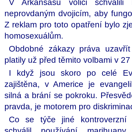
V Arkansasu voliči schválili 
neprovdaným dvojicím, aby fungov
Z reklam pro toto opatření bylo zj
homosexuálům.
Obdobné zákazy práva uzavřít 
platily už před těmito volbami v 2
I když jsou skoro po celé E
zajištěna, v Americe je evangeli
silná a brání se pokroku. Přesvědč
pravda, je motorem pro diskriminac
Co se týče jiné kontroverzní 
schválil používání marihuan