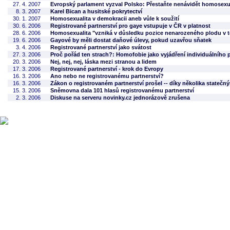
27. 4. 2007
Evropský parlament vyzval Polsko: Přestaňte nenávidět homosexu
8. 3. 2007
Karel Bican a husitské pokrytectví
30. 1. 2007
Homosexualita v demokracii aneb vůle k soužití
30. 6. 2006
Registrované partnerství pro gaye vstupuje v ČR v platnost
28. 6. 2006
Homosexualita "vzniká v důsledku pozice nenarozeného plodu v t
19. 6. 2006
Gayové by měli dostat daňové úlevy, pokud uzavřou sňatek
3. 4. 2006
Registrované partnerství jako svátost
27. 3. 2006
Proč pořád ten strach?: Homofobie jako vyjádření individuálního 
20. 3. 2006
Nej, nej, nej, láska mezi stranou a lidem
17. 3. 2006
Registrované partnerství - krok do Evropy
16. 3. 2006
Ano nebo ne registrovanému partnerství?
16. 3. 2006
Zákon o registrovaném partnerství prošel -- díky několika statečn
15. 3. 2006
Sněmovna dala 101 hlasů registrovanému partnerství
2. 3. 2006
Diskuse na serveru novinky.cz jednorázově zrušena