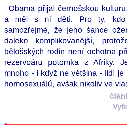
Obama přijal černošskou kulturu,
a měl s ní děti. Pro ty, kdo 
samozřejmé, že jeho šance ožen
daleko komplikovanější, proto
bělošských rodin není ochotna př
rezervoáru potomka z Afriky. 
mnoho - i když ne většina - lidí je
homosexuálů, avšak nikoliv ve vlas
člán
Vyt