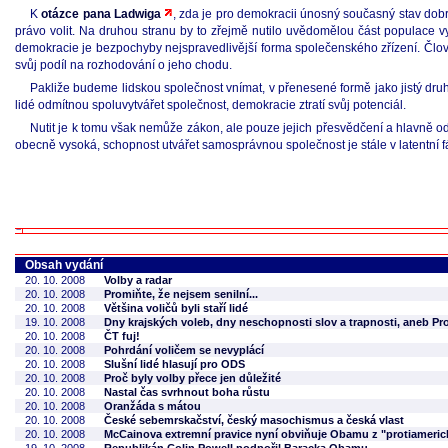
K
otázce pana Ladwiga
, zda je pro demokracii únosný současný stav dobr
právo volit. Na druhou stranu by to zřejmě nutilo uvědomělou část populace vy
demokracie je bezpochyby nejspravedlivější forma společenského zřízení. Člověk
svůj podíl na rozhodování o jeho chodu.
Pakliže budeme lidskou společnost vnímat, v přenesené formě jako jistý druh
lidé odmítnou spoluvytvářet společnost, demokracie ztratí svůj potenciál.
Nutit je k tomu však nemůže zákon, ale pouze jejich přesvědčení a hlavně odh
obecně vysoká, schopnost utvářet samosprávnou společnost je stále v latentní 
Obsah vydání
20. 10. 2008
Volby a radar
20. 10. 2008
Promiňte, že nejsem senilní...
20. 10. 2008
Většina voličů byli staří lidé
19. 10. 2008
Dny krajských voleb, dny neschopnosti slov a trapnosti, aneb Pr
20. 10. 2008
ČT fuj!
20. 10. 2008
Pohrdání voličem se nevyplácí
20. 10. 2008
Slušní lidé hlasují pro ODS
20. 10. 2008
Proč byly volby přece jen důležité
20. 10. 2008
Nastal čas svrhnout boha růstu
20. 10. 2008
Oranžáda s mátou
20. 10. 2008
České sebemrskačství, český masochismus a česká vlast
20. 10. 2008
McCainova extremní pravice nyní obviňuje Obamu z "protiameri