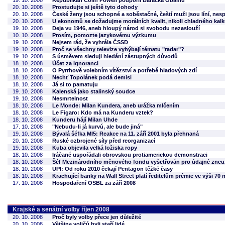
19. 10. 2008
Republikán Colin Powell podpořil Baracka Obamu
20. 10. 2008
Prostudujte si ještě tyto dohody
20. 10. 2008
České ženy jsou schopné a soběstačné, čeští muži jsou líní, nesp
20. 10. 2008
U ekonomů se dožadujme morálních kvalit, nikoli chladného kalk
19. 10. 2008
Deja vu 1946, aneb hloupý národ si svobodu nezaslouží
10. 10. 2008
Prosím, pomozte jazykovému výzkumu
19. 10. 2008
Nejsem rád, že vyhrála ČSSD
19. 10. 2008
Proč se všechny televize vyhýbají tématu "radar"?
19. 10. 2008
S úsměvem sleduji hledání zástupných důvodů
18. 10. 2008
Účet za ignoranci
18. 10. 2008
O Pyrrhově volebním vítězství a potřebě hladových zdí
18. 10. 2008
Nechť Topolánek podá demisi
18. 10. 2008
Já si to pamatuju
19. 10. 2008
Kalenská jako stalinský soudce
19. 10. 2008
Nesmrtelnost
18. 10. 2008
Le Monde: Milan Kundera, aneb urážka mlčením
18. 10. 2008
Le Figaro: Kdo má na Kunderu vztek?
18. 10. 2008
Kunderu hájí Milan Uhde
17. 10. 2008
"Nebudu-li já kurvú, ale bude jiná"
19. 10. 2008
Bývalá šéfka MI5: Reakce na 11. září 2001 byla přehnaná
20. 10. 2008
Ruské ozbrojené síly před reorganizací
19. 10. 2008
Kuba objevila velká ložiska ropy
18. 10. 2008
Iráčané uspořádali obrovskou protiamerickou demonstraci
18. 10. 2008
Šéf Mezinárodního měnového fondu vyšetřován pro údajné zneuž
18. 10. 2008
UPI: Od roku 2010 čekají Pentagon těžké časy
18. 10. 2008
Krachující banky na Wall Street platí ředitelům prémie ve výši 70 
17. 10. 2008
Hospodaření OSBL za září 2008
Krajské a senátní volby říjen 2008
20. 10. 2008
Proč byly volby přece jen důležité
20. 10. 2008
Většina voličů byli staří lidé