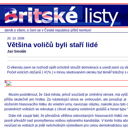
deník o všem, o čem se v České republice příliš nemluví
20. 10. 2008
Většina voličů byli staří lidé
Jan Smolák
O víkendu jsem se rozhodl opět ochotně sloužit demokracii a usedl jsem za st
Počet volících občanů ( 41% ) v mnou sledovaném okrsku byl téměř totožný s 
Musím podotknout, že část města, jehož součástí je zmíněný okrsek, má vyšší 
přišla skutečně jen hrstka. Za následující slova se omlouvám, ale považuji j
vložením hlasovacího lístku do volební urny, navozuje otázku, nakolik jsou tyto 
posledních volbách se rekrutuje z cílové skupiny volebních gulášů a hesel 
Dále mě zaujal fakt, že převážná většina odevzdaných hlasovacích lístků ne
jasně převážil nad promyšlenou volbou vybraného kandidáta. V tomto hrála abso
neúčast ve volbách je jistě nelichotivým výsledkem pro celou demokratickou sp