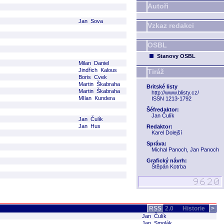
Autoři
Jan Sova
Vzkaz redakci
OSBL
Stanovy OSBL
Milan Daniel
Jindřich Kalous
Tiráž
Boris Cvek
Martin Škabraha
Britské listy
Martin Škabraha
http://www.blisty.cz/
MIlan Kundera
ISSN 1213-1792
Šéfredaktor:
Jan Čulík
Jan Čulík
Jan Hus
Redaktor:
Karel Dolejší
Správa:
Michal Panoch, Jan Panoch
Grafický návrh:
Štěpán Kotrba
RSS
2.0
Historie
>
Jan Čulík
Jan Smolák