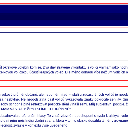
ůl okrskové volební komise. Dva dny strávené v kontaktu s voliči vnímám jako hodn
celkovou voličskou účastí krajských voleb. Dle mého odhadu více než 3/4 volícíc
věkový průměr občanů, ale nepoměr mladí -- staří u zúčastněných voličů je neoddisk
e za nezbytné. Ne nepodstatná část voličů vykazovala znaky pokročilé senility. S
osoby schopné plně reflektovat politické dění v naší zemi. Můj subjektivní pocit je
typu " MÁM VÁS RÁD" či "MYSLÍME TO UPŘÍMNĚ".
obsahovala preferenční hlasy. To značí zjevné nepochopení smyslu krajských voleb
lutní prim nejsilnější vládní strana, která v tomto okrsku dosáhla téměř vyrovna
olečnost, zvláště v kontextu výše uvedeného.