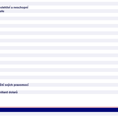
olehliví a neschopní
ulu
ití svých pravomocí
miliard dolarů